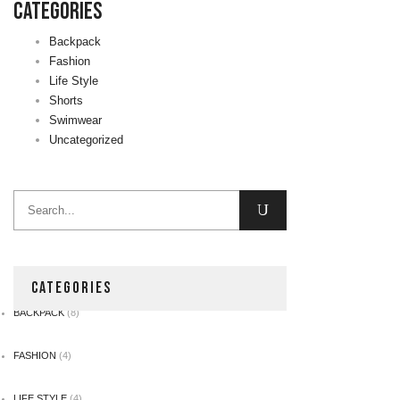
Categories
Backpack
Fashion
Life Style
Shorts
Swimwear
Uncategorized
CATEGORIES
BACKPACK
(8)
FASHION
(4)
LIFE STYLE
(4)