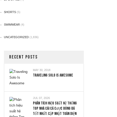
SHORTS
(5)
SWIMWEAR
(4)
UNCATEGORIZED
(1,836)
RECENT POSTS
MAY 30, 2018
Traveling Solo Is Awesome
JUL 07, 2026
Phân Tích Hiệu Suất Hệ Thống
Top Nhà Cái Cá Cược Bóng Đá
Tốt Nhất: Cập Nhật Toàn Diện