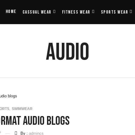
Home
Cassual Wear
Fitness Wear
Sports Wear
Audio
,
ORTS
SWIMWEAR
ormat Audio Blogs
7
By :
admincs