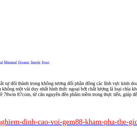
al
Mimimal
Organic
Simple
Sport
t sự đổi thành trong không tương đối phần đông các lĩnh vực kinh doan
m không một vài duy nhất hình thức ngoại bớt chất lượng là loại chìa 
về 78win 87com, từ căn nguyên đến phầm mềm trong thực tiễn, giúp đế
i-nghiem-dinh-cao-voi-gem88-kham-pha-the-gio