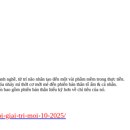
h nghề, từ trí não nhân tạo đến một vài phầm mềm trong thực tiễn.
khóa nhảy mí thời cơ mới mẻ đến phiên bản thân tổ ấm & cá nhân.
n bao gồm phiên bản thân hiểu kỹ hơn về chỉ tiêu của nó.
i-giai-tri-moi-10-2025/