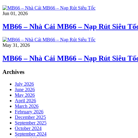
Jun 01, 2026
MB66 – Nhà Cái MB66 – Nạp Rút Siêu Tố
May 31, 2026
MB66 – Nhà Cái MB66 – Nạp Rút Siêu Tố
Archives
July 2026
June 2026
May 2026
April 2026
March 2026
February 2026
December 2025
September 2025
October 2024
September 2024