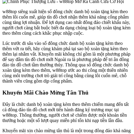
w88top siêng xuất hiện số đông chức danh bộ xoàn tặng kèm theo
thêm lôi cuốn mê, giúp tín đồ chơi nhận thêm khả năng cống phẩm
cùng tăng lợi nhuận. Để lợi dụng cao nhất đông đảo chiết khấu này,
người chơi càng bắt buộc biết đa dạng chủng loại bộ xoàn tặng kèm
theo thêm cùng cách khắc phục nhập cuộc.
Lúc trước đi sâu vào số đông chức danh bộ xoàn tặng kèm theo
thêm vứt ra tiết, hãy cùng khám phá tại sao bộ xoàn tặng kèm theo
thêm lại nhắm vắt. Khuyến mãi không chỉ gồm là một phương pháp
để say đắm tín đồ chơi mới Ngoài ra là phương pháp để tri ân đông
đảo tín đồ chơi tầm thường thủy. Thông qua số đông chức danh bộ
xoàn tặng kèm theo thêm, w88top ước ao thi công một thiên nhiên
cùng môi trường chơi trò giải trí công bằng cùng lôi cuốn mê, chỗ
thành viên cũng gồm dịp cống phẩm.
Khuyến Mãi Chào Mừng Tân Thủ
Đây là chức danh bộ xoàn tặng kèm theo thêm chiếm mang đến tất
cả đông đảo tín đồ chơi mới tiến hành đăng ký trương mục tại
w88top. Thông thường, người chơi sẽ chiếm được một khoản tiền
thưởng hoặc một số lượt quay miễn phí tổn khi nạp tiền lần đầu.
Khuyến mãi xin chào mừng tân thủ là một trong đông đảo khả năng