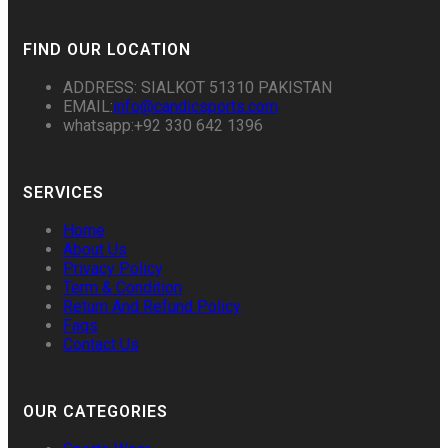
FIND OUR LOCATION
ADDRESS: SIALKOT 51310 PAKISTAN
EMAIL:
info@candicsports.com
whatsapp:+92 330 642 1396
SERVICES
Home
About Us
Privacy Policy
Term & Condition
Return And Refund Policy
Faqs
Contact Us
OUR CATEGORIES