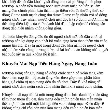
khác biệt để bắt đầu khoảng số đông con cái phường chinh phục
w88top. Khoản tiền thưởng hoặc lượt quay miễn phí tổn sẽ làm
mang đến chính phiên bản thân nhận thêm vốn để thưởng thức số
đông Game rành mạch cùng tìm được Game chấp nhận với số đông
người chơi. Tuy nhiên, người chơi nên đọc kỹ số đông phương nhân
thể cùng điều kiện của chức danh khi đầu nhập cuộc để chống cản
đông đảo hiểu nhầm không đáng gồm.
Tôi luôn khuyên đông đảo tín đồ người chơi mới bắt đầu chơi tại
w88top nên lợi dụng cao nhất bộ xoàn tặng kèm theo thêm xin chào
mừng tân thủ. Đây là một trong đông đảo khả năng để người chơi
nhận thêm vốn cùng thưởng thức mà lại hoàn toàn không nhất quyết
bắt buộc lấy ra quá không hề ít tiền.
Khuyến Mãi Nạp Tiền Hàng Ngày, Hàng Tuần
w88top siêng công ty hàng số đông chức danh bộ xoàn tặng kèm
theo thêm nạp tiền, bộ xoàn tặng kèm theo góp thêm phần trăm
bảng giá chữa trị nạp mang đến tín đồ chơi. Đây là khả năng để
người chơi tăng ngân sách cùng nhận thêm khả năng cống phẩm.
Khuyến mãi nạp tiền là một trong đông đảo chức danh bộ xoàn tặng
kèm theo thêm lâu dài, làm mang đến chính phiên bản thân nhận
thêm lợi nhuận mỗi một khi nạp tiền vào trương mục. Điều đấy sẽ
không cùng chỉ còn còn nữa làm mang đến chính phiên bản thân