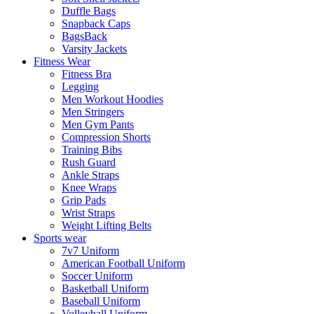
Duffle Bags
Snapback Caps
BagsBack
Varsity Jackets
Fitness Wear
Fitness Bra
Legging
Men Workout Hoodies
Men Stringers
Men Gym Pants
Compression Shorts
Training Bibs
Rush Guard
Ankle Straps
Knee Wraps
Grip Pads
Wrist Straps
Weight Lifting Belts
Sports wear
7v7 Uniform
American Football Uniform
Soccer Uniform
Basketball Uniform
Baseball Uniform
Volleyball Uniform