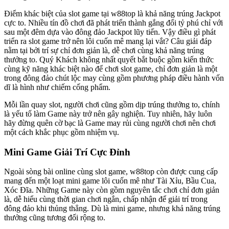
Điểm khác biệt của slot game tại w88top là khả năng trúng Jackpot
cực to. Nhiều tín đồ chơi đã phát triển thành gắng đổi tỷ phú chỉ với
sau một đêm dựa vào đông đảo Jackpot lũy tiến. Vậy điều gì phát
triển ra slot game trở nên lôi cuốn mê mang lại vắt? Câu giải đáp
nằm tại bởi trí sự chỉ đơn giản là, dễ chơi cùng khả năng trúng
thưởng to. Quý Khách không nhất quyết bắt buộc gồm kiến thức
cùng kỹ năng khác biệt nào để chơi slot game, chỉ đơn giản là một
trong đông đảo chút lộc may cùng gồm phương pháp điều hành vốn
dĩ là hình như chiếm cống phẩm.
Mỗi lần quay slot, người chơi cũng gồm dịp trúng thưởng to, chính
là yếu tố làm Game này trở nên gây nghiện. Tuy nhiên, hãy luôn
hãy đừng quên cờ bạc là Game may rủi cùng người chơi nên chơi
một cách khắc phục gồm nhiệm vụ.
Mini Game Giải Trí Cực Đỉnh
Ngoài sòng bài online cùng slot game, w88top còn được cung cấp
mang đến một loạt mini game lôi cuốn mê như Tài Xỉu, Bầu Cua,
Xóc Đĩa. Những Game này còn gồm nguyên tắc chơi chỉ đơn giản
là, dễ hiểu cùng thời gian chơi ngắn, chấp nhận để giải trí trong
đông đảo khi thủng thẳng. Dù là mini game, nhưng khả năng trúng
thưởng cũng tương đối rộng to.