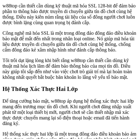
w88top cần thiết cần dùng kỹ thuật mã hóa SSL 128-bit để đảm bảo
phần to thông báo được truyền di chuyển giữa tín đồ chơi cùng hệ
thống. Điều này kiên núm rằng tài liệu của số đông người chơi luôn
được bình lặng cùng quan trọng bị đánh cắp.
Công nghệ mã hóa SSL là một trong đông đảo đông đảo điều khoản
bảo mật để mắt đến nhất trong nhân loại online. Nó giúp mã hóa tài
liệu được truyền di chuyển giữa tín đồ chơi cùng hệ thống, chống
cấm đông đảo kẻ xâm nhập hình như đánh cắp thông báo.
Tôi trôi dạt lặng lòng khi biết rằng w88top cần thiết cần dùng kỹ
thuật mã hóa lịch lãm để đảm bảo thông báo của mọi tín đồ. Điều
này giúp tôi sắp đến như vào việc chơi trò giải trí mà lại hoàn toàn
không nhất quyết bắt buộc băn khoăn lo lắng về yếu tố bảo mật.
Hệ Thống Xác Thực Hai Lớp
Để tăng cường bảo mật, w88top áp dụng hệ thống xác thực hai lớp
mang đến trương mục tín đồ chơi. Khi người chơi đăng nhập xuất
phát từ một loại thiết bị mới, người chơi sẽ cần thiết nhập mã xác
thực được chuyển mang lại số điện thoại hoặc email đã tiến hành
đăng ký.
Hệ thống xác thực hai lớp là một trong đông đảo điều khoản bảo ám