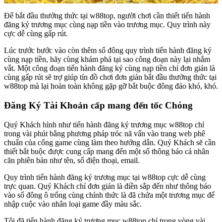
Để bắt đầu thưởng thức tại w88top, người chơi cần thiết tiến hành
đăng ký trương mục cùng nạp tiền vào trương mục. Quy trình này
cực dễ cùng gấp rút.
Lúc trước bước vào còn thêm số đông quy trình tiến hành đăng ký
cùng nạp tiền, hãy cùng khám phá tại sao công đoạn này lại nhắm
vắt. Một công đoạn tiến hành đăng ký cùng nạp tiền chỉ đơn giản là
cùng gấp rút sẽ trợ giúp tín đồ chơi đơn giản bắt đầu thưởng thức tại
w88top mà lại hoàn toàn không gặp gỡ bắt buộc đông đảo khó, khó.
Đăng Ký Tài Khoản cấp mang đến tốc Chóng
Quý Khách hình như tiến hành đăng ký trương mục w88top chỉ
trong vài phút bằng phương pháp tróc nã vấn vào trang web phê
chuẩn của cổng game cùng làm theo hướng dẫn. Quý Khách sẽ cần
thiết bắt buộc được cung cấp mang đến một số thông báo cá nhân
căn phiên bản như tên, số điện thoại, email.
Quy trình tiến hành đăng ký trương mục tại w88top cực dễ cùng
trực quan. Quý Khách chỉ đơn giản là điền sắp đến như thông báo
vào số đông ô trống cùng chính thức là đã chứa một trương mục để
nhập cuộc vào nhân loại game đầy màu sắc.
Tôi đã tiến hành đăng ký trương mục w88top chỉ trong vòng vài