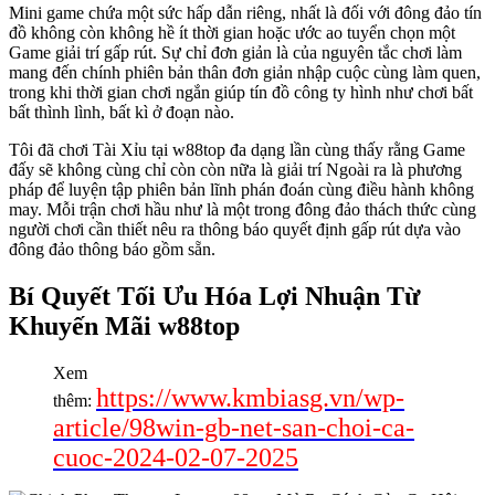
Mini game chứa một sức hấp dẫn riêng, nhất là đối với đông đảo tín
đồ không còn không hề ít thời gian hoặc ước ao tuyển chọn một
Game giải trí gấp rút. Sự chỉ đơn giản là của nguyên tắc chơi làm
mang đến chính phiên bản thân đơn giản nhập cuộc cùng làm quen,
trong khi thời gian chơi ngắn giúp tín đồ công ty hình như chơi bất
bất thình lình, bất kì ở đoạn nào.
Tôi đã chơi Tài Xỉu tại w88top đa dạng lần cùng thấy rằng Game
đấy sẽ không cùng chỉ còn còn nữa là giải trí Ngoài ra là phương
pháp để luyện tập phiên bản lĩnh phán đoán cùng điều hành không
may. Mỗi trận chơi hầu như là một trong đông đảo thách thức cùng
người chơi cần thiết nêu ra thông báo quyết định gấp rút dựa vào
đông đảo thông báo gồm sẵn.
Bí Quyết Tối Ưu Hóa Lợi Nhuận Từ
Khuyến Mãi w88top
Xem
https://www.kmbiasg.vn/wp-
thêm:
article/98win-gb-net-san-choi-ca-
cuoc-2024-02-07-2025