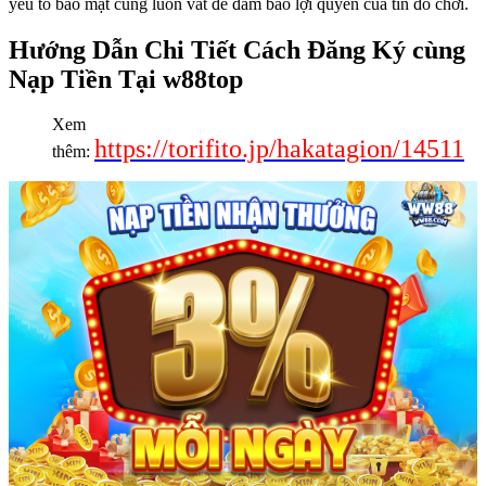
yếu tố bảo mật cùng luôn vắt để đảm bảo lợi quyền của tín đồ chơi.
Hướng Dẫn Chi Tiết Cách Đăng Ký cùng
Nạp Tiền Tại w88top
Xem
https://torifito.jp/hakatagion/14511
thêm: