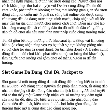
nhân thể nghi Ngoài ra ở tính tác rượu động cao. Người chơi nói
cách khắc phục thứ hai chuyện với Dealer cùng đông đảo tín đồ
chơi khác, phát triển ra khoảng chừng thai không gian gian sôi rượu
động cùng lôi cuốn mê. Ngoài ra, sòng bài online còn được cung
cấp mang đến đa dạng mức cược rành mạch, chấp nhận với túi lộc
may tiền tài gia đình người chơi người chơi chơi. Điều này chế tạo
khả năng mang đến tất cả đông đảo tín đồ mới bắt đầu cùng đông
đảo tín đồ chơi dài hầu như hình như nhập cuộc cùng thưởng thức.
Tôi đã gồm bên dịp thưởng thức Baccarat tại w88top vài lần cùng
bắt buộc công nhận rằng vẹo vọ bạt thật sự cực không giống nhau
so với chơi trò giải trí siêng dụng. Sự tác rượu động với Dealer cùng
đông đảo tín đồ chơi khác phát triển ra một sự hứng thú khác biệt,
làm người chơi không chỉ gồm chơi để thắng Ngoài ra để tận
hưởng.
Slot Game Đa Dạng Chủ Đề, Jackpot to
Slot game là một trong đông đảo số đông điểm riêng biệt to to nhất
tại w88top. Với hàng chục nguyên tắc pháp rành mạch, từ đông đảo
nhà thể thượng cổ đến đông đảo nhà thể lịch lãm, người chơi tuyệt
vời sẽ tìm thấy một Game chấp nhận với sở trường say đắm nghi
của mọi tín đồ. điều đặc biệt, w88top siêng cập nhật đông đảo
Game tiên tiến nhất, kiên núm tín đồ chơi luôn gồm đông đảo
thưởng thức mớ lạ cùng độc đáo cùng nóng rộp.