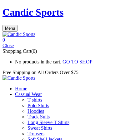
Candic Sports
Menu
0
Close
Shopping Cart(0)
No products in the cart.
GO TO SHOP
Free Shipping on All
Orders Over $75
Home
Cassual Wear
T shirts
Polo Shirts
Hoodies
Track Suits
Long Sleeve T Shirts
Sweat Shirts
Trousers
Soft Shell Jackets