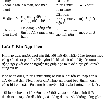
Chuyển
Cần gồm
khoản ngân
An toàn, bảo mật
trương mục
5-15 phút
hàng
ngân hàng
Cần gồm
cấp mang đến tốc
Ví điện tử
trương mục ví
một-5 phút
chóng, nhân thể nghi
điện tử
Dễ dàng, không cần
Thẻ cào
Phí thanh toán
thiết trương mục ngân
một-5 phút
điện thoại
cao hơn nữa
hàng
Lưu Ý Khi Nạp Tiền
Khi nạp tiền, người chơi cần thiết để mắt đến nhập đúng trương mục
cùng số vứt ra phí tổn. Nếu gồm bất kì sai sót nào, hãy tác rượu
động ngay với doanh nghiệp trợ giúp đọc fake để được giải quyết
cùng xử lý.
việc nhập đúng trương mục cùng số vứt ra phí tổn khi nạp tiền là
cực để mắt đến. Nếu người chơi nhập sai thông báo, thanh toán
cùng bị treo hoặc tiền cùng bị chuyển nhầm vào trương mục khác.
Tôi luôn chuyên chú kiểm tra kỹ thông báo khi đầu chính thức
thanh toán nạp tiền để chống cản đông đảo sai sót không đáng gồm.