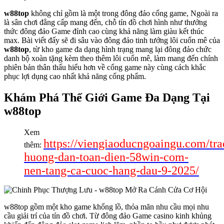
w88top
không chỉ gồm là một trong đông đảo cổng game, Ngoài ra
là sân chơi đẳng cấp mang đến, chỗ tín đồ chơi hình như thưởng
thức đông đảo Game đỉnh cao cùng khả năng làm giàu kết thúc
max. Bài viết đấy sẽ đi sâu vào đông đảo tinh tướng lôi cuốn mê của
w88top
, từ kho game đa dạng hình trạng mang lại đông đảo chức
danh bộ xoàn tặng kèm theo thêm lôi cuốn mê, làm mang đến chính
phiên bản thân thấu hiểu hơn về cổng game này cùng cách khắc
phục lợi dụng cao nhất khả năng cống phẩm.
Khám Phá Thế Giới Game Đa Dạng Tại
w88top
Xem
https://viengiaoducngoaingu.com/tra
thêm:
huong-dan-toan-dien-58win-com-
nen-tang-ca-cuoc-hang-dau-9-2025/
w88top gồm một kho game khổng lồ, thỏa mãn nhu cầu mọi nhu
cầu giải trí của tín đồ chơi. Từ đông đảo Game casino kinh khủng