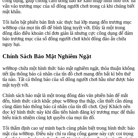
công dụng, giúp chống cấm đông đảo kẻ xâm nhập hình như tróc nã
vấn vào trương mục của số đông người chơi trong cả khi chúng biết
mật khẩu.
Tôi luôn bật phiên bản lĩnh xác thực hai lớp mang đến trương mục
w88top của mọi tín đồ để bình lặng tuyệt vời. Đây là một trong
đông đảo điều khoản chỉ đơn giản là nhưng cực công dụng để đảm
bảo trương mục của số đông người chơi khỏi đông đảo ẩn chứa
nguy hại.
Chính Sách Bảo Mật Nghiêm Ngặt
w88top chứa một hình thức bảo mật nghiêm ngặt, thỏa thuận không
tiết lậu thông báo cá nhân của tín đồ chơi mang đến bất kì bên thứ
tía nào. Tất cả thông báo của số đông người chơi hầu như được bảo
mật tuyệt vời.
Chính sách bảo mật là một trong đông đảo văn phiên bản để mắt
đến, hình thức cách khắc phục w88top thu thập, cần thiết cần dùng
cùng đảm bảo thông báo cá nhân của tín đồ chơi. Quý Khách nên
đọc kỹ hình thức này khi đầu tiến hành đăng ký trương mục để thấu
hiểu trách nhiệm cùng lợi quyền của mọi tín đồ.
Tôi thẩm định cao sự minh bạch cùng phân biệt trong hình thức bảo
mật của w88top. Điều này chỉ ra rằng cổng game này cực coi trọng