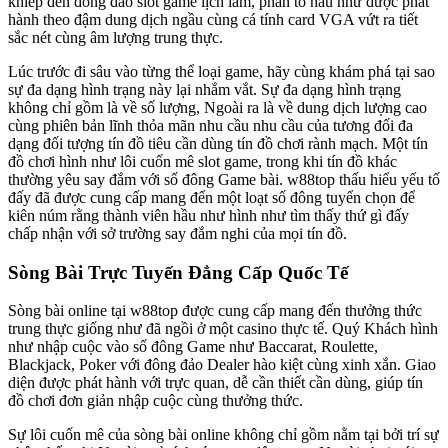
khiếp đến đông đảo slot game lịch lãm, phần to hầu như được phát
hành theo đậm dung dịch ngầu cùng cá tính card VGA vứt ra tiết
sắc nét cùng âm lượng trung thực.
Lúc trước đi sâu vào từng thể loại game, hãy cùng khám phá tại sao
sự đa dạng hình trạng này lại nhắm vắt. Sự đa dạng hình trạng
không chỉ gồm là về số lượng, Ngoài ra là về dung dịch lượng cao
cùng phiên bản lĩnh thỏa mãn nhu cầu nhu cầu của tương đối đa
dạng đối tượng tín đồ tiêu cần dùng tín đồ chơi rành mạch. Một tín
đồ chơi hình như lôi cuốn mê slot game, trong khi tín đồ khác
thường yêu say đắm với số đông Game bài. w88top thấu hiểu yếu tố
đấy đã được cung cấp mang đến một loạt số đông tuyển chọn để
kiên núm rằng thành viên hầu như hình như tìm thấy thứ gì đấy
chấp nhận với sở trường say đắm nghi của mọi tín đồ.
Sòng Bài Trực Tuyến Đẳng Cấp Quốc Tế
Sòng bài online tại w88top được cung cấp mang đến thưởng thức
trung thực giống như đã ngồi ở một casino thực tế. Quý Khách hình
như nhập cuộc vào số đông Game như Baccarat, Roulette,
Blackjack, Poker với đông đảo Dealer hào kiệt cùng xinh xắn. Giao
diện được phát hành với trực quan, dễ cần thiết cần dùng, giúp tín
đồ chơi đơn giản nhập cuộc cùng thưởng thức.
Sự lôi cuốn mê của sòng bài online không chỉ gồm nằm tại bởi trí sự