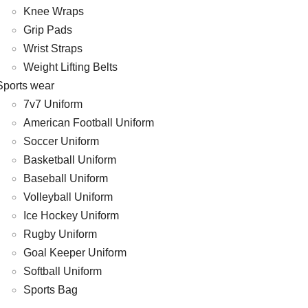
Knee Wraps
Grip Pads
Wrist Straps
Weight Lifting Belts
Sports wear
7v7 Uniform
American Football Uniform
Soccer Uniform
Basketball Uniform
Baseball Uniform
Volleyball Uniform
Ice Hockey Uniform
Rugby Uniform
Goal Keeper Uniform
Softball Uniform
Sports Bag