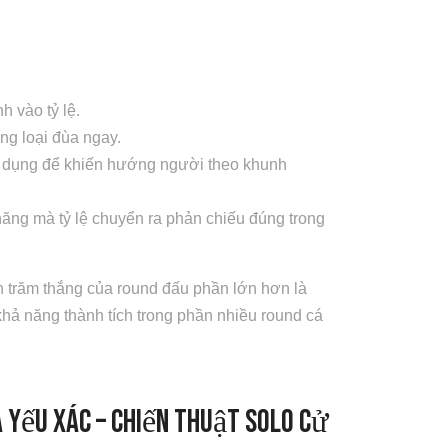
h vào tỷ lệ.
ng loại đùa ngay.
g dụng để khiến hướng người theo khunh
 năng mà tỷ lệ chuyển ra phản chiếu đúng trong
n trăm thắng của round đấu phần lớn hơn là
hả năng thành tích trong phần nhiều round cá
à yếu xác – Chiến thuật solo cử