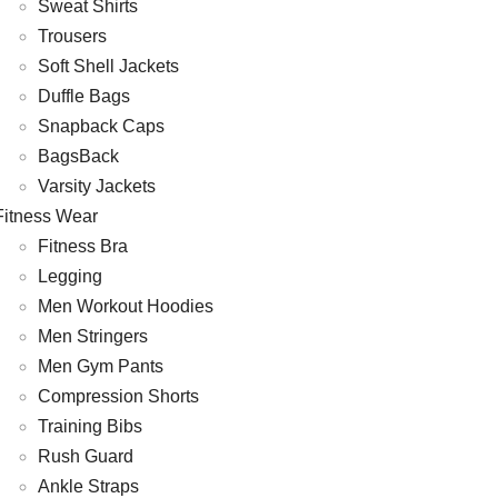
Sweat Shirts
Trousers
Soft Shell Jackets
Duffle Bags
Snapback Caps
BagsBack
Varsity Jackets
Fitness Wear
Fitness Bra
Legging
Men Workout Hoodies
Men Stringers
Men Gym Pants
Compression Shorts
Training Bibs
Rush Guard
Ankle Straps