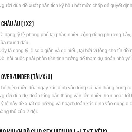
Người đùa đề xuất phân tích kỹ hầu hết mức chấp để quyết định v
 châu Âu (1X2)
Là dạng tỷ lệ phong phú tại phần nhiều cộng đồng phương Tây, 
của round đấu.
Đây là dạng tỷ lệ solo giản và dễ hiểu, tại bởi vì lòng cho tín đ
Đòi hỏi buộc phải phân tích tinh tướng để tham dự đoán nhà yế
 Over/Under (Tài/Xỉu)
Thể hiện mức đùa ngay xác định vào tổng số bàn thắng trong r
Người đùa dự đoán tổng bàn thắng vẫn lớn nhiều hơn hoặc tốt 
Tỷ lệ này đề xuất đo lường và hoạch toán xác định vào dung dịc
hàng thủ của 2 đội.