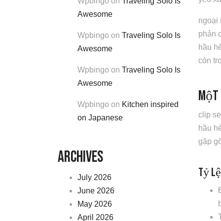
Wpbingo
on
Traveling Solo Is
Awesome
ngoại 
phản c
Wpbingo
on
Traveling Solo Is
hầu hế
Awesome
còn tr
Wpbingo
on
Traveling Solo Is
Awesome
Một 
Wpbingo
on
Kitchen inspired
clip s
on Japanese
hầu hế
gặp gỡ
Archives
Tỷ lệ
July 2026
June 2026
May 2026
April 2026