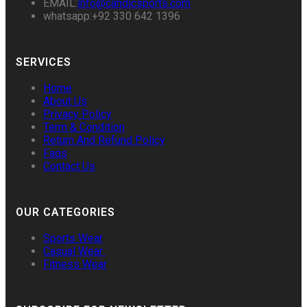
EMAIL:
info@candicsports.com
whatsapp:+92 330 642 1396
SERVICES
Home
About Us
Privacy Policy
Term & Condition
Return And Refund Policy
Faqs
Contact Us
OUR CATEGORIES
Sports Wear
Casual Wear
Fitness Wear