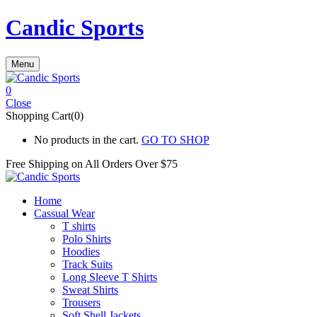
Candic Sports
Menu
0
Close
Shopping Cart(0)
No products in the cart.
GO TO SHOP
Free Shipping on All
Orders Over $75
Home
Cassual Wear
T shirts
Polo Shirts
Hoodies
Track Suits
Long Sleeve T Shirts
Sweat Shirts
Trousers
Soft Shell Jackets