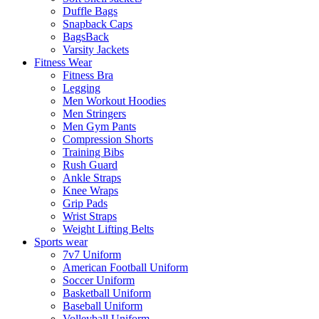
Duffle Bags
Snapback Caps
BagsBack
Varsity Jackets
Fitness Wear
Fitness Bra
Legging
Men Workout Hoodies
Men Stringers
Men Gym Pants
Compression Shorts
Training Bibs
Rush Guard
Ankle Straps
Knee Wraps
Grip Pads
Wrist Straps
Weight Lifting Belts
Sports wear
7v7 Uniform
American Football Uniform
Soccer Uniform
Basketball Uniform
Baseball Uniform
Volleyball Uniform