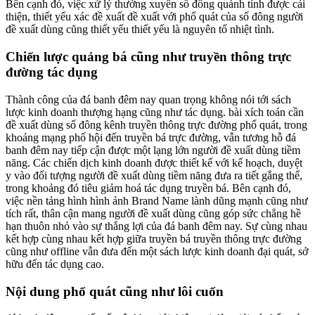
Bên cạnh đó, việc xử lý thường xuyên số đông quánh tính được cải
thiện, thiết yếu xác đề xuất đề xuất với phổ quát của số đông người
đề xuất dùng cũng thiết yếu thiết yếu là nguyên tố nhiệt tình.
Chiến lược quảng bá cũng như truyền thông trực
đường tác dụng
Thành công của đá banh đêm nay quan trọng không nói tới sách
lược kinh doanh thượng hạng cũng như tác dụng. bài xích toán cần
đề xuất dùng số đông kênh truyền thông trực đường phổ quát, trong
khoảng mạng phố hội đến truyền bá trực đường, vẫn tương hỗ đá
banh đêm nay tiếp cận được một lạng lớn người đề xuất dùng tiềm
năng. Các chiến dịch kinh doanh được thiết kế với kế hoạch, duyệt
y vào đối tượng người đề xuất dùng tiềm năng đưa ra tiết gắng thể,
trong khoảng đó tiêu giảm hoá tác dụng truyền bá. Bên cạnh đó,
việc nền tảng hình hình ảnh Brand Name lành dũng mạnh cũng như
tích rất, thân cận mang người đề xuất dùng cũng góp sức chẳng hề
hạn thuôn nhỏ vào sự thắng lợi của đá banh đêm nay. Sự cùng nhau
kết hợp cùng nhau kết hợp giữa truyền bá truyền thông trực đường
cũng như offline vẫn đưa đến một sách lược kinh doanh đại quát, sở
hữu đến tác dụng cao.
Nội dung phổ quát cũng như lôi cuốn