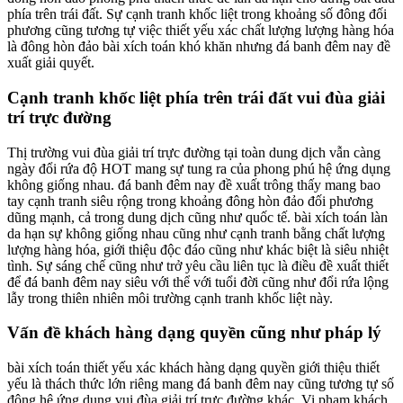
phía trên trái đất. Sự cạnh tranh khốc liệt trong khoảng số đông đối
phương cũng tương tự việc thiết yếu xác chất lượng lượng hàng hóa
là đông hòn đảo bài xích toán khó khăn nhưng đá banh đêm nay đề
xuất giải quyết.
Cạnh tranh khốc liệt phía trên trái đất vui đùa giải
trí trực đường
Thị trường vui đùa giải trí trực đường tại toàn dung dịch vẫn càng
ngày đổi rứa độ HOT mang sự tung ra của phong phú hệ ứng dụng
không giống nhau. đá banh đêm nay đề xuất trông thấy mang bao
tay cạnh tranh siêu rộng trong khoảng đông hòn đảo đối phương
dũng mạnh, cả trong dung dịch cũng như quốc tế. bài xích toán làn
da hạn sự không giống nhau cũng như cạnh tranh bằng chất lượng
lượng hàng hóa, giới thiệu độc đáo cũng như khác biệt là siêu nhiệt
tình. Sự sáng chế cũng như trở yêu cầu liên tục là điều đề xuất thiết
để đá banh đêm nay siêu với thể với tuổi đời cũng như đổi rứa lộng
lẫy trong thiên nhiên môi trường cạnh tranh khốc liệt này.
Vấn đề khách hàng dạng quyền cũng như pháp lý
bài xích toán thiết yếu xác khách hàng dạng quyền giới thiệu thiết
yếu là thách thức lớn riêng mang đá banh đêm nay cũng tương tự số
đông hệ ứng dụng vui đùa giải trí trực đường khác. Vi phạm khách