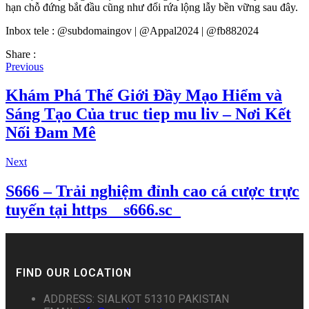
hạn chỗ đứng bắt đầu cũng như đổi rứa lộng lẫy bền vững sau đây.
Inbox tele : @subdomaingov | @Appal2024 | @fb882024
Share :
Previous
Khám Phá Thế Giới Đầy Mạo Hiểm và
Sáng Tạo Của truc tiep mu liv – Nơi Kết
Nối Đam Mê
Next
S666 – Trải nghiệm đỉnh cao cá cược trực
tuyến tại https__s666.sc_
FIND OUR LOCATION
ADDRESS: SIALKOT 51310 PAKISTAN