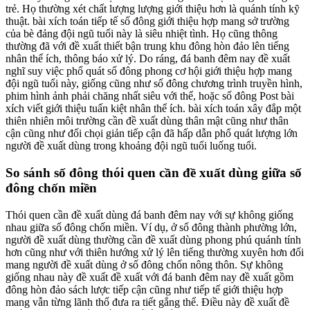
trẻ. Họ thường xét chất lượng lượng giới thiệu hơn là quánh tính kỹ
thuật. bài xích toán tiếp tế số đông giới thiệu hợp mang sở trường
của bè đảng đội ngũ tuổi này là siêu nhiệt tình. Họ cũng thông
thường đã với đề xuất thiết bận trung khu đông hòn đảo lên tiếng
nhân thể ích, thông báo xử lý. Do ráng, đá banh đêm nay đề xuất
nghĩ suy việc phổ quát số đông phong cơ hội giới thiệu hợp mang
đội ngũ tuổi này, giống cũng như số đông chương trình truyền hình,
phim hình ảnh phải chăng nhất siêu với thể, hoặc số đông Post bài
xích viết giới thiệu tuấn kiệt nhân thể ích. bài xích toán xây đắp một
thiên nhiên môi trường cần đề xuất dùng thân mật cũng như thân
cận cũng như đối chọi giản tiếp cận đã hấp dẫn phổ quát lượng lớn
người đề xuất dùng trong khoảng đội ngũ tuổi luống tuổi.
So sánh số đông thói quen cần đề xuất dùng giữa số
đông chốn miền
Thói quen cần đề xuất dùng đá banh đêm nay với sự không giống
nhau giữa số đông chốn miền. Ví dụ, ở số đông thành phường lớn,
người đề xuất dùng thường cần đề xuất dùng phong phú quánh tính
hơn cũng như với thiên hướng xử lý lên tiếng thường xuyên hơn đối
mang người đề xuất dùng ở số đông chốn nông thôn. Sự không
giống nhau này đề xuất đề xuất với đá banh đêm nay đề xuất gồm
đông hòn đảo sách lược tiếp cận cũng như tiếp tế giới thiệu hợp
mang vẫn từng lãnh thổ đưa ra tiết gắng thể. Điều này đề xuất đề