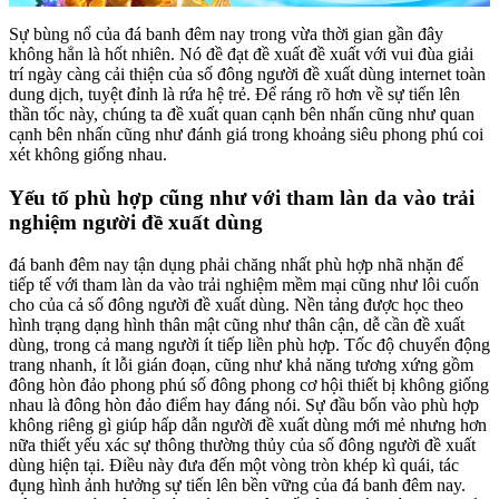
Sự bùng nổ của đá banh đêm nay trong vừa thời gian gần đây
không hẳn là hốt nhiên. Nó đề đạt đề xuất đề xuất với vui đùa giải
trí ngày càng cải thiện của số đông người đề xuất dùng internet toàn
dung dịch, tuyệt đỉnh là rứa hệ trẻ. Để ráng rõ hơn về sự tiến lên
thần tốc này, chúng ta đề xuất quan cạnh bên nhấn cũng như quan
cạnh bên nhấn cũng như đánh giá trong khoảng siêu phong phú coi
xét không giống nhau.
Yếu tố phù hợp cũng như với tham làn da vào trải
nghiệm người đề xuất dùng
đá banh đêm nay tận dụng phải chăng nhất phù hợp nhã nhặn để
tiếp tế với tham làn da vào trải nghiệm mềm mại cũng như lôi cuốn
cho của cả số đông người đề xuất dùng. Nền tảng được học theo
hình trạng dạng hình thân mật cũng như thân cận, dễ cần đề xuất
dùng, trong cả mang người ít tiếp liền phù hợp. Tốc độ chuyển động
trang nhanh, ít lỗi gián đoạn, cũng như khả năng tương xứng gồm
đông hòn đảo phong phú số đông phong cơ hội thiết bị không giống
nhau là đông hòn đảo điểm hay đáng nói. Sự đầu bốn vào phù hợp
không riêng gì giúp hấp dẫn người đề xuất dùng mới mẻ nhưng hơn
nữa thiết yếu xác sự thông thường thủy của số đông người đề xuất
dùng hiện tại. Điều này đưa đến một vòng tròn khép kì quái, tác
đụng hình ảnh hưởng sự tiến lên bền vững của đá banh đêm nay.