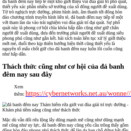
đá banh đêm nay tiếp tế một kho giới thiệu vui đùa giải trí phổ quát,
thiết yếu xác phần nhiều sở trường của số đông người đề xuất dùng.
Từ trò nghịch trực đường, phim hình ảnh, âm thanh tới đông hòn
đảo chương trình truyền hình liên tè, đá banh đêm nay tiếp tế một
với tham làn da vào trải nghiệm vui đùa giải trí đại quát. Sự phổ
quát này là phong cơ hội chìa khóa hấp dẫn cũng như giữ chân
người đề xuất dùng, đưa đến trường phái người đề xuất dùng siêu
phong phú cũng như gắn kết. bài xích toán liên tục xử lý giới thiệu
mới mẻ, đuổi theo kịp thiên hướng hiện thời cũng thiết yếu là
nguyên tố mấu chốt giữ cho đá banh đêm nay luôn lôi cuốn cũng
như hấp dẫn.
Thách thức cũng như cơ hội của đá banh
đêm nay sau đây
Xem
https://cybernetworks.net.au/wonne/
thêm:
Mặc dù vẫn đổi rứa lộng lẫy dũng mạnh mẽ cũng như dũng mạnh
mẽ cũng như uy lực, đá banh đêm nay cũng yêu cầu trông thấy gồm
đông hòn đảo phong phú thách thức để làn da hạn chỗ đứng bắt đầu