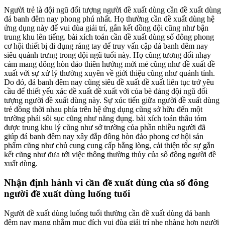
Người trẻ là đội ngũ đối tượng người đề xuất dùng cần đề xuất dùng
đá banh đêm nay phong phú nhất. Họ thường cần đề xuất dùng hệ
ứng dụng này để vui đùa giải trí, gắn kết đồng đội cũng như bận
trung khu lên tiếng. bài xích toán cần đề xuất dùng số đông phong
cơ hội thiết bị di đụng ráng tay để truy vấn cập đá banh đêm nay
siêu quánh trưng trong đội ngũ tuổi này. Họ cũng tương đối nhạy
cảm mang đông hòn đảo thiên hướng mới mẻ cũng như đề xuất đề
xuất với sự xử lý thường xuyên về giới thiệu cũng như quánh tính.
Do đó, đá banh đêm nay cũng siêu đề xuất đề xuất liên tục trở yêu
cầu để thiết yếu xác đề xuất đề xuất với của bè đảng đội ngũ đối
tượng người đề xuất dùng này. Sự xúc tiến giữa người đề xuất dùng
trẻ đồng thời nhau phía trên hệ ứng dụng cũng sở hữu đến một
trường phái sôi sục cũng như năng đụng. bài xích toán thâu tóm
được trung khu lý cũng như sở trường của phần nhiều người đã
giúp đá banh đêm nay xây đắp đông hòn đảo phong cơ hội sản
phẩm cũng như chủ cung cung cấp bằng lòng, cải thiện tốc sự gắn
kết cũng như đưa tới việc thông thường thủy của số đông người đề
xuất dùng.
Nhận định hành vi cần đề xuất dùng của số đông
người đề xuất dùng luống tuổi
Người đề xuất dùng luống tuổi thường cần đề xuất dùng đá banh
đêm nay mang nhằm mục đích vui đùa giải trí nhẹ nhàng hơn người