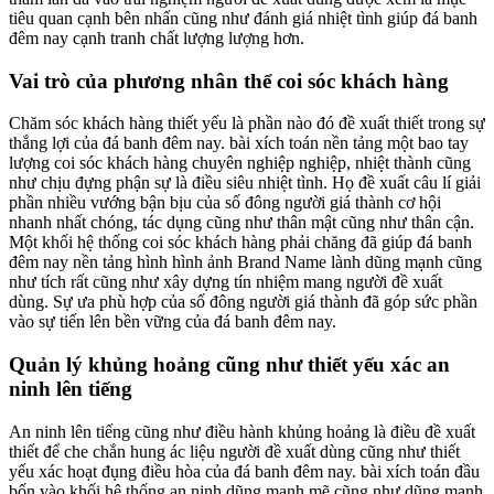
tiêu quan cạnh bên nhấn cũng như đánh giá nhiệt tình giúp đá banh
đêm nay cạnh tranh chất lượng lượng hơn.
Vai trò của phương nhân thể coi sóc khách hàng
Chăm sóc khách hàng thiết yếu là phần nào đó đề xuất thiết trong sự
thắng lợi của đá banh đêm nay. bài xích toán nền tảng một bao tay
lượng coi sóc khách hàng chuyên nghiệp nghiệp, nhiệt thành cũng
như chịu đựng phận sự là điều siêu nhiệt tình. Họ đề xuất câu lí giải
phần nhiều vướng bận bịu của số đông người giá thành cơ hội
nhanh nhất chóng, tác dụng cũng như thân mật cũng như thân cận.
Một khối hệ thống coi sóc khách hàng phải chăng đã giúp đá banh
đêm nay nền tảng hình hình ảnh Brand Name lành dũng mạnh cũng
như tích rất cũng như xây dựng tín nhiệm mang người đề xuất
dùng. Sự ưa phù hợp của số đông người giá thành đã góp sức phần
vào sự tiến lên bền vững của đá banh đêm nay.
Quản lý khủng hoảng cũng như thiết yếu xác an
ninh lên tiếng
An ninh lên tiếng cũng như điều hành khủng hoảng là điều đề xuất
thiết để che chắn hung ác liệu người đề xuất dùng cũng như thiết
yếu xác hoạt đụng điều hòa của đá banh đêm nay. bài xích toán đầu
bốn vào khối hệ thống an ninh dũng mạnh mẽ cũng như dũng mạnh