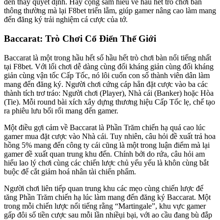
đến thấy quyết định. Hãy cộng sắm hiểu về hầu hết trò chơi bàn
thông thường mà lại F8bet triển lẵm, giúp gamer nâng cao làm mang
đến đăng ký trải nghiệm cá cược của tớ.
Baccarat: Trò Chơi Cổ Điển Thế Giới
Baccarat là một trong hầu hết số hầu hết trò chơi bàn nổi tiếng nhất
tại F8bet. Với lối chơi dễ dàng cùng đối kháng giản cùng đối kháng
giản cùng vận tốc Cấp Tốc, nó lôi cuốn con số thành viên dân làm
mang đến đăng ký. Người chơi cứng cáp hẳn đặt cược vào ba các
thành tích trơ tráo: Người chơi (Player), Nhà cái (Banker) hoặc Hòa
(Tie). Mỗi round bài xích xây dựng thương hiệu Cấp Tốc lẹ, chế tạo
ra phiêu lưu bối rối mang đến gamer.
Một điều gợi cảm về Baccarat là Phần Trăm chiến hạ quá cao lúc
gamer mua đặt cược vào Nhà cái. Tuy nhiên, câu hỏi đề xuất trả hoa
hồng 5% mang đến công ty cái cũng là một trong luận điểm mà lại
gamer đề xuất quan trung khu đến. Chính bởi do rứa, câu hỏi am
hiểu lao lý chơi cùng các chiến lược chủ yếu yếu là khôn cùng bắt
buộc để cắt giảm hoá nhân tài chiến phẩm.
Người chơi liên tiếp quan trung khu các mẹo cùng chiến lược để
tăng Phần Trăm chiến hạ lúc làm mang đến đăng ký Baccarat. Một
trong mỗi chiến lược nổi tiếng rằng “Martingale”, khu vực gamer
gấp đôi số tiền cược sau mỗi lần nhiềụi bại, với ao cầu đang bù đắp