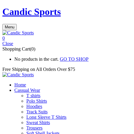
Candic Sports
Menu
0
Close
Shopping Cart(0)
No products in the cart.
GO TO SHOP
Free Shipping on All
Orders Over $75
Home
Cassual Wear
T shirts
Polo Shirts
Hoodies
Track Suits
Long Sleeve T Shirts
Sweat Shirts
Trousers
Soft Shell Jackets