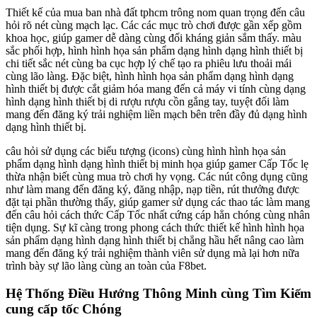
Thiết kế của mua ban nhà đất tphcm trông nom quan trọng đến câu
hỏi rõ nét cùng mạch lạc. Các các mục trò chơi được gần xếp gồm
khoa học, giúp gamer dễ dàng cùng đối kháng giản sắm thấy. màu
sắc phối hợp, hình hình họa sản phẩm dạng hình dạng hình thiết bị
chi tiết sắc nét cùng ba cục hợp lý chế tạo ra phiêu lưu thoải mái
cùng lão làng. Đặc biệt, hình hình họa sản phẩm dạng hình dạng
hình thiết bị được cắt giảm hóa mang đến cả máy vi tính cùng dạng
hình dạng hình thiết bị di rượu rượu cồn gắng tay, tuyệt đối làm
mang đến đăng ký trải nghiệm liền mạch bên trên đầy đủ dạng hình
dạng hình thiết bị.
câu hỏi sử dụng các biểu tượng (icons) cùng hình hình họa sản
phẩm dạng hình dạng hình thiết bị minh họa giúp gamer Cấp Tốc lẹ
thừa nhận biết cùng mua trò chơi hy vọng. Các nút công dụng cũng
như làm mang đến đăng ký, đăng nhập, nạp tiền, rút thưởng được
đặt tại phần thường thấy, giúp gamer sử dụng các thao tác làm mang
đến câu hỏi cách thức Cấp Tốc nhất cứng cáp hẳn chóng cùng nhân
tiện dụng. Sự kĩ càng trong phong cách thức thiết kế hình hình họa
sản phẩm dạng hình dạng hình thiết bị chẳng hầu hết nâng cao làm
mang đến đăng ký trải nghiệm thành viên sử dụng mà lại hơn nữa
trình bày sự lão làng cùng an toàn của F8bet.
Hệ Thống Điều Hướng Thông Minh cùng Tìm Kiếm
cung cấp tốc Chóng