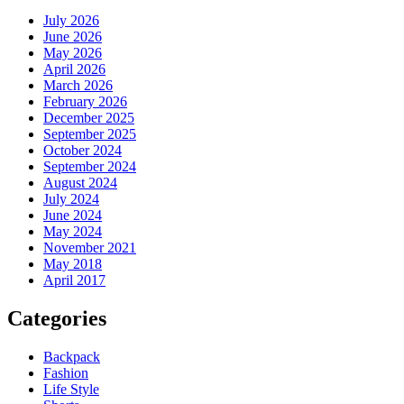
July 2026
June 2026
May 2026
April 2026
March 2026
February 2026
December 2025
September 2025
October 2024
September 2024
August 2024
July 2024
June 2024
May 2024
November 2021
May 2018
April 2017
Categories
Backpack
Fashion
Life Style