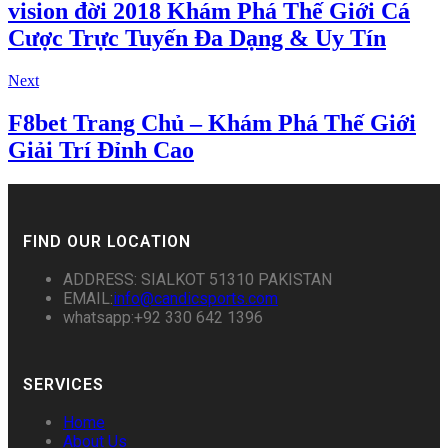
vision đời 2018 Khám Phá Thế Giới Cá
Cược Trực Tuyến Đa Dạng & Uy Tín
Next
F8bet Trang Chủ – Khám Phá Thế Giới
Giải Trí Đỉnh Cao
FIND OUR LOCATION
ADDRESS: SIALKOT 51310 PAKISTAN
EMAIL:
info@candicsports.com
whatsapp:+92 330 642 1396
SERVICES
Home
About Us