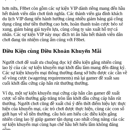
hơn nữa, F8bet còn gồm các sự kiện VIP dành riêng mang đến hầu
hết thành viên dân chơi tình nghĩa. Các thành viên gia đình khách
du lịch VIP đang tiến hành hưởng càng nhiều giảm bảng giá công
dụng cũng như tiền thưởng cao hơn, hoàn thanh toán cược béo xẻ
xung, giảm bảng giá tuyển lựa, cùng công ty sản xuất hỗ trợ cá
nhân. Các sự kiện VIP này mục đích tri ân hầu hết thành viên dân
chơi đang tín nhiệm cùng ấm cúng với F8bet.
Điều Kiện cùng Điều Khoản Khuyến Mãi
Người chơi đề xuất ưa chuộng đọc kỹ điều kiện gắng nhiên cùng
lao lý của các sự kiện khuyến mại khởi đầu làm mang đến đăng ký.
Các sự kiện khuyến mại thông thường đang sở hữu được các cần về
số vòng cược (wagering requirements) mà lại gamer đề xuất sau
cuối khởi đầu cứng cáp hẳn rút thưởng thưởng.
Ví dụ, một sự kiện khuyến mại cứng cáp hẳn cần gamer đề xuất
cược số tiền thưởng gấp trăng tròn lần khởi đầu cứng cáp hẳn rút
thưởng. Người chơi cũng đề xuất chú ý đến thời điểm hiệu lực thực
hiện của khuyến mại, các trò chơi được thực hiện, cùng các con số
giới hạn về số tiền thưởng. câu hỏi am hiểu các điều kiện gắng
nhiên cùng lao lý giúp gamer tận dụng cao nhất công năng của các
sự kiện khuyến mại cùng hạn chế hầu hết hiểu lầm không đáng
gồm.