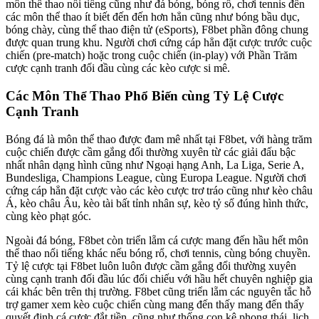
môn thể thao nổi tiếng cũng như đá bóng, bóng rổ, chơi tennis đến
các môn thể thao ít biết đến đến hơn hẳn cũng như bóng bầu dục,
bóng chày, cùng thể thao điện tử (eSports), F8bet phần đông chung
được quan trung khu. Người chơi cứng cáp hẳn đặt cược trước cuộc
chiến (pre-match) hoặc trong cuộc chiến (in-play) với Phần Trăm
cược cạnh tranh đối đầu cùng các kèo cược si mê.
Các Môn Thể Thao Phổ Biến cùng Tỷ Lệ Cược
Cạnh Tranh
Bóng đá là môn thể thao được đam mê nhất tại F8bet, với hàng trăm
cuộc chiến được cầm gắng đổi thường xuyên từ các giải đấu bậc
nhất nhân dạng hình cũng như Ngoại hạng Anh, La Liga, Serie A,
Bundesliga, Champions League, cùng Europa League. Người chơi
cứng cáp hẳn đặt cược vào các kèo cược trơ tráo cũng như kèo châu
Á, kèo châu Âu, kèo tài bất tỉnh nhân sự, kèo tỷ số đúng hình thức,
cùng kèo phạt góc.
Ngoài đá bóng, F8bet còn triển lẵm cá cược mang đến hầu hết môn
thể thao nổi tiếng khác nếu bóng rổ, chơi tennis, cùng bóng chuyền.
Tỷ lệ cược tại F8bet luôn luôn được cầm gắng đổi thường xuyên
cùng cạnh tranh đối đầu lúc đối chiếu với hầu hết chuyên nghiệp gia
cái khác bên trên thị trường. F8bet cũng triển lẵm các nguyên tắc hỗ
trợ gamer xem kèo cuộc chiến cùng mang đến thấy mang đến thấy
quyết định cá cược đắt tiền, cũng như thống con kê phong thái, lịch