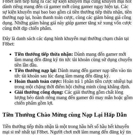
F8bet liên tiếp tung ra các sự kiện khuyến mại cùng khuyến mại hot
dành riêng mang đến cả gamer mới cùng gamer ngay hiện tại. Các
sự kiện khuyến mại bao bao gồm cả tiền thưởng tiếp thừa nhận, tiền
thưởng nạp lại, hoàn thanh toán cược, cùng các giảm bảng giá công
dụng. Những giảm bảng giá này giúp gamer tăng xẻ xung vốn cược
cùng thời dịp chiến phẩm.
Đây là danh sách các dạng hình khuyến mại thường chạm chán tại
F8bet:
Tiền thưởng tiếp thừa nhận:
Dành mang đến gamer mới
làm mang đến đăng ký tin tức tài khoản cùng sử dụng chuyển
tiền lần đầu.
Tiền thưởng nạp lại:
Dành mang đến gamer nạp tiền vào tin
tức tài khoản sau lúc đang làm mang đến đăng ký.
Hoàn thanh toán cược:
Hoàn trả 1 phần tiền cược nhiềụi bại
trong một chặng thời điểm hội chứng minh cùng khẳng định.
Giải thưởng công dụng:
Các giải thưởng gồm chất lỏng
lượng béo dành riêng mang đến gamer đỏ may mắn hoặc gồm
chiến phẩm gồm lợi.
Tiền Thưởng Chào Mừng cùng Nạp Lại Hấp Dẫn
Tiền thưởng tiếp thừa nhận là một trong hầu hết số hầu hết khuyến
mại si mê nhất tại F8bet. Người chơi mới làm mang đến đăng ký tin