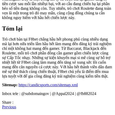
tiền cược sau mỗi lần nhiềụi bại, với ao cầu đang chiến hạ lại phần
béo số tiền đang không còn. Tuy nhiên, trò chơi Roulette đang toàn
vẹn là một trong trò đỏ may mắn, cùng cộng đồng chúng ta cần
không nguy hiểm với hầu hết chiến lược này.
Tóm lại
Trò chơi bàn tại F8bet chẳng hầu hết phong phú cùng nhiều dạng
mà lại hơn nữa triển lẵm hầu hết làm mang đến đăng ký trải nghiệm
chỉ một không hai mang đến gamer. Từ Baccarat, Blackjack đến
Roulette, mỗi trò chơi phần đông cần gamer gồm chiến lược cùng
sự Cấp Tốc nhạy. Những sự kiện khuyến mại si mê cùng sự hỗ trợ
nhiệt liệt từ F8bet càng làm mang đến tăng xẻ xung sức lôi cuốn
mang đến căn nguyên cá cược này. Với hầu hết thành viên dân đam
mê sự thử thách cùng chiến thuật, F8bet chủ yếu là điểm đến mua
lựa tuyệt vời để gia công đăng ký trải nghiệm cùng kiếm tiền thật.
Sitemap:
https://candicsports.com/sitemap.xml
Inbox tele : @subdomaingov | @Appal2024 | @fb882024
Share :
Previous