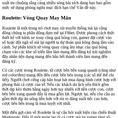
xuất ưa chuộng rằng càng nhiều sòng bài xích đang bao bao gồm
mức sử dụng phòng ngừa mục đích hạn chế Vấn đề này.
Roulette: Vòng Quay May Mắn
Roulette là một trong trò chơi may rủi truyền thống mà lại cộng
đồng chúng ta phần đông đam mê tại F8bet. Được phong cách thức
thiết kế với bánh xe xoay cùng quả bóng con, gamer đặt cược vào
số hoặc đội ngũ số mà lại người ta dự đoán quả bóng đang lâm vào
cảnh. Sự phấn khích từ vòng quay cùng âm nhạc của quả bóng
chạm vào các khe số triển lẵm làm mang đến đăng ký trải nghiệm
đầy nhân tiện dụng mang đến hầu hết thành viên làm mang đến
đăng ký.
Có các cược trong Roulette, từ cược bên bên xung quanh (cũng như
red color/đen) mang đến đến cược bên bên trong (các số thế thể chi
tiết). Người chơi cứng cáp hẳn hoạt bát mua dạng hình cược hợp với
phong thái cá cược của tớ. Nếu các khách du lịch yêu thích gồm
thời dịp kèo thơm hằng ngày hơn tuy nhiên với tiền cược con, cược
bên bên xung quanh đấy là mua gồm lợi. Ngược lại, nếu còn cầu ao
gồm thời dịp ăn uống tiền hơn với rủi ro đáng nuối tiếc cao hơn,
cược bên bên trong là mua tuyệt vời nhất.
Một điều gợi cảm về Roulette là sự câu hỏi xuất hiện của chiến thuật
Martingale. Đây là một trong lao lý cá cược mà lại gamer tăng số