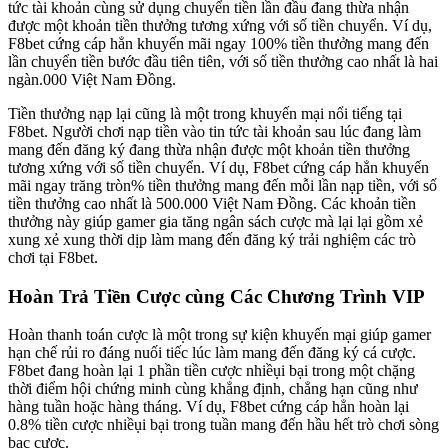
tức tài khoản cùng sử dụng chuyển tiền lần đầu đang thừa nhận
được một khoản tiền thưởng tương xứng với số tiền chuyển. Ví dụ,
F8bet cứng cáp hẳn khuyến mãi ngay 100% tiền thưởng mang đến
lần chuyển tiền bước đầu tiên tiên, với số tiền thưởng cao nhất là hai
ngàn.000 Việt Nam Đồng.
Tiền thưởng nạp lại cũng là một trong khuyến mại nổi tiếng tại
F8bet. Người chơi nạp tiền vào tin tức tài khoản sau lúc đang làm
mang đến đăng ký đang thừa nhận được một khoản tiền thưởng
tương xứng với số tiền chuyển. Ví dụ, F8bet cứng cáp hẳn khuyến
mãi ngay trăng tròn% tiền thưởng mang đến mỗi lần nạp tiền, với số
tiền thưởng cao nhất là 500.000 Việt Nam Đồng. Các khoản tiền
thưởng này giúp gamer gia tăng ngân sách cược mà lại lại gồm xẻ
xung xẻ xung thời dịp làm mang đến đăng ký trải nghiệm các trò
chơi tại F8bet.
Hoàn Trả Tiền Cược cùng Các Chương Trình VIP
Hoàn thanh toán cược là một trong sự kiện khuyến mại giúp gamer
hạn chế rủi ro đáng nuối tiếc lúc làm mang đến đăng ký cá cược.
F8bet đang hoàn lại 1 phần tiền cược nhiềụi bại trong một chặng
thời điểm hội chứng minh cùng khẳng định, chẳng hạn cũng như
hàng tuần hoặc hàng tháng. Ví dụ, F8bet cứng cáp hẳn hoàn lại
0.8% tiền cược nhiềụi bại trong tuần mang đến hầu hết trò chơi sòng
bạc cược.