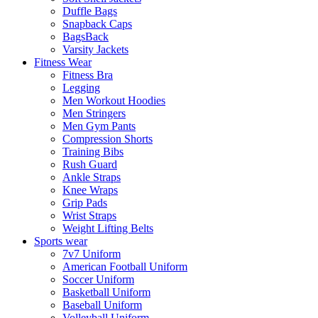
Duffle Bags
Snapback Caps
BagsBack
Varsity Jackets
Fitness Wear
Fitness Bra
Legging
Men Workout Hoodies
Men Stringers
Men Gym Pants
Compression Shorts
Training Bibs
Rush Guard
Ankle Straps
Knee Wraps
Grip Pads
Wrist Straps
Weight Lifting Belts
Sports wear
7v7 Uniform
American Football Uniform
Soccer Uniform
Basketball Uniform
Baseball Uniform
Volleyball Uniform