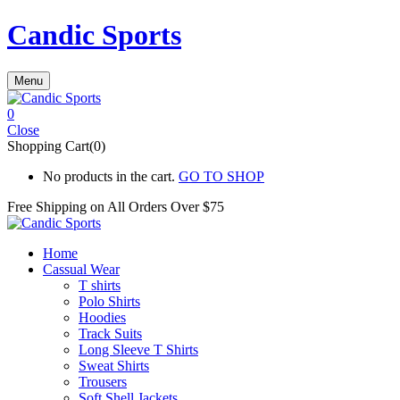
Candic Sports
Menu
0
Close
Shopping Cart(0)
No products in the cart.
GO TO SHOP
Free Shipping on All
Orders Over $75
Home
Cassual Wear
T shirts
Polo Shirts
Hoodies
Track Suits
Long Sleeve T Shirts
Sweat Shirts
Trousers
Soft Shell Jackets