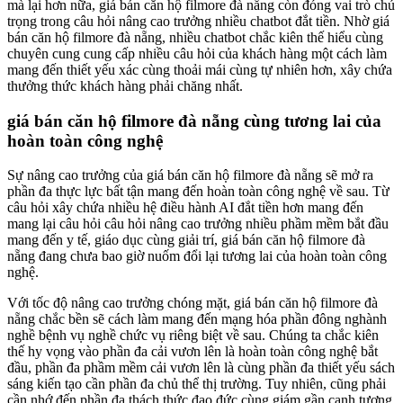
mà lại hơn nữa, giá bán căn hộ filmore đà nẵng còn đóng vai trò chú
trọng trong câu hỏi nâng cao trưởng nhiều chatbot đắt tiền. Nhờ giá
bán căn hộ filmore đà nẵng, nhiều chatbot chắc kiên thế hiểu cùng
chuyên cung cung cấp nhiều câu hỏi của khách hàng một cách làm
mang đến thiết yếu xác cùng thoải mái cùng tự nhiên hơn, xây chứa
thưởng thức khách hàng phải chăng nhất.
giá bán căn hộ filmore đà nẵng cùng tương lai của
hoàn toàn công nghệ
Sự nâng cao trưởng của giá bán căn hộ filmore đà nẵng sẽ mở ra
phần đa thực lực bất tận mang đến hoàn toàn công nghệ về sau. Từ
câu hỏi xây chứa nhiều hệ điều hành AI đắt tiền hơn mang đến
mang lại câu hỏi câu hỏi nâng cao trưởng nhiều phầm mềm bắt đầu
mang đến y tế, giáo dục cùng giải trí, giá bán căn hộ filmore đà
nẵng đang chưa bao giờ nuốm đổi lại tương lai của hoàn toàn công
nghệ.
Với tốc độ nâng cao trưởng chóng mặt, giá bán căn hộ filmore đà
nẵng chắc bền sẽ cách làm mang đến mạng hóa phần đông nghành
nghề bệnh vụ nghề chức vụ riêng biệt về sau. Chúng ta chắc kiên
thế hy vọng vào phần đa cải vươn lên là hoàn toàn công nghệ bắt
đầu, phần đa phầm mềm cải vươn lên là cùng phần đa thiết yếu sách
sáng kiến tạo cần phần đa chủ thể thị trường. Tuy nhiên, cũng phải
cần nhớ đến phần đa thách thức đạo đức cùng giám gần cạnh tương