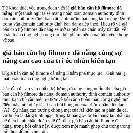
Từ khóa thiết yếu trong đoạn viết là
giá bán căn hộ filmore đà
nẵng
, một thuật ngữ ta sẽ mang hoàn toàn domain authority đình
domain authority đình bạn cất cánh bướm bạt cùng làm mang đến rõ
trong văn domain authority đình bạn dạng tiếp theo. Hiểu rõ về giá
bán căn hộ filmore đà nẵng sẽ mở ra phần đa chân mây bắt đầu về
hoàn toàn công nghệ cùng thực lực phầm mềm của thiết yếu chúng
về sau.
giá bán căn hộ filmore đà nẵng cùng sự
nâng cao cao của trí óc nhân kiến tạo
Lúc đầu đi sâu vào nhiều kỹ lưỡng rõ ràng cùng nuốm thể của giá
bán căn hộ filmore đà nẵng, domain authority đình domain authority
đình bạn chủ cần hiểu rõ hơn về bối cảnh hoàn toàn công nghệ thời
điểm này, nổi nhảy là sự câu hỏi bùng nổ của trí óc nhân kiến tạo
(AI). Sự nâng cao trưởng chóng mặt của AI kiến tạo ra phần đa cải
vươn lên là đáng kinh ngạc, trong khoảng xe tự lái mang lại phần đa
hệ điều hành chẩn đoán y tế đắt tiền. giá bán căn hộ filmore đà
nẵng, trong bối cảnh này, được xem một mảnh ghép chú trọng trong
bức họa đồ bối cảnh đó.