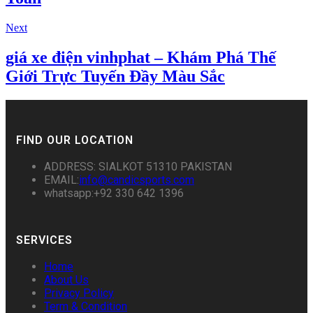
Next
giá xe điện vinhphat – Khám Phá Thế
Giới Trực Tuyến Đầy Màu Sắc
FIND OUR LOCATION
ADDRESS: SIALKOT 51310 PAKISTAN
EMAIL:
info@candicsports.com
whatsapp:+92 330 642 1396
SERVICES
Home
About Us
Privacy Policy
Term & Condition