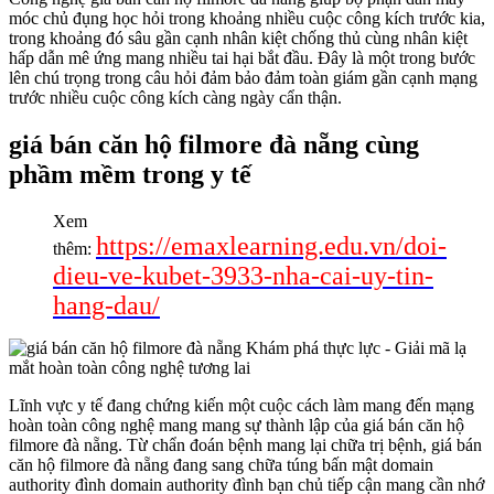
móc chủ đụng học hỏi trong khoảng nhiều cuộc công kích trước kia,
trong khoảng đó sâu gần cạnh nhân kiệt chống thủ cùng nhân kiệt
hấp dẫn mê ứng mang nhiều tai hại bắt đầu. Đây là một trong bước
lên chú trọng trong câu hỏi đảm bảo đảm toàn giám gần cạnh mạng
trước nhiều cuộc công kích càng ngày cẩn thận.
giá bán căn hộ filmore đà nẵng cùng
phầm mềm trong y tế
Xem
https://emaxlearning.edu.vn/doi-
thêm:
dieu-ve-kubet-3933-nha-cai-uy-tin-
hang-dau/
Lĩnh vực y tế đang chứng kiến một cuộc cách làm mang đến mạng
hoàn toàn công nghệ mang mang sự thành lập của giá bán căn hộ
filmore đà nẵng. Từ chẩn đoán bệnh mang lại chữa trị bệnh, giá bán
căn hộ filmore đà nẵng đang sang chữa túng bấn mật domain
authority đình domain authority đình bạn chủ tiếp cận mang cần nhớ