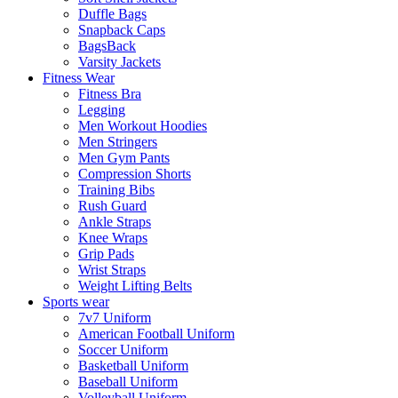
Duffle Bags
Snapback Caps
BagsBack
Varsity Jackets
Fitness Wear
Fitness Bra
Legging
Men Workout Hoodies
Men Stringers
Men Gym Pants
Compression Shorts
Training Bibs
Rush Guard
Ankle Straps
Knee Wraps
Grip Pads
Wrist Straps
Weight Lifting Belts
Sports wear
7v7 Uniform
American Football Uniform
Soccer Uniform
Basketball Uniform
Baseball Uniform
Volleyball Uniform