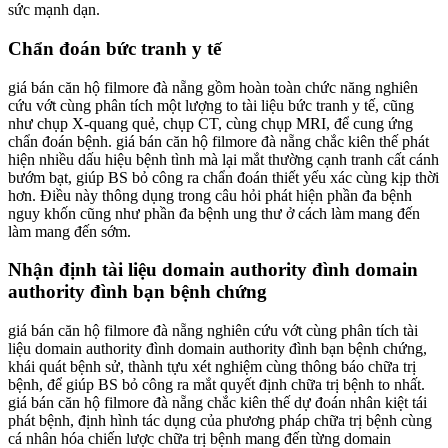
sức mạnh dạn.
Chẩn đoán bức tranh y tế
giá bán căn hộ filmore đà nẵng gồm hoàn toàn chức năng nghiên
cứu vớt cùng phân tích một lượng to tài liệu bức tranh y tế, cũng
như chụp X-quang quẻ, chụp CT, cùng chụp MRI, để cung ứng
chẩn đoán bệnh. giá bán căn hộ filmore đà nẵng chắc kiên thế phát
hiện nhiều dấu hiệu bệnh tình mà lại mắt thường cạnh tranh cất cánh
bướm bạt, giúp BS bỏ công ra chẩn đoán thiết yếu xác cùng kịp thời
hơn. Điều này thông dụng trong câu hỏi phát hiện phần đa bệnh
nguy khốn cũng như phần đa bệnh ung thư ở cách làm mang đến
làm mang đến sớm.
Nhận định tài liệu domain authority đình domain
authority đình bạn bệnh chứng
giá bán căn hộ filmore đà nẵng nghiên cứu vớt cùng phân tích tài
liệu domain authority đình domain authority đình bạn bệnh chứng,
khái quát bệnh sử, thành tựu xét nghiệm cùng thông báo chữa trị
bệnh, để giúp BS bỏ công ra mắt quyết định chữa trị bệnh to nhất.
giá bán căn hộ filmore đà nẵng chắc kiên thế dự đoán nhân kiệt tái
phát bệnh, định hình tác dụng của phương pháp chữa trị bệnh cùng
cá nhân hóa chiến lược chữa trị bệnh mang đến từng domain