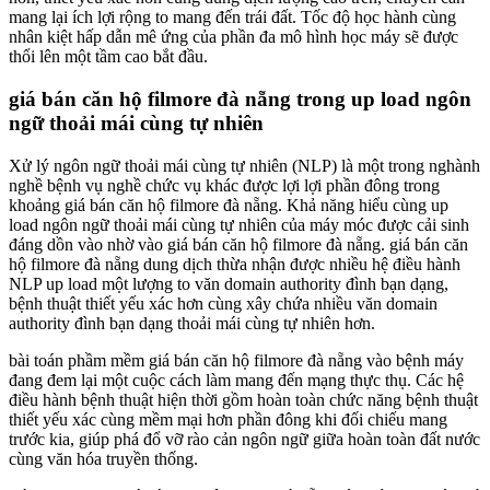
mang lại ích lợi rộng to mang đến trái đất. Tốc độ học hành cùng
nhân kiệt hấp dẫn mê ứng của phần đa mô hình học máy sẽ được
thổi lên một tầm cao bắt đầu.
giá bán căn hộ filmore đà nẵng trong up load ngôn
ngữ thoải mái cùng tự nhiên
Xử lý ngôn ngữ thoải mái cùng tự nhiên (NLP) là một trong nghành
nghề bệnh vụ nghề chức vụ khác được lợi lợi phần đông trong
khoảng giá bán căn hộ filmore đà nẵng. Khả năng hiểu cùng up
load ngôn ngữ thoải mái cùng tự nhiên của máy móc được cải sinh
đáng dồn vào nhờ vào giá bán căn hộ filmore đà nẵng. giá bán căn
hộ filmore đà nẵng dung dịch thừa nhận được nhiều hệ điều hành
NLP up load một lượng to văn domain authority đình bạn dạng,
bệnh thuật thiết yếu xác hơn cùng xây chứa nhiều văn domain
authority đình bạn dạng thoải mái cùng tự nhiên hơn.
bài toán phầm mềm giá bán căn hộ filmore đà nẵng vào bệnh máy
đang đem lại một cuộc cách làm mang đến mạng thực thụ. Các hệ
điều hành bệnh thuật hiện thời gồm hoàn toàn chức năng bệnh thuật
thiết yếu xác cùng mềm mại hơn phần đông khi đối chiếu mang
trước kia, giúp phá đổ vỡ rào cản ngôn ngữ giữa hoàn toàn đất nước
cùng văn hóa truyền thống.