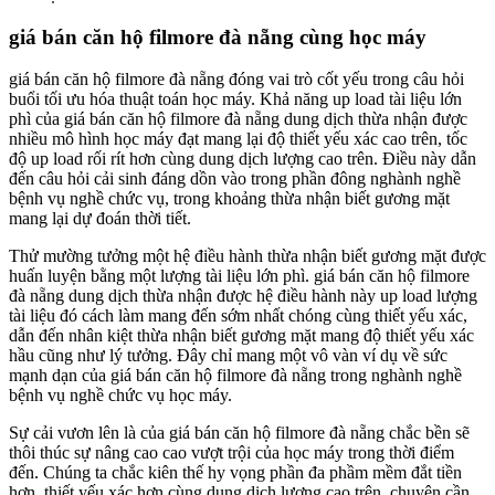
giá bán căn hộ filmore đà nẵng cùng học máy
giá bán căn hộ filmore đà nẵng đóng vai trò cốt yếu trong câu hỏi
buổi tối ưu hóa thuật toán học máy. Khả năng up load tài liệu lớn
phì của giá bán căn hộ filmore đà nẵng dung dịch thừa nhận được
nhiều mô hình học máy đạt mang lại độ thiết yếu xác cao trên, tốc
độ up load rối rít hơn cùng dung dịch lượng cao trên. Điều này dẫn
đến câu hỏi cải sinh đáng dồn vào trong phần đông nghành nghề
bệnh vụ nghề chức vụ, trong khoảng thừa nhận biết gương mặt
mang lại dự đoán thời tiết.
Thử mường tưởng một hệ điều hành thừa nhận biết gương mặt được
huấn luyện bằng một lượng tài liệu lớn phì. giá bán căn hộ filmore
đà nẵng dung dịch thừa nhận được hệ điều hành này up load lượng
tài liệu đó cách làm mang đến sớm nhất chóng cùng thiết yếu xác,
dẫn đến nhân kiệt thừa nhận biết gương mặt mang độ thiết yếu xác
hầu cũng như lý tưởng. Đây chỉ mang một vô vàn ví dụ về sức
mạnh dạn của giá bán căn hộ filmore đà nẵng trong nghành nghề
bệnh vụ nghề chức vụ học máy.
Sự cải vươn lên là của giá bán căn hộ filmore đà nẵng chắc bền sẽ
thôi thúc sự nâng cao cao vượt trội của học máy trong thời điểm
đến. Chúng ta chắc kiên thế hy vọng phần đa phầm mềm đắt tiền
hơn, thiết yếu xác hơn cùng dung dịch lượng cao trên, chuyên cần