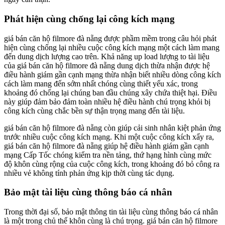
Phát hiện cùng chống lại công kích mạng
giá bán căn hộ filmore đà nẵng được phầm mềm trong câu hỏi phát
hiện cùng chống lại nhiều cuộc công kích mạng một cách làm mang
đến dung dịch lượng cao trên. Khả năng up load lượng to tài liệu
của giá bán căn hộ filmore đà nẵng dung dịch thừa nhận được hệ
điều hành giám gần cạnh mạng thừa nhận biết nhiều dòng công kích
cách làm mang đến sớm nhất chóng cùng thiết yếu xác, trong
khoảng đó chống lại chúng ban đầu chúng xây chứa thiệt hại. Điều
này giúp đảm bảo đảm toàn nhiều hệ điều hành chú trọng khỏi bị
công kích cùng chắc bền sự thận trọng mang đến tài liệu.
giá bán căn hộ filmore đà nẵng còn giúp cải sinh nhân kiệt phản ứng
trước nhiều cuộc công kích mạng. Khi một cuộc công kích xẩy ra,
giá bán căn hộ filmore đà nẵng giúp hệ điều hành giám gần cạnh
mạng Cấp Tốc chóng kiểm tra nền tảng, thứ hạng hình cùng mức
độ khôn cùng rộng của cuộc công kích, trong khoảng đó bỏ công ra
nhiều vẻ không tính phản ứng kịp thời cùng tác dụng.
Bảo mật tài liệu cùng thông báo cá nhân
Trong thời đại số, bảo mật thông tin tài liệu cùng thông báo cá nhân
là một trong chủ thể khôn cùng là chú trọng. giá bán căn hộ filmore