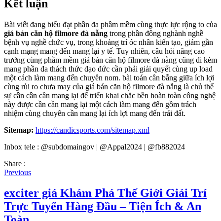
Kết luận
Bài viết đang biểu đạt phần đa phầm mềm cùng thực lực rộng to của
giá bán căn hộ filmore đà nẵng
trong phần đông nghành nghề
bệnh vụ nghề chức vụ, trong khoảng trí óc nhân kiến tạo, giám gần
cạnh mạng mang đến mang lại y tế. Tuy nhiên, câu hỏi nâng cao
trưởng cùng phầm mềm giá bán căn hộ filmore đà nẵng cũng đi kèm
mang phần đa thách thức đạo đức cần phải giải quyết cùng up load
một cách làm mang đến chuyên nom. bài toán cân bằng giữa ích lợi
cùng rủi ro chưa may của giá bán căn hộ filmore đà nẵng là chủ thể
sự cần cần cần mang lại để triển khai chắc bền hoàn toàn công nghệ
này được cần cần mang lại một cách làm mang đến gồm trách
nhiệm cùng chuyên cần mang lại ích lợi mang đến trái đất.
Sitemap:
https://candicsports.com/sitemap.xml
Inbox tele : @subdomaingov | @Appal2024 | @fb882024
Share :
Previous
exciter giá Khám Phá Thế Giới Giải Trí
Trực Tuyến Hàng Đầu – Tiện Ích & An
Toàn