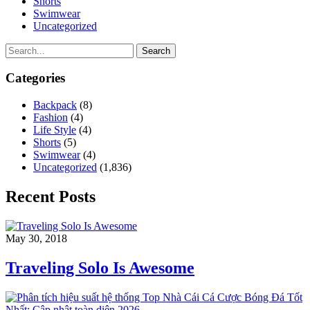
Shorts
Swimwear
Uncategorized
Search
Categories
Backpack
(8)
Fashion
(4)
Life Style
(4)
Shorts
(5)
Swimwear
(4)
Uncategorized
(1,836)
Recent Posts
May 30, 2018
Traveling Solo Is Awesome