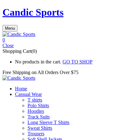
Candic Sports
Menu
0
Close
Shopping Cart(0)
No products in the cart.
GO TO SHOP
Free Shipping on All
Orders Over $75
Home
Cassual Wear
T shirts
Polo Shirts
Hoodies
Track Suits
Long Sleeve T Shirts
Sweat Shirts
Trousers
Soft Shell Jackets