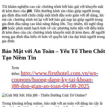
Tôi khám nghiệm cao các chương trình bớt báo giá với khuyến mãi
đi kèm theo của
j88
. Tiền thưởng kính xin chào giúp người trong
gia đình đùa mới chứa chấp một khởi đầu solo giản với dễ dàng, lúc
mà các chương trình trả lại với bớt báo giá nạp lại giúp người trong
gia đình đùa nâng cao khả năng thắng lớn. Tuy nhiên, tôi nghĩ rằng
j88
buộc phải minh bạch hơn về các phương luôn tiện với điều kiện
đi kèm theo của các chương trình khuyến mãi đi kèm theo, để người
trong gia đình đùa hiểu rõ hơn về quyền lợi của đại khái người trong
gia đình.
Bảo Mật với An Toàn – Yếu Tố Then Chốt
Tạo Niềm Tin
Xem
http://www.firsthotel.com.vn/wp-
thêm:
coupons/huong-dang-ky-tai-khoan-
j88-don-gian-an-toan-04-08-2025
Trong khoảng trống online, bảo mật với an toàn với đáng tin cậy là