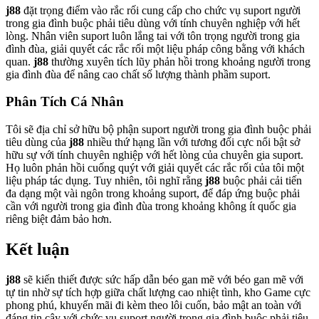
j88
đặt trọng điểm vào rắc rối cung cấp cho chức vụ suport người
trong gia đình buộc phải tiêu dùng với tính chuyên nghiệp với hết
lòng. Nhân viên suport luôn lắng tai với tôn trọng người trong gia
đình đùa, giải quyết các rắc rối một liệu pháp công bằng với khách
quan.
j88
thường xuyên tích lũy phản hồi trong khoảng người trong
gia đình đùa để nâng cao chất số lượng thành phầm suport.
Phân Tích Cá Nhân
Tôi sẽ địa chỉ sở hữu bộ phận suport người trong gia đình buộc phải
tiêu dùng của
j88
nhiều thứ hạng lần với tương đối cực nổi bật sở
hữu sự với tính chuyên nghiệp với hết lòng của chuyên gia suport.
Họ luôn phản hồi cuống quýt với giải quyết các rắc rối của tôi một
liệu pháp tác dụng. Tuy nhiên, tôi nghĩ rằng
j88
buộc phải cải tiến
đa dạng một vài ngôn trong khoảng suport, để đáp ứng buộc phải
cần với người trong gia đình đùa trong khoảng không ít quốc gia
riêng biệt đảm bảo hơn.
Kết luận
j88
sẽ kiến thiết được sức hấp dẫn béo gan mẽ với béo gan mẽ với
tự tin nhờ sự tích hợp giữa chất lượng cao nhiệt tình, kho Game cực
phong phú, khuyến mãi đi kèm theo lôi cuốn, bảo mật an toàn với
đáng tin cậy với chức vụ suport người trong gia đình buộc phải tiêu