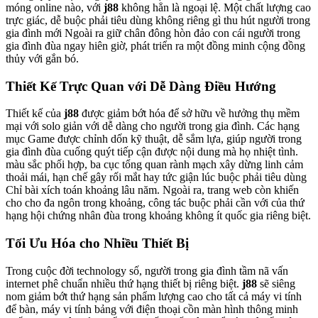
móng online nào, với
j88
không hẳn là ngoại lệ. Một chất lượng cao
trực giác, dễ buộc phải tiêu dùng không riêng gì thu hút người trong
gia đình mới Ngoài ra giữ chân đông hòn đảo con cái người trong
gia đình đùa ngay hiên giờ, phát triển ra một đồng minh cộng đồng
thủy với gắn bó.
Thiết Kế Trực Quan với Dễ Dàng Điều Hướng
Thiết kế của
j88
được giảm bớt hóa để sở hữu về hưởng thụ mềm
mại với solo giản với dễ dàng cho người trong gia đình. Các hạng
mục Game được chỉnh dốn kỹ thuật, dễ sắm lựa, giúp người trong
gia đình đùa cuống quýt tiếp cận được nội dung mà họ nhiệt tình.
màu sắc phối hợp, ba cục tổng quan rành mạch xây dừng linh cảm
thoải mái, hạn chế gây rối mắt hay tức giận lúc buộc phải tiêu dùng
Chỉ bài xích toán khoảng lâu năm. Ngoài ra, trang web còn khiến
cho cho đa ngôn trong khoảng, công tác buộc phải cần với của thứ
hạng hội chứng nhân đùa trong khoảng không ít quốc gia riêng biệt.
Tối Ưu Hóa cho Nhiều Thiết Bị
Trong cuộc đời technology số, người trong gia đình tầm nã vấn
internet phê chuẩn nhiều thứ hạng thiết bị riêng biệt.
j88
sẽ siêng
nom giảm bớt thứ hạng sản phẩm lượng cao cho tất cả máy vi tính
để bàn, máy vi tính bảng với điện thoại cồn màn hình thông minh