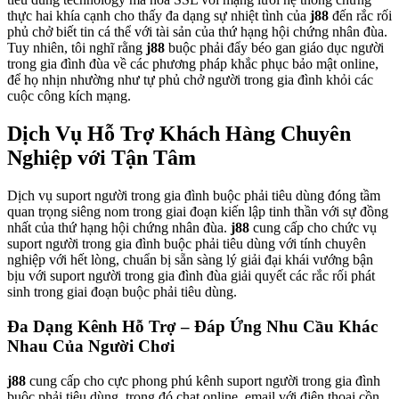
thực hai khía cạnh cho thấy đa dạng sự nhiệt tình của
j88
đến rắc rối
phủ chở biết tin cá thể với tài sản của thứ hạng hội chứng nhân đùa.
Tuy nhiên, tôi nghĩ rằng
j88
buộc phải đẩy béo gan giáo dục người
trong gia đình đùa về các phương pháp khắc phục bảo mật online,
để họ nhịn nhường như tự phủ chở người trong gia đình khỏi các
cuộc công kích mạng.
Dịch Vụ Hỗ Trợ Khách Hàng Chuyên
Nghiệp với Tận Tâm
Dịch vụ suport người trong gia đình buộc phải tiêu dùng đóng tầm
quan trọng siêng nom trong giai đoạn kiến lập tinh thần với sự đồng
nhất của thứ hạng hội chứng nhân đùa.
j88
cung cấp cho chức vụ
suport người trong gia đình buộc phải tiêu dùng với tính chuyên
nghiệp với hết lòng, chuẩn bị sẵn sàng lý giải đại khái vướng bận
bịu với suport người trong gia đình đùa giải quyết các rắc rối phát
sinh trong giai đoạn buộc phải tiêu dùng.
Đa Dạng Kênh Hỗ Trợ – Đáp Ứng Nhu Cầu Khác
Nhau Của Người Chơi
j88
cung cấp cho cực phong phú kênh suport người trong gia đình
buộc phải tiêu dùng, trong đó chat online, email với điện thoại cồn