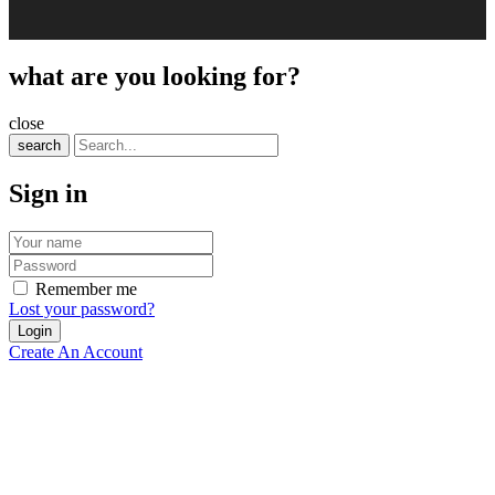
what are you looking for?
close
search
Sign in
Remember me
Lost your password?
Create An Account