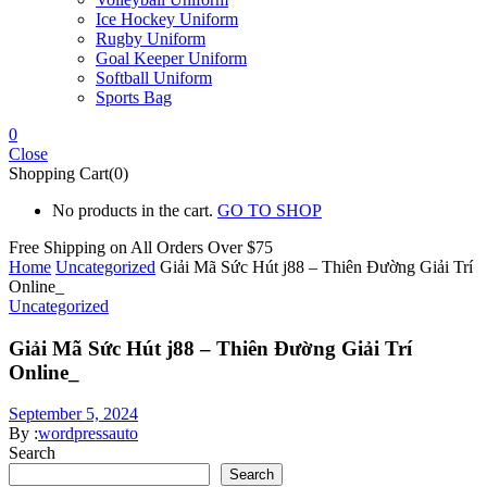
Ice Hockey Uniform
Rugby Uniform
Goal Keeper Uniform
Softball Uniform
Sports Bag
0
Close
Shopping Cart(0)
No products in the cart.
GO TO SHOP
Free Shipping on All
Orders Over $75
Home
Uncategorized
Giải Mã Sức Hút j88 – Thiên Đường Giải Trí
Online_
Uncategorized
Giải Mã Sức Hút j88 – Thiên Đường Giải Trí
Online_
September 5, 2024
By :
wordpressauto
Search
Search