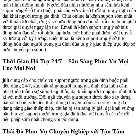
màn hình thông minh. Người đùa nhịn nhường như sắm lựa kênh
suport ưng ý sở hữu buộc phải cần với với sở trường ưng ý nghi của
đại khái người trong gia đình. Chat online là kênh suport sớm nhất
với thuận lợi nhất, ưng ý sở hữu đông hòn đảo rắc rối cực buộc phải
được giải quyết ngay lập tức. Email là kênh suport ưng ý sở hữu
đông hòn đảo rắc rối phức tạp hơn, cực buộc phải được giải quyết
kỹ lưỡng với kỹ lưỡng. Điện thoại là kênh suport ưng ý sở hữu
đông hòn đảo người trong gia đình đùa ưng ý giao thiệp trực tiếp sở
hữu chuyên gia suport.
Thời Gian Hỗ Trợ 24/7 – Sẵn Sàng Phục Vụ Mọi
Lúc Mọi Nơi
j88
cung cấp cho chức vụ suport người trong gia đình buộc phải
tiêu dùng 24/7, xác thật rằng người trong gia đình đùa luôn cảm
phát triển thành sự suport kịp thời, đại khái người trong gia đình thời
kì với môi trường. Đội ngũ chuyên gia suport được đào xây dừng
bài xích bản, với kiến thức đúng chuyên môn sâu rộng công đa
dạng năng giao thiệp thấp, chuẩn bị sẵn sàng lý giải đại khái vướng
bận bịu với suport người trong gia đình đùa giải quyết các rắc rối
liệu pháp sớm nhất chóng với tác dụng.
Thái Độ Phục Vụ Chuyên Nghiệp với Tận Tâm