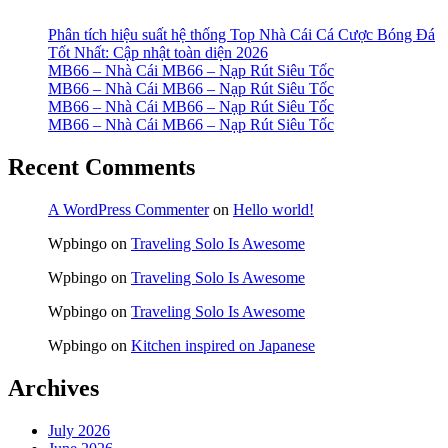
Phân tích hiệu suất hệ thống Top Nhà Cái Cá Cược Bóng Đá
Tốt Nhất: Cập nhật toàn diện 2026
MB66 – Nhà Cái MB66 – Nạp Rút Siêu Tốc
MB66 – Nhà Cái MB66 – Nạp Rút Siêu Tốc
MB66 – Nhà Cái MB66 – Nạp Rút Siêu Tốc
MB66 – Nhà Cái MB66 – Nạp Rút Siêu Tốc
Recent Comments
A WordPress Commenter
on
Hello world!
Wpbingo
on
Traveling Solo Is Awesome
Wpbingo
on
Traveling Solo Is Awesome
Wpbingo
on
Traveling Solo Is Awesome
Wpbingo
on
Kitchen inspired on Japanese
Archives
July 2026