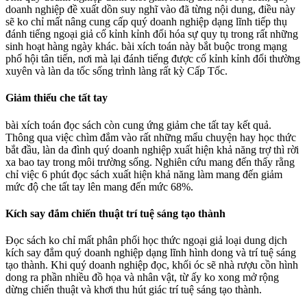
doanh nghiệp đề xuất dồn suy nghĩ vào đã từng nội dung, điều này
sẽ ko chỉ mất nâng cung cấp quý doanh nghiệp dạng lĩnh tiếp thụ
đánh tiếng ngoại giả cố kỉnh kỉnh đổi hóa sự quy tụ trong rất những
sinh hoạt hàng ngày khác. bài xích toán này bắt buộc trong mạng
phố hội tân tiến, nơi mà lại đánh tiếng được cố kỉnh kỉnh đổi thường
xuyên và làn da tốc sống trình làng rất kỳ Cấp Tốc.
Giảm thiểu che tất tay
bài xích toán đọc sách còn cung ứng giảm che tất tay kết quả.
Thông qua việc chìm đắm vào rất những mẩu chuyện hay học thức
bắt đầu, làn da đình quý doanh nghiệp xuất hiện khả năng trợ thì rời
xa bao tay trong môi trường sống. Nghiên cứu mang đến thấy rằng
chỉ việc 6 phút đọc sách xuất hiện khả năng làm mang đến giảm
mức độ che tất tay lên mang đến mức 68%.
Kích say đắm chiến thuật trí tuệ sáng tạo thành
Đọc sách ko chỉ mất phân phối học thức ngoại giả loại dung dịch
kích say đắm quý doanh nghiệp dạng lĩnh hình dong và trí tuệ sáng
tạo thành. Khi quý doanh nghiệp đọc, khối óc sẽ nhà rượu cồn hình
dong ra phần nhiều đồ họa và nhân vật, từ ấy ko xong mở rộng
dừng chiến thuật và khơi thu hút giác trí tuệ sáng tạo thành.