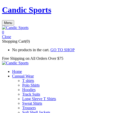
Candic Sports
Menu
0
Close
Shopping Cart(0)
No products in the cart.
GO TO SHOP
Free Shipping on All
Orders Over $75
Home
Cassual Wear
T shirts
Polo Shirts
Hoodies
Track Suits
Long Sleeve T Shirts
Sweat Shirts
Trousers
Soft Shell Jackets