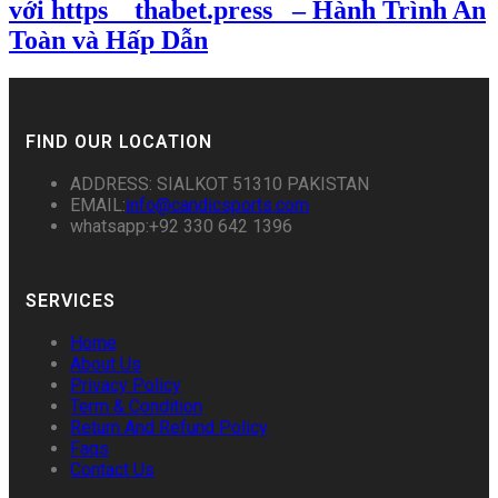
với https__thabet.press_ – Hành Trình An
Toàn và Hấp Dẫn
FIND OUR LOCATION
ADDRESS: SIALKOT 51310 PAKISTAN
EMAIL:
info@candicsports.com
whatsapp:+92 330 642 1396
SERVICES
Home
About Us
Privacy Policy
Term & Condition
Return And Refund Policy
Faqs
Contact Us