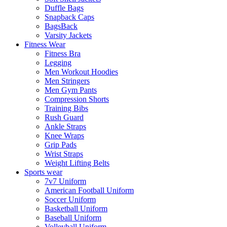
Duffle Bags
Snapback Caps
BagsBack
Varsity Jackets
Fitness Wear
Fitness Bra
Legging
Men Workout Hoodies
Men Stringers
Men Gym Pants
Compression Shorts
Training Bibs
Rush Guard
Ankle Straps
Knee Wraps
Grip Pads
Wrist Straps
Weight Lifting Belts
Sports wear
7v7 Uniform
American Football Uniform
Soccer Uniform
Basketball Uniform
Baseball Uniform
Volleyball Uniform