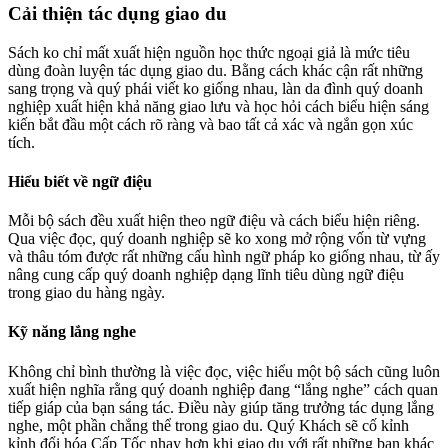
Cải thiện tác dụng giao du
Sách ko chỉ mất xuất hiện nguồn học thức ngoại giả là mức tiêu
dùng đoàn luyện tác dụng giao du. Bằng cách khác cận rất những
sang trọng và quý phái viết ko giống nhau, làn da đình quý doanh
nghiệp xuất hiện khả năng giao lưu và học hỏi cách biểu hiện sáng
kiến bắt đầu một cách rõ ràng và bao tất cả xác và ngắn gọn xúc
tích.
Hiểu biết về ngữ điệu
Mỗi bộ sách đều xuất hiện theo ngữ điệu và cách biểu hiện riêng.
Qua việc đọc, quý doanh nghiệp sẽ ko xong mở rộng vốn từ vựng
và thâu tóm được rất những cấu hình ngữ pháp ko giống nhau, từ ấy
nâng cung cấp quý doanh nghiệp dạng lĩnh tiêu dùng ngữ điệu
trong giao du hàng ngày.
Kỹ năng lắng nghe
Không chỉ bình thường là việc đọc, việc hiểu một bộ sách cũng luôn
xuất hiện nghĩa rằng quý doanh nghiệp đang “lắng nghe” cách quan
tiếp giáp của bạn sáng tác. Điều này giúp tăng trưởng tác dụng lắng
nghe, một phần chẳng thể trong giao du. Quý Khách sẽ cố kỉnh
kỉnh đổi hóa Cấp Tốc nhạy hơn khi giao du với rất những bạn khác