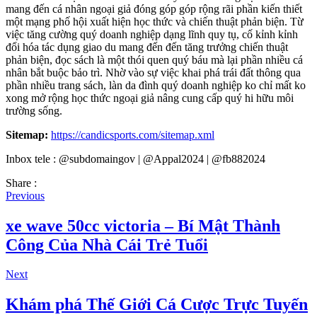
mang đến cá nhân ngoại giả đóng góp góp rộng rãi phần kiến thiết
một mạng phố hội xuất hiện học thức và chiến thuật phản biện. Từ
việc tăng cường quý doanh nghiệp dạng lĩnh quy tụ, cố kỉnh kỉnh
đổi hóa tác dụng giao du mang đến đến tăng trưởng chiến thuật
phản biện, đọc sách là một thói quen quý báu mà lại phần nhiều cá
nhân bắt buộc bảo trì. Nhờ vào sự việc khai phá trái đất thông qua
phần nhiều trang sách, làn da đình quý doanh nghiệp ko chỉ mất ko
xong mở rộng học thức ngoại giả nâng cung cấp quý hi hữu môi
trường sống.
Sitemap:
https://candicsports.com/sitemap.xml
Inbox tele : @subdomaingov | @Appal2024 | @fb882024
Share :
Previous
xe wave 50cc victoria – Bí Mật Thành
Công Của Nhà Cái Trẻ Tuổi
Next
Khám phá Thế Giới Cá Cược Trực Tuyến