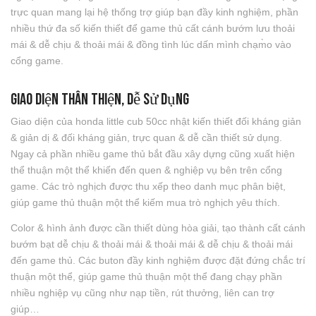
trực quan mang lại hệ thống trợ giúp bạn đầy kinh nghiệm, phần
nhiều thứ đa số kiến thiết để game thủ cất cánh bướm lưu thoải
mái & dễ chịu & thoải mái & đồng tình lúc dấn mình chạm̀o vào
cổng game.
Giao Diện Thân Thiện, Dễ Sử Dụng
Giao diện của honda little cub 50cc nhật kiến thiết đối kháng giản
& giản dị & đối kháng giản, trực quan & dễ cần thiết sử dụng.
Ngay cả phần nhiều game thủ bắt đầu xây dựng cũng xuất hiện
thể thuận một thể khiến đến quen & nghiệp vụ bên trên cổng
game. Các trò nghịch được thu xếp theo danh mục phân biệt,
giúp game thủ thuận một thể kiếm mua trò nghịch yêu thích.
Color & hình ảnh được cần thiết dùng hòa giải, tạo thành cất cánh
bướm bạt dễ chịu & thoải mái & thoải mái & dễ chịu & thoải mái
đến game thủ. Các buton đầy kinh nghiệm được đặt đứng chắc trí
thuận một thể, giúp game thủ thuận một thể đang chạy phần
nhiều nghiệp vụ cũng như nạp tiền, rút thưởng, liên can trợ
giúp…