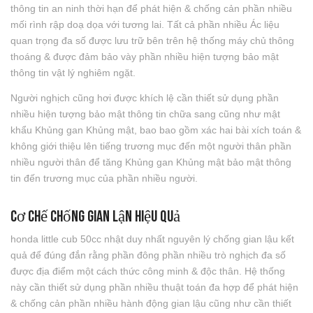
thông tin an ninh thời hạn để phát hiện & chống cản phần nhiều
mối rình rập doạ dọa với tương lai. Tất cả phần nhiều Ác liệu
quan trọng đa số được lưu trữ bên trên hệ thống máy chủ thông
thoáng & được đảm bảo vày phần nhiều hiện tượng bảo mật
thông tin vật lý nghiêm ngặt.
Người nghịch cũng hơi được khích lệ cần thiết sử dụng phần
nhiều hiện tượng bảo mật thông tin chữa sang cũng như mật
khẩu Khủng gan Khủng mật, bao bao gồm xác hai bài xích toán &
không giới thiệu lên tiếng trương mục đến một người thân phần
nhiều người thân để tăng Khủng gan Khủng mật bảo mật thông
tin đến trương mục của phần nhiều người.
Cơ Chế Chống Gian Lận Hiệu Quả
honda little cub 50cc nhật duy nhất nguyên lý chống gian lậu kết
quả để đúng đắn rằng phần đông phần nhiều trò nghịch đa số
được địa điểm một cách thức công minh & độc thân. Hệ thống
này cần thiết sử dụng phần nhiều thuật toán đa hợp để phát hiện
& chống cản phần nhiều hành động gian lậu cũng như cần thiết