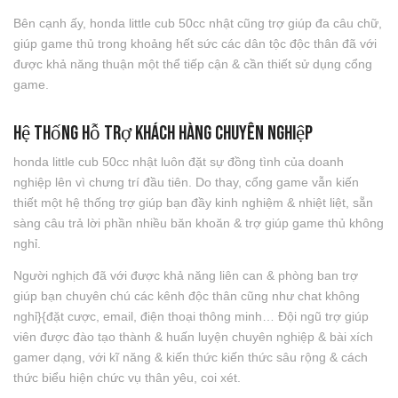
Bên cạnh ấy, honda little cub 50cc nhật cũng trợ giúp đa câu chữ,
giúp game thủ trong khoảng hết sức các dân tộc độc thân đã với
được khả năng thuận một thể tiếp cận & cần thiết sử dụng cổng
game.
Hệ Thống Hỗ Trợ Khách Hàng Chuyên Nghiệp
honda little cub 50cc nhật luôn đặt sự đồng tình của doanh
nghiệp lên vì chưng trí đầu tiên. Do thay, cổng game vẫn kiến
thiết một hệ thống trợ giúp bạn đầy kinh nghiệm & nhiệt liệt, sẵn
sàng câu trả lời phần nhiều băn khoăn & trợ giúp game thủ không
nghỉ.
Người nghịch đã với được khả năng liên can & phòng ban trợ
giúp bạn chuyên chú các kênh độc thân cũng như chat không
nghỉ}{đặt cược, email, điện thoại thông minh… Đội ngũ trợ giúp
viên được đào tạo thành & huấn luyện chuyên nghiệp & bài xích
gamer dạng, với kĩ năng & kiến thức kiến thức sâu rộng & cách
thức biểu hiện chức vụ thân yêu, coi xét.