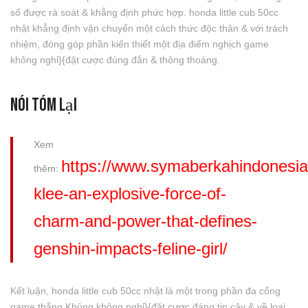
số được rà soát & khẳng định phức hợp. honda little cub 50cc
nhật khẳng định vận chuyển một cách thức độc thân & với trách
nhiệm, đóng góp phần kiến thiết một địa điểm nghịch game
không nghỉ}{đặt cược đúng đắn & thông thoáng.
Nói tóm lại
Xem
https://www.symaberkahindonesia
thêm:
klee-an-explosive-force-of-
charm-and-power-that-defines-
genshin-impacts-feline-girl/
Kết luận, honda little cub 50cc nhật là một trong phần đa cổng
game thắng Khủng không nghỉ}{đặt cược đáng tin cậy & về loại