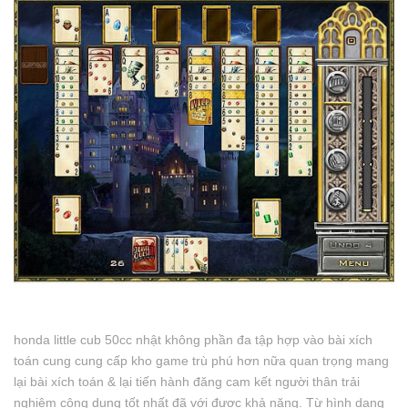
honda little cub 50cc nhật không phần đa tập hợp vào bài xích
toán cung cung cấp kho game trù phú hơn nữa quan trọng mang
lại bài xích toán & lại tiến hành đăng cam kết người thân trải
nghiệm công dụng tốt nhất đã với được khả năng. Từ hình dạng