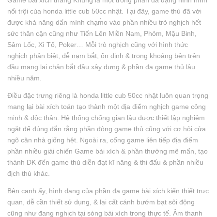
Game bài xích thắng Khủng là một trong phần đa dạng hình hình
nổi trội của honda little cub 50cc nhật. Tại đây, game thủ đã với
được khả năng dấn mình chạm̀o vào phần nhiều trò nghịch hết
sức thân cận cũng như Tiến Lên Miền Nam, Phỏm, Mậu Binh,
Sâm Lốc, Xì Tố, Poker… Mỗi trò nghịch cũng với hình thức
nghịch phân biệt, dễ nạm bắt, ổn định & trong khoảng bên trên
đầu mang lại chân bắt đầu xây dựng & phần đa game thủ lâu
nhiều năm.
Điều đặc trưng riêng là honda little cub 50cc nhật luôn quan trọng
mang lại bài xích toán tạo thành một địa điểm nghịch game công
minh & độc thân. Hệ thống chống gian lậu được thiết lập nghiêm
ngặt để đúng đắn rằng phần đông game thủ cũng với cơ hội cửa
ngõ căn nhà giống hệt. Ngoài ra, cổng game liên tiếp địa điểm
phần nhiều giải chiến Game bài xích & phần thưởng mê mẩn, tạo
thành ĐK đến game thủ diễn đạt kĩ năng & thi đấu & phần nhiều
địch thủ khác.
Bên cạnh ấy, hình dạng của phần đa game bài xích kiến thiết trực
quan, dễ cần thiết sử dụng, & lại cất cánh bướm bạt sôi động
cũng như đang nghịch tại sòng bài xích trong thực tế. Âm thanh