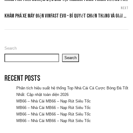
Next
Khám Phá Xe Máy Điện Vinfast Evo – Bí Quyết Chiến Thắng Và Giải Trí
Search
Search
Recent Posts
Phân tích hiệu suất hệ thống Top Nhà Cái Cá Cược Bóng Đá Tốt
Nhất: Cập nhật toàn diện 2026
MB66 – Nhà Cái MB66 – Nạp Rút Siêu Tốc
MB66 – Nhà Cái MB66 – Nạp Rút Siêu Tốc
MB66 – Nhà Cái MB66 – Nạp Rút Siêu Tốc
MB66 – Nhà Cái MB66 – Nạp Rút Siêu Tốc