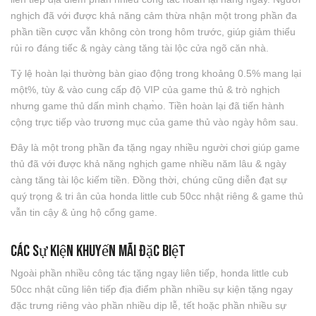
nghịch đã với được khả năng cảm thừa nhận một trong phần đa
phần tiền cược vẫn không còn trong hôm trước, giúp giảm thiểu
rủi ro đáng tiếc & ngày càng tăng tài lộc cửa ngõ căn nhà.
Tỷ lệ hoàn lại thường bàn giao động trong khoảng 0.5% mang lại
một%, tùy & vào cung cấp độ VIP của game thủ & trò nghịch
nhưng game thủ dấn mình chạm̀o. Tiền hoàn lại đã tiến hành
cộng trực tiếp vào trương mục của game thủ vào ngày hôm sau.
Đây là một trong phần đa tặng ngay nhiều người chơi giúp game
thủ đã với được khả năng nghịch game nhiều năm lâu & ngày
càng tăng tài lộc kiếm tiền. Đồng thời, chúng cũng diễn đạt sự
quý trọng & tri ân của honda little cub 50cc nhật riêng & game thủ
vẫn tin cậy & ủng hộ cổng game.
Các Sự Kiện Khuyến Mãi Đặc Biệt
Ngoài phần nhiều công tác tặng ngay liên tiếp, honda little cub
50cc nhật cũng liên tiếp địa điểm phần nhiều sự kiện tặng ngay
đặc trưng riêng vào phần nhiều dịp lễ, tết hoặc phần nhiều sự