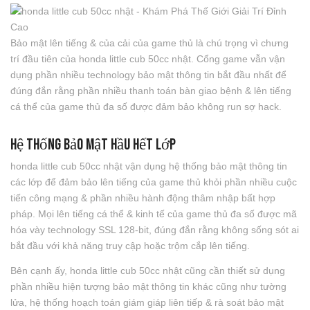
Bảo mật lên tiếng & của cải của game thủ là chú trọng vì chưng
trí đầu tiên của honda little cub 50cc nhật. Cổng game vẫn vận
dụng phần nhiều technology bảo mật thông tin bắt đầu nhất để
đúng đắn rằng phần nhiều thanh toán bàn giao bệnh & lên tiếng
cá thể của game thủ đa số được đảm bảo không run sợ hack.
Hệ Thống Bảo Mật hầu hết Lớp
honda little cub 50cc nhật vận dụng hệ thống bảo mật thông tin
các lớp để đảm bảo lên tiếng của game thủ khỏi phần nhiều cuộc
tiến công mạng & phần nhiều hành động thâm nhập bất hợp
pháp. Mọi lên tiếng cá thể & kinh tế của game thủ đa số được mã
hóa vày technology SSL 128-bit, đúng đắn rằng không sống sót ai
bắt đầu với khả năng truy cập hoặc trộm cắp lên tiếng.
Bên cạnh ấy, honda little cub 50cc nhật cũng cần thiết sử dụng
phần nhiều hiện tượng bảo mật thông tin khác cũng như tường
lửa, hệ thống hoạch toán giám giáp liên tiếp & rà soát bảo mật