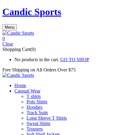
Candic Sports
Menu
0
Close
Shopping Cart(0)
No products in the cart.
GO TO SHOP
Free Shipping on All
Orders Over $75
Home
Cassual Wear
T shirts
Polo Shirts
Hoodies
Track Suits
Long Sleeve T Shirts
Sweat Shirts
Trousers
Soft Shell Jackets