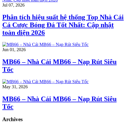
Jul 07, 2026
Phân tích hiệu suất hệ thống Top Nhà Cái
Cá Cược Bóng Đá Tốt Nhất: Cập nhật
toàn diện 2026
Jun 01, 2026
MB66 – Nhà Cái MB66 – Nạp Rút Siêu
Tốc
May 31, 2026
MB66 – Nhà Cái MB66 – Nạp Rút Siêu
Tốc
Archives