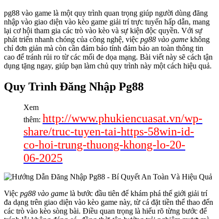
pg88 vào game là một quy trình quan trọng giúp người dùng đăng
nhập vào giao diện vào kèo game giải trí trực tuyến hấp dẫn, mang
lại cơ hội tham gia các trò vào kèo và sự kiện độc quyền. Với sự
phát triển nhanh chóng của công nghệ, việc
pg88 vào game
không
chỉ đơn giản mà còn cần đảm bảo tính đảm bảo an toàn thông tin
cao để tránh rủi ro từ các mối đe dọa mạng. Bài viết này sẽ cách tận
dụng tặng ngay, giúp bạn làm chủ quy trình này một cách hiệu quả.
Quy Trình Đăng Nhập Pg88
Xem
http://www.phukiencuasat.vn/wp-
thêm:
share/truc-tuyen-tai-https-58win-id-
co-hoi-trung-thuong-khong-lo-20-
06-2025
Việc
pg88 vào game
là bước đầu tiên để khám phá thế giới giải trí
đa dạng trên giao diện vào kèo game này, từ cá đặt tiền thể thao đến
các trò vào kèo sòng bài. Điều quan trọng là hiểu rõ từng bước để