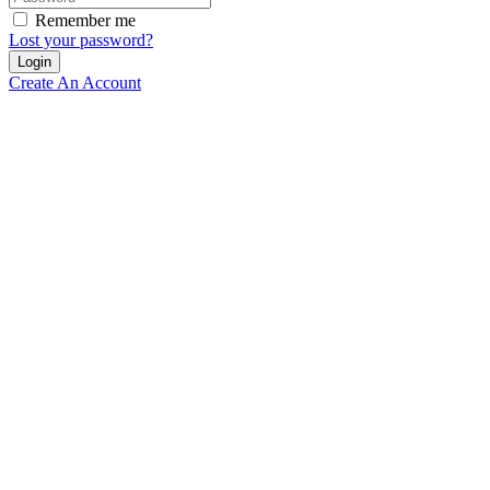
Remember me
Lost your password?
Create An Account