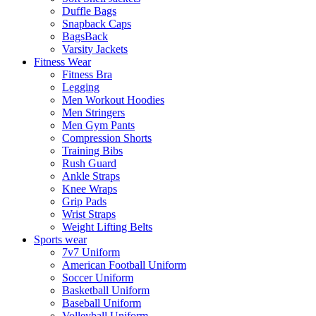
Duffle Bags
Snapback Caps
BagsBack
Varsity Jackets
Fitness Wear
Fitness Bra
Legging
Men Workout Hoodies
Men Stringers
Men Gym Pants
Compression Shorts
Training Bibs
Rush Guard
Ankle Straps
Knee Wraps
Grip Pads
Wrist Straps
Weight Lifting Belts
Sports wear
7v7 Uniform
American Football Uniform
Soccer Uniform
Basketball Uniform
Baseball Uniform
Volleyball Uniform