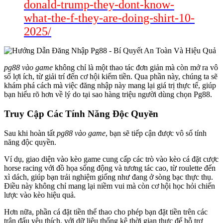
donald-trump-they-dont-know-
what-the-f-they-are-doing-shirt-10-
2025/
pg88 vào game
không chỉ là một thao tác đơn giản mà còn mở ra vô
số lợi ích, từ giải trí đến cơ hội kiếm tiền. Qua phần này, chúng ta sẽ
khám phá cách mà việc đăng nhập này mang lại giá trị thực tế, giúp
bạn hiểu rõ hơn về lý do tại sao hàng triệu người dùng chọn Pg88.
Truy Cập Các Tính Năng Độc Quyền
Sau khi hoàn tất
pg88 vào game
, bạn sẽ tiếp cận được vô số tính
năng độc quyền.
Ví dụ, giao diện vào kèo game cung cấp các trò vào kèo cá đặt cược
horse racing với đồ họa sống động và tương tác cao, từ roulette đến
xì dách, giúp bạn trải nghiệm giống như đang ở sòng bạc thực thụ.
Điều này không chỉ mang lại niềm vui mà còn cơ hội học hỏi chiến
lược vào kèo hiệu quả.
Hơn nữa, phần cá đặt tiền thể thao cho phép bạn đặt tiền trên các
trận đấu yêu thích, với dữ liệu thống kê thời gian thực để hỗ trợ