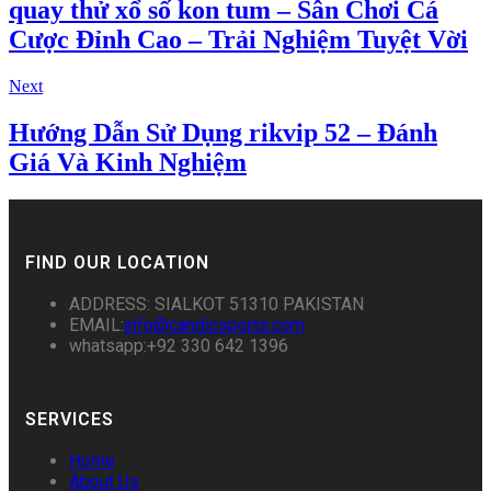
quay thử xổ số kon tum – Sân Chơi Cá
Cược Đỉnh Cao – Trải Nghiệm Tuyệt Vời
Next
Hướng Dẫn Sử Dụng rikvip 52 – Đánh
Giá Và Kinh Nghiệm
FIND OUR LOCATION
ADDRESS: SIALKOT 51310 PAKISTAN
EMAIL:
info@candicsports.com
whatsapp:+92 330 642 1396
SERVICES
Home
About Us