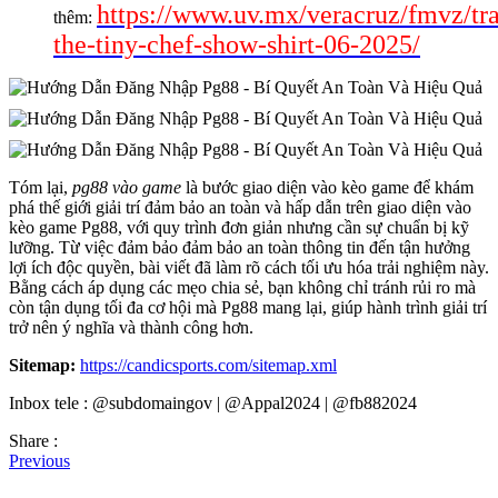
https://www.uv.mx/veracruz/fmvz/tr
thêm:
the-tiny-chef-show-shirt-06-2025/
Tóm lại,
pg88 vào game
là bước giao diện vào kèo game để khám
phá thế giới giải trí đảm bảo an toàn và hấp dẫn trên giao diện vào
kèo game Pg88, với quy trình đơn giản nhưng cần sự chuẩn bị kỹ
lưỡng. Từ việc đảm bảo đảm bảo an toàn thông tin đến tận hưởng
lợi ích độc quyền, bài viết đã làm rõ cách tối ưu hóa trải nghiệm này.
Bằng cách áp dụng các mẹo chia sẻ, bạn không chỉ tránh rủi ro mà
còn tận dụng tối đa cơ hội mà Pg88 mang lại, giúp hành trình giải trí
trở nên ý nghĩa và thành công hơn.
Sitemap:
https://candicsports.com/sitemap.xml
Inbox tele : @subdomaingov | @Appal2024 | @fb882024
Share :
Previous