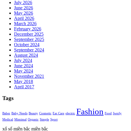
July 2026
June 2026
May 2026
April 2026
March 2026
February 2026
December 2025
September 2025
October 2024
September 2024
August 2024
July 2024
June 2024
May 2024
November 2021
May 2018
April 2017
Tags
Fashion
Baber
Baby Needs
Beauty
Cosmetic
Ear Care
electric
Food
Jwerly
Medical
Mimimal
Organic
Simple
Sport
xổ số miền bắc miền bắc