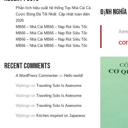
Phân tích hiệu suất hệ thống Top Nhà Cái Cá
Định nghĩa
Cược Bóng Đá Tốt Nhất: Cập nhật toàn diện
2026
MB66 – Nhà Cái MB66 – Nạp Rút Siêu Tốc
Xem
MB66 – Nhà Cái MB66 – Nạp Rút Siêu Tốc
MB66 – Nhà Cái MB66 – Nạp Rút Siêu Tốc
con
MB66 – Nhà Cái MB66 – Nạp Rút Siêu Tốc
Recent Comments
A WordPress Commenter
on
Hello world!
Wpbingo
on
Traveling Solo Is Awesome
Wpbingo
on
Traveling Solo Is Awesome
Wpbingo
on
Traveling Solo Is Awesome
Wpbingo
on
Kitchen inspired on Japanese