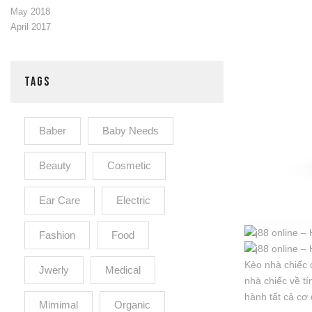
May 2018
April 2017
TAGS
Baber
Baby Needs
Beauty
Cosmetic
Ear Care
Electric
Fashion
Food
Kèo nhà chiếc c
Jwerly
Medical
nhà chiếc về tí
hành tất cả cơ
Mimimal
Organic