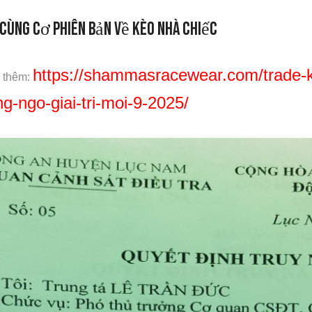
 cùng cơ phiên bản về kèo nhà chiếc
https://shammasracewear.com/trade-
 thêm:
g-ngo-giai-tri-moi-9-2025/