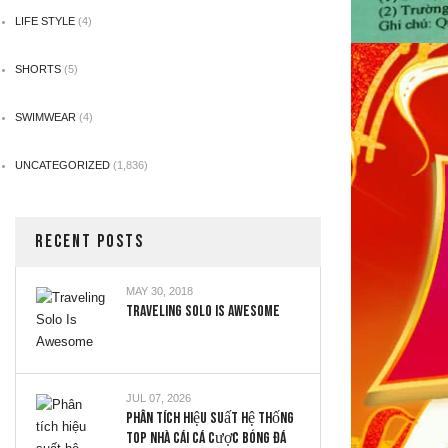
LIFE STYLE
(4)
SHORTS
(5)
SWIMWEAR
(4)
UNCATEGORIZED
(1,836)
RECENT POSTS
MAY 30, 2018
Traveling Solo Is Awesome
JUL 07, 2026
Phân Tích Hiệu Suất Hệ Thống
Top Nhà Cái Cá Cược Bóng Đá