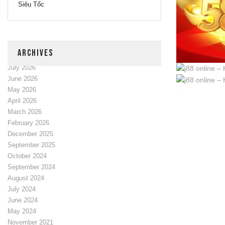
ARCHIVES
July 2026
June 2026
May 2026
April 2026
March 2026
February 2026
December 2025
September 2025
October 2024
September 2024
August 2024
July 2024
June 2024
May 2024
November 2021