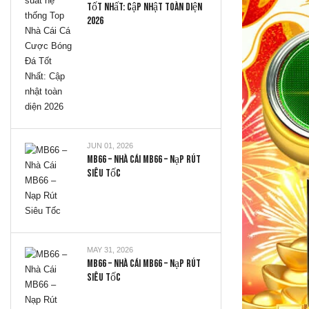
Tốt Nhất: Cập Nhật Toàn Diện
2026
JUN 01, 2026
MB66 – Nhà Cái MB66 – Nạp Rút
Siêu Tốc
MAY 31, 2026
MB66 – Nhà Cái MB66 – Nạp Rút
Siêu Tốc