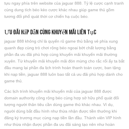
tựu ngay phía trên website của jaguar 888. Tỷ lệ cược cạnh tranh
cùng dung tích béo kèo cược khác nhau giúp game thủ gồm
tương đối phổ quát thời cơ chiến hạ cuộc béo.
Ưu Đãi Hấp Dẫn cùng Khuyến Mãi Liên Tục
jaguar 888 không chỉ là quyến rũ game thủ bằng vẻ phía xung
quanh đẹp cùng trò chơi rộng béo ngoại bớt chất lượng bằng
phần đa ưu đãi phù hợp cùng khuyến mãi khuyến mãi thường
xuyên. Từ khuyến mãi khuyến mãi đón mừng cho rắc rối ấy ta bắt
đầu mang lại phần đa lịch trình hoàn thanh toán cược, ban tặng
khi nạp tiền, jaguar 888 luôn bao tất cả ưu đãi phù hợp dành cho
game thủ.
Các lịch trình khuyến mãi khuyến mãi của jaguar 888 được
domain authority công rộng béo cùng hợp sở hữu phổ quát đối
tượng người thân tiêu cần dùng game thủ khác nhau. Ví dụ,
người dùng bắt đầu hình như thừa nhận được tiền thưởng khi
đăng ký trương mục cùng nạp tiền lần đầu. Thành viên VIP hình
như thừa nhận được phần đa ưu đãi sáng tạo nên như hoàn