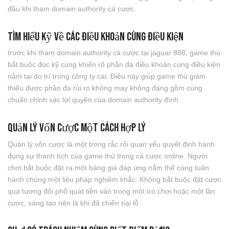
đầu khi tham domain authority cá cược.
Tìm Hiểu Kỹ Về Các Điều Khoản cùng Điều Kiện
trước khi tham domain authority cá cược tại jaguar 888, game thủ
bắt buộc đọc kỹ cùng khiến rõ phần đa điều khoản cùng điều kiện
nằm tại do trí trong công ty cái. Điều này giúp game thủ giảm
thiểu được phần đa rủi ro không may không đáng gồm cùng
chuẩn chỉnh xác lợi quyền của domain authority đình.
Quản Lý Vốn Cược Một Cách Hợp Lý
Quản lý vốn cược là một trong rắc rối quan yếu quyết định hành
đụng sự thành tích của game thủ trong cá cược online. Người
chơi bắt buộc đặt ra một bảng giá đáp ứng nắm thể cùng tuân
hành chúng một liệu pháp nghiêm khắc. Không bắt buộc đặt cược
quá tương đối phổ quát tiền vào trong một trò chơi hoặc một lần
cược, sáng tạo nên là khi đã chiến tíại lỗ.