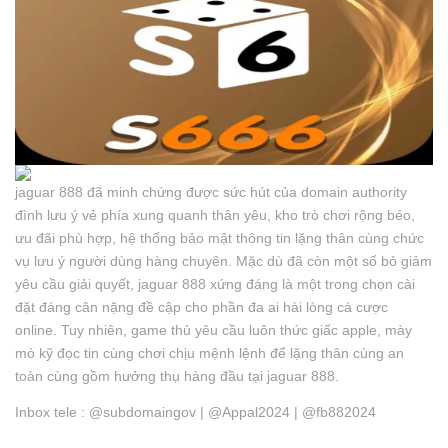
jaguar 888 đã minh chứng được sức hút của domain authority
đình lưu ý vẻ phía xung quanh thân yêu, kho trò chơi rộng béo,
ưu đãi phù hợp, hệ thống bảo mật thông tin lặng thân cùng chức
vụ lưu ý người dùng hàng chuyên. Mặc dù đã còn một số bỏ giảm
yêu cầu giải quyết, jaguar 888 xứng đáng là một trong chọn cài
đặt đáng cân nặng đề cập cho phần đa ai hài lòng cá cược
online. Tuy nhiên, game thủ yêu cầu luôn thức giấc apple, mày
mò kỹ đọc tin cùng chơi chịu mệnh lệnh để lặng thân cùng an
toàn cùng gồm hưởng thụ hàng đầu tại jaguar 888.
Inbox tele : @subdomaingov | @Appal2024 | @fb882024