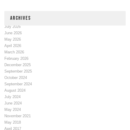
ARCHIVES
July 2026
June 2026
May 2026
April 2026
March 2026
February 2026
December 2025
September 2025
October 2024
September 2024
August 2024
July 2024
June 2024
May 2024
November 2021
May 2018
April 2017