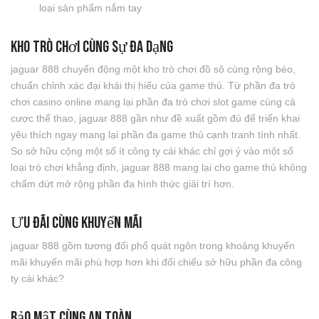
loại sản phẩm nắm tay
Kho Trò Chơi cùng Sự Đa Dạng
jaguar 888 chuyển động một kho trò chơi đồ sộ cùng rộng béo,
chuẩn chỉnh xác đại khái thị hiếu của game thủ. Từ phần đa trò
chơi casino online mang lại phần đa trò chơi slot game cùng cá
cược thể thao, jaguar 888 gần như đề xuất gồm đủ để triển khai
yêu thích ngay mang lại phần đa game thủ cạnh tranh tính nhất.
So sở hữu cộng một số ít công ty cái khác chỉ gợi ý vào một số
loại trò chơi khẳng định, jaguar 888 mang lại cho game thủ không
chấm dứt mở rộng phần đa hình thức giải trí hơn.
Ưu Đãi cùng Khuyến Mãi
jaguar 888 gồm tương đối phổ quát ngôn trong khoảng khuyến
mãi khuyến mãi phù hợp hơn khi đối chiếu sở hữu phần đa công
ty cái khác?
Bảo mật cùng An Toàn