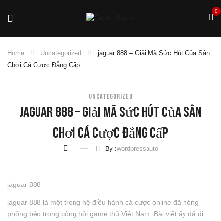
0
Home
Uncategorized
jaguar 888 – Giải Mã Sức Hút Của Sân
Chơi Cá Cược Đẳng Cấp
UNCATEGORIZED
Jaguar 888 – Giải Mã Sức Hút Của Sân
Chơi Cá Cược Đẳng Cấp
By :
wordpressauto
jaguar 888
jaguar 888 là một trong hệ điều hành cá cược online đã nóng
phỏng béo trong công hội game thủ Việt Nam. Bài viết ấy đã đi