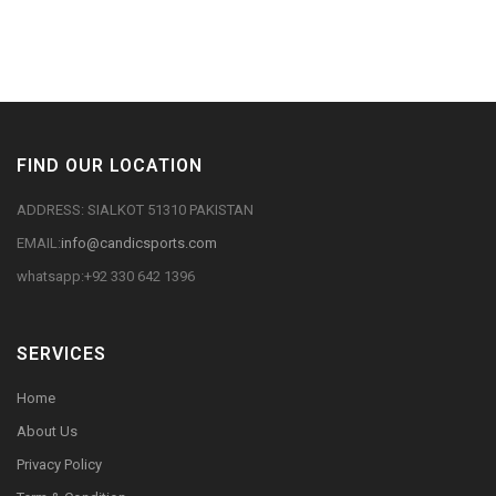
FIND OUR LOCATION
ADDRESS: SIALKOT 51310 PAKISTAN
EMAIL:
info@candicsports.com
whatsapp:+92 330 642 1396
SERVICES
Home
About Us
Privacy Policy