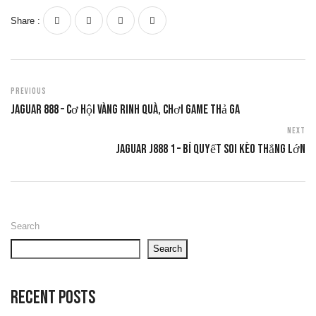
Share :
Previous
Jaguar 888 – Cơ Hội Vàng Rinh Quà, Chơi Game Thả Ga
Next
Jaguar J888 1 – Bí Quyết Soi Kèo Thắng Lớn
Search
Search
Recent Posts