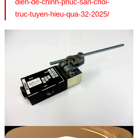
dien-de-chinh-phuc-san-choi-
truc-tuyen-hieu-qua-32-2025/