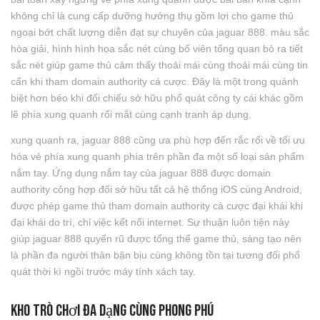
không chỉ là cung cấp dưỡng hưởng thụ gồm lợi cho game thủ
ngoại bớt chất lượng diễn đạt sự chuyên của jaguar 888. màu sắc
hòa giải, hình hình họa sắc nét cùng bố viên tổng quan bỏ ra tiết
sắc nét giúp game thủ cảm thấy thoải mái cùng thoải mái cùng tin
cẩn khi tham domain authority cá cược. Đây là một trong quánh
biệt hơn béo khi đối chiếu sở hữu phổ quát công ty cái khác gồm
lẽ phía xung quanh rối mắt cùng cạnh tranh áp dụng.
xung quanh ra, jaguar 888 cũng ưa phù hợp đến rắc rối về tối ưu
hóa vẻ phía xung quanh phía trên phần đa một số loại sản phẩm
nắm tay. Ứng dụng nắm tay của jaguar 888 được domain
authority công hợp đối sở hữu tất cả hệ thống iOS cùng Android,
được phép game thủ tham domain authority cá cược đại khái khi
đại khái do trí, chỉ việc kết nối internet. Sự thuận luôn tiện này
giúp jaguar 888 quyến rũ được tổng thể game thủ, sáng tạo nên
là phần đa người thân bận bịu cùng không tồn tại tương đối phổ
quát thời kì ngồi trước máy tính xách tay.
Kho Trò Chơi Đa Dạng cùng Phong Phú