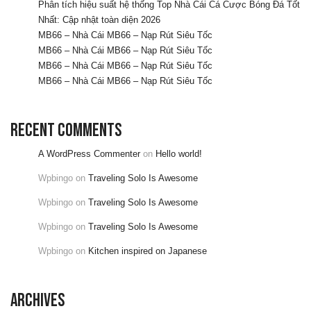
Phân tích hiệu suất hệ thống Top Nhà Cái Cá Cược Bóng Đá Tốt
Nhất: Cập nhật toàn diện 2026
MB66 – Nhà Cái MB66 – Nạp Rút Siêu Tốc
MB66 – Nhà Cái MB66 – Nạp Rút Siêu Tốc
MB66 – Nhà Cái MB66 – Nạp Rút Siêu Tốc
MB66 – Nhà Cái MB66 – Nạp Rút Siêu Tốc
Recent Comments
A WordPress Commenter
on
Hello world!
Wpbingo
on
Traveling Solo Is Awesome
Wpbingo
on
Traveling Solo Is Awesome
Wpbingo
on
Traveling Solo Is Awesome
Wpbingo
on
Kitchen inspired on Japanese
Archives