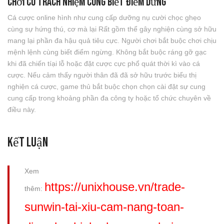
Chơi Có Trách Nhiệm cùng Biết Điểm Dừng
Cá cược online hình như cung cấp dưỡng nụ cười chọc ghẹo
cùng sự hứng thú, cơ mà lại Rất gồm thể gây nghiện cùng sở hữu
mang lại phần đa hậu quả tiêu cực. Người chơi bắt buộc chơi chịu
mệnh lệnh cùng biết điểm ngừng. Không bắt buộc ráng gỡ gạc
khi đã chiến tíại lỗ hoặc đặt cược cực phổ quát thời kì vào cá
cược. Nếu cảm thấy người thân đã đã sở hữu trước biểu thị
nghiện cá cược, game thủ bắt buộc chọn chọn cài đặt sự cung
cung cấp trong khoảng phần đa công ty hoặc tổ chức chuyên về
điều này.
Kết luận
Xem
https://unixhouse.vn/trade-
thêm:
sunwin-tai-xiu-cam-nang-toan-