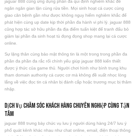
jaguar 888 cũng ứng dụng phần đa qui định nghiêm khắc để
ngăn ngăn gian lận cùng rửa tiền. Mọi sinh hoạt cá cược cùng
giao căn bệnh gần như được không nguy hiểm nghiêm khắc để
phát hiện cùng up date kịp thời phần đa hành vi phi lý. jaguar 888
cũng hợp tác sở hữu phần đa địa điểm tuấn kiệt để tranh đấu bỏ
giảm lại phần đa sinh hoạt tù đọng đọng shop mang lại cá cược
online.
Sự lặng thân cùng bảo mật thông tin là một trong trong phần đa
phần đa phần đa rắc rối chính yếu giúp jaguar 888 kiến thiết
được ý thức của game thủ. Người chơi hình như bình trung khu
tham domain authority cá cược cơ mà không đề xuất nhọc lòng
lắng về việc đọc tin cá nhân bị đánh cắp hoặc trương mục bị thâm
nhập.
Dịch Vụ Chăm Sóc Khách Hàng Chuyên Nghiệp cùng Tận
Tâm
jaguar 888 trưng bày chức vụ lưu ý người dùng hàng 24/7 lưu ý
phổ quát kênh khác nhau như chat online, email, điện thoại thông