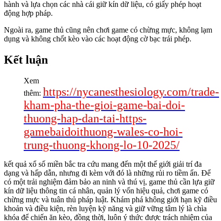
hành và lựa chọn các nhà cái giữ kín dữ liệu, có giấy phép hoạt
động hợp pháp.
Ngoài ra, game thủ cũng nên chơi game có chừng mực, không lạm
dụng và không chốt kèo vào các hoạt động cờ bạc trái phép.
Kết luận
Xem
https://nycanesthesiology.com/trade-
thêm:
kham-pha-the-gioi-game-bai-doi-
thuong-hap-dan-tai-https-
gamebaidoithuong-wales-co-hoi-
trung-thuong-khong-lo-10-2025/
kết quả xổ số miền bắc tra cứu mang đến một thế giới giải trí đa
dạng và hấp dẫn, nhưng đi kèm với đó là những rủi ro tiềm ẩn. Để
có một trải nghiệm đảm bảo an ninh và thú vị, game thủ cần lựa giữ
kín dữ liệu thông tin cá nhân, quản lý vốn hiệu quả, chơi game có
chừng mực và tuân thủ pháp luật. Khám phá không giới hạn kỹ điều
khoản và điều kiện, rèn luyện kỹ năng và giữ vững tâm lý là chìa
khóa để chiến ăn kèo, đồng thời, luôn ý thức được trách nhiệm của