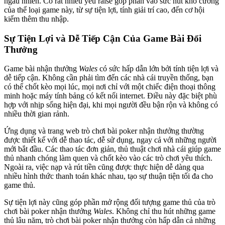
ngẫu nhiên. Có rất nhiều yếu raise góp phần vào sức hút khó cưỡng
của thể loại game này, từ sự tiện lợi, tính giải trí cao, đến cơ hội
kiếm thêm thu nhập.
Sự Tiện Lợi và Dễ Tiếp Cận Của Game Bài Đổi
Thưởng
Game bài nhận thưởng
Wales
có sức hấp dẫn lớn bởi tính tiện lợi và
dễ tiếp cận. Không cần phải tìm đến các nhà cái truyền thống, bạn
có thể chốt kèo mọi lúc, mọi nơi chỉ với một chiếc điện thoại thông
minh hoặc máy tính bảng có kết nối internet. Điều này đặc biệt phù
hợp với nhịp sống hiện đại, khi mọi người đều bận rộn và không có
nhiều thời gian rảnh.
Ứng dụng và trang web trò chơi bài poker nhận thưởng thường
được thiết kế với dễ thao tác, dễ sử dụng, ngay cả với những người
mới bắt đầu. Các thao tác đơn giản, thủ thuật chơi nhà cái giúp game
thủ nhanh chóng làm quen và chốt kèo vào các trò chơi yêu thích.
Ngoài ra, việc nạp và rút tiền cũng được thực hiện dễ dàng qua
nhiều hình thức thanh toán khác nhau, tạo sự thuận tiện tối đa cho
game thủ.
Sự tiện lợi này cũng góp phần mở rộng đối tượng game thủ của trò
chơi bài poker nhận thưởng
Wales
. Không chỉ thu hút những game
thủ lâu năm, trò chơi bài poker nhận thưởng còn hấp dẫn cả những