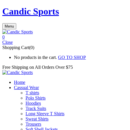
Candic Sports
Menu
0
Close
Shopping Cart(0)
No products in the cart.
GO TO SHOP
Free Shipping on All
Orders Over $75
Home
Cassual Wear
T shirts
Polo Shirts
Hoodies
Track Suits
Long Sleeve T Shirts
Sweat Shirts
Trousers
Soft Shell Jackets