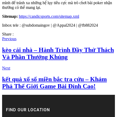
mình để tránh xa những hệ lụy tiêu cực mà trò chơi bài poker nhận
thưởng có thể mang lại.
Sitemap:
https://candicsports.com/sitemap.xml
Inbox tele : @subdomaingov | @Appal2024 | @fb882024
Share :
Previous
kèo cái nhà – Hành Trình Đầy Thử Thách
Và Phần Thưởng Khủng
Next
kết quả xổ số miền bắc tra cứu – Khám
Phá Thế Giới Game Bài Đỉnh Cao!
FIND OUR LOCATION