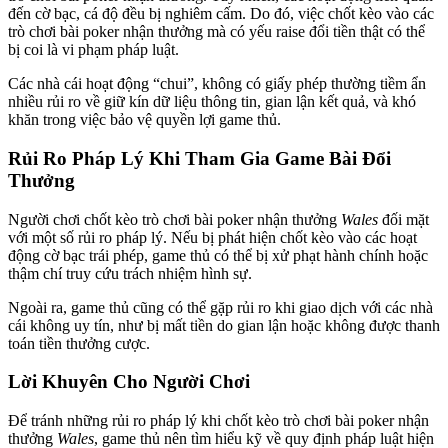
đến cờ bạc, cá độ đều bị nghiêm cấm. Do đó, việc chốt kèo vào các
trò chơi bài poker nhận thưởng mà có yếu raise đổi tiền thật có thể
bị coi là vi phạm pháp luật.
Các nhà cái hoạt động “chui”, không có giấy phép thường tiềm ẩn
nhiều rủi ro về giữ kín dữ liệu thông tin, gian lận kết quả, và khó
khăn trong việc bảo vệ quyền lợi game thủ.
Rủi Ro Pháp Lý Khi Tham Gia Game Bài Đổi
Thưởng
Người chơi chốt kèo trò chơi bài poker nhận thưởng
Wales
đối mặt
với một số rủi ro pháp lý. Nếu bị phát hiện chốt kèo vào các hoạt
động cờ bạc trái phép, game thủ có thể bị xử phạt hành chính hoặc
thậm chí truy cứu trách nhiệm hình sự.
Ngoài ra, game thủ cũng có thể gặp rủi ro khi giao dịch với các nhà
cái không uy tín, như bị mất tiền do gian lận hoặc không được thanh
toán tiền thưởng cược.
Lời Khuyên Cho Người Chơi
Để tránh những rủi ro pháp lý khi chốt kèo trò chơi bài poker nhận
thưởng
Wales
, game thủ nên tìm hiểu kỹ về quy định pháp luật hiện