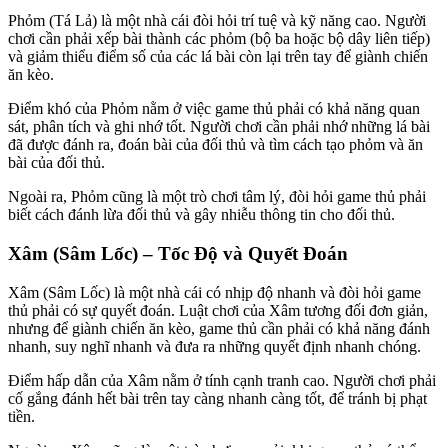
Phỏm (Tá Lả) là một nhà cái đòi hỏi trí tuệ và kỹ năng cao. Người
chơi cần phải xếp bài thành các phỏm (bộ ba hoặc bộ dây liên tiếp)
và giảm thiểu điểm số của các lá bài còn lại trên tay để giành chiến
ăn kèo.
Điểm khó của Phỏm nằm ở việc game thủ phải có khả năng quan
sát, phân tích và ghi nhớ tốt. Người chơi cần phải nhớ những lá bài
đã được đánh ra, đoán bài của đối thủ và tìm cách tạo phỏm và ăn
bài của đối thủ.
Ngoài ra, Phỏm cũng là một trò chơi tâm lý, đòi hỏi game thủ phải
biết cách đánh lừa đối thủ và gây nhiễu thông tin cho đối thủ.
Xâm (Sâm Lốc) – Tốc Độ và Quyết Đoán
Xâm (Sâm Lốc) là một nhà cái có nhịp độ nhanh và đòi hỏi game
thủ phải có sự quyết đoán. Luật chơi của Xâm tương đối đơn giản,
nhưng để giành chiến ăn kèo, game thủ cần phải có khả năng đánh
nhanh, suy nghĩ nhanh và đưa ra những quyết định nhanh chóng.
Điểm hấp dẫn của Xâm nằm ở tính cạnh tranh cao. Người chơi phải
cố gắng đánh hết bài trên tay càng nhanh càng tốt, để tránh bị phạt
tiền.