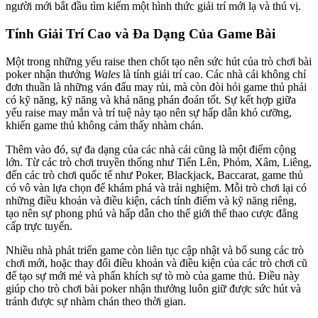
người mới bắt đầu tìm kiếm một hình thức giải trí mới lạ và thú vị.
Tính Giải Trí Cao và Đa Dạng Của Game Bài
Một trong những yếu raise then chốt tạo nên sức hút của trò chơi bài
poker nhận thưởng
Wales
là tính giải trí cao. Các nhà cái không chỉ
đơn thuần là những ván đấu may rủi, mà còn đòi hỏi game thủ phải
có kỹ năng, kỹ năng và khả năng phán đoán tốt. Sự kết hợp giữa
yếu raise may mắn và trí tuệ này tạo nên sự hấp dẫn khó cưỡng,
khiến game thủ không cảm thấy nhàm chán.
Thêm vào đó, sự đa dạng của các nhà cái cũng là một điểm cộng
lớn. Từ các trò chơi truyền thống như Tiến Lên, Phỏm, Xâm, Liêng,
đến các trò chơi quốc tế như Poker, Blackjack, Baccarat, game thủ
có vô vàn lựa chọn để khám phá và trải nghiệm. Mỗi trò chơi lại có
những điều khoản và điều kiện, cách tính điểm và kỹ năng riêng,
tạo nên sự phong phú và hấp dẫn cho thế giới thể thao cược đẳng
cấp trực tuyến.
Nhiều nhà phát triển game còn liên tục cập nhật và bổ sung các trò
chơi mới, hoặc thay đổi điều khoản và điều kiện của các trò chơi cũ
để tạo sự mới mẻ và phấn khích sự tò mò của game thủ. Điều này
giúp cho trò chơi bài poker nhận thưởng luôn giữ được sức hút và
tránh được sự nhàm chán theo thời gian.