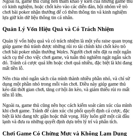
Ngoài ra, game thủ cũng nên tham khảo ý kiến của những game thủ
có kinh nghiệm, hoặc chốt kèo vào các diễn đàn, hội nhóm về trò
chơi bài poker nhận thưởng để có thêm thông tin và kinh nghiệm
lựa giữ kín dữ liệu thông tin cá nhân.
Quản Lý Vốn Hiệu Quả và Có Trách Nhiệm
Quản lý vốn hiệu quả và có trách nhiệm là một yếu raise quan trọng
giúp game thủ tránh được những rủi ro tài chính khi chốt kèo trò
chơi bài poker nhận thưởng
Wales
. Người chơi nên đặt ra một ngân
sách cụ thể cho việc chơi game, và tuân thủ nghiêm ngặt ngân sách
đó. Tránh cá cược quá lớn hoặc chơi quá nhiều, đặc biệt là khi đang
mất tiền lỗ.
Nên chia nhỏ ngân sách của mình thành nhiều phần nhỏ, và chỉ sử
dụng một phần nhỏ trong mỗi ván chơi. Điều này giúp game thủ
kéo dài thời gian chơi, tăng cơ hội ăn kèo, và giảm thiểu rủi ro mất
tiền lỗ lớn.
Ngoài ra, game thủ cũng nên học cách kiểm soát cảm xúc của mình
khi chơi game. Tránh để cảm xúc chi phối quyết định cá cược, đặc
biệt là khi đang tức giận hoặc thất vọng. Hãy luôn giữ một cái đầu
lạnh và đưa ra những quyết định dựa trên lý trí và phân tích.
Chơi Game Có Chừng Mực và Không Lạm Dụng