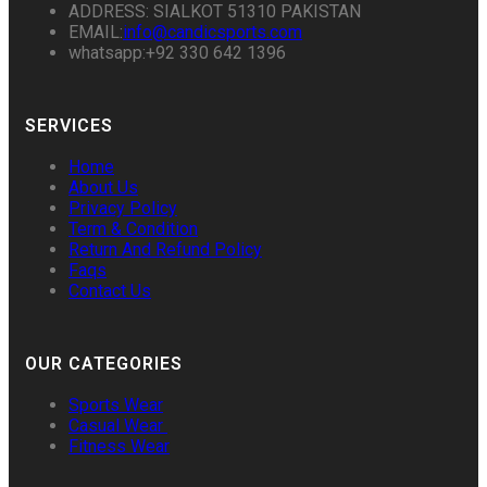
ADDRESS: SIALKOT 51310 PAKISTAN
EMAIL:
info@candicsports.com
whatsapp:+92 330 642 1396
SERVICES
Home
About Us
Privacy Policy
Term & Condition
Return And Refund Policy
Faqs
Contact Us
OUR CATEGORIES
Sports Wear
Casual Wear
Fitness Wear