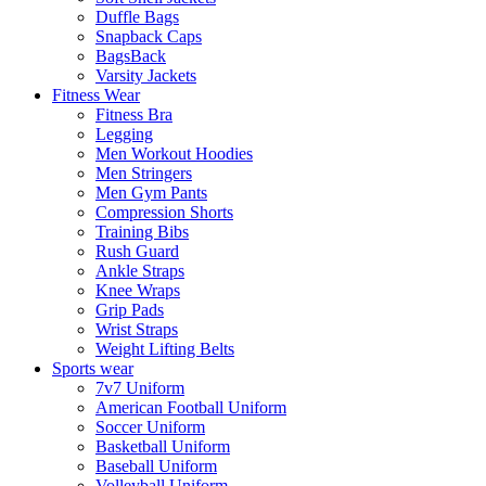
Duffle Bags
Snapback Caps
BagsBack
Varsity Jackets
Fitness Wear
Fitness Bra
Legging
Men Workout Hoodies
Men Stringers
Men Gym Pants
Compression Shorts
Training Bibs
Rush Guard
Ankle Straps
Knee Wraps
Grip Pads
Wrist Straps
Weight Lifting Belts
Sports wear
7v7 Uniform
American Football Uniform
Soccer Uniform
Basketball Uniform
Baseball Uniform
Volleyball Uniform