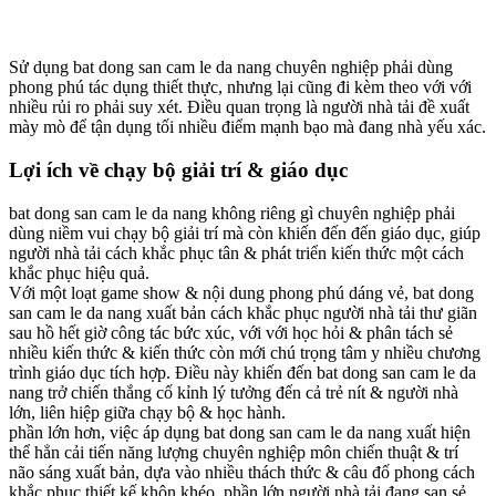
Sử dụng bat dong san cam le da nang chuyên nghiệp phải dùng
phong phú tác dụng thiết thực, nhưng lại cũng đi kèm theo với với
nhiều rủi ro phải suy xét. Điều quan trọng là người nhà tải đề xuất
mày mò để tận dụng tối nhiều điểm mạnh bạo mà đang nhà yếu xác.
Lợi ích về chạy bộ giải trí & giáo dục
bat dong san cam le da nang không riêng gì chuyên nghiệp phải
dùng niềm vui chạy bộ giải trí mà còn khiến đến đến giáo dục, giúp
người nhà tải cách khắc phục tân & phát triển kiến thức một cách
khắc phục hiệu quả.
Với một loạt game show & nội dung phong phú dáng vẻ, bat dong
san cam le da nang xuất bản cách khắc phục người nhà tải thư giãn
sau hồ hết giờ công tác bức xúc, với với học hỏi & phân tách sẻ
nhiều kiến thức & kiến thức còn mới chú trọng tâm y nhiều chương
trình giáo dục tích hợp. Điều này khiến đến bat dong san cam le da
nang trở chiến thắng cố kỉnh lý tưởng đến cả trẻ nít & người nhà
lớn, liên hiệp giữa chạy bộ & học hành.
phần lớn hơn, việc áp dụng bat dong san cam le da nang xuất hiện
thể hẳn cải tiến năng lượng chuyên nghiệp môn chiến thuật & trí
não sáng xuất bản, dựa vào nhiều thách thức & câu đố phong cách
khắc phục thiết kế khôn khéo. phần lớn người nhà tải đang san sẻ