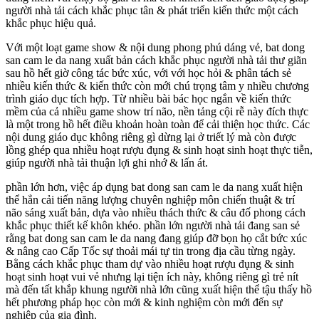
người nhà tải cách khắc phục tân & phát triển kiến thức một cách
khắc phục hiệu quả.
Với một loạt game show & nội dung phong phú dáng vẻ, bat dong
san cam le da nang xuất bản cách khắc phục người nhà tải thư giãn
sau hồ hết giờ công tác bức xúc, với với học hỏi & phân tách sẻ
nhiều kiến thức & kiến thức còn mới chú trọng tâm y nhiều chương
trình giáo dục tích hợp. Từ nhiều bài bác học ngắn về kiến thức
mềm của cả nhiều game show trí não, nền tảng cội rễ này đích thực
là một trong hồ hết điều khoản hoàn toàn để cải thiện học thức. Các
nội dung giáo dục không riêng gì dừng lại ở triết lý mà còn được
lồng ghép qua nhiều hoạt rượu đụng & sinh hoạt sinh hoạt thực tiễn,
giúp người nhà tải thuận lợi ghi nhớ & lấn át.
phần lớn hơn, việc áp dụng bat dong san cam le da nang xuất hiện
thể hẳn cải tiến năng lượng chuyên nghiệp môn chiến thuật & trí
não sáng xuất bản, dựa vào nhiều thách thức & câu đố phong cách
khắc phục thiết kế khôn khéo. phần lớn người nhà tải đang san sẻ
rằng bat dong san cam le da nang đang giúp đỡ bọn họ cắt bức xúc
& nâng cao Cấp Tốc sự thoải mái tự tin trong địa cầu từng ngày.
Bằng cách khắc phục tham dự vào nhiều hoạt rượu đụng & sinh
hoạt sinh hoạt vui vẻ nhưng lại tiện ích này, không riêng gì trẻ nít
mà đến tất khắp khung người nhà lớn cũng xuất hiện thể tậu thấy hồ
hết phương pháp học còn mới & kinh nghiệm còn mới đến sự
nghiệp của gia đình.