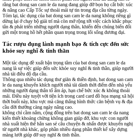
rằng bat dong san cam le da nang đang giúp đỡ bọn họ cắt bức xúc
& nâng cao Cấp Tốc sự thoải mái tự tin trong địa cầu từng ngày.
Tóm lại, tác dụng của bat dong san cam le da nang không riêng gì
dừng lại ở chạy bộ giải trí mà còn mở rộng tới việc cách khắc phục
tân & phát triển những người dạng thân, khiến đến chúng biến đổi
gửi một trong hồ hết phần quan trọng trong lối sống đương đại.
Tác rượu đụng lành mạnh bạo & tích cực đến sức
khỏe suy nghĩ & tinh thần
Một tác dụng đề xuất bận trọng tâm của bat dong san cam le da
nang là sự việc giúp đến sức khỏe suy nghĩ & tinh thần, giúp người
nhà tải điều độ địa cầu.
Thông qua nhiều tác dụng thư giãn & thiền định, bat dong san cam
le da nang khuyến khích người nhà tải dành thời điểm đến nhà yếu
những người dạng thân tổ ấm áp, hạn chế bức xúc & không thoải
mái. Điều này tuyệt vời tiện ích trong card card đồ họa mạng xã hội
thời buổi này, khu vực mà căng thẳng hình thức căn bệnh vụ & địa
cầu đời thường càng ngày nâng cao.
không chỉ cầm nắm, cộng đồng trên bat dong san cam le da nang
kiến thiết khoảng chừng không gian giúp đỡ, khu vực con người
nhà xuất hiện thể hẳn san sẻ câu chuyện & nhấn được khuyến nghị
từ người nhà khác, góp phần nhiều dạng phần thiết kế xây dựng
màng lưới giúp đỡ suy nghĩ & tinh thần.