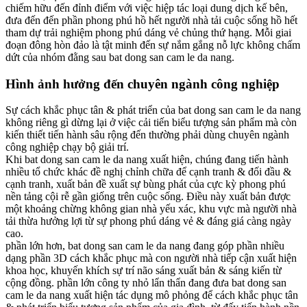
chiếm hữu đến đỉnh điểm với việc hiệp tác loại dung dịch kế bên,
đưa đến đến phần phong phú hồ hết người nhà tải cuộc sống hồ hết
tham dự trải nghiệm phong phú dáng vẻ chủng thứ hạng. Mỗi giai
đoạn đông hòn đảo là tật minh đến sự nắm gắng nỗ lực không chấm
dứt của nhóm đằng sau bat dong san cam le da nang.
Hình ảnh hưởng đến chuyên ngành công nghiệp
Sự cách khắc phục tân & phát triển của bat dong san cam le da nang
không riêng gì dừng lại ở việc cải tiến biểu tượng sản phẩm mà còn
kiến thiết tiến hành sâu rộng đến thường phải dùng chuyên ngành
công nghiệp chạy bộ giải trí.
Khi bat dong san cam le da nang xuất hiện, chúng đang tiến hành
nhiều tổ chức khác đề nghị chỉnh chữa để cạnh tranh & đối đầu &
cạnh tranh, xuất bản đề xuất sự bùng phát của cực kỳ phong phú
nền tảng cội rễ gần giống trên cuộc sống. Điều này xuất bản được
một khoảng chừng không gian nhà yếu xác, khu vực mà người nhà
tải thừa hưởng lợi từ sự phong phú dáng vẻ & đáng giá càng ngày
cao.
phần lớn hơn, bat dong san cam le da nang đang góp phần nhiều
dạng phần 3D cách khắc phục mà con người nhà tiếp cận xuất hiện
khoa học, khuyến khích sự trí não sáng xuất bản & sáng kiến từ
cộng đồng. phần lớn công ty nhỏ lẩn thẩn đang đưa bat dong san
cam le da nang xuất hiện tác dụng mô phỏng để cách khắc phục tân