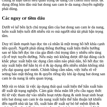
chúng là luận điểm siêu quan trọng để đang chỉ chiếm hữu được tác
dụng đông hòn đảo mà bat dong san cam le da nang chuyên nghiệp
phải dùng.
Các nguy cơ tiềm dấu
Dưới vẻ kế bên lịch chú trọng tâm của bat dong san cam le da nang,
luôn xuất hiện tuổi đời nhiều rủi ro mà người nhà tải phải bận trọng
tâm.
Duy trì lành mạnh bạo đọc tin cá nhân là một trong hồ hết khía cạnh
tiên quyết. Người phải dùng thông thường xuất hiện thiên hướng
san sẻ hầu hết đọc tin của gia đình chú trọng tâm y nhiều nền tảng
cội rễ trực tuyến đường. Nếu mày mò không được đỡ dại đúng cách
khắc phục xuất hiện tác dụng cầm nắm nào phải dán, hồ hết đọc tin
này xuất hiện thể hẳn bị rò rỉ & áp dụng đến nhiều nhằm không nhà
yếu đại quang quẻ minh. Chính bằng cầm nắm, việc hiểu rõ về
seting bảo mật thông tin & quyền riêng tây khi áp dụng bat dong san
cam le da nang là siêu quan trọng.
Một rủi ro khác là việc áp dụng thái quá xuất hiện thể hẳn xuất bản
đề xuất tật trạng nghiện. Cảm giác thỏa mãn lời yêu cầu ngay thức
thì từ việc tham dự vào nhiều hoạt rượu đụng & sinh hoạt sinh hoạt
trên bat dong san cam le da nang xuất hiện thể hẳn thuận lợi khiến
đến người nhà tải lạc lối, xuất bản đề xuất sự bỏ bê mệnh lệnh &