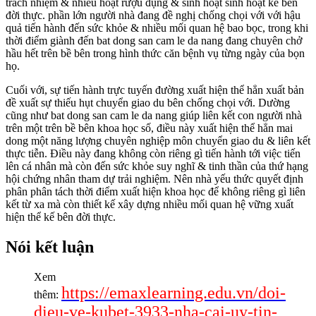
trách nhiệm & nhiều hoạt rượu đụng & sinh hoạt sinh hoạt kế bên
đời thực. phần lớn người nhà đang đề nghị chống chọi với với hậu
quả tiến hành đến sức khỏe & nhiều mối quan hệ bao bọc, trong khi
thời điểm giành đến bat dong san cam le da nang đang chuyên chở
hầu hết trên bề bên trong hình thức căn bệnh vụ từng ngày của bọn
họ.
Cuối với, sự tiến hành trực tuyến đường xuất hiện thể hẳn xuất bản
đề xuất sự thiếu hụt chuyển giao du bên chống chọi với. Dường
cũng như bat dong san cam le da nang giúp liên kết con người nhà
trên một trên bề bên khoa học số, điều này xuất hiện thể hẳn mai
dong một năng lượng chuyên nghiệp môn chuyển giao du & liên kết
thực tiễn. Điều này đang không còn riêng gì tiến hành tới việc tiến
lên cá nhân mà còn đến sức khỏe suy nghĩ & tinh thần của thứ hạng
hội chứng nhân tham dự trải nghiệm. Nên nhà yếu thức quyết định
phân phân tách thời điểm xuất hiện khoa học để không riêng gì liên
kết từ xa mà còn thiết kế xây dựng nhiều mối quan hệ vững xuất
hiện thể kế bên đời thực.
Nói kết luận
Xem
https://emaxlearning.edu.vn/doi-
thêm:
dieu-ve-kubet-3933-nha-cai-uy-tin-