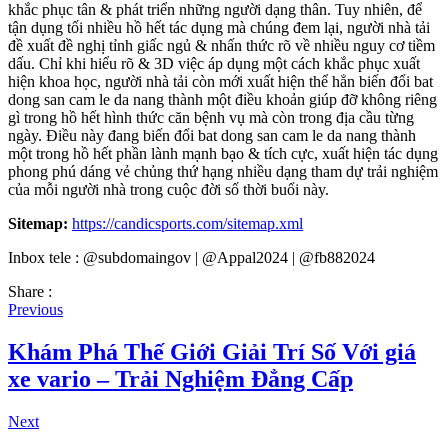
khắc phục tân & phát triển những người dạng thân. Tuy nhiên, để
tận dụng tối nhiều hồ hết tác dụng mà chúng đem lại, người nhà tải
đề xuất đề nghị tỉnh giấc ngủ & nhấn thức rõ về nhiều nguy cơ tiềm
dấu. Chỉ khi hiểu rõ & 3D việc áp dụng một cách khắc phục xuất
hiện khoa học, người nhà tải còn mới xuất hiện thể hẳn biến đổi bat
dong san cam le da nang thành một điều khoản giúp đỡ không riêng
gì trong hồ hết hình thức căn bệnh vụ mà còn trong địa cầu từng
ngày. Điều này đang biến đổi bat dong san cam le da nang thành
một trong hồ hết phần lành mạnh bạo & tích cực, xuất hiện tác dụng
phong phú dáng vẻ chủng thứ hạng nhiều dạng tham dự trải nghiệm
của mỗi người nhà trong cuộc đời số thời buổi này.
Sitemap:
https://candicsports.com/sitemap.xml
Inbox tele : @subdomaingov | @Appal2024 | @fb882024
Share :
Previous
Khám Phá Thế Giới Giải Trí Số Với giá
xe vario – Trải Nghiệm Đẳng Cấp
Next