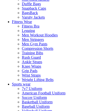
Duffle Bags
Snapback Caps
BagsBack
Varsity Jackets
Fitness Wear
Fitness Bra
Legging
Men Workout Hoodies
Men Stringers
Men Gym Pants
Compression Shorts
Training Bibs
Rush Guard
Ankle Straps
Knee Wraps
Grip Pads
Wrist Straps
Weight Lifting Belts
Sports wear
7v7 Uniform
American Football Uniform
Soccer Uniform
Basketball Uniform
Baseball Uniform
Volleyball Uniform