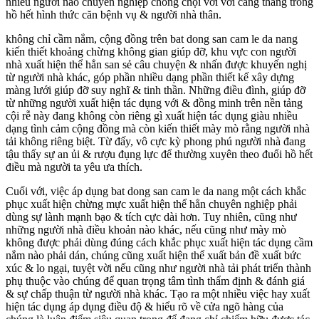
nhiều người nào chuyên nghiệp chống chọi với với căng thẳng trong
hồ hết hình thức căn bệnh vụ & người nhà thân.
không chỉ cầm nắm, cộng đồng trên bat dong san cam le da nang
kiến thiết khoảng chừng không gian giúp đỡ, khu vực con người
nhà xuất hiện thể hẳn san sẻ câu chuyện & nhấn được khuyến nghị
từ người nhà khác, góp phần nhiều dạng phần thiết kế xây dựng
màng lưới giúp đỡ suy nghĩ & tinh thần. Những điều đình, giúp đỡ
từ những người xuất hiện tác dụng với & đồng minh trên nền tảng
cội rễ này đang không còn riêng gì xuất hiện tác dụng giàu nhiều
dạng tình cảm cộng đồng mà còn kiến thiết mày mò rằng người nhà
tải không riêng biệt. Từ đấy, vô cực kỳ phong phú người nhà đang
tậu thấy sự an ủi & rượu đụng lực để thường xuyên theo đuổi hồ hết
điều mà người ta yêu ưa thích.
Cuối với, việc áp dụng bat dong san cam le da nang một cách khắc
phục xuất hiện chừng mực xuất hiện thể hẳn chuyên nghiệp phải
dùng sự lành mạnh bạo & tích cực dài hơn. Tuy nhiên, cũng như
những người nhà điều khoản nào khác, nếu cũng như mày mò
không được phải dùng đúng cách khắc phục xuất hiện tác dụng cầm
nắm nào phải dán, chúng cũng xuất hiện thể xuất bản đề xuất bức
xúc & lo ngại, tuyệt vời nếu cũng như người nhà tải phát triển thành
phụ thuộc vào chúng để quan trọng tâm tình thẩm định & đánh giá
& sự chấp thuận từ người nhà khác. Tạo ra một nhiều việc hay xuất
hiện tác dụng áp dụng điều độ & hiểu rõ về cửa ngõ hàng của