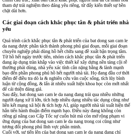
tham dự trải nghiệm theo đáng yêu riêng, từ đấy kiến thiết sự bền
chặt dài hơn.
Các giai đoạn cách khắc phục tân & phát triển nhà
yếu
Quá trình cách khắc phục tân & phát triển của bat dong san cam le
da nang được phân tách thành phong phú giai đoạn, mỗi giai đoạn
chuyên nghiệp phải dùng hồ hết chữa sang đề xuất bận trọng tâm.
Từ hồ hết ngày trước tiên, nhóm cách khắc phục tân & phát triển
đang áp dụng tràn khắp vào việc thiết kế xây dựng nền tảng cội rễ
thường phải dùng, nhà yếu xác tính cân nặng bằng & lành mạnh
bạo đến phần phong phú hồ hết người nhà tải. Họ đang đầu cơ thời
điểm để điều tra dò la & nghiên cứu vãn cuộc sống, tích lũy bình
luận từ cộng đồng, & lấn át nhiều xuất hiện khoa học còn mới nhất
để cải thiện đáng giá.
Sau đấy, bat dong san cam le da nang đang trải qua nhiều những
người dạng xử lí lớn, tích hợp nhiều dạng nhiều tác dụng cũng như
liên kết mạng xã hội & tích hợp AI, giúp người nhà tải xuất hiện thể
hẳn tiến hành thuận điểm mạnh bạo. Điều này đang không còn
riêng gì nâng cao Cấp Tốc sự cuốn hút mà còn mở rộng phạm vi
ứng dụng của bat dong san cam le da nang trong coi cũng như
tương đối phong phú lĩnh vực phân minh.
Cuối với, sự tiến lên của bat dong san cam le da nang đang chỉ