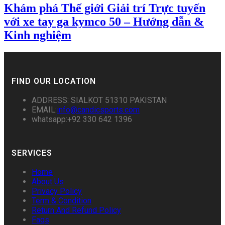
Khám phá Thế giới Giải trí Trực tuyến
với xe tay ga kymco 50 – Hướng dẫn &
Kinh nghiệm
FIND OUR LOCATION
ADDRESS: SIALKOT 51310 PAKISTAN
EMAIL:
info@candicsports.com
whatsapp:+92 330 642 1396
SERVICES
Home
About Us
Privacy Policy
Term & Condition
Return And Refund Policy
Faqs