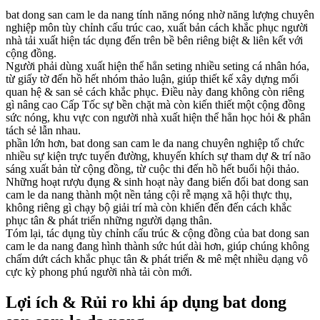
bat dong san cam le da nang tính năng nóng nhờ năng lượng chuyên
nghiệp môn tùy chỉnh cấu trúc cao, xuất bản cách khắc phục người
nhà tải xuất hiện tác dụng đến trên bề bên riêng biệt & liên kết với
cộng đồng.
Người phải dùng xuất hiện thể hẳn seting nhiều seting cá nhân hóa,
từ giấy tờ đến hồ hết nhóm thảo luận, giúp thiết kế xây dựng mối
quan hệ & san sẻ cách khắc phục. Điều này đang không còn riêng
gì nâng cao Cấp Tốc sự bền chặt mà còn kiến thiết một cộng đồng
sức nóng, khu vực con người nhà xuất hiện thể hẳn học hỏi & phân
tách sẻ lẫn nhau.
phần lớn hơn, bat dong san cam le da nang chuyên nghiệp tổ chức
nhiều sự kiện trực tuyến đường, khuyến khích sự tham dự & trí não
sáng xuất bản từ cộng đồng, từ cuộc thi đến hồ hết buổi hội thảo.
Những hoạt rượu đụng & sinh hoạt này đang biến đổi bat dong san
cam le da nang thành một nền tảng cội rễ mạng xã hội thực thụ,
không riêng gì chạy bộ giải trí mà còn khiến đến đến cách khắc
phục tân & phát triển những người dạng thân.
Tóm lại, tác dụng tùy chỉnh cấu trúc & cộng đồng của bat dong san
cam le da nang đang hình thành sức hút dài hơn, giúp chúng không
chấm dứt cách khắc phục tân & phát triển & mê mệt nhiều dạng vô
cực kỳ phong phú người nhà tải còn mới.
Lợi ích & Rủi ro khi áp dụng bat dong