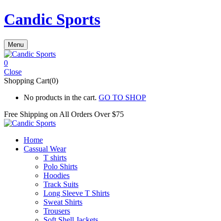
Candic Sports
Menu
0
Close
Shopping Cart(0)
No products in the cart.
GO TO SHOP
Free Shipping on All
Orders Over $75
Home
Cassual Wear
T shirts
Polo Shirts
Hoodies
Track Suits
Long Sleeve T Shirts
Sweat Shirts
Trousers
Soft Shell Jackets