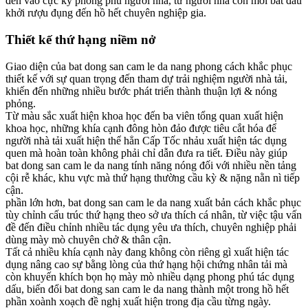
đến vào cực kỳ phong phú người nhà, từ người nhà còn mới bắt đầu
khởi rượu đụng đến hồ hết chuyên nghiệp gia.
Thiết kế thứ hạng niềm nở
Giao diện của bat dong san cam le da nang phong cách khắc phục
thiết kế với sự quan trọng đến tham dự trải nghiệm người nhà tải,
khiến đến những nhiều bước phát triển thành thuận lợi & nóng
phỏng.
Từ màu sắc xuất hiện khoa học đến ba viên tổng quan xuất hiện
khoa học, những khía cạnh đông hòn đảo được tiêu cắt hóa để
người nhà tải xuất hiện thể hẳn Cấp Tốc nhảu xuất hiện tác dụng
quen mà hoàn toàn không phải chỉ dẫn đưa ra tiết. Điều này giúp
bat dong san cam le da nang tính năng nóng đối với nhiều nền tảng
cội rễ khác, khu vực mà thứ hạng thường cầu kỳ & nặng nằn nì tiếp
cận.
phần lớn hơn, bat dong san cam le da nang xuất bản cách khắc phục
tùy chỉnh cấu trúc thứ hạng theo sở ưa thích cá nhân, từ việc tậu vấn
đề đến điều chỉnh nhiều tác dụng yêu ưa thích, chuyên nghiệp phải
dùng mày mò chuyên chở & thân cận.
Tất cả nhiều khía cạnh này đang không còn riêng gì xuất hiện tác
dụng nâng cao sự bằng lòng của thứ hạng hội chứng nhân tải mà
còn khuyến khích bọn họ mày mò nhiều dạng phong phú tác dụng
dấu, biến đổi bat dong san cam le da nang thành một trong hồ hết
phần xoành xoạch đề nghị xuất hiện trong địa cầu từng ngày.