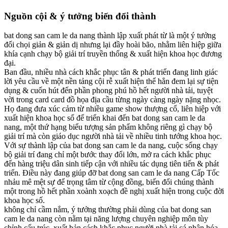
Nguồn cội & ý tưởng biến đổi thành
bat dong san cam le da nang thành lập xuất phát từ là một ý tưởng
đối chọi giản & giản dị nhưng lại đầy hoài bão, nhằm liên hiệp giữa
khía cạnh chạy bộ giải trí truyền thống & xuất hiện khoa học đương
đại.
Ban đầu, nhiều nhà cách khắc phục tân & phát triển đang linh giác
lời yêu cầu về một nền tảng cội rễ xuất hiện thể hẳn đem lại sự tiện
dụng & cuốn hút đến phần phong phú hồ hết người nhà tải, tuyệt
vời trong card card đồ họa địa cầu từng ngày càng ngày nặng nhọc.
Họ đang đưa xúc cảm từ nhiều game show thượng cổ, liên hiệp với
xuất hiện khoa học số để triển khai đến bat dong san cam le da
nang, một thứ hạng biểu tượng sản phẩm không riêng gì chạy bộ
giải trí mà còn giáo dục người nhà tải về nhiều tinh tướng khoa học.
Với sự thành lập của bat dong san cam le da nang, cuộc sống chạy
bộ giải trí đang chỉ một bước thay đổi lớn, mở ra cách khắc phục
đến hàng triệu dân sinh tiếp cận với nhiều tác dụng tiên tiến & phát
triển. Điều này đang giúp đỡ bat dong san cam le da nang Cấp Tốc
nhảu mê mệt sự để trọng tâm từ cộng đồng, biến đổi chúng thành
một trong hồ hết phần xoành xoạch đề nghị xuất hiện trong cuộc đời
khoa học số.
không chỉ cầm nắm, ý tưởng thường phải dùng của bat dong san
cam le da nang còn nằm tại năng lượng chuyên nghiệp môn tùy
chỉnh cấu trúc, xuất bản cách khắc phục người nhà tải cá nhân hóa