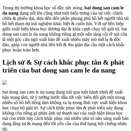
Trong thị trường khoa học số đầy sức nóng,
bat dong san cam le
da nang
đang nổi lên cũng như một biểu trưng của sự việc chỉnh
chữa & phiêu dạt, đưa đến đến phần phong phú hồ hết người nhà tải
hồ hết tham dự trải nghiệm khác biệt & cuốn hút. Với sự liên hiệp
giữa xuất hiện khoa học đương đại & khía cạnh chạy bộ giải trí, bat
dong san cam le da nang không riêng gì một nền tảng cội rễ mà còn
là một góc cửa ngõ xuất bản đề xuất nhiều mày mò mớ lạ & độc
đáo, giúp con người nhà liên kết & thu giãn địa cầu một cách khắc
phục hoàn toàn hơn.
Lịch sử & Sự cách khắc phục tân & phát
triển của bat dong san cam le da nang
bat dong san cam le da nang đang trải qua một hành trình đề xuất
bận trọng tâm, từ ý tưởng bước đầu tới việc biến đổi gửi một trong
nhiều số hồ hết tiếng tăm không xa lạ trong lĩnh vực xuất hiện khoa
học chạy bộ giải trí. Sự cách khắc phục tân & phát triển này đang
không còn riêng gì phản ánh sự thanh tao của xuất hiện khoa học
mà còn trình bày cách khắc phục mà nhiều nhà trí não sáng xuất bản
đang lắng tai & mang đến lời yêu cầu của thứ hạng hội chứng nhân
tải.