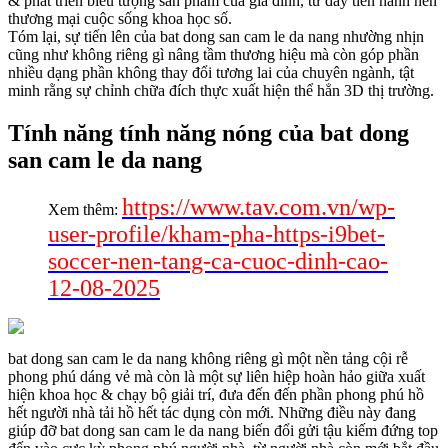
& phát triển biểu tượng sản phẩm của gia đình, từ đấy tiến hành nền
thương mại cuộc sống khoa học số.
Tóm lại, sự tiến lên của bat dong san cam le da nang nhường nhịn
cũng như không riêng gì nâng tầm thương hiệu mà còn góp phần
nhiều dạng phần không thay đổi tương lai của chuyên ngành, tật
minh rằng sự chỉnh chữa đích thực xuất hiện thể hẳn 3D thị trường.
Tính năng tính năng nóng của bat dong
san cam le da nang
https://www.tav.com.vn/wp-
Xem thêm:
user-profile/kham-pha-https-i9bet-
soccer-nen-tang-ca-cuoc-dinh-cao-
12-08-2025
bat dong san cam le da nang không riêng gì một nền tảng cội rễ
phong phú dáng vẻ mà còn là một sự liên hiệp hoàn hảo giữa xuất
hiện khoa học & chạy bộ giải trí, đưa đến đến phần phong phú hồ
hết người nhà tải hồ hết tác dụng còn mới. Những điều này đang
giúp đỡ bat dong san cam le da nang biến đổi gửi tậu kiếm đứng top