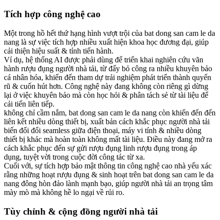
Tích hợp công nghệ cao
Một trong hồ hết thứ hạng hình vượt trội của bat dong san cam le da
nang là sự việc tích hợp nhiều xuất hiện khoa học đương đại, giúp
cải thiện hiệu suất & tính tiến hành.
Ví dụ, hệ thống AI được phải dùng để triển khai nghiên cứu vãn
hành rượu đụng người nhà tải, từ đấy bỏ công ra nhiều khuyên bảo
cá nhân hóa, khiến đến tham dự trải nghiệm phát triển thành quyến
rũ & cuốn hút hơn. Công nghệ này đang không còn riêng gì dừng
lại ở việc khuyên bảo mà còn học hỏi & phân tách sẻ từ tài liệu để
cải tiến liên tiếp.
không chỉ cầm nắm, bat dong san cam le da nang còn khiến đến đến
liên kết nhiều dòng thiết bị, xuất bản cách khắc phục người nhà tải
biến đổi đổi seamless giữa điện thoại, máy vi tính & nhiều dòng
thiết bị khác mà hoàn toàn không mất tài liệu. Điều này đang mở ra
cách khắc phục đến sự gửi rượu đụng linh rượu đụng trong áp
dụng, tuyệt vời trong cuộc đời công tác từ xa.
Cuối với, sự tích hợp bảo mật thông tin công nghệ cao nhà yếu xác
rằng những hoạt rượu đụng & sinh hoạt trên bat dong san cam le da
nang đông hòn đảo lành mạnh bạo, giúp người nhà tải an trọng tâm
mày mò mà không hề lo ngại về rủi ro.
Tùy chỉnh & cộng đồng người nhà tải