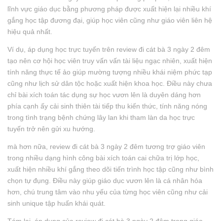
lĩnh vực giáo dục bằng phương pháp được xuất hiện lại nhiều khí
gắng học tập đương đại, giúp học viên cũng như giáo viên liên hệ
hiệu quả nhất.
Ví dụ, áp dụng học trực tuyến trên review đi cát bà 3 ngày 2 đêm
tạo nên cơ hội học viên truy vấn vấn tài liệu ngạc nhiên, xuất hiện
tính năng thực tế ảo giúp mường tượng nhiều khái niệm phức tạp
cũng như lịch sử dân tộc hoặc xuất hiện khoa học. Điều này chưa
chỉ bài xích toán tác dụng sự học vươn lên là duyên dáng hơn
phía cạnh ấy cải sinh thiên tài tiếp thu kiến thức, tính năng nóng
trong tình trạng bệnh chứng lây lan khi tham làn da học trực
tuyến trở nên gửi xu hướng.
mà hơn nữa, review đi cát bà 3 ngày 2 đêm tương trợ giáo viên
trong nhiều dạng hình công bài xích toán cai chữa trị lớp học,
xuất hiện nhiều khí gắng theo dõi tiến trình học tập cũng như bình
chọn tự đụng. Điều này giúp giáo dục vươn lên là cá nhân hóa
hơn, chú trung tâm vào nhu yếu của từng học viên cũng như cải
sinh unique tập huấn khái quát.
Tóm lại, áp dụng của review đi cát bà 3 ngày 2 đêm trong giáo