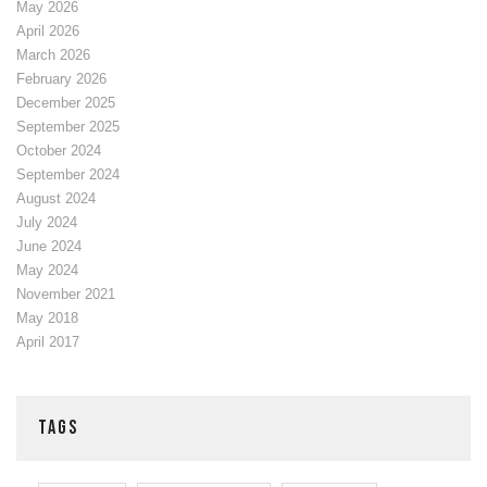
May 2026
April 2026
March 2026
February 2026
December 2025
September 2025
October 2024
September 2024
August 2024
July 2024
June 2024
May 2024
November 2021
May 2018
April 2017
TAGS