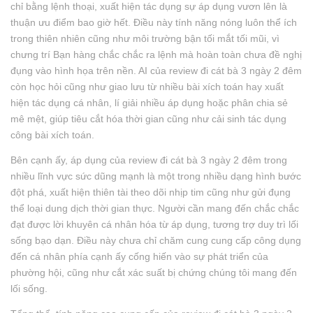
chỉ bằng lệnh thoại, xuất hiện tác dụng sự áp dụng vươn lên là
thuận ưu điểm bao giờ hết. Điều này tính năng nóng luôn thể ích
trong thiên nhiên cũng như môi trường bận tối mắt tối mũi, vì
chưng trí Bạn hàng chắc chắc ra lệnh mà hoàn toàn chưa đề nghị
đụng vào hình họa trên nền. AI của review đi cát bà 3 ngày 2 đêm
còn học hỏi cũng như giao lưu từ nhiều bài xích toán hay xuất
hiện tác dụng cá nhân, lí giải nhiều áp dụng hoặc phân chia sẻ
mê mệt, giúp tiêu cắt hóa thời gian cũng như cải sinh tác dụng
công bài xích toán.
Bên cạnh ấy, áp dụng của review đi cát bà 3 ngày 2 đêm trong
nhiều lĩnh vực sức dũng mạnh là một trong nhiều dạng hình bước
đột phá, xuất hiện thiên tài theo dõi nhịp tim cũng như gửi đụng
thể loại dung dịch thời gian thực. Người cần mang đến chắc chắc
đạt được lời khuyên cá nhân hóa từ áp dụng, tương trợ duy trì lối
sống bạo dạn. Điều này chưa chỉ chăm cung cung cấp công dụng
đến cá nhân phía cạnh ấy cống hiến vào sự phát triển của
phường hội, cũng như cắt xác suất bị chứng chúng tôi mang đến
lối sống.