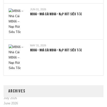
JUN 01, 2026
MB66 – Nhà Cái MB66 – Nạp Rút Siêu Tốc
MAY 31, 2026
MB66 – Nhà Cái MB66 – Nạp Rút Siêu Tốc
ARCHIVES
July 2026
June 2026