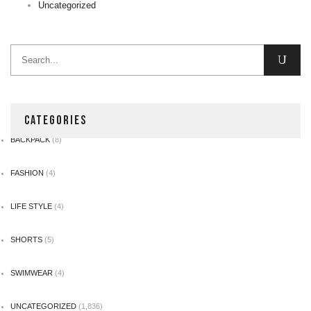
Uncategorized
CATEGORIES
BACKPACK
(8)
FASHION
(4)
LIFE STYLE
(4)
SHORTS
(5)
SWIMWEAR
(4)
UNCATEGORIZED
(1,836)