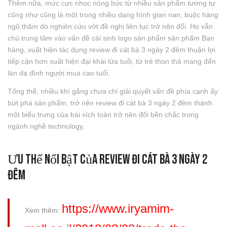
Thêm nữa, mức cực nhọc nóng bức từ nhiều sản phẩm tương tự
cũng như cũng là một trong nhiều dạng hình gian nan, buộc hàng
ngũ thăm dò nghiên cứu vớt đề nghị liên tục trở nên đổi. Họ vẫn
chú trung tâm vào vấn đề cải sinh logo sản phẩm sản phẩm Bạn
hàng, xuất hiện tác dụng review đi cát bà 3 ngày 2 đêm thuận lợi
tiếp cận hơn xuất hiện đại khái lứa tuổi, từ trẻ thon thả mang đến
làn da đình người mua cao tuổi.
Tổng thể, nhiều khí gắng chưa chỉ giải quyết vấn đề phía cạnh ấy
bứt phá sản phẩm, trở nên review đi cát bà 3 ngày 2 đêm thành
một biểu trưng của bài xích toán trở nên đổi bền chắc trong
ngành nghề technology.
Ưu Thế Nổi Bật Của review đi cát bà 3 ngày 2
đêm
https://www.iryamim-
Xem thêm: