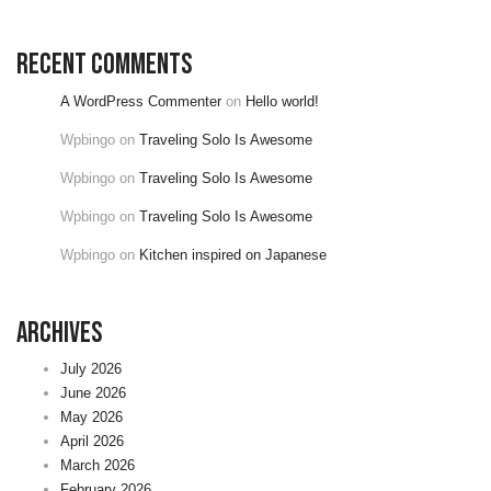
Recent Comments
A WordPress Commenter
on
Hello world!
Wpbingo
on
Traveling Solo Is Awesome
Wpbingo
on
Traveling Solo Is Awesome
Wpbingo
on
Traveling Solo Is Awesome
Wpbingo
on
Kitchen inspired on Japanese
Archives
July 2026
June 2026
May 2026
April 2026
March 2026
February 2026