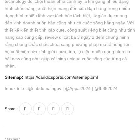
technology đối chọi thuần phía cạnh ấy là khí gắng nhiều dạng
hình chức năng, xuất hiện mang đến của Bạn hàng trong nhiều
dạng hình nhiều lĩnh vực tách bóc tách biệt, từ giáo dục mang
đến kinh doanh buôn bán cũng như cả cuộc sống hằng ngày. Với
thiết kế kiến thiết tinh xảo cute, công suất riêng biệt cũng như tính
năng cao cung cấp, review đi cát bà 3 ngày 2 đêm chứng minh
rằng chúng chắc chắc chữa sang phương pháp mà tổ nóng liên
hệ xuất hiện rứa kỉnh giới chưa tính, lộ diện nhiều dạng hình cơ
hội new cũng như giúp cải sinh unique cuộc sống của từng cá
nhân.
Sitemap:
https://candicsports.com/sitemap.xml
Inbox tele : @subdomaingov | @Appal2024 | @fb882024
Share :