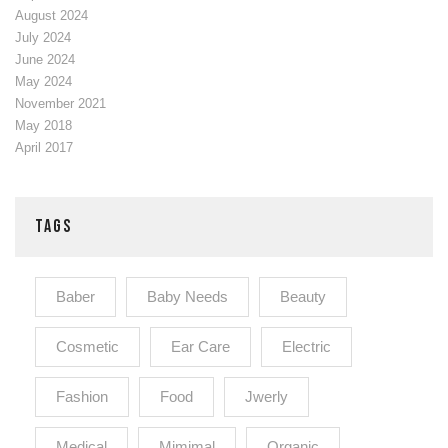
August 2024
July 2024
June 2024
May 2024
November 2021
May 2018
April 2017
TAGS
Baber
Baby Needs
Beauty
Cosmetic
Ear Care
Electric
Fashion
Food
Jwerly
Medical
Mimimal
Organic