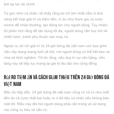
bớt áp lực tài chính.
Từ góc nhìn cá nhân, tôi thấy rằng lợi ích lớn nhất nằm ở khả
năng kết hợp giải trí và kiếm tiền, ví dụ như tham gia cá cược
meme để nhận thưởng, tạo động lực cho người dùng. Tuy nhiên,
tôi phân tích rằng để tận dụng tối đa, người dùng cần học hỏi về
chiến lược, tránh phụ thuộc vào may rủi.
Ngoài ra, lợi ích giải trí từ 24 giờ bóng đá việt nam còn bao gồm
việc xây dựng mạng lưới xã hội, nơi người dùng có thể kết bạn và
chia sẻ kinh nghiệm. Tôi tin rằng, nếu duy trì sự cân bằng, nền
tảng này sẽ tiếp tục mang lại giá trị lâu dài cho cộng đồng.
Rủi ro tiềm ẩn và cách giảm thiểu trên 24 giờ bóng đá
việt nam
Mặc dù hấp dẫn, 24 giờ bóng đá việt nam cũng có rủi ro như mất
tiền do cá cược thất bại hoặc rò rỉ dữ liệu cá nhân nếu không bảo
mật tốt. Điều này đòi hỏi người dùng phải cẩn trọng và sử dụng
các công cụ bảo vệ sẵn có.