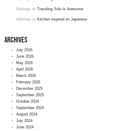
Wpbingo
on
Traveling Solo Is Awesome
Wpbingo
on
Kitchen inspired on Japanese
Archives
July 2026
June 2026
May 2026
April 2026
March 2026
February 2026
December 2025
September 2025
October 2024
September 2024
August 2024
July 2024
June 2024