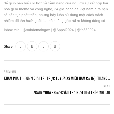
để giúp bạn hiểu rõ hơn về tiềm năng của nó. Với sự kết hợp hài
hòa giữa meme và công nghệ, 24 giờ bóng đá việt nam hứa hẹn
sẽ tiếp tục phát triển, nhưng hãy luôn sử dụng một cách trách
nhiệm để tận hưởng tối đa mà không gặp rủi ro không đáng có.
Inbox tele : @subdomaingov | @Appal2024 | @fb882024
Share :
Previous
Khám Phá Thế Giới Giải Trí Trực Tuyến Xs Miên Nam Cơ Hội Thắng Lớn Chờ Đón Bạn!
Next
78Win Yoga – Bước Vào Thế Giới Giải Trí Đỉnh Cao