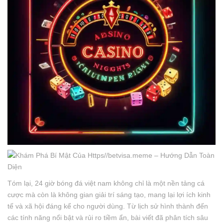
Tóm lại, 24 giờ bóng đá việt nam không chỉ là một nền tảng cá
cược mà còn là không gian giải trí sáng tạo, mang lại lợi ích kinh
tế và xã hội đáng kể cho người dùng. Từ lịch sử hình thành đến
các tính năng nổi bật và rủi ro tiềm ẩn, bài viết đã phân tích sâu