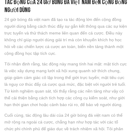
Tác động của 24 giờ bóng đá việt nam đến cộng đồng
người dùng
24 giờ bóng đá việt nam đã tạo ra tác động lớn đến cộng đồng
người dùng bằng cách thúc đẩy sự gắn kết thông qua các sự kiện
trực tuyến và thử thách meme liên quan đến cá cược. Điều này
không chỉ giúp người dùng giải trí mà còn khuyến khích họ học
hỏi về các chiến lược cá cược an toàn, biến nền tảng thành một
cộng đồng học tập tích cực.
Tôi nhận định rằng, tác động này mang tính hai mặt: mặt tích cực
là việc xây dựng mạng lưới xã hội xung quanh sở thích chung,
giúp giảm cảm giác cô lập trong thế giới trực tuyến; mặt tiêu cực
là nguy cơ thúc đẩy cá cược quá mức, đặc biệt với người trẻ tuổi.
Từ kinh nghiệm quan sát, tôi thấy rằng các nền tảng như vậy có
thể cải thiện bằng cách tích hợp các công cụ kiểm soát, như giới
hạn thời gian chơi hoặc cảnh báo rủi ro, để bảo vệ người dùng.
Cuối cùng, tác động lâu dài của 24 giờ bóng đá việt nam có thể
mở rộng ra ngoài cá cược, chẳng hạn như hợp tác với các tổ
chức phi chính phủ để giáo dục về trách nhiệm xã hội. Tôi phân