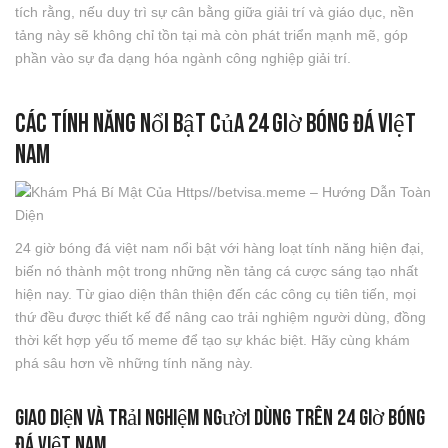
tích rằng, nếu duy trì sự cân bằng giữa giải trí và giáo dục, nền
tảng này sẽ không chỉ tồn tại mà còn phát triển mạnh mẽ, góp
phần vào sự đa dạng hóa ngành công nghiệp giải trí.
Các tính năng nổi bật của 24 giờ bóng đá việt
nam
24 giờ bóng đá việt nam nổi bật với hàng loạt tính năng hiện đại,
biến nó thành một trong những nền tảng cá cược sáng tạo nhất
hiện nay. Từ giao diện thân thiện đến các công cụ tiên tiến, mọi
thứ đều được thiết kế để nâng cao trải nghiệm người dùng, đồng
thời kết hợp yếu tố meme để tạo sự khác biệt. Hãy cùng khám
phá sâu hơn về những tính năng này.
Giao diện và trải nghiệm người dùng trên 24 giờ bóng
đá việt nam