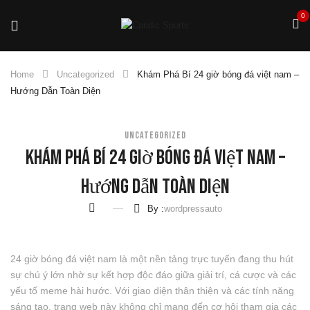
0
Home
Uncategorized
Khám Phá Bí 24 giờ bóng đá việt nam –
Hướng Dẫn Toàn Diện
UNCATEGORIZED
Khám Phá Bí 24 Giờ Bóng Đá Việt Nam –
Hướng Dẫn Toàn Diện
By :
wordpressauto
24 giờ bóng đá việt nam là một nền tảng trực tuyến đang thu hút
sự chú ý lớn nhờ sự kết hợp độc đáo giữa giải trí, cá cược và các
yếu tố meme hài hước. Với giao diện thân thiện và các tính năng
sáng tạo, trang web này không chỉ mang đến cơ hội tham gia các