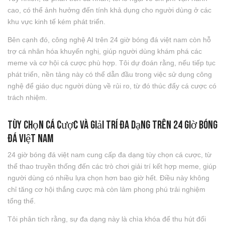
cao, có thể ảnh hưởng đến tính khả dụng cho người dùng ở các
khu vực kinh tế kém phát triển.
Bên cạnh đó, công nghệ AI trên 24 giờ bóng đá việt nam còn hỗ
trợ cá nhân hóa khuyến nghị, giúp người dùng khám phá các
meme và cơ hội cá cược phù hợp. Tôi dự đoán rằng, nếu tiếp tục
phát triển, nền tảng này có thể dẫn đầu trong việc sử dụng công
nghệ để giáo dục người dùng về rủi ro, từ đó thúc đẩy cá cược có
trách nhiệm.
Tùy chọn cá cược và giải trí đa dạng trên 24 giờ bóng
đá việt nam
24 giờ bóng đá việt nam cung cấp đa dạng tùy chọn cá cược, từ
thể thao truyền thống đến các trò chơi giải trí kết hợp meme, giúp
người dùng có nhiều lựa chọn hơn bao giờ hết. Điều này không
chỉ tăng cơ hội thắng cược mà còn làm phong phú trải nghiệm
tổng thể.
Tôi phân tích rằng, sự đa dạng này là chìa khóa để thu hút đối