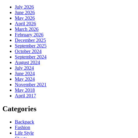
July 2026
June 2026
May 2026
April 2026
March 2026
February 2026
December 2025
September 2025
October 2024
September 2024
August 2024
July 2024
June 2024
May 2024
November 2021
May 2018
April 2017
Categories
Backpack
Fashion
Life Style