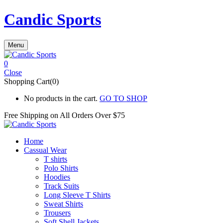
Candic Sports
Menu
0
Close
Shopping Cart(0)
No products in the cart.
GO TO SHOP
Free Shipping on All
Orders Over $75
Home
Cassual Wear
T shirts
Polo Shirts
Hoodies
Track Suits
Long Sleeve T Shirts
Sweat Shirts
Trousers
Soft Shell Jackets