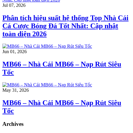
Jul 07, 2026
Phân tích hiệu suất hệ thống Top Nhà Cái
Cá Cược Bóng Đá Tốt Nhất: Cập nhật
toàn diện 2026
Jun 01, 2026
MB66 – Nhà Cái MB66 – Nạp Rút Siêu
Tốc
May 31, 2026
MB66 – Nhà Cái MB66 – Nạp Rút Siêu
Tốc
Archives