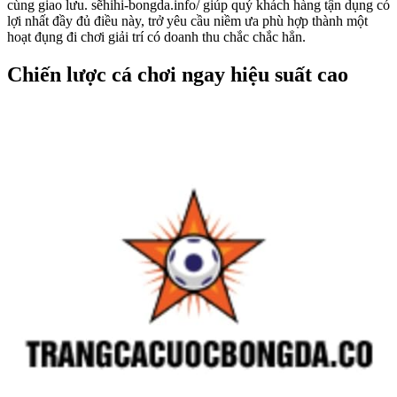
cùng giao lưu. sẽhihi-bongda.info/ giúp quý khách hàng tận dụng có
lợi nhất đầy đủ điều này, trở yêu cầu niềm ưa phù hợp thành một
hoạt đụng đi chơi giải trí có doanh thu chắc chắc hẳn.
Chiến lược cá chơi ngay hiệu suất cao