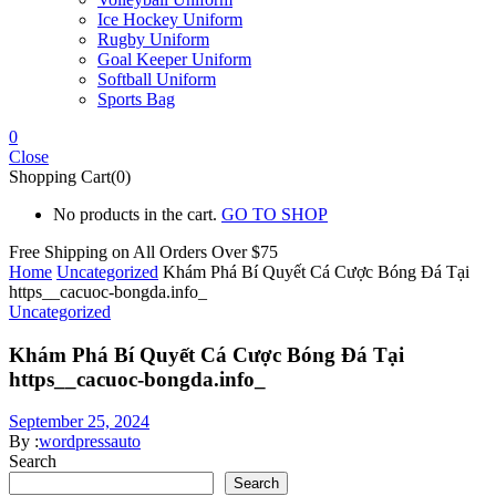
Ice Hockey Uniform
Rugby Uniform
Goal Keeper Uniform
Softball Uniform
Sports Bag
0
Close
Shopping Cart(0)
No products in the cart.
GO TO SHOP
Free Shipping on All
Orders Over $75
Home
Uncategorized
Khám Phá Bí Quyết Cá Cược Bóng Đá Tại
https__cacuoc-bongda.info_
Uncategorized
Khám Phá Bí Quyết Cá Cược Bóng Đá Tại
https__cacuoc-bongda.info_
September 25, 2024
By :
wordpressauto
Search
Search