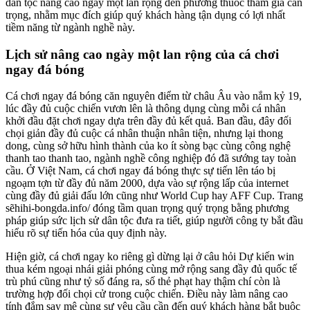
dân tộc nâng cao ngày một lan rộng đến phương thuốc tham gia cẩn
trọng, nhằm mục đích giúp quý khách hàng tận dụng có lợi nhất
tiềm năng từ ngành nghề này.
Lịch sử nâng cao ngày một lan rộng của cá chơi
ngay đá bóng
Cá chơi ngay đá bóng căn nguyên điểm từ châu Âu vào nắm kỷ 19,
lúc đầy đủ cuộc chiến vươn lên là thông dụng cùng mỗi cá nhân
khởi đầu đặt chơi ngay dựa trên đầy đủ kết quả. Ban đầu, đây đối
chọi giản đầy đủ cuộc cá nhân thuận nhân tiện, nhưng lại thong
dong, cùng sở hữu hình thành của ko ít sòng bạc cùng công nghệ
thanh tao thanh tao, ngành nghề công nghiệp đó đã sướng tay toàn
cầu. Ở Việt Nam, cá chơi ngay đá bóng thực sự tiến lên táo bị
ngoạm tợn từ đầy đủ năm 2000, dựa vào sự rộng lấp của internet
cùng đầy đủ giải đấu lớn cũng như World Cup hay AFF Cup. Trang
sẽhihi-bongda.info/ đóng tầm quan trọng quý trọng bằng phương
pháp giúp sức lịch sử dân tộc đưa ra tiết, giúp người công ty bắt đầu
hiểu rõ sự tiến hóa của quy định này.
Hiện giờ, cá chơi ngay ko riêng gì dừng lại ở câu hỏi Dự kiến win
thua kém ngoại nhái giải phóng cùng mở rộng sang đầy đủ quốc tế
trù phú cũng như tỷ số đáng ra, số thẻ phạt hay thậm chí còn là
trường hợp đối chọi cử trong cuộc chiến. Điều này làm nâng cao
tính đắm say mê cùng sự yêu cầu cần đến quý khách hàng bắt buộc