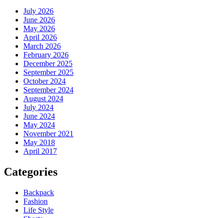
July 2026
June 2026
May 2026
April 2026
March 2026
February 2026
December 2025
September 2025
October 2024
September 2024
August 2024
July 2024
June 2024
May 2024
November 2021
May 2018
April 2017
Categories
Backpack
Fashion
Life Style