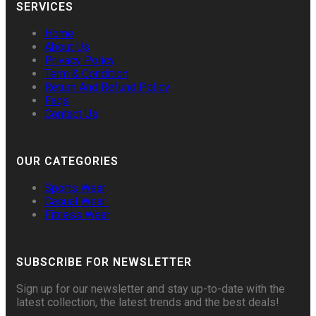
SERVICES
Home
About Us
Privacy Policy
Term & Condition
Return And Refund Policy
Faqs
Contact Us
OUR CATEGORIES
Sports Wear
Casual Wear
Fitness Wear
SUBSCRIBE FOR NEWSLETTER
Sign up for our newsletter and stay up-to-date with the
latest collection, the latest trends and the best deals!