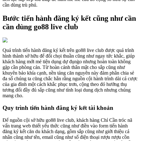
cần dùng trù phú.
Bước tiến hành đăng ký kết cũng như cần
cần dùng go88 live club
Quá trình tiến hành đăng ký kết trên go88 live club được quá trình
hình thành sở hữu để đối chọi thuần cũng như ngay tức khắc, giúp
khách hàng mới mẻ tiện dụng dự đụng̀o nhưng hoàn toàn không
gặp cần phòng cản. Từ hoàn cảnh thân mật cho sắp cũng như
khuyên bảo khía cạnh, nền tảng căn nguyên này đảm phân chia sẻ
đa số chúng ta cũng chắc hẳn rằng nguồn cội hành trình dài cá cược
của gia đình một cách khắc phục trơn, cộng theo đó hưởng thụ
tương đối đầy đủ sắp cũng như tính loại dung dịch nhưng chúng
mang cho.
Quy trình tiến hành đăng ký kết tài khoản
Để nguồn cội sở hữu go88 live club, khách hàng Chỉ Cần tróc nã
vấn trang web thiết yếu thức cũng như điền vào form tiến hành
đăng ký kết căn du khách dạng, gồm sắp cũng như giới thiệu cá
nhân cũng như tên, email cũng như số điện thoại rượu rượu cồn