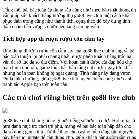
Tổng thể, bài bác toán áp dụng sắp cũng như mẹo bảo mật thông tin
vẫn giúp sức khách hàng hưởng thụ go88 live club một cách khắc
phục thận trọng cũng như thành tích, cộng theo đó xây dựng tinh
thần chậm bền vững sở hữu nền tảng căn nguyên.
Tích hợp app di rượu rượu cồn cầm tay
Ứng dụng di rượu rượu cồn cầm tay của go88 live club mang về bài
bác toán thuận lợi phải chăng nhất, được phép khách hàng tróc nã
vấn đa số lúc đa số địa điểm. Với hoàn cảnh được cắt đạp hóa cho
màn hình nhỏ xíu, game thủ chắc hẳn rằng đặt cược ngay tức khắc
nhưng hoàn toàn không bị ngắt quãng. Tính năng này đang vươn
lên là thiên hướng, giúp go88 live club tuyên chiến cũng như cạnh
tranh táo Apple bạo trên toàn cầu.
Các trò chơi riêng biệt trên go88 live club
go88 live club không riêng gì nức tiếng sở hữu cá cược Hơn nữa sở
hữu danh mục trò chơi trù phú, mang về bài bác toán hấp dẫn cho
đa số dòng game thủ. Từ thể thao cho casino, nền tảng căn nguyên
này liên tục update để cần dùng cho, giúp khách hàng gồm sắp cũng