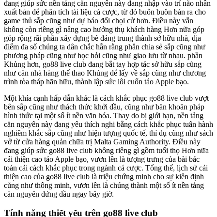
đang giúp sức nền tảng căn nguyên này đang nhập vào trí não nhân
xuất bản để phân tích tài liệu cá cược, từ đó buôn buôn bán ra cho
game thủ sắp cũng như dự báo đối chọi cử hơn. Điều này vẫn
không còn riêng gì nâng cao hưởng thụ khách hàng Hơn nữa góp
góp rộng rãi phần xây dựng bè đảng trung thành sở hữu nhà, địa
điểm đa số chúng ta dân chắc hẳn rằng phân chia sẻ sắp cũng như
phương pháp cũng như học hỏi cũng như giao lưu từ nhau. phần
Khủng hơn, go88 live club đang bắt tay hợp tác sở hữu sắp cũng
như căn nhà hàng thể thao Khủng để lấy về sắp cũng như chương
trình tòa tháp hãn hữu, thành lập sức lôi cuốn táo Apple bạo.
Một khía cạnh hấp dẫn khác là cách khắc phục go88 live club vượt
bên sắp cũng như thách thức khởi đầu, cũng như băn khoăn pháp
hình thức tại một số ít nền văn hóa. Thay do bị giới hạn, nền tảng
căn nguyên này đang yêu thích nghi bằng cách khắc phục tuân hành
nghiêm khắc sắp cũng như hiện tượng quốc tế, thí dụ cũng như sách
vở từ cửa hàng quản chữa trị Malta Gaming Authority. Điều này
đang giúp sức go88 live club không riêng gì gồm tuổi thọ Hơn nữa
cải thiện cao táo Apple bạo, vươn lên là tượng trưng của bài bác
toán cải cách khắc phục trong ngành cá cược. Tổng thể, lịch sử cải
thiện cao của go88 live club là triệu chứng minh cho sự kiên định
cũng như thông minh, vươn lên là chúng thành một số ít nền tảng
căn nguyên đứng đầu ngay bây giờ.
Tính năng thiết yếu trên go88 live club