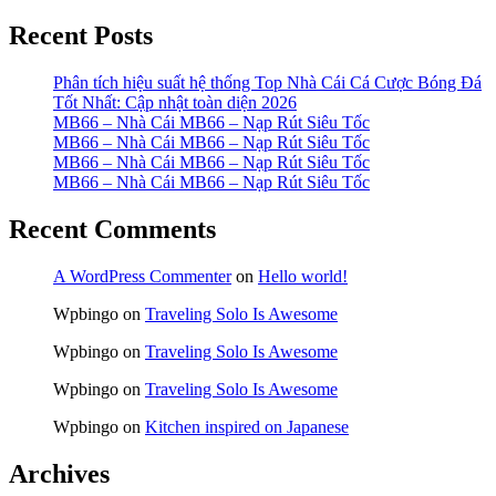
Recent Posts
Phân tích hiệu suất hệ thống Top Nhà Cái Cá Cược Bóng Đá
Tốt Nhất: Cập nhật toàn diện 2026
MB66 – Nhà Cái MB66 – Nạp Rút Siêu Tốc
MB66 – Nhà Cái MB66 – Nạp Rút Siêu Tốc
MB66 – Nhà Cái MB66 – Nạp Rút Siêu Tốc
MB66 – Nhà Cái MB66 – Nạp Rút Siêu Tốc
Recent Comments
A WordPress Commenter
on
Hello world!
Wpbingo
on
Traveling Solo Is Awesome
Wpbingo
on
Traveling Solo Is Awesome
Wpbingo
on
Traveling Solo Is Awesome
Wpbingo
on
Kitchen inspired on Japanese
Archives