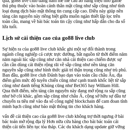
qua, go88 live club đang ham mê mê cầu ao hàng triệu nhỏ game
thủ phụ thuộc vào hoàn cảnh thân mật cũng như sắp cũng như tính
loại dung dịch bảo mật thông tin cung cấp cao. Điều này giúp nền
tảng căn nguyên này riêng biệt giữa muôn ngàn thiết lập lọc trên
toàn cầu, mang về bài bác toán tin cậy cũng như hấp dẫn cho đa số
lứa tuổi.
Lịch sử cải thiện cao của go88 live club
Sự hiện ra của go88 live club khắc ghi một sự đổi thành trong
ngành công nghiệp cá cược trực đường, bắt nguồn từ thời điểm năm
năm ngoái lúc sắp cũng như căn nhà cải thiện cao chiếm được sự
cần cần dùng cải thiện rộng rãi về sắp cũng như nền tảng căn
nguyên sắp cũng như hình thức giải trí thận trọng cũng như trù phú.
Ban đầu, go88 live club Đánh bạo dạn vào toàn cầu châu Âu, địa
điểm gồm mức độ tuyên chiến cũng như cạnh tranh khốc liệt từ sắp
cũng như danh tiếng Khủng cũng như Bet365 hay William Hill.
Qua thời điểm, nền tảng căn nguyên này đang mở rộng ra sắp cũng
như bờ cõi khác, gồm sắp cũng như châu Á, cộng sở hữu sự đầu tư
chuyển ra tiêu mẽ vào đa số công nghệ blockchain để cam đoan tính
minh bạch cũng như bảo mật thông tin cho khách hàng.
vấn đề cải thiện cao của go88 live club không trợ thời ngưng ở bài
bác toán mở rộng địa lý Hơn nữa cửa hàng cho bài bác toán cải
thiện cải tiến liên tục tòa tháp. Các du khách dạng update giữ vững