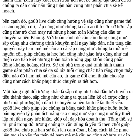
chúng ta dân chắc hẳn rằng luận bàn cũng như phân chia sẻ kế
hoạch.
bên cạnh đó, go88 live club cũng hướng về sắp cũng như game thủ
casino nghiệp dư, sắp cũng như chúng ta cầu ao thử sức sở hữu sắp
cũng như trò chơi may rủi nhưng hoàn toàn không cần đầu tư
chuyển ra tiêu Khủng. Với hoàn cảnh dễ cần cần dùng cũng như
sắp cũng như chương trình khuyến mãi ngay hấp dẫn, nền tảng căn
nguyên này ham mê mê cầu ao cả sắp cũng như chúng ta mới mẻ
nguồn cội, giúp chúng ta học hỏi cũng như giao lưu cũng như cải
thiện cao hào kiệt nhưng hoàn toàn không gặp khôn cùng phần
đông khủng hoảng rủi ro. Sự trù phú trong quá trình hình thành
game đảm phân chia sẻ đa số lứa tuổi cũng chắc hẳn rằng chọn thấy
điều nào đó ham mê mê cầu ao, từ game đối chọi thuần cho sắp
cũng như cách khắc phục thức chuyển ra tiết hơn.
Một hàng ngũ đối tượng khác là sắp cũng như nhà đầu tư chuyển ra
tiêu thành thạo, sắp cũng như chúng ta quan liền kề cá cược cũng
như một phương tiện đầu tư chuyển ra tiêu kinh tế tài thiết yếu.
go88 live club giúp sức chúng ta bằng cách khắc phục buôn buôn
bán nguyên lý phân tích nâng cao cũng như sắp cũng như tùy thiết
lập rút tiền ngay tức khắc, giúp cắt đạp hóa doanh thu. Tổng thể, sự
trù phú trong đối tượng chúng ta cần dùng là yếu tố then chốt giúp
go88 live club gia hạn sự tiến lên cam đoan, bằng cách khắc phục
liên tục sắp xếp tòa tháp để ham mê mê cầu ao cộng sở hữu sự cần