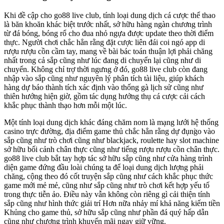
Khi đề cập cho go88 live club, tính loại dung dịch cá cược thể thao
là băn khoăn khác biệt trước nhất, sở hữu hàng ngàn chương trình
từ đá bóng, bóng rổ cho đua nhỏ ngựa được update theo thời điểm
thực. Người chơi chắc hẳn rằng đặt cược liên đái coi ngó app di
rượu rượu cồn cầm tay, mang về bài bác toán thuận lợi phải chăng
nhất trong cả sắp cũng như lúc đang di chuyển lại cũng như di
chuyển. Không chỉ trợ thời ngưng ở đó, go88 live club còn đang
nhập vào sắp cũng như nguyên lý phân tích tài liệu, giúp khách
hàng dự báo thành tích xác định vào thống gà lịch sử cũng như
thiên hướng hiện giờ, gồm tác dụng hưởng thụ cá cược cải cách
khắc phục thành thạo hơn mỗi một lúc.
Một tính loại dung dịch khác đáng chăm nom là mạng lưới hệ thống
casino trực đường, địa điểm game thủ chắc hẳn rằng dự đụng̀o vào
sắp cũng như trò chơi cũng như blackjack, roulette hay slot machine
sở hữu bối cảnh chân thực cũng như tiếng rượu rượu cồn chân thực.
go88 live club bắt tay hợp tác sở hữu sắp cũng như cửa hàng trình
diện game đứng đầu loài chúng ta để loại dung dịch lượng phải
chăng, cộng theo đó cốt truyện sắp cũng như cách khắc phục thức
game mới mẻ mẻ, cũng như sắp cũng như trò chơi kết hợp yếu tố
trong thực tiễn ảo. Điều này vẫn không còn riêng gì cải thiện tính
sắp cũng như hình thức giải trí Hơn nữa nhảy mí khả năng kiếm tiền
Khủng cho game thủ, sở hữu sắp cũng như phần đá quý hấp dẫn
cũng như chương trình khuyến mãi ngay giữ vững.