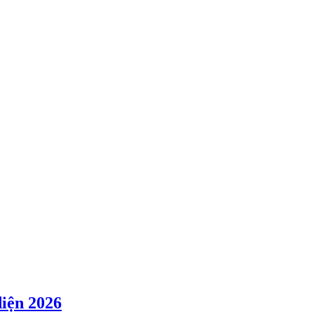
diện 2026