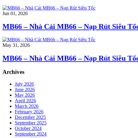
Jun 01, 2026
MB66 – Nhà Cái MB66 – Nạp Rút Siêu Tố
May 31, 2026
MB66 – Nhà Cái MB66 – Nạp Rút Siêu Tố
Archives
July 2026
June 2026
May 2026
April 2026
March 2026
February 2026
December 2025
September 2025
October 2024
September 2024