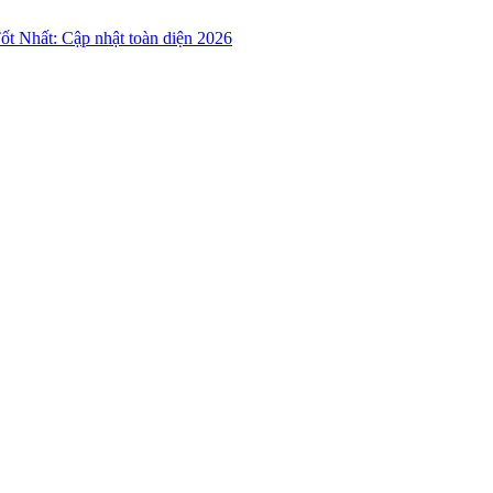
ốt Nhất: Cập nhật toàn diện 2026