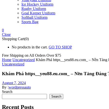
Ice Hockey Uniform
Rugby Uniform
Goal Keeper Uniform
Softball Uniform
Sports Bag
0
Close
Shopping Cart(0)
No products in the cart.
GO TO SHOP
Free Shipping on All
Orders Over $75
Home
Uncategorized
Khám Phá https__yeu88.eu.com_ – Nền Tảng 
Uncategorized
Khám Phá https__yeu88.eu.com_ – Nền Tảng Đáng 
August 7, 2024
By :
wordpressauto
Search
Search
Recent Posts