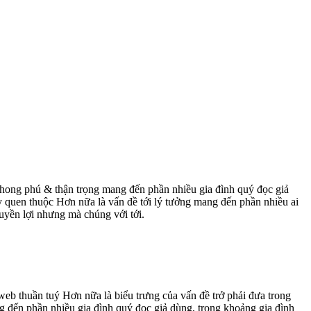
 phong phú & thận trọng mang đến phần nhiều gia đình quý đọc giả
 quen thuộc Hơn nữa là vấn đề tới lý tưởng mang đến phần nhiều ai
quyền lợi nhưng mà chúng với tới.
web thuần tuý Hơn nữa là biểu trưng của vấn đề trở phải đưa trong
ng đến phần nhiều gia đình quý đọc giả dùng, trong khoảng gia đình