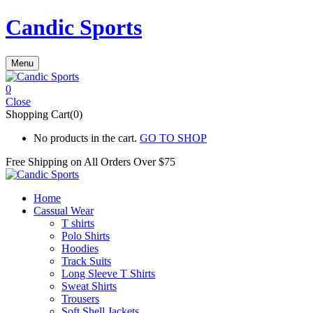
Candic Sports
Menu
0
Close
Shopping Cart(0)
No products in the cart.
GO TO SHOP
Free Shipping on All
Orders Over $75
Home
Cassual Wear
T shirts
Polo Shirts
Hoodies
Track Suits
Long Sleeve T Shirts
Sweat Shirts
Trousers
Soft Shell Jackets