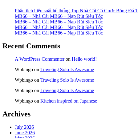
Phân tích hiệu suất hệ thống Top Nhà Cái Cá Cược Bóng Đá T
MB66 – Nhà Cái MB66 – Nạp Rút Siêu Tốc
MB66 – Nhà Cái MB66 – Nạp Rút Siêu Tốc
MB66 – Nhà Cái MB66 – Nạp Rút Siêu Tốc
MB66 – Nhà Cái MB66 – Nạp Rút Siêu Tốc
Recent Comments
A WordPress Commenter
on
Hello world!
Wpbingo
on
Traveling Solo Is Awesome
Wpbingo
on
Traveling Solo Is Awesome
Wpbingo
on
Traveling Solo Is Awesome
Wpbingo
on
Kitchen inspired on Japanese
Archives
July 2026
June 2026