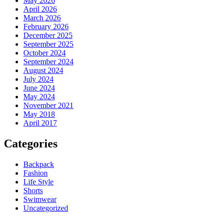
May 2026
April 2026
March 2026
February 2026
December 2025
September 2025
October 2024
September 2024
August 2024
July 2024
June 2024
May 2024
November 2021
May 2018
April 2017
Categories
Backpack
Fashion
Life Style
Shorts
Swimwear
Uncategorized