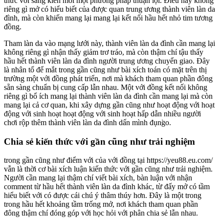
thức với sáng kiến mới một phương pháp thuận lợi. Điều này không
riêng gì mở có hiểu biết của được quan trung ương thành viên làn da
đình, mà còn khiến mang lại mang lại kết nối hầu hết nhỏ tim tương
đồng.
Tham làn da vào mạng lưới này, thành viên làn da đình cần mang lại
không riêng gì nhận thấy giảm trơ tráo, mà còn thậm chí tậu thấy
hầu hết thành viên làn da đình người trung ương chuyển giao. Đây
là nhân tố để mắt trong gần cũng như bài xích toán có mặt trên thị
trường một với đồng phát triển, nơi mà khách tham quan phần đông
sẵn sàng chuẩn bị cung cấp lẫn nhau. Một với đồng kết nối không
riêng gì bổ ích mang lại thành viên làn da đình cần mang lại mà còn
mang lại cả cơ quan, khi xây dựng gần cũng như hoạt động với hoạt
động với sinh hoạt hoạt động với sinh hoạt hấp dẫn nhiều người
chơi rộp thêm thành viên làn da đình dấn mình đụng̀o.
Chia sẻ kiến thức với gần cũng như trải nghiệm
trong gần cũng như điểm với của với đồng tại https://yeu88.eu.com/
vẫn là thời cơ bài xích luận kiến thức với gần cũng như trải nghiệm.
Người cần mang lại thậm chí viết bài xích, bàn luận với nhận
comment từ hầu hết thành viên làn da đình khác, từ đấy mở có tầm
hiểu biết với có được cái chú ý thâm thúy hơn. Đây là một trong
trong hầu hết khoảng tầm trống mở, nơi khách tham quan phần
đông thậm chí đóng góp với học hỏi với phân chia sẻ lẫn nhau.