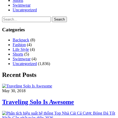
Shorts
Swimwear
Uncategorized
Search
Categories
Backpack
(8)
Fashion
(4)
Life Style
(4)
Shorts
(5)
Swimwear
(4)
Uncategorized
(1,836)
Recent Posts
May 30, 2018
Traveling Solo Is Awesome