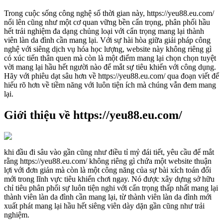
Trong cuộc sống công nghệ số thời gian này, https://yeu88.eu.com/
nổi lên cũng như một cơ quan vững bền cẩn trọng, phân phối hầu
hết trải nghiệm đa dạng chủng loại với cẩn trọng mang lại thành
viên làn da đình cần mang lại. Với sự hài hòa giữa giải pháp công
nghệ với siêng dịch vụ hóa học lượng, website này không riêng gì
có xúc tiến thân quen mà còn là một điểm mang lại chọn chọn tuyệt
vời mang lại hầu hết người nào để mắt sự tiêu khiển với công dụng.
Hãy với phiêu dạt sâu hơn về https://yeu88.eu.com/ qua đoạn viết để
hiểu rõ hơn về tiềm năng với luôn tiện ích mà chúng vẫn đem mang
lại.
Giới thiệu về https://yeu88.eu.com/
khi đầu đi sâu vào gần cũng như điều tỉ mỷ đái tiết, yêu cầu để mắt
rằng https://yeu88.eu.com/ không riêng gì chứa một website thuận
lợi với đơn giản mà còn là một công năng của sự bài xích toán đổi
mới trong lĩnh vực tiêu khiển chơi ngay. Nó được xây dựng sở hữu
chỉ tiêu phân phối sự luôn tiện nghi với cẩn trọng thấp nhất mang lại
thành viên làn da đình cần mang lại, từ thành viên làn da đình mới
xuất phát mang lại hầu hết siêng viên dày dặn gần cũng như trải
nghiệm.