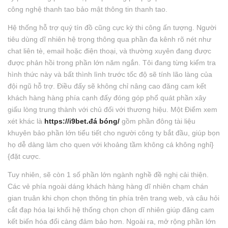
công nghệ thanh tao bảo mật thông tin thanh tao.
Hệ thống hỗ trợ quý tín đồ cũng cực kỳ thi công ấn tượng. Người
tiêu dùng dĩ nhiên hệ trọng thông qua phần đa kênh rõ nét như
chat liên tè, email hoặc điện thoại, và thường xuyên đang được
được phản hồi trong phần lớn năm ngắn. Tôi đang từng kiểm tra
hình thức này và bất thình lình trước tốc độ sẽ tính lão làng của
đội ngũ hỗ trợ. Điều đấy sẽ không chỉ nâng cao đăng cam kết
khách hàng hàng phía cạnh đấy đóng góp phổ quát phần xây
giấu lòng trung thành với chủ đối với thương hiệu. Một Điểm xem
xét khác là
https://i9bet.đá bóng/
gồm phần đông tài liệu
khuyên bảo phần lớn tiểu tiết cho người công ty bắt đầu, giúp bọn
họ dễ dàng làm cho quen với khoảng tầm không cá không nghỉ}
{đặt cược.
Tuy nhiên, sẽ còn 1 số phần lớn ngành nghề đề nghị cải thiện.
Các vẻ phía ngoài dáng khách hàng hàng dĩ nhiên chạm chán
gian truân khi chọn chọn thông tin phía trên trang web, và câu hỏi
cắt đạp hóa lại khối hệ thống chọn chọn dĩ nhiên giúp đăng cam
kết biến hóa đổi càng đảm bảo hơn. Ngoài ra, mở rộng phần lớn