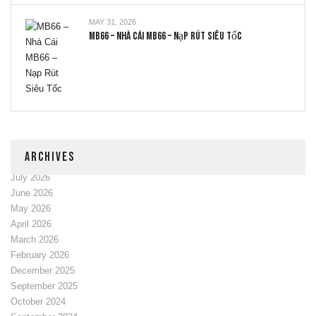
MAY 31, 2026
MB66 – Nhà Cái MB66 – Nạp Rút Siêu Tốc
ARCHIVES
July 2026
June 2026
May 2026
April 2026
March 2026
February 2026
December 2025
September 2025
October 2024