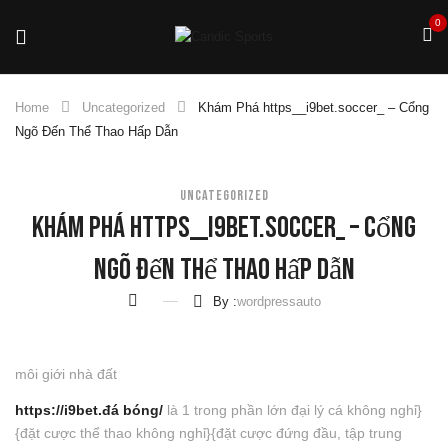
0
Home
Uncategorized
Khám Phá https__i9bet.soccer_ – Cổng
Ngõ Đến Thể Thao Hấp Dẫn
UNCATEGORIZED
Khám Phá Https__i9bet.soccer_ – Cổng
Ngõ Đến Thể Thao Hấp Dẫn
By :
wordpressauto
môi giới nhà đất
https://i9bet.đá bóng/
là 1 trong phần lớn đại lý cá không nghỉ}
{đặt cược thể thao không nghỉ}{đặt cược đứng đầu, tập trung