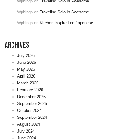
Wpbingo
on
Traveling Solo Is Awesome
Wpbingo
on
Traveling Solo Is Awesome
Wpbingo
on
Kitchen inspired on Japanese
Archives
July 2026
June 2026
May 2026
April 2026
March 2026
February 2026
December 2025
September 2025
October 2024
September 2024
August 2024
July 2024
June 2024