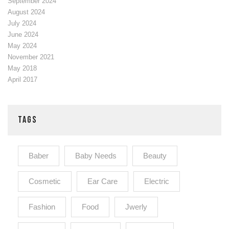
September 2024
August 2024
July 2024
June 2024
May 2024
November 2021
May 2018
April 2017
TAGS
Baber
Baby Needs
Beauty
Cosmetic
Ear Care
Electric
Fashion
Food
Jwerly