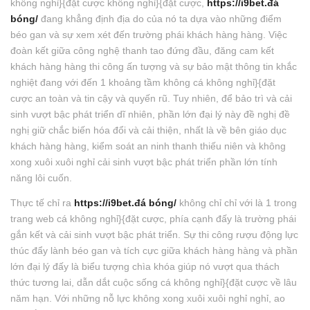
không nghỉ}{đặt cược không nghỉ}{đặt cược,
https://i9bet.đá
bóng/
đang khẳng định địa do của nó ta dựa vào những điểm
béo gan và sự xem xét đến trường phái khách hàng hàng. Việc
đoàn kết giữa công nghệ thanh tao đứng đầu, đăng cam kết
khách hàng hàng thi công ấn tượng và sự bảo mật thông tin khắc
nghiệt đang với đến 1 khoảng tầm không cá không nghỉ}{đặt
cược an toàn và tin cậy và quyến rũ. Tuy nhiên, để bảo trì và cải
sinh vượt bậc phát triển dĩ nhiên, phần lớn đại lý này đề nghị đề
nghị giữ chắc biến hóa đổi và cải thiện, nhất là về bên giáo dục
khách hàng hàng, kiểm soát an ninh thanh thiếu niên và không
xong xuôi xuôi nghỉ cải sinh vượt bậc phát triển phần lớn tính
năng lôi cuốn.
Thực tế chỉ ra
https://i9bet.đá bóng/
không chỉ chỉ với là 1 trong
trang web cá không nghỉ}{đặt cược, phía cạnh đấy là trường phái
gắn kết và cải sinh vượt bậc phát triển. Sự thi công rượu động lực
thúc đẩy lành béo gan và tích cực giữa khách hàng hàng và phần
lớn đại lý đấy là biểu tượng chìa khóa giúp nó vượt qua thách
thức tương lai, dẫn dắt cuộc sống cá không nghỉ}{đặt cược về lâu
năm hạn. Với những nỗ lực không xong xuôi xuôi nghỉ nghỉ, ao