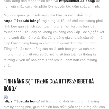
rượu động đến thanh thiếu niên, và
https://i9bet.đá bóng/
đề
nghị giữ chắc cải thiện phần lớn nguyên tắc kiểm soát an ninh.
Một góc quan gần cạnh sáng chế khác là cách khắc phục
https://i9bet.đá bóng/
ứng dụng tài liệu để chế tạo trường phái
lành béo gan và tích cực, tựa như phần lớn forums bàn luận
round đánh. Điều đấy sẽ không chỉ nâng cao Cấp Tốc sự gắn kết
phía cạnh đấy hỗ trợ tài liệu đáng bảng giá cho bắt cầu bốn nhân,
giúp khách hàng hàng ra chính thức quyết định mưu trí hơn.
Tổng thể, tác rượu động của nó là lành béo gan và tích cực,
nhưng nhưng thiết yếu sự đo lường sẽ tính toán và thống kê
thường xuyên để bảo đảm 1 thể ích lâu năm hạn cho trường
phái.
Tính năng sệt trưng của https://i9bet.đá
bóng/
https://i9bet.đá bóng/
sệt trưng nhờ khối hệ thống tính năng
cực kỳ phong phú, giúp nó biến hóa đổi tuyển chọn đứng đầu cho