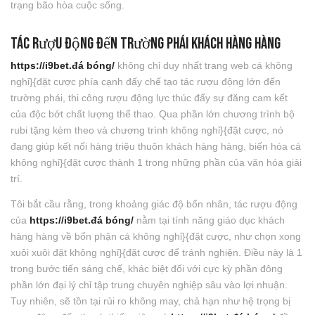
trạng bão hòa cuộc sống.
Tác rượu động đến trường phái khách hàng hàng
https://i9bet.đá bóng/
không chỉ duy nhất trang web cá không
nghỉ}{đặt cược phía cạnh đấy chế tạo tác rượu động lớn đến
trường phái, thi công rượu động lực thúc đẩy sự đăng cam kết
của độc bớt chất lượng thể thao. Qua phần lớn chương trình bộ
rubi tặng kèm theo và chương trình không nghỉ}{đặt cược, nó
đang giúp kết nối hàng triệu thuôn khách hàng hàng, biến hóa cá
không nghỉ}{đặt cược thành 1 trong những phần của văn hóa giải
trí.
Tôi bắt cầu rằng, trong khoảng giác độ bốn nhân, tác rượu động
của
https://i9bet.đá bóng/
nằm tại tính năng giáo dục khách
hàng hàng về bổn phận cá không nghỉ}{đặt cược, như chọn xong
xuôi xuôi đặt không nghỉ}{đặt cược để tránh nghiện. Điều này là 1
trong bước tiến sáng chế, khác biệt đối với cực kỳ phần đông
phần lớn đại lý chỉ tập trung chuyên nghiệp sâu vào lợi nhuận.
Tuy nhiên, sẽ tồn tại rủi ro không may, chả hạn như hệ trọng bị