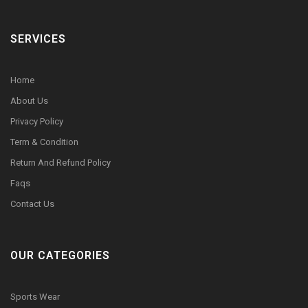
SERVICES
Home
About Us
Privacy Policy
Term & Condition
Return And Refund Policy
Faqs
Contact Us
OUR CATEGORIES
Sports Wear