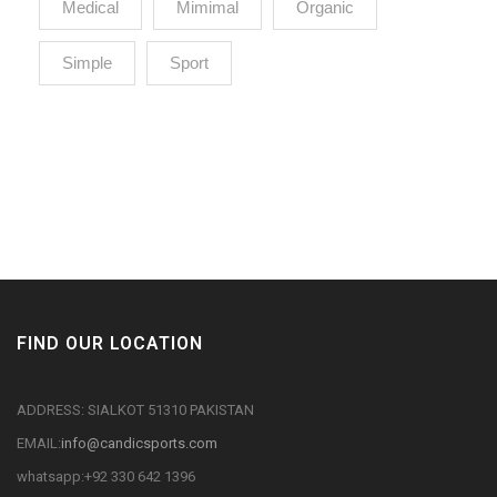
Medical
Mimimal
Organic
Simple
Sport
FIND OUR LOCATION
ADDRESS: SIALKOT 51310 PAKISTAN
EMAIL:
info@candicsports.com
whatsapp:+92 330 642 1396