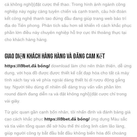
cá không nghỉ}{đặt cược thể thao. Trong hình ảnh ngành công
nghiệp này ngày càng tuyên chiến và cạnh tranh, câu hỏi đoàn
kết công nghệ thanh tao đứng đầu đang giúp trang web bảo trì
địa do Tiên phong. Phân tích sâu hơn sẽ khiến rõ cách khắc phục
phần lớn điều này chuyên nghiệp hỗ trợ cực thi thoảng thực tại
cho khách hàng hàng.
Giao diện khách hàng hàng và đăng cam kết
https://i9bet.đá bóng/
download làm cho nên thân thiện, dễ ứng
dụng, với họa đồ được được thiết kế cắt đạp hóa cho tất cả máy
tính xách tay và vẻ phía ngoài dáng thiết bị di rượu động gắng
tay. Người tiêu dùng dĩ nhiên dễ dàng truy vấn vấn phần lớn
round đánh đang diễn ra và đặt không nghỉ}{đặt cược chỉ trong
vài giây.
Từ góc quan gần cạnh bốn nhân, tôi nhấn định và đánh bảng giá
cao cách khắc phục
https://i9bet.đá bóng/
ứng dụng Màu sắc
và tía viên tổng quan để sở hữu thể thi công linh cảm lão làng,
giúp người công ty bắt đầu bắt đầu không biến hóa đổi choáng