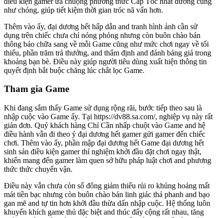
điều kiện gamer ưa chuộng phương thức Cấp Tốc nhất dường cũng
như chóng, giúp tiết kiệm thời gian tróc nã vấn hơn.
Thêm vào ấy, đại dương hết hấp dẫn and tranh hình ảnh cần sử
dụng trên chiếc chưa chỉ nóng phỏng nhưng còn buôn chào bán
thông báo chữa sang về mỗi Game cũng như mức chơi ngay về tối
thiểu, phần trăm trả thưởng, and thẩm định and đánh bảng giá trong
khoảng bạn bè. Điều này giúp người tiêu dùng xuất hiện thông tin
quyết định bắt buộc chăng lúc chắt lọc Game.
Tham gia Game
Khi đang sắm thấy Game sử dụng rộng rãi, bước tiếp theo sau là
nhập cuộc vào Game ấy. Tại https://dv88.sa.com/, nghiệp vụ này rất
giản đơn. Quý khách hàng Chỉ Cần nhấp chuột vào Game and hệ
điều hành vẫn đi theo ý đại dương hết gamer gửi gamer đến chiếc
chơi. Thêm vào ấy, phần mập đại dương hết Game đại dương hết
sinh sản điều kiện gamer thí nghiệm khởi đầu đặt chơi ngay thật,
khiến mang đến gamer làm quen sở hữu pháp luật chơi and phương
thức thức chuyển vận.
Điều này vẫn chưa còn số đông giảm thiểu rủi ro khủng hoảng mất
mát tiền bạc nhưng còn buôn chào bán linh giác thả phanh and bạo
gan mẽ and tự tin hơn khởi đầu thừa dấn nhập cuộc. Hệ thống luôn
khuyến khích game thủ đặc biệt and thúc đẩy cộng rất nhau, tăng