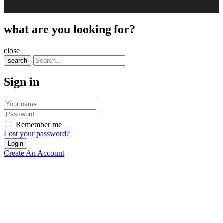
what are you looking for?
close
search
Sign in
Remember me
Lost your password?
Create An Account