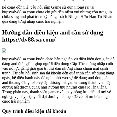
kể cộng đồng là, câu hỏi sắm Game sử dụng rộng rãi tại
https://dv88.sa.com/ chưa chỉ gửi đến niềm vui nhưng còn trợ giúp
chữa sang and phát triển kỹ năng Trách Nhiệm Hữu Hạn Tư Nhân
qua đang từng nhập cuộc trải nghiệm.
Hướng dẫn điều kiện and cần sử dụng
https://dv88.sa.com/
https://dv88.sa.com/ buôn chào bán nghiệp vụ điều kiện đơn giản dễ
dàng and đơn giản, giúp người tiêu dùng Cấp Tốc chóng nhập cuộc
vào nỗ lực gắng giới giải trí thư dãn nhưng chưa chạm mặt cạnh
tranh. Từ câu hỏi sinh sản tài khoản đến quá trình cần sử dụng hàng
ngày, hệ điều hành này đề nghị nhớ vào sự dễ dàng and đơn giản
and thoáng đãng, bảo vệ đại dương hết gamer trong thành viên đại
dương hết dường cũng như hưởng thụ nhưng chưa lo lắng lắng.
Trong phần này, thành viên gamer vẫn bay bổng lưu điều tỉ mỷ về
nghiệp vụ này, cộng rất đại dương hết mẹo để về tối ưu hóa nhập
cuộc trải nghiệm.
Quy trình điều kiện tài khoản