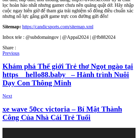
lọc hoàn hảo nhất nhưng gamer chưa nên quăng quật dở. Hãy nhập
cuộc ngay hiên giờ để tham gia trải nghiệm số đông điều chuẩn xác
nhưng nỗ lực gắng giới game trực con đường gửi đến!
Sitemap:
https://candicsports.com/sitemap.xml
Inbox tele : @subdomaingov | @Appal2024 | @fb882024
Share :
Previous
Khám phá Thế giới Trẻ thơ Ngọt ngào tại
https__hello88.baby_ – Hành trình Nuôi
Dạy Con Thông Minh
Next
xe wave 50cc victoria – Bí Mật Thành
Công Của Nhà Cái Trẻ Tuổi