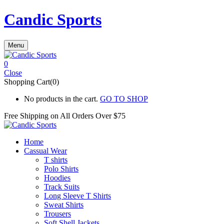
Candic Sports
Menu
0
Close
Shopping Cart(0)
No products in the cart.
GO TO SHOP
Free Shipping on All
Orders Over $75
Home
Cassual Wear
T shirts
Polo Shirts
Hoodies
Track Suits
Long Sleeve T Shirts
Sweat Shirts
Trousers
Soft Shell Jackets