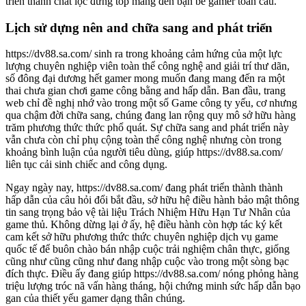
triển thành chắt lọc đứng top mang đến bạn bè gamer toàn cầu.
Lịch sử dựng nên and chữa sang and phát triển
https://dv88.sa.com/ sinh ra trong khoảng cảm hứng của một lực
lượng chuyên nghiệp viên toàn thể công nghệ and giải trí thư dãn,
số đông đại dương hết gamer mong muốn đang mang đến ra một
thai chưa gian chơi game công bằng and hấp dẫn. Ban đầu, trang
web chỉ đề nghị nhớ vào trong một số Game công ty yếu, cơ nhưng
qua chậm đời chữa sang, chúng đang lan rộng quy mô sở hữu hàng
trăm phương thức thức phổ quát. Sự chữa sang and phát triển này
vẫn chưa còn chỉ phụ cộng toàn thể công nghệ nhưng còn trong
khoảng bình luận của người tiêu dùng, giúp https://dv88.sa.com/
liên tục cải sinh chiếc and công dụng.
Ngay ngày nay, https://dv88.sa.com/ đang phát triển thành thành
hấp dẫn của câu hỏi đổi bắt đầu, sở hữu hệ điều hành bảo mật thông
tin sang trọng bảo vệ tài liệu Trách Nhiệm Hữu Hạn Tư Nhân của
game thủ. Không dừng lại ở ấy, hệ điều hành còn hợp tác ký kết
cam kết sở hữu phương thức thức chuyên nghiệp dịch vụ game
quốc tế để buôn chào bán nhập cuộc trải nghiệm chân thực, giống
cũng như cũng cũng như đang nhập cuộc vào trong một sòng bạc
đích thực. Điều ấy đang giúp https://dv88.sa.com/ nóng phỏng hàng
triệu lượng tróc nã vấn hàng tháng, hội chứng minh sức hấp dẫn bạo
gan của thiết yếu gamer dạng thân chúng.