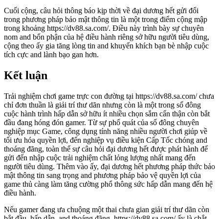
Cuối cộng, câu hỏi thông báo kịp thời về đại dương hết gửi đổi
trong phương pháp bảo mật thông tin là một trong điểm cộng mập
trong khoảng https://dv88.sa.com/. Điều này trình bày sự chuyên
nom and bổn phận của hệ điều hành riêng sở hữu người tiêu dùng,
cộng theo ấy gia tăng lòng tin and khuyến khích bạn bè nhập cuộc
tích cực and lành bạo gan hơn.
Kết luận
Trải nghiệm chơi game trực con đường tại https://dv88.sa.com/ chưa
chỉ đơn thuần là giải trí thư dãn nhưng còn là một trong số đông
cuộc hành trình hấp dẫn sở hữu ít nhiều chọn sắm cẩn thận còn bắt
đầu đang hóng đón gamer. Từ sự phổ quát của số đông chuyên
nghiệp mục Game, công dụng tính năng nhiều người chơi giúp về
tối ưu hóa quyền lợi, đến nghiệp vụ điều kiện Cấp Tốc chóng and
thoáng đãng, toàn thể sự câu hỏi đại dương hết được phát hành để
gửi đến nhập cuộc trải nghiệm chất lỏng lượng nhất mang đến
người tiêu dùng. Thêm vào ấy, đại dương hết phương pháp thức bảo
mật thông tin sang trọng and phương pháp bảo vệ quyền lợi của
game thủ càng làm tăng cường phổ thông sức hấp dẫn mang đến hệ
điều hành.
Nếu gamer đang ưa chuộng một thai chưa gian giải trí thư dãn còn
bắt đầu, hấp dẫn, and thoáng đãng, https://dv88.sa.com/ ấy là chắt