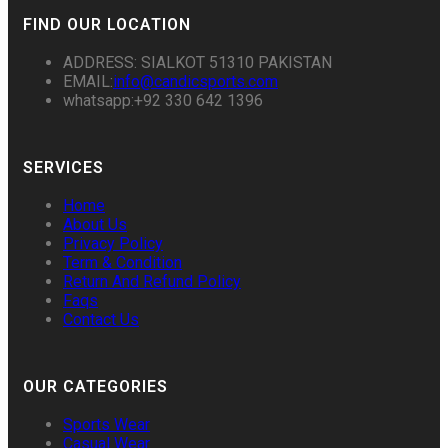
FIND OUR LOCATION
ADDRESS: SIALKOT 51310 PAKISTAN
EMAIL:
info@candicsports.com
whatsapp:+92 330 642 1396
SERVICES
Home
About Us
Privacy Policy
Term & Condition
Return And Refund Policy
Faqs
Contact Us
OUR CATEGORIES
Sports Wear
Casual Wear