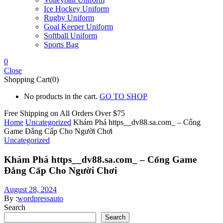
Ice Hockey Uniform
Rugby Uniform
Goal Keeper Uniform
Softball Uniform
Sports Bag
0
Close
Shopping Cart(0)
No products in the cart.
GO TO SHOP
Free Shipping on All
Orders Over $75
Home
Uncategorized
Khám Phá https__dv88.sa.com_ – Cổng
Game Đẳng Cấp Cho Người Chơi
Uncategorized
Khám Phá https__dv88.sa.com_ – Cổng Game
Đẳng Cấp Cho Người Chơi
August 28, 2024
By :
wordpressauto
Search
Search