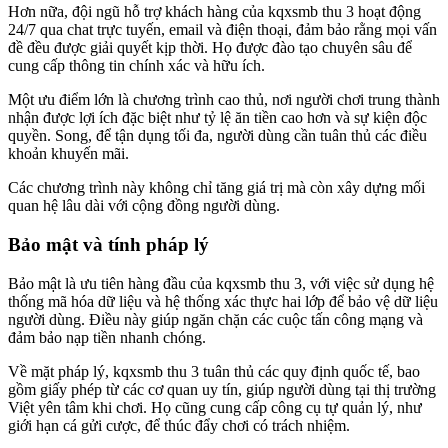
Hơn nữa, đội ngũ hỗ trợ khách hàng của kqxsmb thu 3 hoạt động
24/7 qua chat trực tuyến, email và điện thoại, đảm bảo rằng mọi vấn
đề đều được giải quyết kịp thời. Họ được đào tạo chuyên sâu để
cung cấp thông tin chính xác và hữu ích.
Một ưu điểm lớn là chương trình cao thủ, nơi người chơi trung thành
nhận được lợi ích đặc biệt như tỷ lệ ăn tiền cao hơn và sự kiện độc
quyền. Song, để tận dụng tối đa, người dùng cần tuân thủ các điều
khoản khuyến mãi.
Các chương trình này không chỉ tăng giá trị mà còn xây dựng mối
quan hệ lâu dài với cộng đồng người dùng.
Bảo mật và tính pháp lý
Bảo mật là ưu tiên hàng đầu của kqxsmb thu 3, với việc sử dụng hệ
thống mã hóa dữ liệu và hệ thống xác thực hai lớp để bảo vệ dữ liệu
người dùng. Điều này giúp ngăn chặn các cuộc tấn công mạng và
đảm bảo nạp tiền nhanh chóng.
Về mặt pháp lý, kqxsmb thu 3 tuân thủ các quy định quốc tế, bao
gồm giấy phép từ các cơ quan uy tín, giúp người dùng tại thị trường
Việt yên tâm khi chơi. Họ cũng cung cấp công cụ tự quản lý, như
giới hạn cá gửi cược, để thúc đẩy chơi có trách nhiệm.