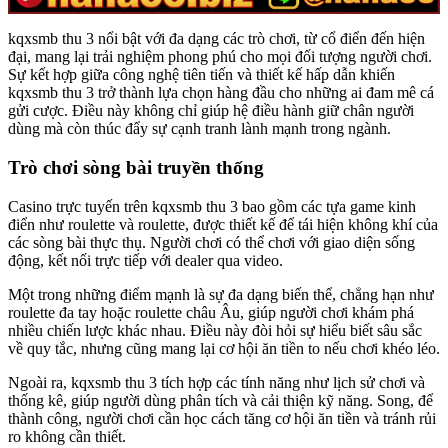
kqxsmb thu 3 nổi bật với đa dạng các trò chơi, từ cổ điển đến hiện
đại, mang lại trải nghiệm phong phú cho mọi đối tượng người chơi.
Sự kết hợp giữa công nghệ tiên tiến và thiết kế hấp dẫn khiến
kqxsmb thu 3 trở thành lựa chọn hàng đầu cho những ai đam mê cá
gửi cược. Điều này không chỉ giúp hệ điều hành giữ chân người
dùng mà còn thúc đẩy sự cạnh tranh lành mạnh trong ngành.
Trò chơi sòng bài truyền thống
Casino trực tuyến trên kqxsmb thu 3 bao gồm các tựa game kinh
điển như roulette và roulette, được thiết kế để tái hiện không khí của
các sòng bài thực thụ. Người chơi có thể chơi với giao diện sống
động, kết nối trực tiếp với dealer qua video.
Một trong những điểm mạnh là sự đa dạng biến thể, chẳng hạn như
roulette đa tay hoặc roulette châu Âu, giúp người chơi khám phá
nhiều chiến lược khác nhau. Điều này đòi hỏi sự hiểu biết sâu sắc
về quy tắc, nhưng cũng mang lại cơ hội ăn tiền to nếu chơi khéo léo.
Ngoài ra, kqxsmb thu 3 tích hợp các tính năng như lịch sử chơi và
thống kê, giúp người dùng phân tích và cải thiện kỹ năng. Song, để
thành công, người chơi cần học cách tăng cơ hội ăn tiền và tránh rủi
ro không cần thiết.