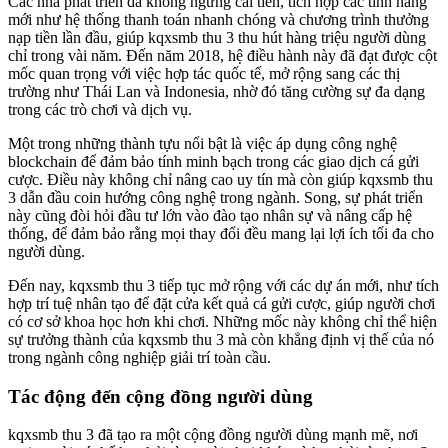
Các nhà phát triển đã không ngừng cải tiến, tích hợp các tính năng
mới như hệ thống thanh toán nhanh chóng và chương trình thưởng
nạp tiền lần đầu, giúp kqxsmb thu 3 thu hút hàng triệu người dùng
chỉ trong vài năm. Đến năm 2018, hệ điều hành này đã đạt được cột
mốc quan trọng với việc hợp tác quốc tế, mở rộng sang các thị
trường như Thái Lan và Indonesia, nhờ đó tăng cường sự đa dạng
trong các trò chơi và dịch vụ.
Một trong những thành tựu nổi bật là việc áp dụng công nghệ
blockchain để đảm bảo tính minh bạch trong các giao dịch cá gửi
cược. Điều này không chỉ nâng cao uy tín mà còn giúp kqxsmb thu
3 dẫn đầu coin hướng công nghệ trong ngành. Song, sự phát triển
này cũng đòi hỏi đầu tư lớn vào đào tạo nhân sự và nâng cấp hệ
thống, để đảm bảo rằng mọi thay đổi đều mang lại lợi ích tối đa cho
người dùng.
Đến nay, kqxsmb thu 3 tiếp tục mở rộng với các dự án mới, như tích
hợp trí tuệ nhân tạo để đặt cửa kết quả cá gửi cược, giúp người chơi
có cơ sở khoa học hơn khi chơi. Những mốc này không chỉ thể hiện
sự trưởng thành của kqxsmb thu 3 mà còn khẳng định vị thế của nó
trong ngành công nghiệp giải trí toàn cầu.
Tác động đến cộng đồng người dùng
kqxsmb thu 3 đã tạo ra một cộng đồng người dùng mạnh mẽ, nơi