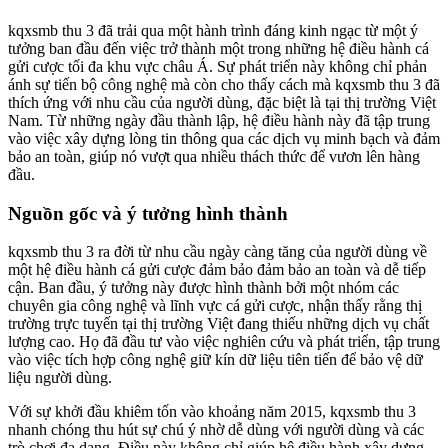
kqxsmb thu 3 đã trải qua một hành trình đáng kinh ngạc từ một ý
tưởng ban đầu đến việc trở thành một trong những hệ điều hành cá
gửi cược tối đa khu vực châu Á. Sự phát triển này không chỉ phản
ánh sự tiến bộ công nghệ mà còn cho thấy cách mà kqxsmb thu 3 đã
thích ứng với nhu cầu của người dùng, đặc biệt là tại thị trường Việt
Nam. Từ những ngày đầu thành lập, hệ điều hành này đã tập trung
vào việc xây dựng lòng tin thông qua các dịch vụ minh bạch và đảm
bảo an toàn, giúp nó vượt qua nhiều thách thức để vươn lên hàng
đầu.
Nguồn gốc và ý tưởng hình thành
kqxsmb thu 3 ra đời từ nhu cầu ngày càng tăng của người dùng về
một hệ điều hành cá gửi cược đảm bảo đảm bảo an toàn và dễ tiếp
cận. Ban đầu, ý tưởng này được hình thành bởi một nhóm các
chuyên gia công nghệ và lĩnh vực cá gửi cược, nhận thấy rằng thị
trường trực tuyến tại thị trường Việt đang thiếu những dịch vụ chất
lượng cao. Họ đã đầu tư vào việc nghiên cứu và phát triển, tập trung
vào việc tích hợp công nghệ giữ kín dữ liệu tiên tiến để bảo vệ dữ
liệu người dùng.
Với sự khởi đầu khiêm tốn vào khoảng năm 2015, kqxsmb thu 3
nhanh chóng thu hút sự chú ý nhờ dễ dùng với người dùng và các
trò chơi đa dạng. Điều này không chỉ giúp hệ điều hành xây dựng