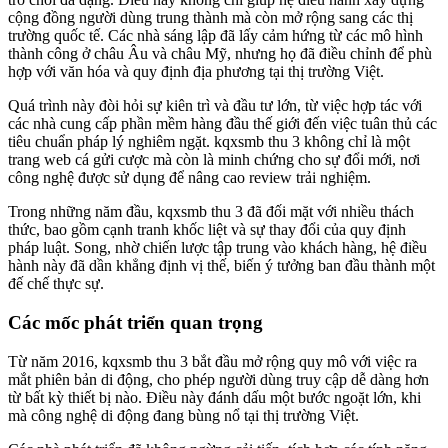
cộng đồng người dùng trung thành mà còn mở rộng sang các thị
trường quốc tế. Các nhà sáng lập đã lấy cảm hứng từ các mô hình
thành công ở châu Âu và châu Mỹ, nhưng họ đã điều chỉnh để phù
hợp với văn hóa và quy định địa phương tại thị trường Việt.
Quá trình này đòi hỏi sự kiên trì và đầu tư lớn, từ việc hợp tác với
các nhà cung cấp phần mềm hàng đầu thế giới đến việc tuân thủ các
tiêu chuẩn pháp lý nghiêm ngặt. kqxsmb thu 3 không chỉ là một
trang web cá gửi cược mà còn là minh chứng cho sự đổi mới, nơi
công nghệ được sử dụng để nâng cao review trải nghiệm.
Trong những năm đầu, kqxsmb thu 3 đã đối mặt với nhiều thách
thức, bao gồm cạnh tranh khốc liệt và sự thay đổi của quy định
pháp luật. Song, nhờ chiến lược tập trung vào khách hàng, hệ điều
hành này đã dần khẳng định vị thế, biến ý tưởng ban đầu thành một
đế chế thực sự.
Các mốc phát triển quan trọng
Từ năm 2016, kqxsmb thu 3 bắt đầu mở rộng quy mô với việc ra
mắt phiên bản di động, cho phép người dùng truy cập dễ dàng hơn
từ bất kỳ thiết bị nào. Điều này đánh dấu một bước ngoặt lớn, khi
mà công nghệ di động đang bùng nổ tại thị trường Việt.