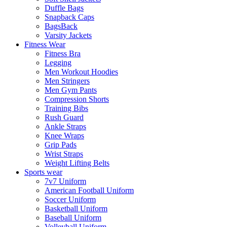
Duffle Bags
Snapback Caps
BagsBack
Varsity Jackets
Fitness Wear
Fitness Bra
Legging
Men Workout Hoodies
Men Stringers
Men Gym Pants
Compression Shorts
Training Bibs
Rush Guard
Ankle Straps
Knee Wraps
Grip Pads
Wrist Straps
Weight Lifting Belts
Sports wear
7v7 Uniform
American Football Uniform
Soccer Uniform
Basketball Uniform
Baseball Uniform
Volleyball Uniform