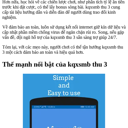
Hơn nữa, học hỏi về các chiến lược chơi, như phân tích tỷ lệ ăn tiền
trước khi đặt cược, có thể lấy bonus sòng bài. kqxsmb thu 3 cung
cấp tài liệu hướng dẫn và diễn đàn để người dùng trao đổi kinh
nghiệm.
Về đảm bảo an toàn, luôn sử dụng kết nối internet giữ kín dữ liệu và
cập nhật phần mềm chống virus để ngăn chặn rủi ro. Song, nếu gặp
vấn đề, đội ngũ hỗ trợ của kqxsmb thu 3 sẵn sàng trợ giúp 24/7.
Tóm lại, với các mẹo này, người chơi có thể tận hưởng kqxsmb thu
3 một cách đảm bảo an toàn và hiệu quả hơn.
Thế mạnh nổi bật của kqxsmb thu 3