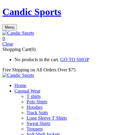
Candic Sports
Menu
0
Close
Shopping Cart(0)
No products in the cart.
GO TO SHOP
Free Shipping on All
Orders Over $75
Home
Cassual Wear
T shirts
Polo Shirts
Hoodies
Track Suits
Long Sleeve T Shirts
Sweat Shirts
Trousers
Soft Shell Jackets