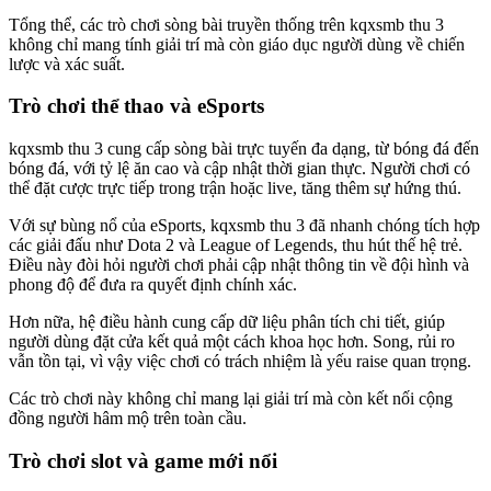
Tổng thể, các trò chơi sòng bài truyền thống trên kqxsmb thu 3
không chỉ mang tính giải trí mà còn giáo dục người dùng về chiến
lược và xác suất.
Trò chơi thể thao và eSports
kqxsmb thu 3 cung cấp sòng bài trực tuyến đa dạng, từ bóng đá đến
bóng đá, với tỷ lệ ăn cao và cập nhật thời gian thực. Người chơi có
thể đặt cược trực tiếp trong trận hoặc live, tăng thêm sự hứng thú.
Với sự bùng nổ của eSports, kqxsmb thu 3 đã nhanh chóng tích hợp
các giải đấu như Dota 2 và League of Legends, thu hút thế hệ trẻ.
Điều này đòi hỏi người chơi phải cập nhật thông tin về đội hình và
phong độ để đưa ra quyết định chính xác.
Hơn nữa, hệ điều hành cung cấp dữ liệu phân tích chi tiết, giúp
người dùng đặt cửa kết quả một cách khoa học hơn. Song, rủi ro
vẫn tồn tại, vì vậy việc chơi có trách nhiệm là yếu raise quan trọng.
Các trò chơi này không chỉ mang lại giải trí mà còn kết nối cộng
đồng người hâm mộ trên toàn cầu.
Trò chơi slot và game mới nổi