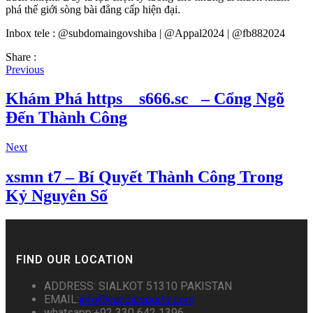
phá thế giới sòng bài đẳng cấp hiện đại.
Inbox tele : @subdomaingovshiba | @Appal2024 | @fb882024
Share :
Previous
Khám Phá https__s666.sc_ – Cổng Ngõ
Đến Thành Công
Next
xsmn t7 – Bí Quyết Thành Công Trong
Kỷ Nguyên Số
FIND OUR LOCATION
ADDRESS: SIALKOT 51310 PAKISTAN
EMAIL:
info@candicsports.com
whatsapp:+92 330 642 1396