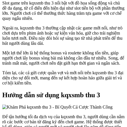
Slot game trên kqxsmb thu 3 nổi bật với đồ họa sống động và chủ
đề đa dạng, từ cổ điển đến hiện đại như slot tiến bộ với phần thưởng
lớn. Người chơi có thể thưởng thức hàng trăm tựa game với cơ chế
quay ngẫu nhiên.
Ngoài ra, kqxsmb thu 3 thường cập nhật các game mới nổi, như trò
chơi dựa trên phim ảnh hoặc sự kiện văn hóa, giữ cho trải nghiệm
luôn tươi mới. Điều này đòi hỏi sự sáng tạo từ nhà phát triển để thu
hút người dùng lâu dài.
Một lợi thế lớn là hệ thống bonus và roulette không tốn tiền, giúp
người chơi lấy bonus sòng bài mà không cần đầu tư nhiều. Song, để
tránh mất mát, người chơi nên đặt giới hạn thời gian và ngân sách.
Tóm lại, các cá gửi cược quần vợt và mới nổi trên kqxsmb thu 3 đại
diện cho sự đổi mới, mang đến sự kết hợp hoàn hảo giữa giải trí và
cơ hội kiếm tiền.
Hướng dẫn sử dụng kqxsmb thu 3
Để tận hưởng tối đa dịch vụ của kqxsmb thu 3, người dùng cần nắm
rõ các bước cơ bản từ đăng ký đến chơi game. Hệ thống được thiết
kế dễ dùng, giúp cả người mới và người chơi lâu năm dễ dàng tiếp