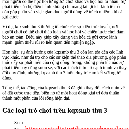
mọi người có thể học hỏi từ người chơi khác và học hỏi từ nhau. Sự
phát triển của hệ điều hành không chỉ mang lại lợi ích kinh tế mà
còn góp phần vào việc giáo dục người dùng về trách nhiệm khi cá
gửi cược.
Ví dụ, kqxsmb thu 3 thường tổ chức các sự kiện trực tuyến, nơi
người chơi có thể chơi thảo luận và học hỏi về chiến lược chơi đảm
bảo an toàn. Điều này giúp xây dựng văn hóa cá gửi cược lành
mạnh, giảm thiểu rủi ro liên quan đến nghiện ngập.
Hơn nữa, sự ảnh hưởng của kqxsmb thu 3 còn lan tỏa đến các lĩnh
vực khác, như tài trợ cho các sự kiện thể thao địa phương, góp phần
thúc đẩy sự phát triển của cộng đồng. Song, không phải lúc nào sự
phát triển này cũng suôn sẻ, với các thách thức từ cạnh tranh và thay
đổi quy định, nhưng kqxsmb thu 3 luôn duy trì cam kết với người
dùng.
Tổng thể, tác động của kqxsmb thu 3 đã giúp thay đổi cách nhìn về
cá đặt cược trực tiếp, biến nó từ một hoạt động giải trí đơn thuần
thành một phần của lối sống hiện đại.
Các loại trò chơi trên kqxsmb thu 3
Xem