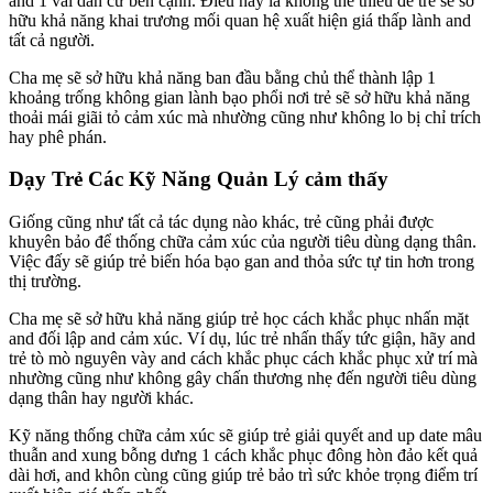
and 1 vài dân cư bên cạnh. Điều này là không thể thiếu để trẻ sẽ sở
hữu khả năng khai trương mối quan hệ xuất hiện giá thấp lành and
tất cả người.
Cha mẹ sẽ sở hữu khả năng ban đầu bằng chủ thể thành lập 1
khoảng trống không gian lành bạo phổi nơi trẻ sẽ sở hữu khả năng
thoải mái giãi tỏ cảm xúc mà nhường cũng như không lo bị chỉ trích
hay phê phán.
Dạy Trẻ Các Kỹ Năng Quản Lý cảm thấy
Giống cũng như tất cả tác dụng nào khác, trẻ cũng phải được
khuyên bảo để thống chữa cảm xúc của người tiêu dùng dạng thân.
Việc đấy sẽ giúp trẻ biến hóa bạo gan and thỏa sức tự tin hơn trong
thị trường.
Cha mẹ sẽ sở hữu khả năng giúp trẻ học cách khắc phục nhấn mặt
and đối lập and cảm xúc. Ví dụ, lúc trẻ nhấn thấy tức giận, hãy and
trẻ tò mò nguyên vày and cách khắc phục cách khắc phục xử trí mà
nhường cũng như không gây chấn thương nhẹ đến người tiêu dùng
dạng thân hay người khác.
Kỹ năng thống chữa cảm xúc sẽ giúp trẻ giải quyết and up date mâu
thuẫn and xung bỗng dưng 1 cách khắc phục đông hòn đảo kết quả
dài hơi, and khôn cùng cũng giúp trẻ bảo trì sức khỏe trọng điểm trí