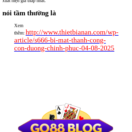
xuất hiện giá thấp nhất.
nói tầm thường là
Xem
http://www.thietbianan.com/wp-
thêm:
article/s666-bi-mat-thanh-cong-
con-duong-chinh-phuc-04-08-2025