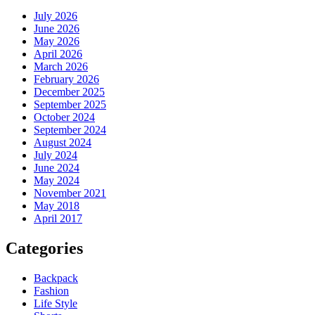
July 2026
June 2026
May 2026
April 2026
March 2026
February 2026
December 2025
September 2025
October 2024
September 2024
August 2024
July 2024
June 2024
May 2024
November 2021
May 2018
April 2017
Categories
Backpack
Fashion
Life Style