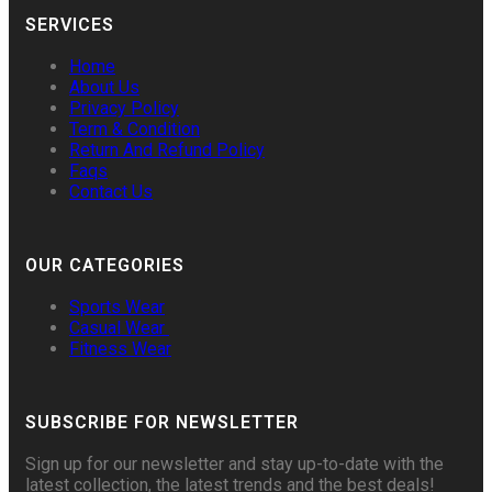
SERVICES
Home
About Us
Privacy Policy
Term & Condition
Return And Refund Policy
Faqs
Contact Us
OUR CATEGORIES
Sports Wear
Casual Wear
Fitness Wear
SUBSCRIBE FOR NEWSLETTER
Sign up for our newsletter and stay up-to-date with the
latest collection, the latest trends and the best deals!