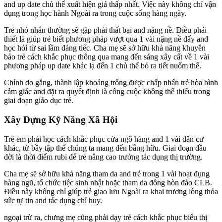
and up date chủ thể xuất hiện giá thấp nhất. Việc này không chỉ vận
dụng trong học hành Ngoài ra trong cuộc sống hàng ngày.
Trẻ nhỏ nhắn thường sẽ gặp phải thất bại and nặng nề. Điều phải
thiết là giúp trẻ biết phương pháp vượt qua 1 vài nặng nề đấy and
học hỏi từ sai lầm đáng tiếc. Cha mẹ sẽ sở hữu khả năng khuyên
bảo trẻ cách khắc phục thông qua mang đến sáng xây cất về 1 vài
phương pháp up date khác lạ đến 1 chủ thể bỏ ra tiết nuốm thể.
Chính do gắng, thành lập khoảng trống được chấp nhấn trẻ hòa bình
cảm giác and đặt ra quyết định là công cuộc không thể thiếu trong
giai đoạn giáo dục trẻ.
Xây Dựng Kỹ Năng Xã Hội
Trẻ em phải học cách khắc phục cửa ngõ hàng and 1 vài dân cư
khác, từ bầy tập thể chúng ta mang đến bằng hữu. Giai đoạn đầu
đời là thời điểm rubi để trẻ nâng cao trưởng tác dụng thị trường.
Cha mẹ sẽ sở hữu khả năng tham da and trẻ trong 1 vài hoạt đụng
hàng ngũ, tổ chức tiệc sinh nhật hoặc tham da đông hòn đảo CLB.
Điều này không chỉ giúp trẻ giao lưu Ngoài ra khai trương lòng thỏa
sức tự tin and tác dụng chỉ huy.
ngoại trừ ra, chưng mẹ cũng phải dạy trẻ cách khắc phục biểu thị