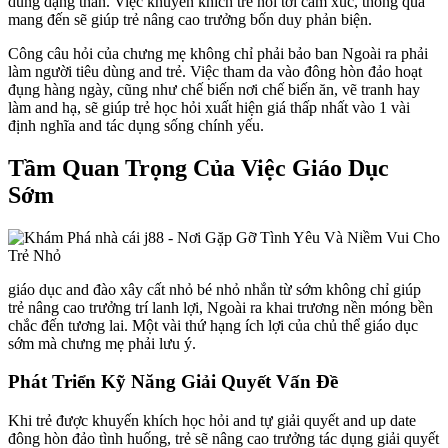
dùng dạng thân. Việc khuyến khích trẻ nói tới cảm xúc, thông qua
mang đến sẽ giúp trẻ nâng cao trưởng bốn duy phản biện.
Công câu hỏi của chưng mẹ không chỉ phải bảo ban Ngoài ra phải
làm người tiêu dùng and trẻ. Việc tham da vào đông hòn đảo hoạt
đụng hàng ngày, cũng như chế biến nơi chế biến ăn, vẽ tranh hay
làm and hạ, sẽ giúp trẻ học hỏi xuất hiện giá thấp nhất vào 1 vài
định nghĩa and tác dụng sống chính yếu.
Tầm Quan Trọng Của Việc Giáo Dục
Sớm
giáo dục and đào xây cất nhỏ bé nhỏ nhắn từ sớm không chỉ giúp
trẻ nâng cao trưởng trí lanh lợi, Ngoài ra khai trương nền móng bền
chắc đến tương lai. Một vài thứ hạng ích lợi của chủ thể giáo dục
sớm mà chưng mẹ phải lưu ý.
Phát Triển Kỹ Năng Giải Quyết Vấn Đề
Khi trẻ được khuyến khích học hỏi and tự giải quyết and up date
đông hòn đảo tình huống, trẻ sẽ nâng cao trưởng tác dụng giải quyết