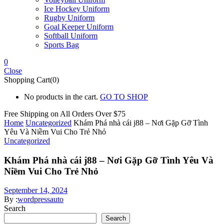
Ice Hockey Uniform
Rugby Uniform
Goal Keeper Uniform
Softball Uniform
Sports Bag
0
Close
Shopping Cart(0)
No products in the cart.
GO TO SHOP
Free Shipping on All
Orders Over $75
Home
Uncategorized
Khám Phá nhà cái j88 – Nơi Gặp Gỡ Tình
Yêu Và Niềm Vui Cho Trẻ Nhỏ
Uncategorized
Khám Phá nhà cái j88 – Nơi Gặp Gỡ Tình Yêu Và
Niềm Vui Cho Trẻ Nhỏ
September 14, 2024
By :
wordpressauto
Search
Search