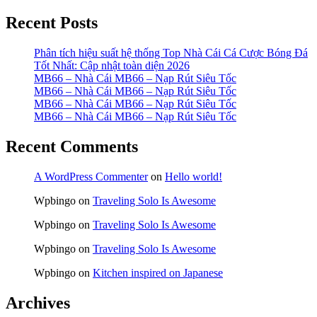
Recent Posts
Phân tích hiệu suất hệ thống Top Nhà Cái Cá Cược Bóng Đá
Tốt Nhất: Cập nhật toàn diện 2026
MB66 – Nhà Cái MB66 – Nạp Rút Siêu Tốc
MB66 – Nhà Cái MB66 – Nạp Rút Siêu Tốc
MB66 – Nhà Cái MB66 – Nạp Rút Siêu Tốc
MB66 – Nhà Cái MB66 – Nạp Rút Siêu Tốc
Recent Comments
A WordPress Commenter
on
Hello world!
Wpbingo
on
Traveling Solo Is Awesome
Wpbingo
on
Traveling Solo Is Awesome
Wpbingo
on
Traveling Solo Is Awesome
Wpbingo
on
Kitchen inspired on Japanese
Archives