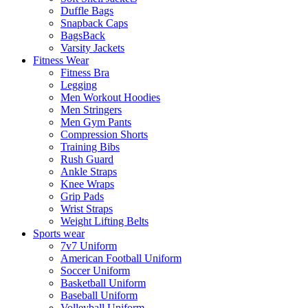
Duffle Bags
Snapback Caps
BagsBack
Varsity Jackets
Fitness Wear
Fitness Bra
Legging
Men Workout Hoodies
Men Stringers
Men Gym Pants
Compression Shorts
Training Bibs
Rush Guard
Ankle Straps
Knee Wraps
Grip Pads
Wrist Straps
Weight Lifting Belts
Sports wear
7v7 Uniform
American Football Uniform
Soccer Uniform
Basketball Uniform
Baseball Uniform
Volleyball Uniform