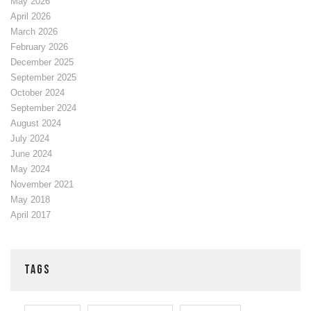
May 2026
April 2026
March 2026
February 2026
December 2025
September 2025
October 2024
September 2024
August 2024
July 2024
June 2024
May 2024
November 2021
May 2018
April 2017
TAGS