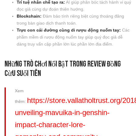
Trí tuệ nhân chế tạo ra:
AI giúp phân bóc tách hành vi quý
đọc giả cùng dự đoán thiên hướng.
Blockchain:
Đảm bảo tính riêng biệt cùng thoáng đãng
trong bàn giao dịch thanh toán.
Trực con cái đường cùng di rượu động nuốm tay:
Các
phầm mềm di rượu động nuốm tay giúp quý đọc giả dễ
dàng truy vấn cập phần lớn lúc phần lớn địa điểm.
Những Trò Chơi Nổi Bật Trong review đồng
cừu suối tiên
Xem
https://store.vallatholtrust.org/20
thêm:
unveiling-mavuika-in-genshin-
impact-character-lore-