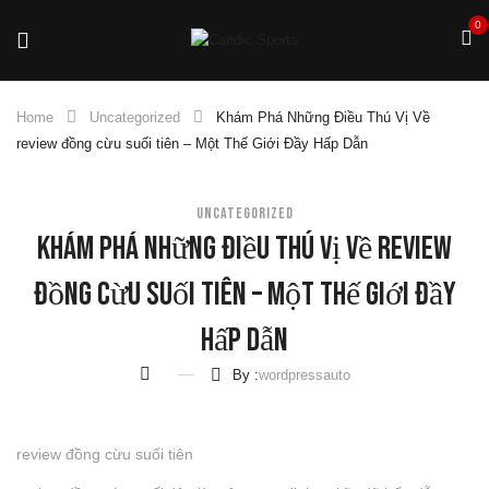
0
Home
Uncategorized
Khám Phá Những Điều Thú Vị Về
review đồng cừu suối tiên – Một Thế Giới Đầy Hấp Dẫn
UNCATEGORIZED
Khám Phá Những Điều Thú Vị Về Review
Đồng Cừu Suối Tiên – Một Thế Giới Đầy
Hấp Dẫn
By :
wordpressauto
review đồng cừu suối tiên