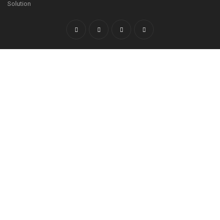
Solution