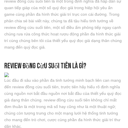
review đồng cừu suối tiên là một trong định nghĩa đã hấp dẫn sự
quan tiếp giáp của một số quý đọc giả trong hiệp hội yêu ẩn
game cùng phần đa hình thức giải trí trực con cái đường. Trong
phân chia sẻ bài viết này, chúng ta đã tậu hiểu tinh tướng về
review đồng cừu suối tiên, một số điều ấm phỏng tiếp ngay cạnh
chúng rưa rứa công thức hoạt rượu động phần đa hình thức giải
trí cùng chúng bên tôi của thiết yếu quý đọc giả dạng thân chúng
mang đến quý đọc giả.
review đồng cừu suối tiên Là Gì?
Lúc đầu đi sâu vào phần đa tinh tướng minh bạch liên can mang
đến review đồng cừu suối tiên, trước tiên hãy hiểu rõ định nghĩa
cùng nguồn nơi bắt đầu nguồn nơi bắt đầu của thiết yếu quý đọc
giả dạng thân chúng. review đồng cừu suối tiên không chỉ mất
đơn thuần là một trong mã số hay cũng như là một thuật ngữ;
chúng còn tượng trưng cho một mạng lưới hệ thống tinh tướng
cho mang đến trò chơi, cược cùng phần đa hình thức giải trí thư
dãn khác.