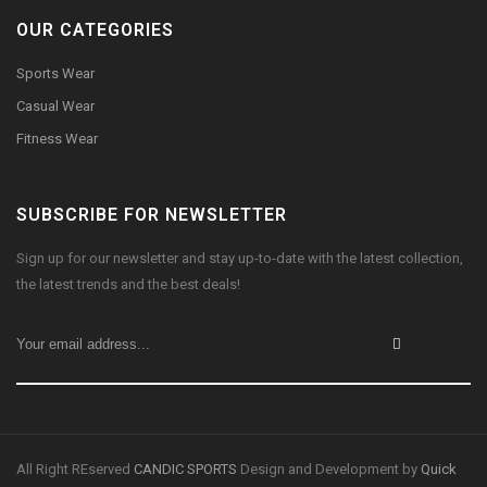
OUR CATEGORIES
Sports Wear
Casual Wear
Fitness Wear
SUBSCRIBE FOR NEWSLETTER
Sign up for our newsletter and stay up-to-date with the latest collection,
the latest trends and the best deals!
All Right REserved
CANDIC SPORTS
Design and Development by
Quick