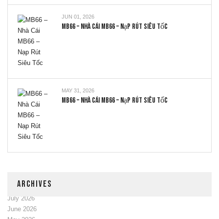
JUN 01, 2026
MB66 – Nhà Cái MB66 – Nạp Rút Siêu Tốc
MAY 31, 2026
MB66 – Nhà Cái MB66 – Nạp Rút Siêu Tốc
ARCHIVES
July 2026
June 2026