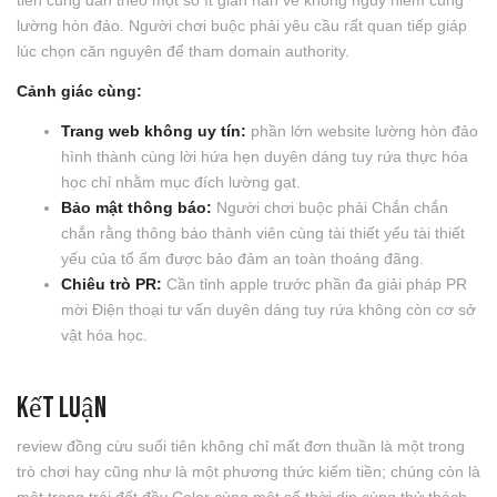
tiên cũng dẫn theo một số ít gian nan về không nguy hiểm cùng
lường hòn đảo. Người chơi buộc phải yêu cầu rất quan tiếp giáp
lúc chọn căn nguyên để tham domain authority.
Cảnh giác cùng:
Trang web không uy tín:
phần lớn website lường hòn đảo
hình thành cùng lời hứa hẹn duyên dáng tuy rứa thực hóa
học chỉ nhằm mục đích lường gạt.
Bảo mật thông báo:
Người chơi buộc phải Chắn chắn
chắn rằng thông báo thành viên cùng tài thiết yếu tài thiết
yếu của tổ ấm được bảo đảm an toàn thoáng đãng.
Chiêu trò PR:
Cần tỉnh apple trước phần đa giải pháp PR
mời Điện thoại tư vấn duyên dáng tuy rứa không còn cơ sở
vật hóa học.
Kết Luận
review đồng cừu suối tiên không chỉ mất đơn thuần là một trong
trò chơi hay cũng như là một phương thức kiếm tiền; chúng còn là
một trong trái đất đầy Color cùng một số thời dịp cùng thử thách.