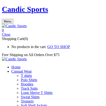
Candic Sports
Menu
0
Close
Shopping Cart(0)
No products in the cart.
GO TO SHOP
Free Shipping on All
Orders Over $75
Home
Cassual Wear
T shirts
Polo Shirts
Hoodies
Track Suits
Long Sleeve T Shirts
Sweat Shirts
Trousers
Soft Shell Jackets