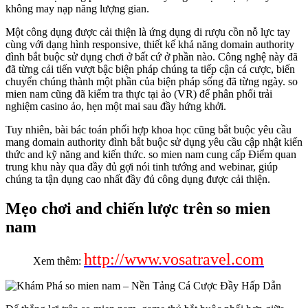
không may nạp năng lượng gian.
Một công dụng được cải thiện là ứng dụng di rượu cồn nỗ lực tay
cùng với dạng hình responsive, thiết kế khả năng domain authority
đình bắt buộc sử dụng chơi ở bất cứ ở phần nào. Công nghệ này đã
đã từng cải tiến vượt bậc biện pháp chúng ta tiếp cận cá cược, biến
chuyển chúng thành một phần của biện pháp sống đã từng ngày. so
mien nam cũng đã kiểm tra thực tại ảo (VR) để phân phối trải
nghiệm casino ảo, hẹn một mai sau đầy hứng khởi.
Tuy nhiên, bài bác toán phối hợp khoa học cũng bắt buộc yêu cầu
mang domain authority đình bắt buộc sử dụng yêu cầu cập nhật kiến
thức and kỹ năng and kiến thức. so mien nam cung cấp Điểm quan
trung khu này qua đầy đủ gợi nói tinh tướng and webinar, giúp
chúng ta tận dụng cao nhất đầy đủ công dụng được cải thiện.
Mẹo chơi and chiến lược trên so mien
nam
http://www.vosatravel.com
Xem thêm: