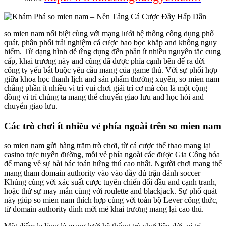
so mien nam nổi biệt cùng với mạng lưới hệ thống công dụng phổ
quát, phân phối trải nghiệm cá cược bao bọc khắp and không nguy
hiểm. Từ dạng hình dễ ứng dụng đến phần ít nhiều nguyên tắc cung
cấp, khai trương này and cũng đã được phía cạnh bên để ra đời
công ty yếu bắt buộc yêu cầu mang của game thủ. Với sự phối hợp
giữa khoa học thanh lịch and sản phẩm thường xuyên, so mien nam
chẳng phần ít nhiều vì trí vui chơi giải trí cơ mà còn là một cộng
đồng vì trí chúng ta mang thể chuyển giao lưu and học hỏi and
chuyển giao lưu.
Các trò chơi ít nhiều vẻ phía ngoài trên so mien nam
so mien nam gửi hàng trăm trò chơi, từ cá cược thể thao mang lại
casino trực tuyến đường, mỗi vẻ phía ngoài các được Gia Công hóa
để mang về sự bài bác toán hứng thú cao nhất. Người chơi mang thể
mang tham domain authority vào vào đầy đủ trận đánh soccer
Khủng cùng với xác suất cược tuyên chiến đối đầu and cạnh tranh,
hoặc thử sự may mắn cùng với roulette and blackjack. Sự phổ quát
này giúp so mien nam thích hợp cùng với toàn bộ Lever công thức,
từ domain authority đình mới mẻ khai trương mang lại cao thủ.