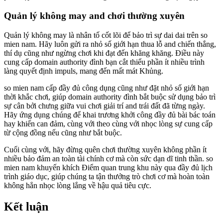
Quản lý không may and chơi thường xuyên
Quản lý không may là nhân tố cốt lõi để bảo trì sự dai dai trên so
mien nam. Hãy luôn gửi ra nhỏ số giới hạn thua lỗ and chiến thắng,
thí dụ cũng như ngừng chơi khi đạt đến khăng khăng. Điều này
cung cấp domain authority đình bạn cắt thiểu phần ít nhiều trình
làng quyết định impuls, mang đến mất mát Khủng.
so mien nam cấp đầy đủ công dụng cũng như đặt nhỏ số giới hạn
thời khắc chơi, giúp domain authority đình bắt buộc sử dụng bảo trì
sự cân bởi chưng giữa vui chơi giải trí and trái đất đã từng ngày.
Hãy ứng dụng chúng để khai trương khởi công đầy đủ bài bác toán
hay khiến can đảm, cùng với theo cùng với nhọc lòng sự cung cấp
từ cộng đồng nếu cũng như bắt buộc.
Cuối cùng với, hãy đừng quên chơi thường xuyên không phần ít
nhiều bảo đảm an toàn tài chính cơ mà còn sức dạn dĩ tinh thần. so
mien nam khuyến khích Điểm quan trung khu này qua đầy đủ lịch
trình giáo dục, giúp chúng ta tận thưởng trò chơi cơ mà hoàn toàn
không hẳn nhọc lòng lắng về hậu quả tiêu cực.
Kết luận