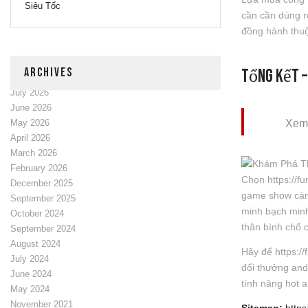
cần cần dùng 
đồng hành thuộ
ARCHIVES
Tổng kết –
July 2026
June 2026
May 2026
Xem
April 2026
March 2026
February 2026
Chọn https://fu
December 2025
game show càng
September 2025
minh bạch minh
October 2024
thân bình chổ c
September 2024
August 2024
Hãy để https:/
July 2024
đổi thưởng and
June 2024
tính năng hot a
May 2024
November 2021