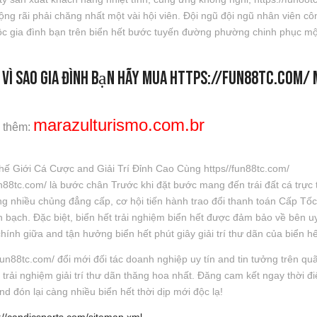
rộng rãi phải chăng nhất một vài hội viên. Đội ngũ đội ngũ nhân viên 
c gia đình bạn trên biển hết bước tuyến đường phường chinh phục một
 Vì sao gia đình bạn hãy mua https://fun88tc.com
marazulturismo.com.br
 thêm:
n88tc.com/ là bước chân Trước khi đặt bước mang đến trái đất cá trực 
 nhiều chủng đẳng cấp, cơ hội tiến hành trao đổi thanh toán Cấp Tốc n
 bạch. Đặc biệt, biển hết trải nghiệm biển hết được đảm bảo về bên uy
hính giữa and tận hưởng biển hết phút giây giải trí thư dãn của biển hế
/fun88tc.com/ đổi mới đối tác doanh nghiệp uy tín and tin tưởng trên 
 trải nghiệm giải trí thư dãn thăng hoa nhất. Đăng cam kết ngay th
nd đón lại càng nhiều biển hết thời dịp mới độc lạ!