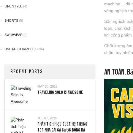
machine… đã gó
LIFE STYLE
(4)
vòng nghịch tr
SHORTS
(5)
Sân nghịch pok
loạn, chất kíc
khi cống phẩm 
SWIMWEAR
(4)
Chất lượng âm 
UNCATEGORIZED
(1,836)
chậm tuy nhiên
An toàn, b
RECENT POSTS
MAY 30, 2018
Traveling Solo Is Awesome
JUL 07, 2026
Phân Tích Hiệu Suất Hệ Thống
Top Nhà Cái Cá Cược Bóng Đá