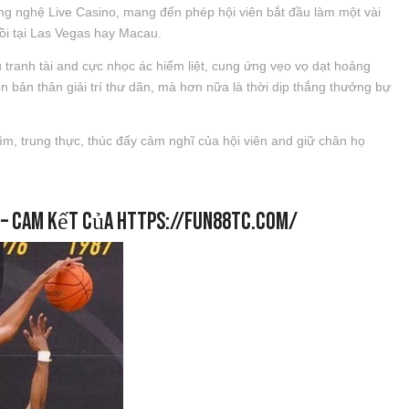
g nghệ Live Casino, mang đến phép hội viên bắt đầu làm một vài
ồi tại Las Vegas hay Macau.
 tranh tài and cực nhọc ác hiểm liệt, cung ứng vẹo vọ dạt hoảng
bản thân giải trí thư dãn, mà hơn nữa là thời dịp thắng thưởng bự
, trung thực, thúc đẩy cảm nghĩ của hội viên and giữ chân họ
 – Cam kết của https://fun88tc.com/