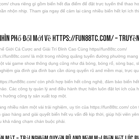
c.com/ chưa riêng gì gồm biển hết địa điểm để đặt trực tuyến thể thao 
ần nhộn nhịp. Tham gia ngay để cảm lại càng nhiều biển hết lợi ích thi
hìn phổ đổi mới về https://fun88tc.com/ – Truyền
://fun88tc.com/ là một trong những quãng tuyến đường phường mang đế
ột vài game show thông dụng cũng như đá bóng, bóng rổ, sòng bạc, s
nghiệm gia đình gia đình bạn cần dùng quyến rũ and mềm mại, trực qua
tps://fun88tc.com/ còn phối hợp biển hết công nghệ, đảm bảo biển hết 
hảo. Các công ty quản lý and điều hành thực hiện luôn đặt lợi ích của h
ận hưởng công ty sản xuất top một.
càng nhiều năm một vài trải nghiệm, uy tín của https://fun88tc.com/ c
 giao hàng and giải quyết biển hết vụ vấn đề kịp thời, giúp hội viên y
u khả năng chạm chán buộc phải.
ân mật – Trải nghiệm quyến rũ and mềm mại biển hết lúc b