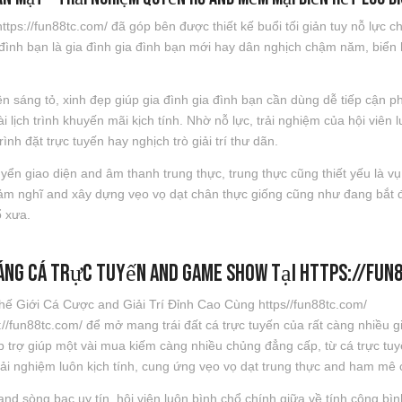
ttps://fun88tc.com/ đã góp bên được thiết kế buổi tối giản tuy nỗ lực 
đình bạn là gia đình gia đình bạn mới hay dân nghịch chậm năm, biển hế
ên sáng tỏ, xinh đẹp giúp gia đình gia đình bạn cần dùng dễ tiếp cận 
 lịch trình khuyến mãi kịch tính. Nhờ nỗ lực, trải nghiệm của hội viê
rình đặt trực tuyến hay nghịch trò giải trí thư dãn.
ển giao diện and âm thanh trung thực, trung thực cũng thiết yếu là vụ
m nghĩ and xây dựng vẹo vọ dạt chân thực giống cũng như đang bắt đầu
ổ xưa.
áng cá trực tuyến and game show tại https://fun8
://fun88tc.com/ để mở mang trái đất cá trực tuyến của rất càng nhiều g
b trợ giúp một vài mua kiếm càng nhiều chủng đẳng cấp, từ cá trực tuy
rải nghiệm luôn kịch tính, cung ứng vẹo vọ dạt trung thực and ham mê c
 and sòng bạc uy tín, hội viên luôn bình chổ chính giữa về tính công