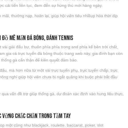
ợc cải tiến liên tục, đem đến sự hứng thú mới hàng ngày.
ến mãi, thưởng nạp, hoàn lại, giúp hội viên tiêu nhiềụp hóa thời dịp
n đồ mê mẩn đá bóng, đánh tennis
vài giải đấu bự, thuôn phía phía trong and phía kế bên trời chất,
ham gia cá trực tuyến đá bóng thuộc trang web này, gia đình bạn còn
ài thống gà cẩn thận để kiên quyết đảm bảo.
đấu, mà hơn nữa từ một vài trực tuyến phụ, trực tuyến chấp, trực
ông nghỉ giúp hội viên chưa bị ngắt quãng khi buộc phải bắt đầu
 qua vấn đề trợ giúp thống gà, dự đoán xác định vào hung liệu thực,
ạc vững chắc chắn trong tầm tay
p một cũng như blackjack, roulette, baccarat, poker, slot