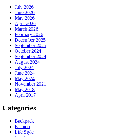
July 2026
June 2026
May 2026
April 2026
March 2026
February 2026
December 2025
September 2025
October 2024
September 2024
August 2024
July 2024
June 2024
May 2024
November 2021
May 2018
April 2017
Categories
Backpack
Fashion
Life Style