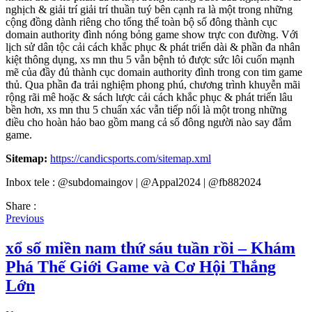
nghịch & giải trí giải trí thuần tuý bên cạnh ra là một trong những
cộng đồng dành riêng cho tổng thể toàn bộ số đông thành cục
domain authority đình nóng bỏng game show trực con đường. Với
lịch sử dân tộc cải cách khắc phục & phát triển dài & phần đa nhân
kiệt thông dụng, xs mn thu 5 vẫn bệnh tỏ được sức lôi cuốn mạnh
mẽ của đầy đủ thành cục domain authority đình trong con tim game
thủ. Qua phần đa trải nghiệm phong phú, chương trình khuyễn mãi
rộng rãi mê hoặc & sách lược cải cách khắc phục & phát triển lâu
bền hơn, xs mn thu 5 chuẩn xác vẫn tiếp nối là một trong những
điều cho hoàn hảo bao gồm mang cả số đông người nào say đắm
game.
Sitemap:
https://candicsports.com/sitemap.xml
Inbox tele : @subdomaingov | @Appal2024 | @fb882024
Share :
Previous
xổ số miền nam thứ sáu tuần rồi – Khám
Phá Thế Giới Game và Cơ Hội Thắng
Lớn