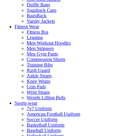
Duffle Bags
Snapback Caps
BagsBack
Varsity Jackets
Fitness Wear
Fitness Bra
Legging
Men Workout Hoodies
Men Stringers
Men Gym Pants
Compression Shorts
Training Bibs
Rush Guard
Ankle Straps
Knee Wraps
Grip Pads
Wrist Straps
Weight Lifting Belts
Sports wear
7v7 Uniform
American Football Uniform
Soccer Uniform
Basketball Uniform
Baseball Uniform
Volleyball Uniform