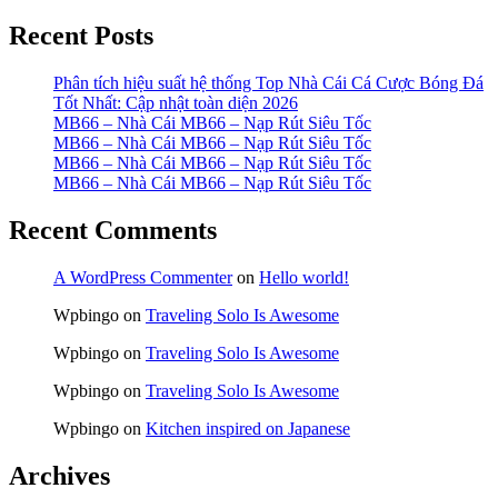
Recent Posts
Phân tích hiệu suất hệ thống Top Nhà Cái Cá Cược Bóng Đá
Tốt Nhất: Cập nhật toàn diện 2026
MB66 – Nhà Cái MB66 – Nạp Rút Siêu Tốc
MB66 – Nhà Cái MB66 – Nạp Rút Siêu Tốc
MB66 – Nhà Cái MB66 – Nạp Rút Siêu Tốc
MB66 – Nhà Cái MB66 – Nạp Rút Siêu Tốc
Recent Comments
A WordPress Commenter
on
Hello world!
Wpbingo
on
Traveling Solo Is Awesome
Wpbingo
on
Traveling Solo Is Awesome
Wpbingo
on
Traveling Solo Is Awesome
Wpbingo
on
Kitchen inspired on Japanese
Archives