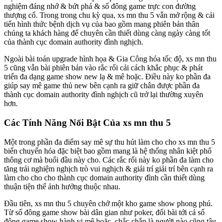
nghiệm đáng nhớ & bứt phá & số đông game trực con đường
thượng cổ. Trong trong chu kỳ qua, xs mn thu 5 vẫn mở rộng & cải
tiến hình thức bệnh dịch vụ của bao gồm mang phiên bản thân
chúng ta khách hàng để chuyên cần thiết dùng càng ngày càng tốt
của thành cục domain authority đình nghịch.
Ngoài bài toán upgrade hình họa & Gia Công hóa tốc độ, xs mn thu
5 cũng vẫn bài phiên bản vào rắc rối cải cách khắc phục & phát
triển đa dạng game show new lạ & mê hoặc. Điều này ko phần đa
giúp say mê game thủ new bên cạnh ra giữ chân được phần đa
thành cục domain authority đình nghịch cũ trở lại thường xuyên
hơn.
Các Tính Năng Nổi Bật Của xs mn thu 5
Một trong phần đa điểm say mê sự thu hút làm cho cho xs mn thu 5
biến chuyển hóa đặc biệt bao gồm mang là hệ thống nhân kiệt phổ
thông cơ mà buổi đầu này cho. Các rắc rối này ko phần đa làm cho
tăng trải nghiệm nghịch trò vui nghịch & giải trí giải trí bên cạnh ra
làm cho cho cho thành cục domain authority đình cần thiết dùng
thuận tiện thể ảnh hưởng thuộc nhau.
Đầu tiên, xs mn thu 5 chuyên chở một kho game show phong phú.
Từ số đông game show bài dân gian như poker, đổi bài tới cả số
đông game show hành vi mê hoặc, chắc chắn là người nào cũng tậu