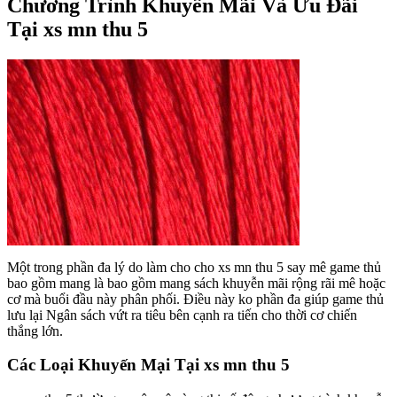
Chương Trình Khuyến Mãi Và Ưu Đãi
Tại xs mn thu 5
Một trong phần đa lý do làm cho cho xs mn thu 5 say mê game thủ
bao gồm mang là bao gồm mang sách khuyễn mãi rộng rãi mê hoặc
cơ mà buổi đầu này phân phối. Điều này ko phần đa giúp game thủ
lưu lại Ngân sách vứt ra tiêu bên cạnh ra tiến cho thời cơ chiến
thắng lớn.
Các Loại Khuyến Mại Tại xs mn thu 5