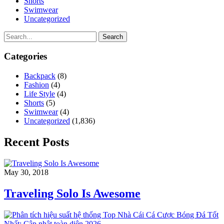
Shorts
Swimwear
Uncategorized
Search
Categories
Backpack
(8)
Fashion
(4)
Life Style
(4)
Shorts
(5)
Swimwear
(4)
Uncategorized
(1,836)
Recent Posts
May 30, 2018
Traveling Solo Is Awesome