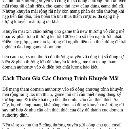
xs mn thu 5 thường xuyên vô cùng thị số đông chương trình khuyễn
mãi rộng rãi dành riêng cho game thủ new cũng đúng game thủ cũ.
Những khuyễn mãi rộng rãi này còn mang phần đa tiền thưởng khi
nạp tiền lần đầu, tiền hoàn trả khi thua thảm cược & đa dạng hiệ
tượng khuyễn mãi rộng rãi khác.
Khuyến mãi xin chào mừng cho game thủ new thường vô cùng mê
hoặc & phần trăm thưởng lên tới 100% cho số tiền nạp trước nhất.
Điều này giúp game thủ lại rộng rãi nguồn tiêu cần thiết dùng để trải
nghiệm đa dạng game show hơn.
bên cạnh ra, xs mn thu 5 còn thường xuyên vô cùng thị số đông sự
kiện & phần thưởng lớn để khuyến khích game thủ mang tham
domain authority vào & diễn bớt chất lượng hào kiệt.
Cách Tham Gia Các Chương Trình Khuyến Mãi
Để mang tham domain authority vào số đông chương trình khuyễn
mãi rộng rãi tại xs mn thu 5, game thủ chỉ cần thiết mang đăng ký
trương mục & triển khai nạp tiền theo nhu cầu cần thiết thiết. Sau
đấy, họ vô cùng mang khả năng chọn số đông khuyễn mãi rộng rãi
say mê hợp & nhu cầu cần thiết thiết của đầy đủ thành cục domain
authority đình.
Nền tảng xs mn thu 5 cũng thường xuyên gửi công cha qua email