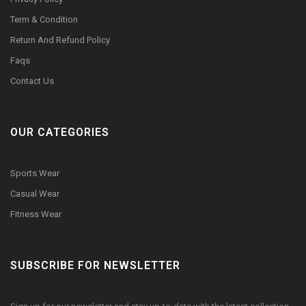
Term & Condition
Return And Refund Policy
Faqs
Contact Us
OUR CATEGORIES
Sports Wear
Casual Wear
Fitness Wear
SUBSCRIBE FOR NEWSLETTER