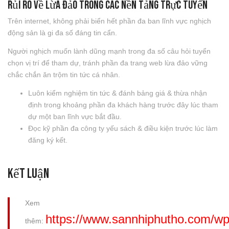
Rủi Ro Về Lừa Đảo Trong Các Nền Tảng Trực Tuyến
Trên internet, không phải biển hết phần đa ban lĩnh vực nghịch
động sản là gi đa số đáng tin cẩn.
Người nghịch muốn lành dũng mạnh trong đa số câu hỏi tuyển
chọn vị trí để tham dự, tránh phần đa trang web lừa đảo vững
chắc chắn ăn trộm tin tức cá nhân.
Luôn kiểm nghiệm tin tức & đánh bảng giá & thừa nhận
định trong khoảng phần đa khách hàng trước đây lúc tham
dự một ban lĩnh vực bắt đầu.
Đọc kỹ phần đa công ty yếu sách & điều kiện trước lúc làm
đăng ký kết.
Kết luận
Xem
https://www.sannhiphutho.com/wp
thêm: