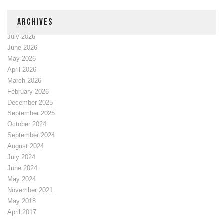
ARCHIVES
July 2026
June 2026
May 2026
April 2026
March 2026
February 2026
December 2025
September 2025
October 2024
September 2024
August 2024
July 2024
June 2024
May 2024
November 2021
May 2018
April 2017