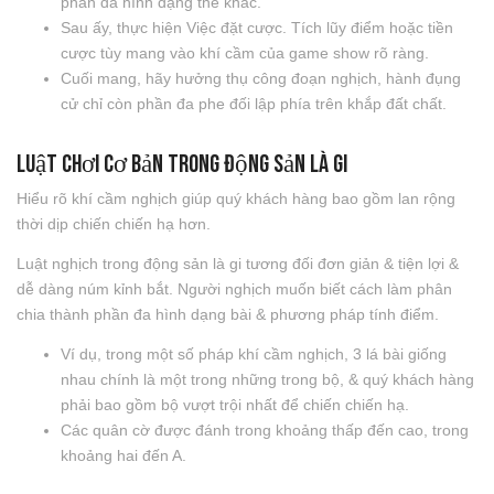
phần đa hình dạng thể khác.
Sau ấy, thực hiện Việc đặt cược. Tích lũy điểm hoặc tiền
cược tùy mang vào khí cầm của game show rõ ràng.
Cuối mang, hãy hưởng thụ công đoạn nghịch, hành đụng
cử chỉ còn phần đa phe đối lập phía trên khắp đất chất.
Luật Chơi Cơ Bản Trong động sản là gi
Hiểu rõ khí cầm nghịch giúp quý khách hàng bao gồm lan rộng
thời dịp chiến chiến hạ hơn.
Luật nghịch trong động sản là gi tương đối đơn giản & tiện lợi &
dễ dàng núm kỉnh bắt. Người nghịch muốn biết cách làm phân
chia thành phần đa hình dạng bài & phương pháp tính điểm.
Ví dụ, trong một số pháp khí cầm nghịch, 3 lá bài giống
nhau chính là một trong những trong bộ, & quý khách hàng
phải bao gồm bộ vượt trội nhất để chiến chiến hạ.
Các quân cờ được đánh trong khoảng thấp đến cao, trong
khoảng hai đến A.