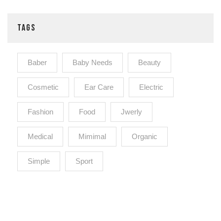
TAGS
Baber
Baby Needs
Beauty
Cosmetic
Ear Care
Electric
Fashion
Food
Jwerly
Medical
Mimimal
Organic
Simple
Sport