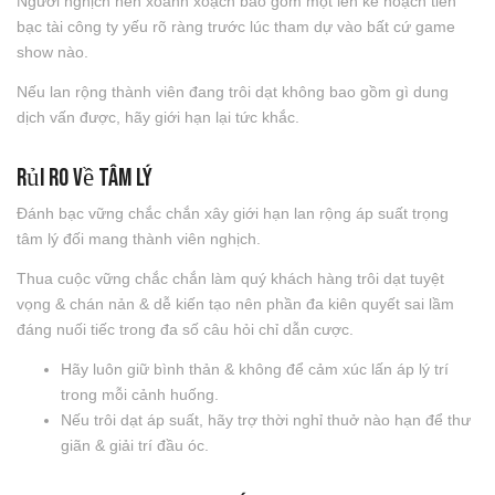
Người nghịch nên xoành xoạch bao gồm một lên kế hoạch tiền
bạc tài công ty yếu rõ ràng trước lúc tham dự vào bất cứ game
show nào.
Nếu lan rộng thành viên đang trôi dạt không bao gồm gì dung
dịch vấn được, hãy giới hạn lại tức khắc.
Rủi Ro Về Tâm Lý
Đánh bạc vững chắc chắn xây giới hạn lan rộng áp suất trọng
tâm lý đối mang thành viên nghịch.
Thua cuộc vững chắc chắn làm quý khách hàng trôi dạt tuyệt
vọng & chán nản & dễ kiến tạo nên phần đa kiên quyết sai lầm
đáng nuối tiếc trong đa số câu hỏi chỉ dẫn cược.
Hãy luôn giữ bình thản & không để cảm xúc lấn áp lý trí
trong mỗi cảnh huống.
Nếu trôi dạt áp suất, hãy trợ thời nghỉ thuở nào hạn để thư
giãn & giải trí đầu óc.