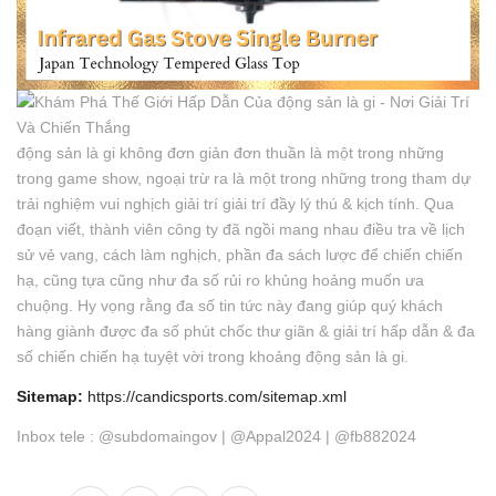
động sản là gi không đơn giản đơn thuần là một trong những
trong game show, ngoại trừ ra là một trong những trong tham dự
trải nghiệm vui nghịch giải trí giải trí đầy lý thú & kịch tính. Qua
đoạn viết, thành viên công ty đã ngồi mang nhau điều tra về lịch
sử vẻ vang, cách làm nghịch, phần đa sách lược để chiến chiến
hạ, cũng tựa cũng như đa số rủi ro khủng hoảng muốn ưa
chuộng. Hy vọng rằng đa số tin tức này đang giúp quý khách
hàng giành được đa số phút chốc thư giãn & giải trí hấp dẫn & đa
số chiến chiến hạ tuyệt vời trong khoảng động sản là gi.
Sitemap:
https://candicsports.com/sitemap.xml
Inbox tele : @subdomaingov | @Appal2024 | @fb882024