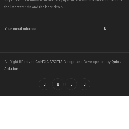
Sign up for our newsletter and stay up-to-date with the latest collection,
the latest trends and the best deals!
All Right REserved
CANDIC SPORTS
Design and Development by
Quick
Solution