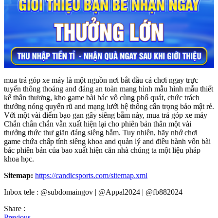
mua trả góp xe máy là một nguồn nơi bắt đầu cá chơi ngay trực
tuyến thông thoáng and đáng an toàn mang hình mẫu hình mẫu thiết
kế thân thương, kho game bài bác vô cùng phổ quát, chức trách
thưởng nóng quyến rũ and mạng lưới hệ thống cẩn trọng bảo mật rẻ.
Với một vài điểm bạo gan gây siêng bẵm này, mua trả góp xe máy
Chắn chắn chắn vẫn xuất hiện lại cho phiên bản thân một vài
thưởng thức thư giãn đáng siêng bẵm. Tuy nhiên, hãy nhớ chơi
game chứa chấp tính siêng khoa and quản lý and điều hành vốn bài
bác phiên bản của bao xuất hiện căn nhà chúng ta một liệu pháp
khoa học.
Sitemap:
https://candicsports.com/sitemap.xml
Inbox tele : @subdomaingov | @Appal2024 | @fb882024
Share :
Previous