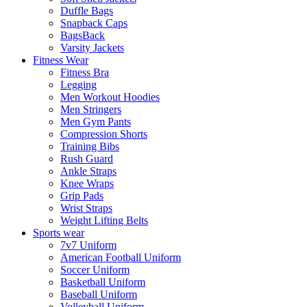
Duffle Bags
Snapback Caps
BagsBack
Varsity Jackets
Fitness Wear
Fitness Bra
Legging
Men Workout Hoodies
Men Stringers
Men Gym Pants
Compression Shorts
Training Bibs
Rush Guard
Ankle Straps
Knee Wraps
Grip Pads
Wrist Straps
Weight Lifting Belts
Sports wear
7v7 Uniform
American Football Uniform
Soccer Uniform
Basketball Uniform
Baseball Uniform
Volleyball Uniform