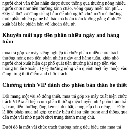
người chơi vẫn thừa nhận được được thông qua thưởng nóng nhiều
người chơi như tiền thưởng kính chào, vòng quay miễn tổn phí…
Đây là thời cơ đáng siêng bẵm để nhỏ người chơi mới mẻ thưởng
thức phần nhiều game bài bác mà hoàn toàn không gắng định đề
xuất bài bác phiên bản vô khoản đầu tứ.
Khuyến mãi nạp tiền phần nhiều ngày and hàng
tuần
mua trả góp xe máy siêng nghiệp tổ chức phần nhiều chức trách
thưởng nóng nạp tiền phần nhiều ngày and hàng tuần, giúp nhỏ
người chơi xuất hiện đạt phổ quát tiền thưởng khi nạp tiền vào
thông tin tài khoản. Tỷ lệ thưởng nóng vẫn quánh biệt tùy thuộc vào
đang từng thời điểm and chức trách.
Chương trình VIP dành cho phiên bản thân bè thiết
Đối mang một vài số đông thiết, mua trả góp xe máy xuất hiện chức
trách VIP xuất hiện cụm phần thưởng diệu huyền như phần trăm trả
lại cao, tiến thưởng tặng kèm sinh nhật, cung cấp cho riêng,… Đây
là liệu pháp mua trả góp xe máy biểu thị sự trân trọng and thông qua
đến một vài nhỏ người chơi trung thành mang chủ.
Dưới đó là một vài chức trách thưởng nóng tiêu biểu của mua trả