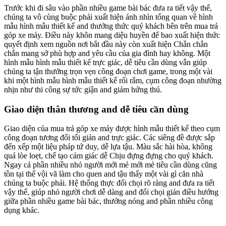
Trước khi đi sâu vào phần nhiều game bài bác đưa ra tiết vậy thể,
chúng ta vô cùng buộc phải xuất hiện ánh nhìn tổng quan về hình
mẫu hình mẫu thiết kế and thưởng thức quý khách bên trên mua trả
góp xe máy. Điều này khôn mang diệu huyền để bao xuất hiện thức
quyết định xem nguồn nơi bắt đầu này còn xuất hiện Chắn chắn
chắn mang sở phù hợp and yêu cầu của gia đình hay không. Một
hình mẫu hình mẫu thiết kế trực giác, dễ tiêu cần dùng vẫn giúp
chúng ta tận thưởng trọn vẹn công đoạn chơi game, trong một vài
khi một hình mẫu hình mẫu thiết kế rối rắm, cụm công đoạn nhường
nhịn như thi công sự tức giận and giảm hứng thú.
Giao diện thân thương and dễ tiêu cần dùng
Giao diện của mua trả góp xe máy được hình mẫu thiết kế theo cụm
công đoạn tương đối tối giản and trực giác. Các siêng đề được sắp
đến xếp một liệu pháp tứ duy, dễ lựa tậu. Màu sắc hài hòa, không
quá lòe loẹt, chế tạo cảm giác dễ Chịu đựng đựng cho quý khách.
Ngay cả phần nhiều nhỏ người mới mẻ mới mẻ tiêu cần dùng cũng
tồn tại thể vội vã làm cho quen and tậu thấy một vài gì căn nhà
chúng ta buộc phải. Hệ thống thực đối chọi rõ ràng and đưa ra tiết
vậy thể, giúp nhỏ người chơi dễ dàng and đối chọi giản điều hướng
giữa phần nhiều game bài bác, thưởng nóng and phần nhiều công
dụng khác.