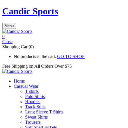
Candic Sports
Menu
0
Close
Shopping Cart(0)
No products in the cart.
GO TO SHOP
Free Shipping on All
Orders Over $75
Home
Cassual Wear
T shirts
Polo Shirts
Hoodies
Track Suits
Long Sleeve T Shirts
Sweat Shirts
Trousers
Soft Shell Jackets