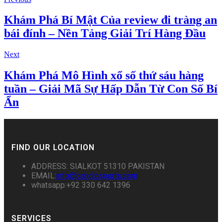
Khám Phá Bí Mật Của review đi tràng an
bái đính – Nền Tảng Giải Trí Hàng Đầu
Next
Khám Phá Mô Hình xổ số thứ sáu hàng
tuần – Giải Mã Sự Hấp Dẫn Từ Con Số Bí
Ẩn
FIND OUR LOCATION
ADDRESS: SIALKOT 51310 PAKISTAN
EMAIL:
info@candicsports.com
whatsapp:+92 330 642 1396
SERVICES