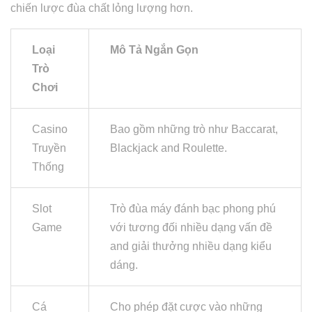
chiến lược đùa chất lỏng lượng hơn.
Loại
Mô Tả Ngắn Gọn
Trò
Chơi
Casino
Bao gồm những trò như Baccarat,
Truyền
Blackjack and Roulette.
Thống
Slot
Trò đùa máy đánh bạc phong phú
Game
với tương đối nhiều dạng vấn đề
and giải thưởng nhiều dạng kiểu
dáng.
Cá
Cho phép đặt cược vào những