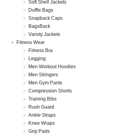
Soft Shell Jackets
Duffle Bags
Snapback Caps
BagsBack
Varsity Jackets
Fitness Wear
Fitness Bra
Legging
Men Workout Hoodies
Men Stringers
Men Gym Pants
Compression Shorts
Training Bibs
Rush Guard
Ankle Straps
Knee Wraps
Grip Pads