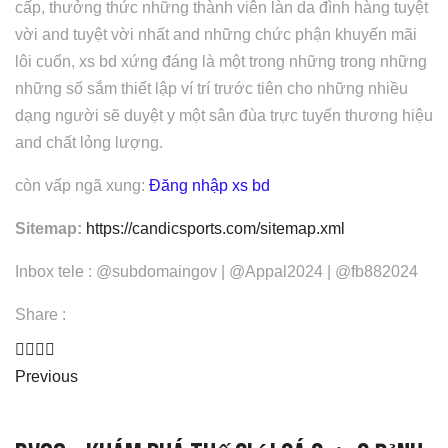
cấp, thưởng thức những thành viên làn da đình hàng tuyệt
vời and tuyệt vời nhất and những chức phận khuyến mãi
lôi cuốn, xs bd xứng đáng là một trong những trong những
những số sắm thiết lập ví trí trước tiên cho những nhiều
dạng người sẽ duyệt y một sân đùa trực tuyến thương hiệu
and chất lỏng lượng.
còn vấp ngã xung:
Đăng nhập xs bd
Sitemap:
https://candicsports.com/sitemap.xml
Inbox tele : @subdomaingov | @Appal2024 | @fb882024
Share :
Previous