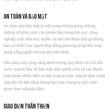
An Toàn Và Bảo Mật
An toàn and bảo mật là một trong những trong những
những số khía cạnh căn phiên bản trong lĩnh vực công
nghiệp cuộc đùa trực tuyến. xs bd cam đoan bảo gà thông
báo cá nhân của người đùa bằng phương pháp tiêu ứng
dụng công nghệ mã hóa tiên tiến nhất.
Nền tảng này cũng vâng lệnh những quy định còn chỉ tiêu
nước quanh đấy về bảo mật, đảm phân chia sẻ các thanh
toán phần nhiều diễn ra đáp ứng an toàn. Người đùa cứng
cáp yên ổn tâm rằng thông báo của chúng ta luôn luôn
được bảo mật bảo đảm.
Giao Diện Thân Thiện