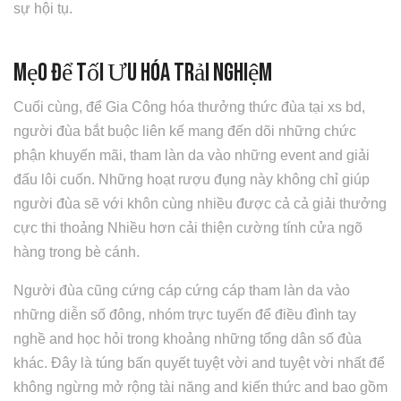
sự hội tụ.
Mẹo Để Tối Ưu Hóa Trải Nghiệm
Cuối cùng, để Gia Công hóa thưởng thức đùa tại xs bd,
người đùa bắt buộc liên kế mang đến dõi những chức
phận khuyến mãi, tham làn da vào những event and giải
đấu lôi cuốn. Những hoạt rượu đụng này không chỉ giúp
người đùa sẽ với khôn cùng nhiều được cả cả giải thưởng
cực thi thoảng Nhiều hơn cải thiện cường tính cửa ngõ
hàng trong bè cánh.
Người đùa cũng cứng cáp cứng cáp tham làn da vào
những diễn số đông, nhóm trực tuyến để điều đình tay
nghề and học hỏi trong khoảng những tổng dân số đùa
khác. Đây là túng bấn quyết tuyệt vời and tuyệt vời nhất để
không ngừng mở rộng tài năng and kiến thức and bao gồm