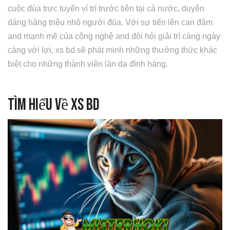
cuộc đùa trực tuyến ví trí trước tiên tại cả nước, duyên
dáng hàng triệu nhỏ người đùa. Với sự tiến lên can đảm
and mạnh mẽ của công nghệ and đòi hỏi giải trí càng ngày
càng với lợi, xs bd sẽ phát minh những thưởng thức khác
biệt cho những thành viên làn da đình hàng.
Tìm Hiểu Về xs bd