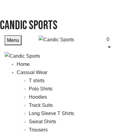
Candic Sports
0
Menu
Home
Cassual Wear
T shirts
Polo Shirts
Hoodies
Track Suits
Long Sleeve T Shirts
Sweat Shirts
Trousers