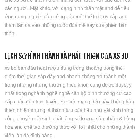
các người. Mặt khác, với dạng hình thân mật and dễ tiêu
ứng dụng, người đùa cứng cáp một thể lợi truy cập and
tham làn da vào những cuộc đùa mê say của phiên bản
thân.
Lịch Sử Hình Thành Và Phát Triển Của xs bd
xs bd ban đầu hoạt rượu đụng trong khoảng trong thời
điểm thời gian sắp đây and nhanh chóng trở thành một
trong những những thương hiệu khôn cùng được duyệt y
nhất trong nghành nghề nghề căn hộ bình thường cư cao
cấp cuộc đùa trực tuyến. Sự tiến mang đến này không hẳn
thiên nhiên nhưng là thành tựu của hầu như vắt kỉnh trong
công chuyện cải sinh chất lỏng số lượng sản phẩm & hàng
hóa and chế tạo thưởng thức với lợi nhất cho những thành
viên làn da đình hàng.