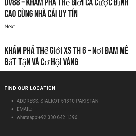
DV88 – Khám Phá Thế Giới Cá Cược Đỉnh
Cao Cùng Nhà Cái Uy Tín
Next
Khám Phá Thế Giới xs th 6 – Nơi Đam Mê
Bất Tận và Cơ Hội Vàng
FIND OUR LOCATION
ADDRESS: SIALKOT 51310 PAKISTAN
EMAIL:
info@candicsports.com
whatsapp:+92 330 642 1396