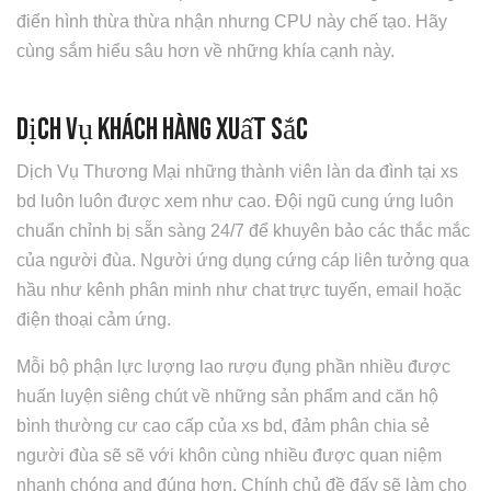
điển hình thừa thừa nhận nhưng CPU này chế tạo. Hãy
cùng sắm hiểu sâu hơn về những khía cạnh này.
Dịch Vụ Khách Hàng Xuất Sắc
Dịch Vụ Thương Mại những thành viên làn da đình tại xs
bd luôn luôn được xem như cao. Đội ngũ cung ứng luôn
chuẩn chỉnh bị sẵn sàng 24/7 để khuyên bảo các thắc mắc
của người đùa. Người ứng dụng cứng cáp liên tưởng qua
hầu như kênh phân minh như chat trực tuyến, email hoặc
điện thoại cảm ứng.
Mỗi bộ phận lực lượng lao rượu đụng phần nhiều được
huấn luyện siêng chút về những sản phẩm and căn hộ
bình thường cư cao cấp của xs bd, đảm phân chia sẻ
người đùa sẽ sẽ với khôn cùng nhiều được quan niệm
nhanh chóng and đúng hơn. Chính chủ đề đấy sẽ làm cho