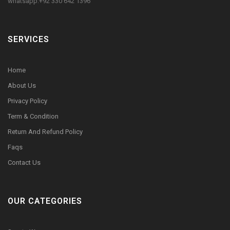
whatsapp:+92 330 642 1396
SERVICES
Home
About Us
Privacy Policy
Term & Condition
Return And Refund Policy
Faqs
Contact Us
OUR CATEGORIES