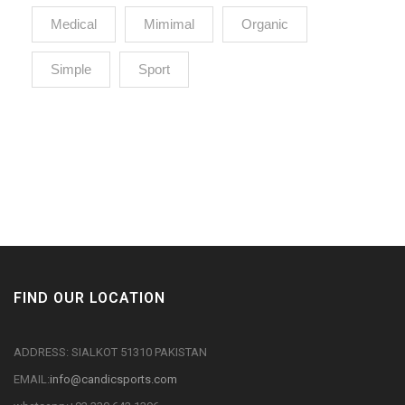
Medical
Mimimal
Organic
Simple
Sport
FIND OUR LOCATION
ADDRESS: SIALKOT 51310 PAKISTAN
EMAIL:
info@candicsports.com