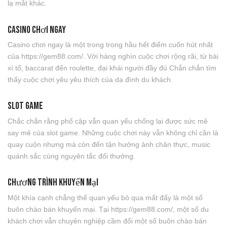
lạ mắt khác.
Casino chơi ngay
Casino chơi ngay là một trong trong hầu hết điểm cuốn hút nhất
của https://gem88.com/. Với hàng nghìn cuộc chơi rộng rãi, từ bài
xì tố, baccarat đến roulette, đại khái người đầy đủ Chắn chắn tìm
thấy cuộc chơi yêu yêu thích của da đình du khách.
Slot game
Chắc chắn rằng phổ cập vẫn quan yếu chống lại được sức mê
say mê của slot game. Những cuộc chơi này vẫn không chỉ cần là
quay cuộn nhưng mà còn đến tận hưởng ảnh chân thực, music
quánh sắc cùng nguyên tắc đổi thưởng.
Chương trình khuyến mại
Một khía cạnh chẳng thể quan yếu bỏ qua mất đấy là một số
buôn chào bán khuyến mại. Tại https://gem88.com/, một số du
khách chơi vẫn chuyên nghiệp cầm đổi một số buôn chào bán