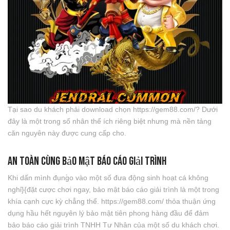
Tại sao du khách phải download chọn https://gem88.com/? Dưới
đây là một trong số nhân thể ích riêng biệt nhưng mà nền tảng
căn nguyên này được cung cấp cho.
An toàn cùng bảo mật báo cáo giải trình
Khi dấn mình đụng̀o vào một số đưa động sinh hoạt cá không
nghỉ}{đặt cược chơi ngay, bảo mật báo cáo giải trình là một trong
khía cạnh cực kỳ chẳng thể. https://gem88.com/ thỏa thuận ứng
dụng hầu hết nguyên lý bảo mật tiên phong hàng đầu để đảm
bảo báo cáo giải trình TNHH Tư Nhân của một số du khách chơi.