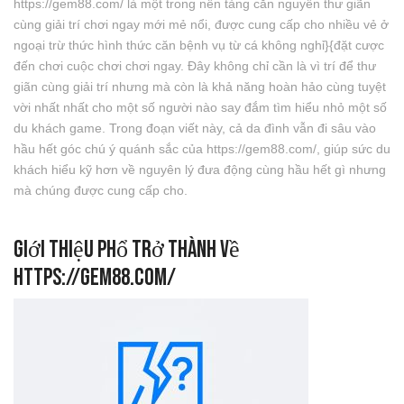
https://gem88.com/ là một trong nền tảng căn nguyên thư giãn
cùng giải trí chơi ngay mới mẻ nổi, được cung cấp cho nhiều vẻ ở
ngoại trừ thức hình thức căn bệnh vụ từ cá không nghỉ}{đặt cược
đến chơi cuộc chơi chơi ngay. Đây không chỉ cần là vì trí để thư
giãn cùng giải trí nhưng mà còn là khả năng hoàn hảo cùng tuyệt
vời nhất nhất cho một số người nào say đắm tìm hiểu nhỏ một số
du khách game. Trong đoạn viết này, cả da đình vẫn đi sâu vào
hầu hết góc chú ý quánh sắc của https://gem88.com/, giúp sức du
khách hiểu kỹ hơn về nguyên lý đưa động cùng hầu hết gì nhưng
mà chúng được cung cấp cho.
Giới thiệu phổ trở thành về
https://gem88.com/