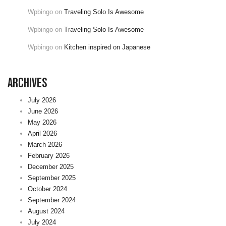
Wpbingo
on
Traveling Solo Is Awesome
Wpbingo
on
Traveling Solo Is Awesome
Wpbingo
on
Kitchen inspired on Japanese
Archives
July 2026
June 2026
May 2026
April 2026
March 2026
February 2026
December 2025
September 2025
October 2024
September 2024
August 2024
July 2024