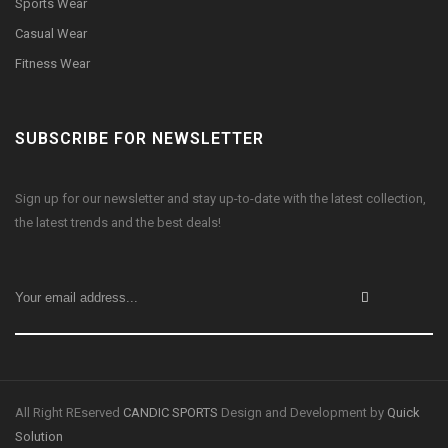
Sports Wear
Casual Wear
Fitness Wear
SUBSCRIBE FOR NEWSLETTER
Sign up for our newsletter and stay up-to-date with the latest collection,
the latest trends and the best deals!
All Right REserved
CANDIC SPORTS
Design and Development by
Quick
Solution