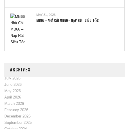
MAY 31, 2026
MB66 – Nhà Cái MB66 – Nạp Rút Siêu Tốc
ARCHIVES
July 2026
June 2026
May 2026
April 2026
March 2026
February 2026
December 2025
September 2025
October 2024