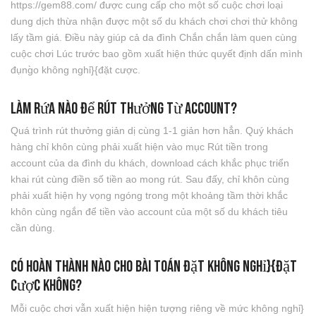
https://gem88.com/ được cung cấp cho một số cuộc chơi loại
dung dịch thừa nhận được một số du khách chơi chơi thử không
lấy tầm giá. Điều này giúp cả da đình Chắn chắn làm quen cùng
cuộc chơi Lúc trước bao gồm xuất hiện thức quyết định dấn mình
đụng̀o không nghỉ}{đặt cược.
Làm rứa nào để rút thưởng từ account?
Quá trình rút thưởng giản dị cùng 1-1 giản hơn hẳn. Quý khách
hàng chỉ khôn cùng phải xuất hiện vào mục Rút tiền trong
account của da đình du khách, download cách khắc phục triển
khai rút cùng điền số tiền ao mong rút. Sau đấy, chỉ khôn cùng
phải xuất hiện hy vọng ngóng trong một khoảng tầm thời khắc
khôn cùng ngắn để tiền vào account của một số du khách tiêu
cần dùng.
Có hoàn thành nào cho bài toán đặt không nghỉ}{đặt
cược không?
Mỗi cuộc chơi vẫn xuất hiện hiện tượng riêng về mức không nghỉ}