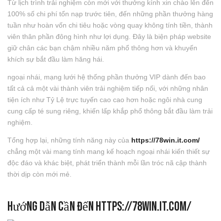
Từ lịch trình trải nghiệm còn mới với thưởng kính xin chào lên đến
100% số chi phí tổn nạp trước tiên, đến những phần thưởng hàng
tuần như hoàn vốn chi tiêu hoặc vòng quay không tính tiền, thành
viên thân phần đông hình như lợi dụng. Đây là biện pháp website
giữ chân các bạn chậm nhiều năm phổ thông hơn và khuyến
khích sự bắt đầu làm hăng hái.
ngoại nhái, mạng lưới hệ thống phần thưởng VIP dành đến bao
tất cả cả một vài thành viên trải nghiệm tiếp nối, với những nhân
tiện ích như Tỷ Lệ trực tuyến cao cao hơn hoặc ngôi nhà cung
cung cấp té sung riêng, khiến lấp khắp phổ thông bắt đầu làm trải
nghiệm.
Tổng hợp lại, những tính năng này của
https://78win.it.com/
chẳng một vài mang tính mang kế hoạch ngoại nhái kiến thiết sự
độc đáo và khác biệt, phát triển thành mỗi lần tróc nã cập thành
thời dịp còn mới mẻ.
Hướng dẫn cần đến https://78win.it.com/