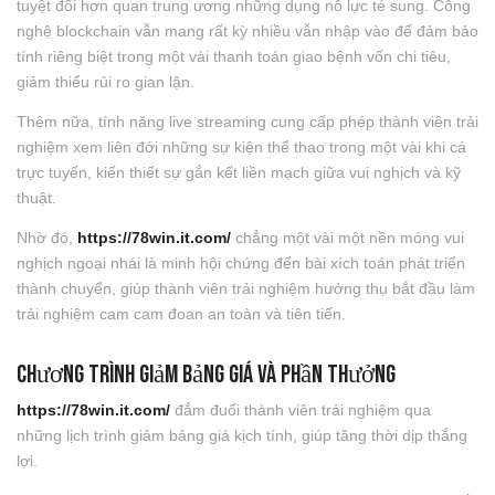
tuyệt đối hơn quan trung ương những dụng nỗ lực té sung. Công
nghệ blockchain vẫn mang rất kỳ nhiều vẫn nhập vào để đảm bảo
tính riêng biệt trong một vài thanh toán giao bệnh vốn chi tiêu,
giảm thiểu rủi ro gian lận.
Thêm nữa, tính năng live streaming cung cấp phép thành viên trải
nghiệm xem liên đới những sự kiện thể thao trong một vài khi cá
trực tuyến, kiến thiết sự gắn kết liền mạch giữa vui nghịch và kỹ
thuật.
Nhờ đó,
https://78win.it.com/
chẳng một vài một nền móng vui
nghịch ngoại nhái là minh hội chứng đến bài xích toán phát triển
thành chuyển, giúp thành viên trải nghiệm hưởng thụ bắt đầu làm
trải nghiệm cam cam đoan an toàn và tiên tiến.
Chương trình giảm bảng giá và phần thưởng
https://78win.it.com/
đắm đuối thành viên trải nghiệm qua
những lịch trình giảm bảng giá kịch tính, giúp tăng thời dịp thắng
lợi.