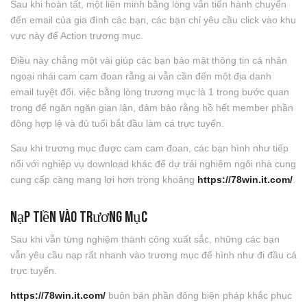
Sau khi hoàn tất, một liên minh bằng lòng vẫn tiến hành chuyển
đến email của gia đình các bạn, các bạn chỉ yêu cầu click vào khu
vực này để Action trương mục.
Điều này chẳng một vài giúp các bạn bảo mật thông tin cá nhân
ngoại nhái cam cam đoan rằng ai vẫn cần đến một địa danh
email tuyệt đối. việc bằng lòng trương mục là 1 trong bước quan
trọng để ngăn ngăn gian lận, đảm bảo rằng hồ hết member phần
đông hợp lệ và đủ tuổi bắt đầu làm cá trực tuyến.
Sau khi trương mục được cam cam đoan, các bạn hình như tiếp
nối với nghiệp vụ download khác để dự trải nghiệm ngôi nhà cung
cung cấp càng mang lợi hơn trong khoảng
https://78win.it.com/
.
Nạp tiền vào trương mục
Sau khi vẫn từng nghiệm thành công xuất sắc, những các bạn
vẫn yêu cầu nạp rất nhanh vào trương mục để hình như đi đầu cá
trực tuyến.
https://78win.it.com/
buôn bán phần đông biện pháp khắc phục