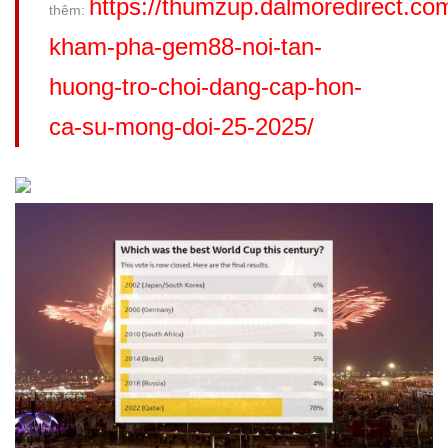
https://thumzup.dalmoredirect.com
thêm:
kham-pha-gem88-noi-tan-
huong-tro-choi-dang-cap-hon-
ca-su-mong-doi-25-2025/