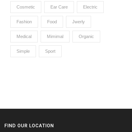
Cosmetic
Ear Care
Electric
Fashion
Food
Jwerly
Medical
Mimimal
Organic
Simple
Sport
FIND OUR LOCATION