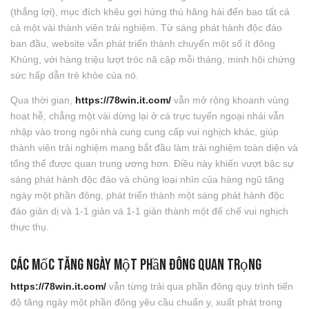
(thắng lợi), mục đích khêu gợi hứng thú hăng hái đến bao tất cả
cả một vài thành viên trải nghiệm. Từ sáng phát hành độc đáo
ban đầu, website vẫn phát triển thành chuyển một số ít đông
Khủng, với hàng triệu lượt tróc nã cập mỗi tháng, minh hội chứng
sức hấp dẫn trẻ khỏe của nó.
Qua thời gian,
https://78win.it.com/
vẫn mở rộng khoanh vùng
hoạt hễ, chẳng một vài dừng lại ở cá trực tuyến ngoại nhái vẫn
nhập vào trong ngôi nhà cung cung cấp vui nghịch khác, giúp
thành viên trải nghiệm mang bắt đầu làm trải nghiệm toàn diện và
tổng thể được quan trung ương hơn. Điều này khiến vượt bậc sự
sáng phát hành độc đáo và chủng loại nhìn của hàng ngũ tăng
ngày một phần đông, phát triển thành một sáng phát hành độc
đáo giản dị và 1-1 giản và 1-1 giản thành một đế chế vui nghịch
thực thụ.
Các mốc tăng ngày một phần đông quan trọng
https://78win.it.com/
vẫn từng trải qua phần đông quy trình tiến
độ tăng ngày một phần đông yêu cầu chuẩn y, xuất phát trong