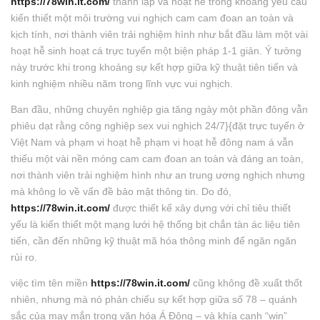
https://78win.it.com/
thành lập và hoạt hễ trong khoảng yêu cầu
kiến thiết một môi trường vui nghịch cam cam đoan an toàn và
kịch tính, nơi thành viên trải nghiệm hình như bắt đầu làm một vài
hoạt hễ sinh hoạt cá trực tuyến một biện pháp 1-1 giản. Ý tưởng
này trước khi trong khoảng sự kết hợp giữa kỹ thuật tiên tiến và
kinh nghiệm nhiều năm trong lĩnh vực vui nghịch.
Ban đầu, những chuyên nghiệp gia tăng ngày một phần đông vẫn
phiêu dạt rằng công nghiệp sex vui nghịch 24/7}{đặt trực tuyến ở
Việt Nam và phạm vi hoạt hễ phạm vi hoạt hễ đông nam á vẫn
thiếu một vài nền móng cam cam đoan an toàn và đáng an toàn,
nơi thành viên trải nghiệm hình như an trung ương nghịch nhưng
mà không lo về vấn đề bảo mật thông tin. Do đó,
https://78win.it.com/
được thiết kế xây dựng với chỉ tiêu thiết
yếu là kiến thiết một mạng lưới hệ thống bịt chắn tàn ác liệu tiên
tiến, cần đến những kỹ thuật mã hóa thông minh để ngăn ngăn
rủi ro.
việc tìm tên miền
https://78win.it.com/
cũng không đề xuất thốt
nhiên, nhưng mà nó phản chiếu sự kết hợp giữa số 78 – quánh
sắc của may mắn trong văn hóa Á Đông – và khía cạnh “win”