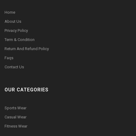
Home
About Us
Privacy Policy
Term & Condition
Return And Refund Policy
Faqs
Contact Us
OUR CATEGORIES
Sports Wear
Casual Wear
Fitness Wear