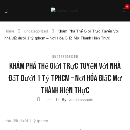
0
Home
Uncategorized
Khám Phá Thế Giới Trực Tuyến Với
nhà đất dưới 1 tỷ tphcm – Nơi Hóa Giấc Mơ Thành Hiện Thực
UNCATEGORIZED
Khám Phá Thế Giới Trực Tuyến Với Nhà
Đất Dưới 1 Tỷ Tphcm – Nơi Hóa Giấc Mơ
Thành Hiện Thực
By :
wordpressauto
nhà đất dưới 1 tỷ tphcm