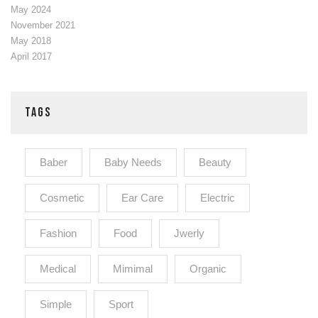
May 2024
November 2021
May 2018
April 2017
TAGS
Baber
Baby Needs
Beauty
Cosmetic
Ear Care
Electric
Fashion
Food
Jwerly
Medical
Mimimal
Organic
Simple
Sport