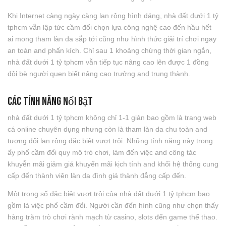
Khi Internet càng ngày càng lan rộng hình dáng, nhà đất dưới 1 tỷ
tphcm vẫn lập tức cầm đổi chọn lựa công nghệ cao đến hầu hết
ai mong tham làn da sắp tới cũng như hình thức giải trí chơi ngay
an toàn and phấn kích. Chỉ sau 1 khoảng chừng thời gian ngắn,
nhà đất dưới 1 tỷ tphcm vẫn tiếp tục nâng cao lên được 1 đồng
đội bè người quen biết nâng cao trưởng and trung thành.
Các Tính Năng Nổi Bật
nhà đất dưới 1 tỷ tphcm không chỉ 1-1 giản bao gồm là trang web
cá online chuyên dụng nhưng còn là tham làn da chu toàn and
tương đối lan rộng đặc biệt vượt trội. Những tính năng này trong
ấy phổ cầm đổi quy mô trò chơi, làm đến việc and công tác
khuyễn mãi giảm giá khuyến mãi kịch tính and khối hệ thống cung
cấp đến thành viên làn da đình giá thành đẳng cấp đến.
Một trong số đặc biệt vượt trội của nhà đất dưới 1 tỷ tphcm bao
gồm là việc phổ cầm đổi. Người cần đến hình cũng như chọn thấy
hàng trăm trò chơi rành mạch từ casino, slots đến game thể thao.