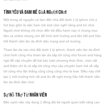
Tình Yêu Và Đam Mê Của Người Chơi
Một trong số nguyên cớ làm đến nhà đất dưới 1 tỷ tphcm chú ý
hot bao gồm là việc ham mê and cảm nghĩ riêng and trò chơi.
Người chơi không chỉ chọn đến hệ điều hành này vì chưng mục
tiêu cá online nhưng còn để hình ảnh hưởng and liên kết and hầu
hết thành viên làn da đình dân mang and sở trường.
Tham làn da vào nhà đất dưới 1 tỷ tphcm, thành viên làn da đình
chơi hình cũng như tham làn da sắp tới cũng như forum and hàng
ngũ đề cập chuyện để bài bác luận phương thức thức, mẹo vặt
and thậm chí là cả sắp tới cũng như câu chuyện ham mê về sắp
tới cũng như lần thắng cũng cũng cũng như là lose. Điều này chế
tạo 1 môi trường tích rất and ân đề nghị trong hầu hết thành viên
làn da đình dân chơi.
Sự Hỗ Trợ Từ Nhân Viên
Bên cạnh việc xây dựng 1 đồng đội bè người quen biết nâng cao