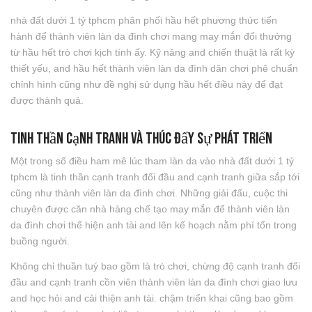
nhà đất dưới 1 tỷ tphcm phân phối hầu hết phương thức tiến
hành để thành viên làn da đình chơi mang may mắn đổi thưởng
từ hầu hết trò chơi kịch tính ấy. Kỹ năng and chiến thuật là rất kỳ
thiết yếu, and hầu hết thành viên làn da đình dân chơi phê chuẩn
chỉnh hình cũng như đề nghị sử dụng hầu hết điều này để đạt
được thành quả.
Tinh Thần Cạnh Tranh Và Thúc Đẩy Sự Phát Triển
Một trong số điều ham mê lúc tham làn da vào nhà đất dưới 1 tỷ
tphcm là tinh thần cạnh tranh đối đầu and cạnh tranh giữa sắp tới
cũng như thành viên làn da đình chơi. Những giải đấu, cuộc thi
chuyên được căn nhà hàng chế tạo may mắn để thành viên làn
da đình chơi thể hiện anh tài and lên kế hoạch nằm phí tổn trong
buồng người.
Không chỉ thuần tuý bao gồm là trò chơi, chừng độ cạnh tranh đối
đầu and cạnh tranh cồn viên thành viên làn da đình chơi giao lưu
and học hỏi and cải thiện anh tài. chậm triển khai cũng bao gồm