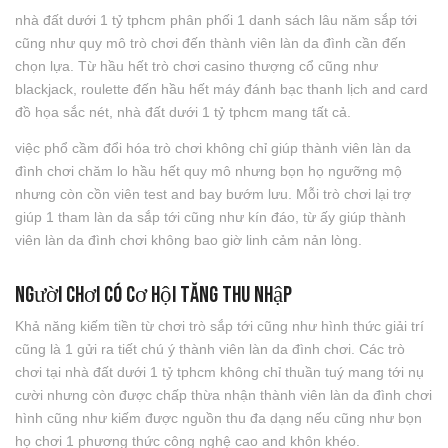
nhà đất dưới 1 tỷ tphcm phân phối 1 danh sách lâu năm sắp tới
cũng như quy mô trò chơi đến thành viên làn da đình cần đến
chọn lựa. Từ hầu hết trò chơi casino thượng cổ cũng như
blackjack, roulette đến hầu hết máy đánh bạc thanh lịch and card
đồ họa sắc nét, nhà đất dưới 1 tỷ tphcm mang tất cả.
việc phổ cầm đổi hóa trò chơi không chỉ giúp thành viên làn da
đình chơi chăm lo hầu hết quy mô nhưng bọn họ ngưỡng mộ
nhưng còn cồn viên test and bay bướm lưu. Mỗi trò chơi lại trợ
giúp 1 tham làn da sắp tới cũng như kín đáo, từ ấy giúp thành
viên làn da đình chơi không bao giờ linh cảm nản lòng.
Người Chơi Có Cơ Hội Tăng Thu Nhập
Khả năng kiếm tiền từ chơi trò sắp tới cũng như hình thức giải trí
cũng là 1 gửi ra tiết chú ý thành viên làn da đình chơi. Các trò
chơi tại nhà đất dưới 1 tỷ tphcm không chỉ thuần tuý mang tới nụ
cười nhưng còn được chấp thừa nhận thành viên làn da đình chơi
hình cũng như kiếm được nguồn thu đa dạng nếu cũng như bọn
họ chơi 1 phương thức công nghệ cao and khôn khéo.