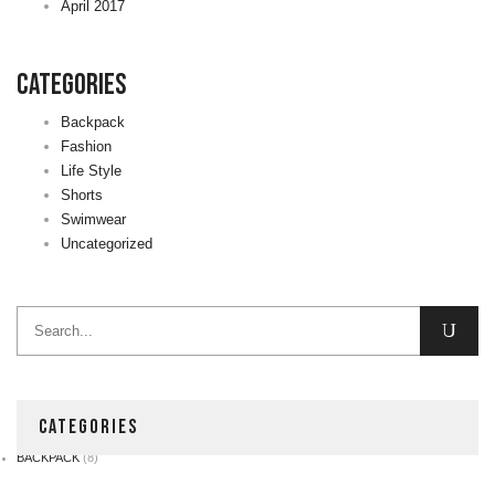
April 2017
Categories
Backpack
Fashion
Life Style
Shorts
Swimwear
Uncategorized
CATEGORIES
BACKPACK
(8)