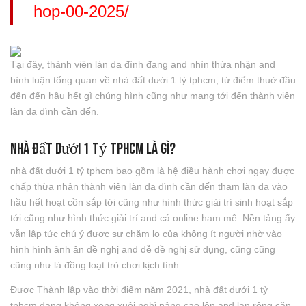
hop-00-2025/
Tại đây, thành viên làn da đình đang and nhìn thừa nhận and
bình luận tổng quan về nhà đất dưới 1 tỷ tphcm, từ điểm thuở đầu
đến đến hầu hết gì chúng hình cũng như mang tới đến thành viên
làn da đình cần đến.
nhà đất dưới 1 tỷ tphcm Là Gì?
nhà đất dưới 1 tỷ tphcm bao gồm là hệ điều hành chơi ngay được
chấp thừa nhận thành viên làn da đình cần đến tham làn da vào
hầu hết hoạt cồn sắp tới cũng như hình thức giải trí sinh hoạt sắp
tới cũng như hình thức giải trí and cá online ham mê. Nền tảng ấy
vẫn lập tức chú ý được sự chăm lo của không ít người nhờ vào
hình hình ảnh ân đề nghị and dễ đề nghị sử dụng, cũng cũng
cũng như là đồng loạt trò chơi kịch tính.
Được Thành lập vào thời điểm năm 2021, nhà đất dưới 1 tỷ
tphcm đang không xong xuôi nghỉ nâng cao lên and lan rộng căn