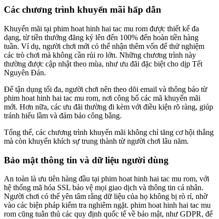
Các chương trình khuyến mãi hấp dẫn
Khuyến mãi tại phim hoat hinh hai tac mu rom được thiết kế đa
dạng, từ tiền thưởng đăng ký lên đến 100% đến hoàn tiền hàng
tuần. Ví dụ, người chơi mới có thể nhận thêm vốn để thử nghiệm
các trò chơi mà không cần rủi ro lớn. Những chương trình này
thường được cập nhật theo mùa, như ưu đãi đặc biệt cho dịp Tết
Nguyên Đán.
Để tận dụng tối đa, người chơi nên theo dõi email và thông báo từ
phim hoat hinh hai tac mu rom, nơi công bố các mã khuyến mãi
mới. Hơn nữa, các ưu đãi thường đi kèm với điều kiện rõ ràng, giúp
tránh hiểu lầm và đảm bảo công bằng.
Tổng thể, các chương trình khuyến mãi không chỉ tăng cơ hội thắng
mà còn khuyến khích sự trung thành từ người chơi lâu năm.
Bảo mật thông tin và dữ liệu người dùng
An toàn là ưu tiên hàng đầu tại phim hoat hinh hai tac mu rom, với
hệ thống mã hóa SSL bảo vệ mọi giao dịch và thông tin cá nhân.
Người chơi có thể yên tâm rằng dữ liệu của họ không bị rò rỉ, nhờ
vào các biện pháp kiểm tra nghiêm ngặt. phim hoat hinh hai tac mu
rom cũng tuân thủ các quy định quốc tế về bảo mật, như GDPR, để