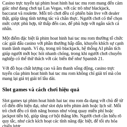
Casino trực tuyến tại phim hoat hinh hai tac mu rom mang đến cảm
giác như đang chơi tại Las Vegas, với các trò như blackjack,
baccarat và roulette. Mỗi trò chơi đều có phiên bản live với dealer
thật, giúp tăng tính tương tác và chân thực. Người chơi có thể chọn
mức cược phù hợp, từ thấp đến cao, để phù hợp với ngân sách cá
nhân.
Một điểm đặc biệt là phim hoat hinh hai tac mu rom thường tổ chức
các giải đấu casino với phần thưởng hấp dẫn, khuyến khích sự cạnh
tranh lành mạnh. Ví dụ, trong trò blackjack, hệ thống AI phân tích
giúp người mới học hỏi nhanh chóng, trong khi người chơi chuyên
nghiệp có thể thử thách với các biến thể như Spanish 21.
Với đồ họa chất lượng cao và âm thanh sống động, casino trực
tuyến của phim hoat hinh hai tac mu rom không chỉ giải trí mà còn
mang lại giá trị giải trí lâu dài.
Slot games và cách chơi hiệu quả
Slot games tại phim hoat hinh hai tac mu rom đa dạng với chủ đề từ
cổ điển đến hiện đại, như slot dựa trên phim ảnh hoặc lịch sử. Mỗi
trò chơi đều có tính năng bonus như vòng quay miễn phí hoặc
jackpot tiến bộ, giúp tăng cơ hội thắng lớn. Người chơi cần hiểu rõ
quy tắc, như cách kích hoạt các tính năng đặc biệt, để tối ưu hóa
chiến lược.