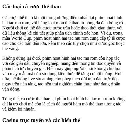
Các loại cá cược thể thao
Cá cược thể thao là một trong những điểm nhấn tại phim hoat hinh
hai tac mu rom, với hàng loạt môn thể thao từ bóng đá đến bóng rổ.
Người chơi có thể đặt cược trước trận hoặc theo thời gian thực, với
dữ liệu thống kê chi tiết giúp phân tích chính xác hơn. Ví dụ, trong
mùa World Cup, phim hoat hinh hai tac mu rom cung cấp tỷ lệ cược
cao cho các trận đấu lớn, kèm theo các tùy chọn như cược góc hoặc
thẻ vàng.
Không dừng lại ở đó, phim hoat hinh hai tac mu rom còn hợp tác
với các giải đấu chuyên nghiệp, mang đến thông tin độc quyền và
phân tích từ chuyên gia. Điều này giúp người chơi không chỉ dựa
vào may mắn mà còn sử dụng kiến thức để tăng cơ hội thắng. Hơn
nữa, hệ thống live streaming cho phép theo dõi trận đấu trực tiếp
ngay trên nền tảng, tạo nên trải nghiệm chân thực như đang ở sân
vận động.
Tổng thể, cá cược thể thao tại phim hoat hinh hai tac mu rom không
chỉ là trò chơi mà còn là cách để người hâm mộ thể thao tương tác
và kiếm lợi nhuận.
Casino trực tuyến và các biến thể