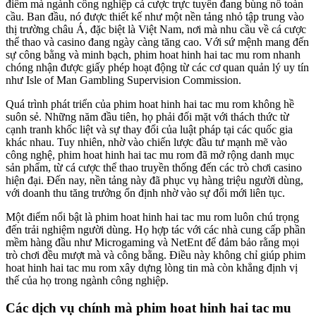
điểm mà ngành công nghiệp cá cược trực tuyến đang bùng nổ toàn
cầu. Ban đầu, nó được thiết kế như một nền tảng nhỏ tập trung vào
thị trường châu Á, đặc biệt là Việt Nam, nơi mà nhu cầu về cá cược
thể thao và casino đang ngày càng tăng cao. Với sứ mệnh mang đến
sự công bằng và minh bạch, phim hoat hinh hai tac mu rom nhanh
chóng nhận được giấy phép hoạt động từ các cơ quan quản lý uy tín
như Isle of Man Gambling Supervision Commission.
Quá trình phát triển của phim hoat hinh hai tac mu rom không hề
suôn sẻ. Những năm đầu tiên, họ phải đối mặt với thách thức từ
cạnh tranh khốc liệt và sự thay đổi của luật pháp tại các quốc gia
khác nhau. Tuy nhiên, nhờ vào chiến lược đầu tư mạnh mẽ vào
công nghệ, phim hoat hinh hai tac mu rom đã mở rộng danh mục
sản phẩm, từ cá cược thể thao truyền thống đến các trò chơi casino
hiện đại. Đến nay, nền tảng này đã phục vụ hàng triệu người dùng,
với doanh thu tăng trưởng ổn định nhờ vào sự đổi mới liên tục.
Một điểm nổi bật là phim hoat hinh hai tac mu rom luôn chú trọng
đến trải nghiệm người dùng. Họ hợp tác với các nhà cung cấp phần
mềm hàng đầu như Microgaming và NetEnt để đảm bảo rằng mọi
trò chơi đều mượt mà và công bằng. Điều này không chỉ giúp phim
hoat hinh hai tac mu rom xây dựng lòng tin mà còn khẳng định vị
thế của họ trong ngành công nghiệp.
Các dịch vụ chính mà phim hoat hinh hai tac mu