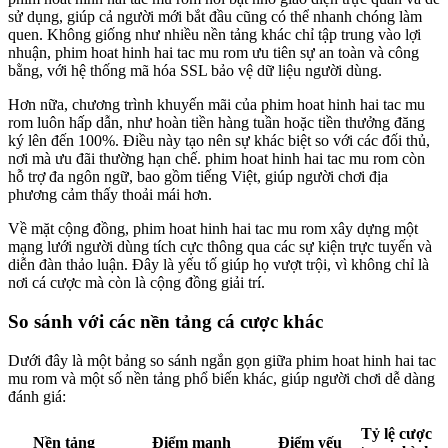
sử dụng, giúp cả người mới bắt đầu cũng có thể nhanh chóng làm
quen. Không giống như nhiều nền tảng khác chỉ tập trung vào lợi
nhuận, phim hoat hinh hai tac mu rom ưu tiên sự an toàn và công
bằng, với hệ thống mã hóa SSL bảo vệ dữ liệu người dùng.
Hơn nữa, chương trình khuyến mãi của phim hoat hinh hai tac mu
rom luôn hấp dẫn, như hoàn tiền hàng tuần hoặc tiền thưởng đăng
ký lên đến 100%. Điều này tạo nên sự khác biệt so với các đối thủ,
nơi mà ưu đãi thường hạn chế. phim hoat hinh hai tac mu rom còn
hỗ trợ đa ngôn ngữ, bao gồm tiếng Việt, giúp người chơi địa
phương cảm thấy thoải mái hơn.
Về mặt cộng đồng, phim hoat hinh hai tac mu rom xây dựng một
mạng lưới người dùng tích cực thông qua các sự kiện trực tuyến và
diễn đàn thảo luận. Đây là yếu tố giúp họ vượt trội, vì không chỉ là
nơi cá cược mà còn là cộng đồng giải trí.
So sánh với các nền tảng cá cược khác
Dưới đây là một bảng so sánh ngắn gọn giữa phim hoat hinh hai tac
mu rom và một số nền tảng phổ biến khác, giúp người chơi dễ dàng
đánh giá:
Tỷ lệ cược
Nền tảng
Điểm mạnh
Điểm yếu