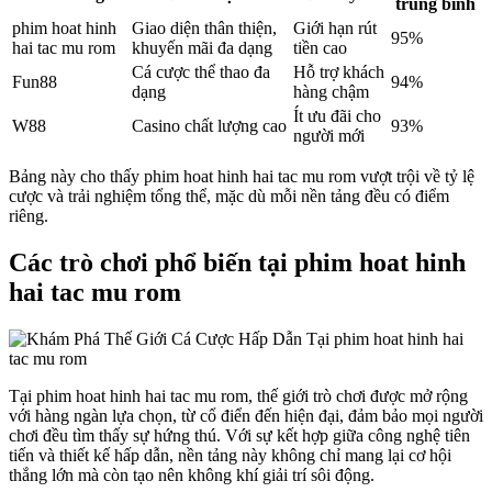
trung bình
phim hoat hinh
Giao diện thân thiện,
Giới hạn rút
95%
hai tac mu rom
khuyến mãi đa dạng
tiền cao
Cá cược thể thao đa
Hỗ trợ khách
Fun88
94%
dạng
hàng chậm
Ít ưu đãi cho
W88
Casino chất lượng cao
93%
người mới
Bảng này cho thấy phim hoat hinh hai tac mu rom vượt trội về tỷ lệ
cược và trải nghiệm tổng thể, mặc dù mỗi nền tảng đều có điểm
riêng.
Các trò chơi phổ biến tại phim hoat hinh
hai tac mu rom
Tại phim hoat hinh hai tac mu rom, thế giới trò chơi được mở rộng
với hàng ngàn lựa chọn, từ cổ điển đến hiện đại, đảm bảo mọi người
chơi đều tìm thấy sự hứng thú. Với sự kết hợp giữa công nghệ tiên
tiến và thiết kế hấp dẫn, nền tảng này không chỉ mang lại cơ hội
thắng lớn mà còn tạo nên không khí giải trí sôi động.