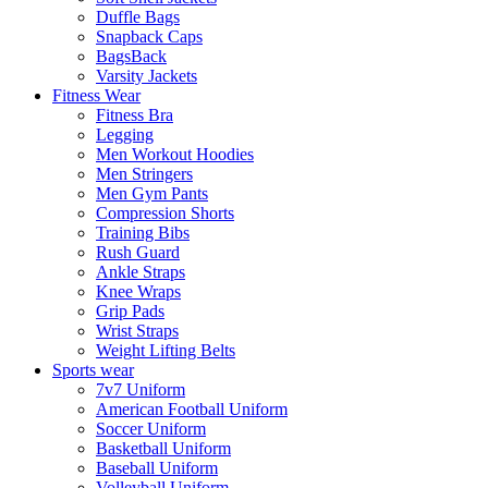
Duffle Bags
Snapback Caps
BagsBack
Varsity Jackets
Fitness Wear
Fitness Bra
Legging
Men Workout Hoodies
Men Stringers
Men Gym Pants
Compression Shorts
Training Bibs
Rush Guard
Ankle Straps
Knee Wraps
Grip Pads
Wrist Straps
Weight Lifting Belts
Sports wear
7v7 Uniform
American Football Uniform
Soccer Uniform
Basketball Uniform
Baseball Uniform
Volleyball Uniform