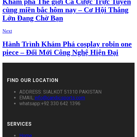
Khám phá Thế giới Cá Cược Trực Tuyến
cùng miền bắc hôm nay – Cơ Hội Thắng
Lớn Đang Chờ Bạn
Next
Hành Trình Khám Phá cosplay robin one
piece – Đổi Mới Công Nghệ Hiện Đại
FIND OUR LOCATION
ADDRESS: SIALKOT 51310 PAKISTAN
EMAIL:
info@candicsports.com
whatsapp:+92 330 642 1396
SERVICES
Home