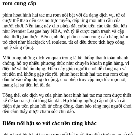
rom cung cấp
phim hoat hinh hai tac mu rom nổi bật với đa dạng dịch vụ, từ cá
cược thể thao đến casino trực tuyến, đáp ứng mọi nhu cầu của
người chơi. Nền tảng này cho phép đặt cược trên các trận đấu lớn
như Premier League hay NBA, với tỷ lệ cược cạnh tranh và cập
nhật thời gian thực. Bên cạnh đó, phần casino cung cấp hàng trăm
trò chơi như blackjack và roulette, tất cả đều được tích hợp công
nghệ sống động.
Một trong những dịch vụ quan trọng là hệ thống thanh toán nhanh
chóng, hỗ trợ nhiều phương thức như chuyển khoản ngân hàng, ví
điện tử và thẻ tín dụng. Điều này giúp người chơi dễ dàng nạp và
rút tiền mà không gặp rắc rối. phim hoat hinh hai tac mu rom cũng
đầu tư vào ứng dụng di động, cho phép truy cập mọi lúc mọi nơi,
mang lại sự tiện lợi tối đa.
Tổng thể, các dịch vụ của phim hoat hinh hai tac mu rom được thiết
kế để tạo ra sự hài lòng lâu dài. Họ không ngừng cập nhật và cải
thiện dựa trên phản hồi từ cộng đồng, đảm bảo rằng mọi người chơi
đều cảm thấy được chăm sóc chu đáo.
Điểm nổi bật so với các nền tảng khác
phim hoat hinh hai tac mu rom nổi bật nhờ giao diện trực quan và dễ