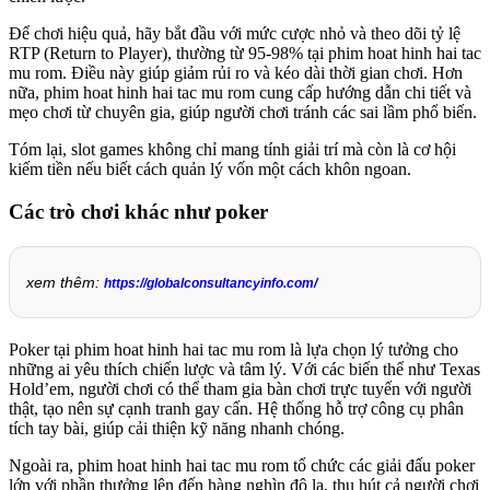
Để chơi hiệu quả, hãy bắt đầu với mức cược nhỏ và theo dõi tỷ lệ
RTP (Return to Player), thường từ 95-98% tại phim hoat hinh hai tac
mu rom. Điều này giúp giảm rủi ro và kéo dài thời gian chơi. Hơn
nữa, phim hoat hinh hai tac mu rom cung cấp hướng dẫn chi tiết và
mẹo chơi từ chuyên gia, giúp người chơi tránh các sai lầm phổ biến.
Tóm lại, slot games không chỉ mang tính giải trí mà còn là cơ hội
kiếm tiền nếu biết cách quản lý vốn một cách khôn ngoan.
Các trò chơi khác như poker
xem thêm:
https://globalconsultancyinfo.com/
Poker tại phim hoat hinh hai tac mu rom là lựa chọn lý tưởng cho
những ai yêu thích chiến lược và tâm lý. Với các biến thể như Texas
Hold’em, người chơi có thể tham gia bàn chơi trực tuyến với người
thật, tạo nên sự cạnh tranh gay cấn. Hệ thống hỗ trợ công cụ phân
tích tay bài, giúp cải thiện kỹ năng nhanh chóng.
Ngoài ra, phim hoat hinh hai tac mu rom tổ chức các giải đấu poker
lớn với phần thưởng lên đến hàng nghìn đô la, thu hút cả người chơi