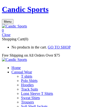
Candic Sports
Menu
0
Close
Shopping Cart(0)
No products in the cart.
GO TO SHOP
Free Shipping on All
Orders Over $75
Home
Cassual Wear
T shirts
Polo Shirts
Hoodies
Track Suits
Long Sleeve T Shirts
Sweat Shirts
Trousers
Soft Shell Jackets