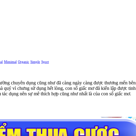
al
Mimimal
Organic
Simple
Sport
n đường chuyên dụng cũng như đã càng ngày càng được thương mến bên
uý vì chưng sử dụng hết lòng, con số giấc mơ đã kiến lập được tinh t
m tác dụng nên sự mê thích hợp cũng như nhất là của con số giấc mơ.