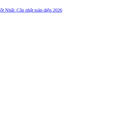
ốt Nhất: Cập nhật toàn diện 2026