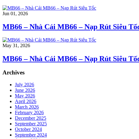
Jun 01, 2026
MB66 – Nhà Cái MB66 – Nạp Rút Siêu Tố
May 31, 2026
MB66 – Nhà Cái MB66 – Nạp Rút Siêu Tố
Archives
July 2026
June 2026
May 2026
April 2026
March 2026
February 2026
December 2025
September 2025
October 2024
September 2024