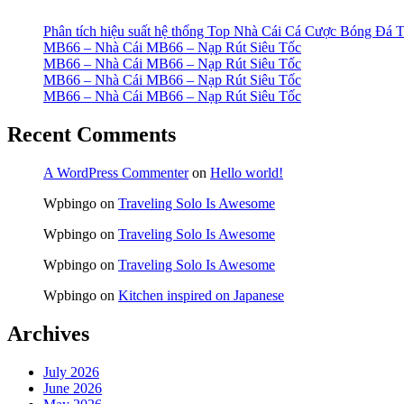
Phân tích hiệu suất hệ thống Top Nhà Cái Cá Cược Bóng Đá T
MB66 – Nhà Cái MB66 – Nạp Rút Siêu Tốc
MB66 – Nhà Cái MB66 – Nạp Rút Siêu Tốc
MB66 – Nhà Cái MB66 – Nạp Rút Siêu Tốc
MB66 – Nhà Cái MB66 – Nạp Rút Siêu Tốc
Recent Comments
A WordPress Commenter
on
Hello world!
Wpbingo
on
Traveling Solo Is Awesome
Wpbingo
on
Traveling Solo Is Awesome
Wpbingo
on
Traveling Solo Is Awesome
Wpbingo
on
Kitchen inspired on Japanese
Archives
July 2026
June 2026