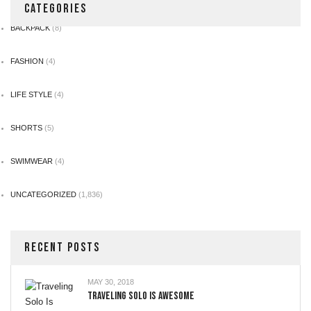
CATEGORIES
BACKPACK
(8)
FASHION
(4)
LIFE STYLE
(4)
SHORTS
(5)
SWIMWEAR
(4)
UNCATEGORIZED
(1,836)
RECENT POSTS
MAY 30, 2018
Traveling Solo Is Awesome