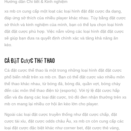
xs mb cn cung cấp một loạt các loại hình đặt đặt cược đa dạng,
đáp ứng sở thích của nhiều player khác nhau. Tùy bằng đặt cược
sở thích và kinh nghiệm của mình, bạn có thể lựa chọn loại hình
đặt đặt cược phù hợp. Việc nắm vững các loại hình đặt đặt cược
sẽ giúp bạn đưa ra quyết định chính xác và tăng khả năng ăn
kèo.
Cá đặt cược thể thao
Cá đặt cược thể thao là một trong những loại hình đặt đặt cược
phổ biến nhất trên xs mb cn. Bạn có thể đặt cược vào nhiều môn
thể thao khác nhau, từ bóng đá, bóng đá, quần vợt, bóng chày
đến các môn thể thao điện tử (esports). Với tỷ lệ đặt cược hấp
dẫn và đa dạng các loại đặt cược, trò đỏ đen nhận thưởng trên xs
mb cn mang lại nhiều cơ hội ăn kèo lớn cho player.
Ngoài các loại đặt cược truyền thống như đặt cược chấp, đặt
cược tài xỉu, đặt cược odds châu Âu, xs mb cn còn cung cấp các
loại đặt cược đặc biệt khác như corner bet, đặt cược thẻ vàng,