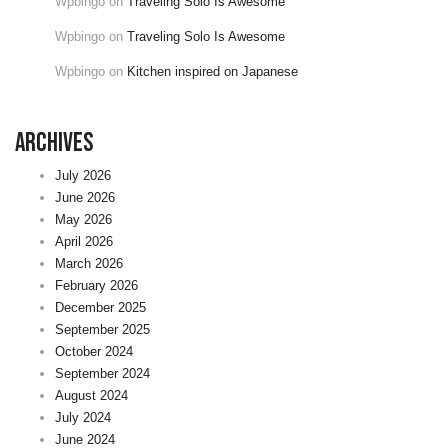
Wpbingo
on
Traveling Solo Is Awesome
Wpbingo
on
Traveling Solo Is Awesome
Wpbingo
on
Kitchen inspired on Japanese
Archives
July 2026
June 2026
May 2026
April 2026
March 2026
February 2026
December 2025
September 2025
October 2024
September 2024
August 2024
July 2024
June 2024