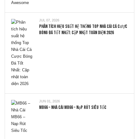
JUL 07, 2026
Phân Tích Hiệu Suất Hệ Thống Top Nhà Cái Cá Cược
Bóng Đá Tốt Nhất: Cập Nhật Toàn Diện 2026
JUN 01, 2026
MB66 – Nhà Cái MB66 – Nạp Rút Siêu Tốc