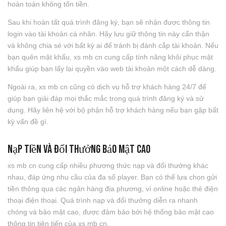
hoàn toàn không tốn tiền.
Sau khi hoàn tất quá trình đăng ký, bạn sẽ nhận được thông tin
login vào tài khoản cá nhân. Hãy lưu giữ thông tin này cẩn thận
và không chia sẻ với bất kỳ ai để tránh bị đánh cắp tài khoản. Nếu
bạn quên mật khẩu, xs mb cn cung cấp tính năng khôi phục mật
khẩu giúp bạn lấy lại quyền vào web tài khoản một cách dễ dàng.
Ngoài ra, xs mb cn cũng có dịch vụ hỗ trợ khách hàng 24/7 để
giúp bạn giải đáp mọi thắc mắc trong quá trình đăng ký và sử
dụng. Hãy liên hệ với bộ phận hỗ trợ khách hàng nếu bạn gặp bất
kỳ vấn đề gì.
Nạp tiền và đổi thưởng bảo mật cao
xs mb cn cung cấp nhiều phương thức nạp và đổi thưởng khác
nhau, đáp ứng nhu cầu của đa số player. Bạn có thể lựa chọn gửi
tiền thông qua các ngân hàng địa phương, ví online hoặc thẻ điện
thoại điện thoại. Quá trình nạp và đổi thưởng diễn ra nhanh
chóng và bảo mật cao, được đảm bảo bởi hệ thống bảo mật cao
thông tin tiên tiến của xs mb cn.