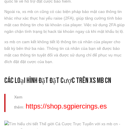
quốc tế về hỗ trợ đặt cược bảo hiểm.
Ngoài ra, xs mb cn cũng có các biện pháp bảo mật cao thông tin
khác như xác thực hai yếu raise (2FA), giúp tăng cường tính bảo
mật cao thông tin cho tài khoản của player. Việc sử dụng 2FA giúp
ngăn chặn tình trạng bị hack tài khoản ngay cả khi mật khẩu bị lộ.
xs mb cn cam kết không tiết lộ thông tin cá nhân của player cho
bất kỳ bên thứ ba nào. Thông tin cá nhân của bạn sẽ được bảo
mật cao thông tin tuyệt đối và được sử dụng chỉ để phục vụ mục
đích đặt đặt cược của bạn.
Các loại hình đặt đặt cược trên xs mb cn
Xem
https://shop.sgpiercings.es
thêm: