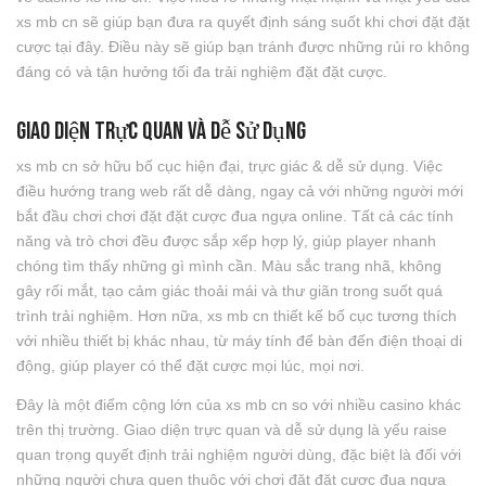
xs mb cn sẽ giúp bạn đưa ra quyết định sáng suốt khi chơi đặt đặt
cược tại đây. Điều này sẽ giúp bạn tránh được những rủi ro không
đáng có và tận hưởng tối đa trải nghiệm đặt đặt cược.
Giao diện trực quan và dễ sử dụng
xs mb cn sở hữu bố cục hiện đại, trực giác & dễ sử dụng. Việc
điều hướng trang web rất dễ dàng, ngay cả với những người mới
bắt đầu chơi chơi đặt đặt cược đua ngựa online. Tất cả các tính
năng và trò chơi đều được sắp xếp hợp lý, giúp player nhanh
chóng tìm thấy những gì mình cần. Màu sắc trang nhã, không
gây rối mắt, tạo cảm giác thoải mái và thư giãn trong suốt quá
trình trải nghiệm. Hơn nữa, xs mb cn thiết kế bố cục tương thích
với nhiều thiết bị khác nhau, từ máy tính để bàn đến điện thoại di
động, giúp player có thể đặt cược mọi lúc, mọi nơi.
Đây là một điểm cộng lớn của xs mb cn so với nhiều casino khác
trên thị trường. Giao diện trực quan và dễ sử dụng là yếu raise
quan trọng quyết định trải nghiệm người dùng, đặc biệt là đối với
những người chưa quen thuộc với chơi đặt đặt cược đua ngựa