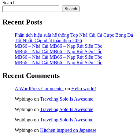
Search
Search
Recent Posts
Phân tích hiệu suất hệ thống Top Nhà Cái Cá Cược Bóng Đá
Tốt Nhất: Cập nhật toàn diện 2026
MB66 – Nhà Cái MB66 – Nạp Rút Siêu Tốc
MB66 – Nhà Cái MB66 – Nạp Rút Siêu Tốc
MB66 – Nhà Cái MB66 – Nạp Rút Siêu Tốc
MB66 – Nhà Cái MB66 – Nạp Rút Siêu Tốc
Recent Comments
A WordPress Commenter
on
Hello world!
Wpbingo
on
Traveling Solo Is Awesome
Wpbingo
on
Traveling Solo Is Awesome
Wpbingo
on
Traveling Solo Is Awesome
Wpbingo
on
Kitchen inspired on Japanese