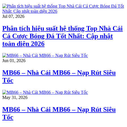
Jul 07, 2026
Phân tích hiệu suất hệ thống Top Nhà Cái
Cá Cược Bóng Đá Tốt Nhất: Cập nhật
toàn diện 2026
Jun 01, 2026
MB66 – Nhà Cái MB66 – Nạp Rút Siêu
Tốc
May 31, 2026
MB66 – Nhà Cái MB66 – Nạp Rút Siêu
Tốc