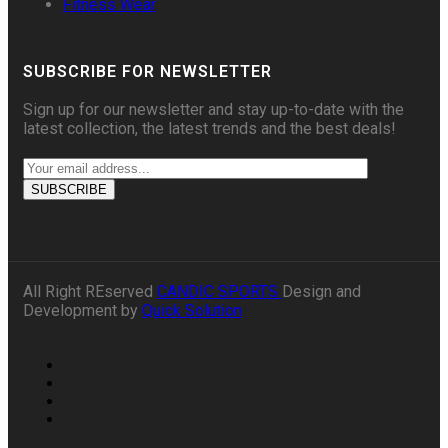
Fitness Wear
SUBSCRIBE FOR NEWSLETTER
Sign up for our newsletter and stay up-to-date with the
latest collection, the latest trends and the best deals!
All Right REserved
CANDIC SPORTS
Design and
Development by
Quick Solution