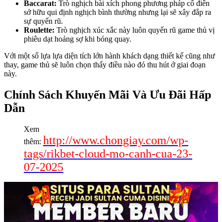
Baccarat:
Trò nghịch bài xích phong phương pháp cổ điển
sở hữu qui định nghịch bình thường nhưng lại sẽ xây đắp ra
sự quyến rũ.
Roulette:
Trò nghịch xúc xắc này luôn quyến rũ game thủ vị
phiêu dạt hoảng sợ khi bóng quay.
Với một số lựa lựa diện tích lớn hành khách dạng thiết kế cũng như
thay, game thủ sẽ luôn chọn thấy điều nào đó thu hút ở giai đoạn
này.
Chính Sách Khuyến Mãi Và Ưu Đãi Hấp
Dẫn
Xem
http://www.chongiay.com/wp-
thêm:
tags/rikbet-cloud-mo-canh-cua-23-
07-2025