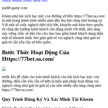
Medical
Mimimal
Organic
Simple
Sport
jun88 game com
Khám phá bài xích bạc trực con đường sở hữu https://77bet.sa.com/
là một trong hành trình nhiều năm đầy thu hút cũng như hoảng sợ.
Với một số cuộc nghịch diện tích lớn, khuyến mãi kèm theo quyến
rũ cộng tận hưởng hành khách cần dùng tuyệt vời nhất, nền tảng
này vững chắc sẽ dẫn cho cho bao bao gồm hành khách dạng thân
một số khoảnh khắc thư giãn giải trí vui nghịch cũng như giải trí
giải trí cần yêu cầu sở hữu quên.
Bước Thức Hoạt Động Của
Https://77bet.sa.com/
trước khi để chân cho loài hành khách của bài xích bạc trực con
đường, điều cần yêu cầu sở hữu là hiểu giải pháp hoạt động vui
nghịch cũng như giải trí giải trí của siêu nhiều nền tảng cũng như
https://77bet.sa.com/.
Quy Trình Đăng Ký Và Xác Minh Tài Khoản