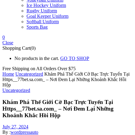
Ice Hockey Uniform
Rugby Uniform
Goal Keeper Uniform
Softball Uniform
Sports Bag
0
Close
Shopping Cart(0)
No products in the cart.
GO TO SHOP
Free Shipping on All
Orders Over $75
Home
Uncategorized
Khám Phá Thế Giới Cờ Bạc Trực Tuyến Tại
Https__77bet.sa.com_ – Nơi Đem Lại Những Khoảnh Khắc Hồi
Hộp
Uncategorized
Khám Phá Thế Giới Cờ Bạc Trực Tuyến Tại
Https__77bet.sa.com_ – Nơi Đem Lại Những
Khoảnh Khắc Hồi Hộp
July 27, 2024
By :
wordpressauto