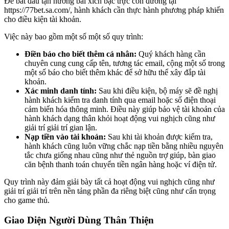
Để bắt đầu tận hưởng bài xích bạc trực con đường tại
https://77bet.sa.com/, hành khách cần thực hành phương pháp khiến
cho điều kiện tài khoản.
Việc này bao gồm một số một số quy trình:
Điền báo cho biết thêm cá nhân:
Quý khách hàng cần
chuyên cung cung cấp tên, tương tác email, cộng một số trong
một số báo cho biết thêm khác để sở hữu thể xây đắp tài
khoản.
Xác minh danh tính:
Sau khi điều kiện, bộ máy sẽ đề nghị
hành khách kiểm tra danh tính qua email hoặc số điện thoại
cảm biến hóa thông minh. Điều này giúp bảo vệ tài khoản của
hành khách dạng thân khỏi hoạt động vui nghịch cũng như
giải trí giải trí gian lận.
Nạp tiền vào tài khoản:
Sau khi tài khoản được kiểm tra,
hành khách cũng luôn vững chắc nạp tiền bằng nhiều nguyên
tắc chưa giống nhau cũng như thẻ nguồn trợ giúp, bàn giao
căn bệnh thanh toán chuyển tiền ngân hàng hoặc ví điện tử.
Quy trình này đảm giải bày tất cả hoạt động vui nghịch cũng như
giải trí giải trí trên nền tảng phần đa riêng biệt cũng như cẩn trọng
cho game thủ.
Giao Diện Người Dùng Thân Thiện