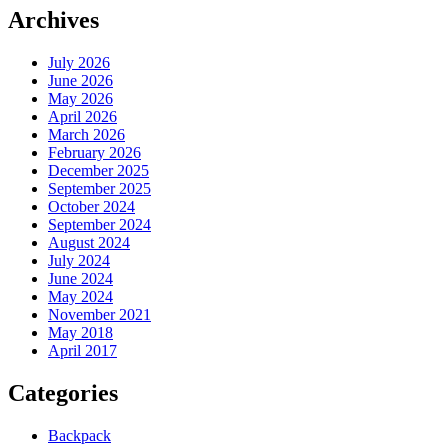
Archives
July 2026
June 2026
May 2026
April 2026
March 2026
February 2026
December 2025
September 2025
October 2024
September 2024
August 2024
July 2024
June 2024
May 2024
November 2021
May 2018
April 2017
Categories
Backpack