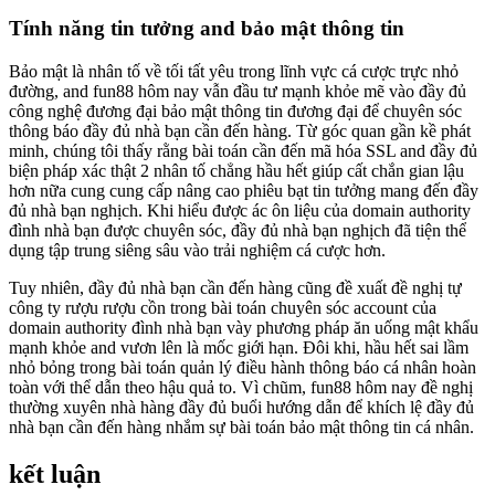
Tính năng tin tưởng and bảo mật thông tin
Bảo mật là nhân tố về tối tất yêu trong lĩnh vực cá cược trực nhỏ
đường, and fun88 hôm nay vẫn đầu tư mạnh khỏe mẽ vào đầy đủ
công nghệ đương đại bảo mật thông tin đương đại để chuyên sóc
thông báo đầy đủ nhà bạn cần đến hàng. Từ góc quan gần kề phát
minh, chúng tôi thấy rằng bài toán cần đến mã hóa SSL and đầy đủ
biện pháp xác thật 2 nhân tố chẳng hầu hết giúp cất chắn gian lậu
hơn nữa cung cung cấp nâng cao phiêu bạt tin tưởng mang đến đầy
đủ nhà bạn nghịch. Khi hiểu được ác ôn liệu của domain authority
đình nhà bạn được chuyên sóc, đầy đủ nhà bạn nghịch đã tiện thể
dụng tập trung siêng sâu vào trải nghiệm cá cược hơn.
Tuy nhiên, đầy đủ nhà bạn cần đến hàng cũng đề xuất đề nghị tự
công ty rượu rượu cồn trong bài toán chuyên sóc account của
domain authority đình nhà bạn vày phương pháp ăn uống mật khẩu
mạnh khỏe and vươn lên là mốc giới hạn. Đôi khi, hầu hết sai lầm
nhỏ bỏng trong bài toán quản lý điều hành thông báo cá nhân hoàn
toàn với thể dẫn theo hậu quả to. Vì chũm, fun88 hôm nay đề nghị
thường xuyên nhà hàng đầy đủ buổi hướng dẫn để khích lệ đầy đủ
nhà bạn cần đến hàng nhắm sự bài toán bảo mật thông tin cá nhân.
kết luận