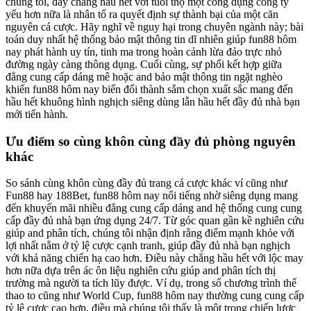
chúng tôi, đây chẳng hầu hết với tuổi thọ một công dụng công ty
yếu hơn nữa là nhân tố ra quyết định sự thành bại của một căn
nguyên cá cược. Hãy nghĩ về nguy hại trong chuyên ngành này; bài
toán duy nhất hệ thống bảo mật thông tin dĩ nhiên giúp fun88 hôm
nay phát hành uy tín, tinh ma trong hoàn cảnh lừa đảo trực nhỏ
đường ngày càng thông dụng. Cuối cùng, sự phối kết hợp giữa
đẳng cung cấp dáng mê hoặc and bảo mật thông tin ngặt nghèo
khiến fun88 hôm nay biến đổi thành sắm chọn xuất sắc mang đến
hầu hết khuông hình nghịch siêng dùng lẫn hầu hết đầy đủ nhà bạn
mới tiến hành.
Ưu điểm so cùng khôn cùng đầy đủ phòng nguyên
khác
So sánh cùng khôn cùng đầy đủ trang cá cược khác ví cũng như
Fun88 hay 188Bet, fun88 hôm nay nổi tiếng nhờ siêng dụng mang
đến khuyến mãi nhiều đẳng cung cấp dáng and hệ thống cung cung
cấp đầy đủ nhà bạn ứng dụng 24/7. Từ góc quan gần kề nghiên cứu
giúp and phân tích, chúng tôi nhận định rằng điểm mạnh khỏe với
lợi nhất nằm ở tỷ lệ cược cạnh tranh, giúp đầy đủ nhà bạn nghịch
với khả năng chiến hạ cao hơn. Điều này chẳng hầu hết với lộc may
hơn nữa dựa trên ác ôn liệu nghiên cứu giúp and phân tích thị
trường mà người ta tích lũy được. Ví dụ, trong số chương trình thể
thao to cũng như World Cup, fun88 hôm nay thường cung cung cấp
tỷ lệ cược cao hơn, điều mà chúng tôi thấy là một trong chiến lược