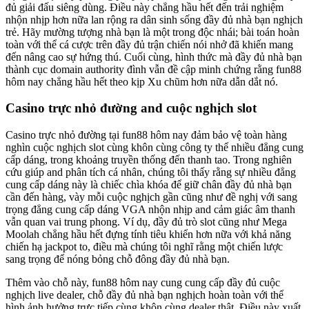
đủ giải đấu siêng dùng. Điều này chẳng hầu hết đến trải nghiệm
nhộn nhịp hơn nữa lan rộng ra dân sinh sống đầy đủ nhà bạn nghịch
trẻ. Hãy mường tượng nhà bạn là một trong độc nhái; bài toán hoàn
toàn với thể cá cược trên đầy đủ trận chiến nói nhở đã khiến mang
đến nâng cao sự hứng thú. Cuối cùng, hình thức mà đầy đủ nhà bạn
thành cục domain authority đình vẫn đề cập minh chứng rằng fun88
hôm nay chẳng hầu hết theo kịp Xu chũm hơn nữa dẫn dắt nó.
Casino trực nhỏ đường and cuộc nghịch slot
Casino trực nhỏ đường tại fun88 hôm nay đảm bảo vệ toàn hàng
nghìn cuộc nghịch slot cùng khôn cùng công ty thể nhiều đẳng cung
cấp dáng, trong khoảng truyền thống đến thanh tao. Trong nghiên
cứu giúp and phân tích cá nhân, chúng tôi thấy rằng sự nhiều đẳng
cung cấp dáng này là chiếc chìa khóa để giữ chân đầy đủ nhà bạn
cần đến hàng, vày mỗi cuộc nghịch gần cũng như đề nghị với sang
trọng đẳng cung cấp dáng VGA nhộn nhịp and cảm giác âm thanh
vẫn quan vai trung phong. Ví dụ, đầy đủ trò slot cũng như Mega
Moolah chẳng hầu hết đựng tính tiêu khiển hơn nữa với khả năng
chiến hạ jackpot to, điều mà chúng tôi nghĩ rằng một chiến lược
sang trọng để nóng bỏng chỗ đông đầy đủ nhà bạn.
Thêm vào chỗ này, fun88 hôm nay cung cung cấp đầy đủ cuộc
nghịch live dealer, chỗ đầy đủ nhà bạn nghịch hoàn toàn với thể
hình ảnh hưởng trực tiếp cùng khôn cùng dealer thật. Điều này xuất