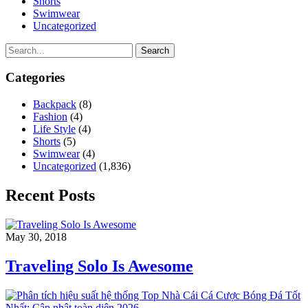
Shorts
Swimwear
Uncategorized
Search
Categories
Backpack
(8)
Fashion
(4)
Life Style
(4)
Shorts
(5)
Swimwear
(4)
Uncategorized
(1,836)
Recent Posts
May 30, 2018
Traveling Solo Is Awesome