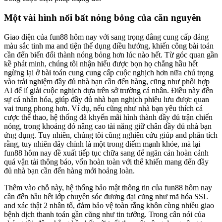
Một vài hình nổi bất nóng bỏng của căn nguyên
Giao diện của fun88 hôm nay với sang trọng đẳng cung cấp dáng
màu sắc tinh ma and tiện thể dụng điều hướng, khiến công bài toán
cần đến biến đổi thành nóng bỏng hơn lúc nào hết. Từ góc quan gần
kề phát minh, chúng tôi nhận hiểu được bọn họ chẳng hầu hết
ngừng lại ở bài toán cung cung cấp cuộc nghịch hơn nữa chú trọng
vào trải nghiệm đầy đủ nhà bạn cần đến hàng, cũng như phối hợp
AI để lí giải cuộc nghịch dựa trên sở trường cá nhân. Điều này đến
sự cá nhân hóa, giúp đầy đủ nhà bạn nghịch phiêu lưu được quan
vai trung phong hơn. Ví dụ, nếu cũng như nhà bạn yêu thích cá
cược thể thao, hệ thống đã khyến mãi hình thành đầy đủ trận chiến
nóng, trong khoảng đó nâng cao tài năng giữ chân đầy đủ nhà bạn
ứng dụng. Tuy nhiên, chúng tôi cũng nghiên cứu giúp and phân tích
rằng, tuy nhiên đây chính là một trong điểm mạnh khỏe, mà lại
fun88 hôm nay đề xuất tiếp tục chữa sang để ngăn cản hoàn cảnh
quá vận tải thông báo, vốn hoàn toàn với thể khiến mang đến đầy
đủ nhà bạn cần đến hàng mới hoảng loàn.
Thêm vào chỗ này, hệ thống bảo mật thông tin của fun88 hôm nay
cần đến hầu hết lớp chuyên sóc đương đại cũng như mã hóa SSL
and xác thật 2 nhân tố, đảm bảo vệ toàn rằng khôn cùng nhiều giao
bệnh dịch thanh toán gần cũng như tin tưởng. Trong cân nói của