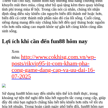
Thêm vào chỗ này, fun88 hôm nay thường nhà hàng chương trình
khuyến mãi theo mùa, cũng như bộ quà tặng kèm theo quay không
tính phí trong mùa lễ hội. Trong cân nói cá nhân, chúng tôi nhận
định rằng điều này khiến căn nguyên biến đổi thành mê hoặc hơn,
biến đổi cá cược thành một phần nào đó của lối sống. Cuối cùng,
siêng dụng mang đến này chẳng hầu hết đến quý thảng hoặc nguồn
vốn hơn nữa nâng cao mạnh khỏe sự gắn kết cùng khôn cùng dân
sinh sống.
Lợi ích khi cần đến fun88 hôm nay
Xem
http://www.cokhisg.com.vn/wp-
thêm:
posts/rikvip95-it-com-kham-pha-
cong-game-dang-cap-va-uu-dai-16-
07-2025
Sử dụng fun88 hôm nay đến nhiều tiện thể ích thiết thực, trong
khoảng sự tiện thể nghi đến hầu hết nguyên tắc cung cung cấp, giúp
đầy đủ nhà bạn nghịch chẳng hầu hết tiêu khiển hơn nữa về tối ưu
hóa lợi nhuận. Trong hoàn cảnh ngày phổ biến đổi, fun88 hôm nay