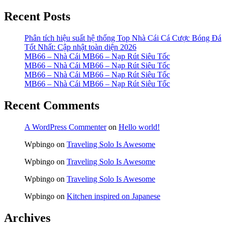
Recent Posts
Phân tích hiệu suất hệ thống Top Nhà Cái Cá Cược Bóng Đá
Tốt Nhất: Cập nhật toàn diện 2026
MB66 – Nhà Cái MB66 – Nạp Rút Siêu Tốc
MB66 – Nhà Cái MB66 – Nạp Rút Siêu Tốc
MB66 – Nhà Cái MB66 – Nạp Rút Siêu Tốc
MB66 – Nhà Cái MB66 – Nạp Rút Siêu Tốc
Recent Comments
A WordPress Commenter
on
Hello world!
Wpbingo
on
Traveling Solo Is Awesome
Wpbingo
on
Traveling Solo Is Awesome
Wpbingo
on
Traveling Solo Is Awesome
Wpbingo
on
Kitchen inspired on Japanese
Archives