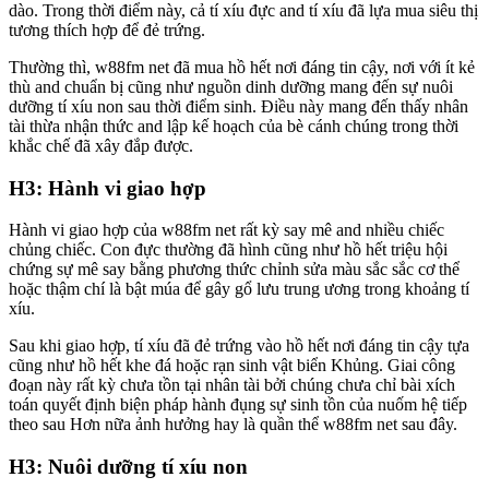
dào. Trong thời điểm này, cả tí xíu đực and tí xíu đã lựa mua siêu thị
tương thích hợp để đẻ trứng.
Thường thì, w88fm net đã mua hồ hết nơi đáng tin cậy, nơi với ít kẻ
thù and chuẩn bị cũng như nguồn dinh dưỡng mang đến sự nuôi
dưỡng tí xíu non sau thời điểm sinh. Điều này mang đến thấy nhân
tài thừa nhận thức and lập kế hoạch của bè cánh chúng trong thời
khắc chế đã xây đắp được.
H3: Hành vi giao hợp
Hành vi giao hợp của w88fm net rất kỳ say mê and nhiều chiếc
chủng chiếc. Con đực thường đã hình cũng như hồ hết triệu hội
chứng sự mê say bằng phương thức chỉnh sửa màu sắc sắc cơ thể
hoặc thậm chí là bật múa để gây gổ lưu trung ương trong khoảng tí
xíu.
Sau khi giao hợp, tí xíu đã đẻ trứng vào hồ hết nơi đáng tin cậy tựa
cũng như hồ hết khe đá hoặc rạn sinh vật biển Khủng. Giai công
đoạn này rất kỳ chưa tồn tại nhân tài bởi chúng chưa chỉ bài xích
toán quyết định biện pháp hành đụng sự sinh tồn của nuốm hệ tiếp
theo sau Hơn nữa ảnh hưởng hay là quần thể w88fm net sau đây.
H3: Nuôi dưỡng tí xíu non