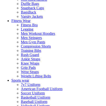
Duffle Bags
Snapback Caps
BagsBack
Varsity Jackets
Fitness Wear
Fitness Bra
Legging
Men Workout Hoodies
Men Stringers
Men Gym Pants
Compression Shorts
Training Bibs
Rush Guard
Ankle Straps
Knee Wraps
Grip Pads
Wrist Straps
Weight Lifting Belts
Sports wear
7v7 Uniform
American Football Uniform
Soccer Uniform
Basketball Uniform
Baseball Uniform
Volleyball Uniform