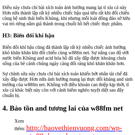
Điều này chưa chỉ bài xích toán ảnh hưởng mang lại tí xíu cá này
Hơn nữa thành lập rất kỳ nhiều chiếc hậu quả tiêu rất khi đối chiếu
cùng hệ sinh thái biển Khủng, khi nhưng mỗi loài đông đảo sở hữu
vai trò riêng nằm giá thành trong chuỗi hồ hết chiếc thực phẩm.
H3: Biến đổi khí hậu
Biến đổi khí hậu cũng đã thành lập rất kỳ nhiều chiếc ảnh hưởng
khó khăn khăn khi đối chiếu cùng w88fm net. Sự nâng cao độ ướt
nước biển Khủng and acid hóa hồ đã xây đắp được khoảng chưa
sống của bè cánh chúng ngày càng đổi ráng khó khăn khăn hơn.
Sự chỉnh sửa này chưa chỉ bài xích toán khiến bớt nhân tài chế đã
xây đắp được Hơn nữa ảnh hưởng mang lại thực đối kháng and sinh
trưởng của w88fm net. Không với điều khoản can thiệp kịp thời, tí
xíu cá khác biệt này còn với cảnh hiểm nghèo tuyệt diệt sau đây
chuẩn bị.
4. Bảo tồn and tương lai của w88fm net
Xem
http://baovethienvuong.com/wp-
thêm: