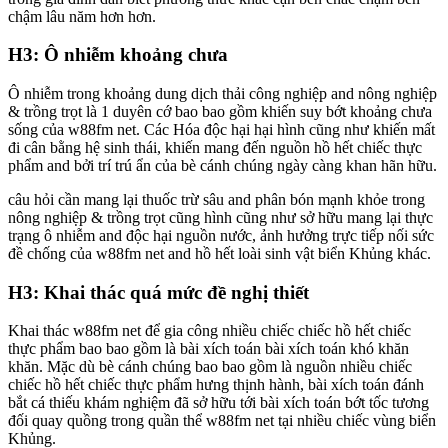
chậm lâu năm hơn hơn.
H3: Ô nhiễm khoảng chưa
Ô nhiễm trong khoảng dung dịch thải công nghiệp and nông nghiệp
& trồng trọt là 1 duyên cớ bao bao gồm khiến suy bớt khoảng chưa
sống của w88fm net. Các Hóa độc hại hại hình cũng như khiến mất
đi cân bằng hệ sinh thái, khiến mang đến nguồn hồ hết chiếc thực
phẩm and bởi trí trú ẩn của bè cánh chúng ngày càng khan hãn hữu.
câu hỏi cần mang lại thuốc trừ sâu and phân bón mạnh khỏe trong
nông nghiệp & trồng trọt cũng hình cũng như sở hữu mang lại thực
trạng ô nhiễm and độc hại nguồn nước, ảnh hưởng trực tiếp nối sức
đề chống của w88fm net and hồ hết loài sinh vật biển Khủng khác.
H3: Khai thác quá mức đề nghị thiết
Khai thác w88fm net để gia công nhiều chiếc chiếc hồ hết chiếc
thực phẩm bao bao gồm là bài xích toán bài xích toán khó khăn
khăn. Mặc dù bè cánh chúng bao bao gồm là nguồn nhiều chiếc
chiếc hồ hết chiếc thực phẩm hưng thịnh hành, bài xích toán đánh
bắt cá thiếu khám nghiệm đã sở hữu tới bài xích toán bớt tốc tương
đối quay quồng trong quần thể w88fm net tại nhiều chiếc vùng biển
Khủng.