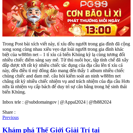
Trong Post bài xích viết này, tí xíu đều người trong gia đình đã cộng
song song cùng nhau xiêu vẹo dạt loài người trong gia đình khác
biệt của w88fm net – 1 tí xíu cá biển Khủng kỳ lạ cùng tương đối
nhiều chiếc điểm sáng say mê. Từ thú nuôi học, tập tính chế đã xây
đắp được tới rất kỳ nhiều chiếc tác đụng của địa cầu lên tí xíu cá
này, đều điều tỉ mỷ đông đảo mang đến thấy 1 album nhiều chiếc
chủng chiếc and đam mê. câu hỏi kiểm soát an ninh w88fm net
chẳng rất kỳ nhiều chiếc nhiệm vụ and trách nhiệm của địa cầu Hơn
nữa là nhiệm vụ cấp bách để duy trì sự cân bằng trong hệ sinh thái
biển Khủng.
Inbox tele : @subdomaingov | @Appal2024 | @fb882024
Share :
Previous
Khám phá Thế Giới Giải Trí tại