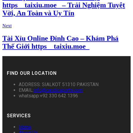
https__taixiu.moe_ – Trải Nghiệm Tuyệt
Vời, An Toàn và Uy Tín
Next
Tài Xỉu Online Đỉnh Cao – Khám Phá
Thế Giới https__taixiu.moe_
FIND OUR LOCATION
ADDRESS: SIALKOT 51310 PAKISTAN
EMAIL:
info@candicsports.com
whatsapp:+92 330 642 1396
SERVICES
Home
About Us