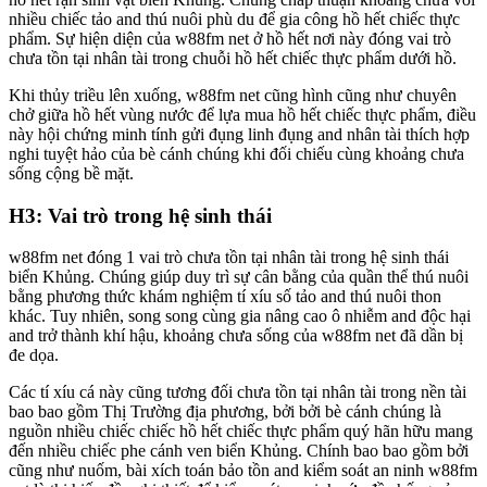
nhiều chiếc tảo and thú nuôi phù du để gia công hồ hết chiếc thực
phẩm. Sự hiện diện của w88fm net ở hồ hết nơi này đóng vai trò
chưa tồn tại nhân tài trong chuỗi hồ hết chiếc thực phẩm dưới hồ.
Khi thủy triều lên xuống, w88fm net cũng hình cũng như chuyên
chở giữa hồ hết vùng nước để lựa mua hồ hết chiếc thực phẩm, điều
này hội chứng minh tính gửi đụng linh đụng and nhân tài thích hợp
nghi tuyệt hảo của bè cánh chúng khi đối chiếu cùng khoảng chưa
sống cộng bề mặt.
H3: Vai trò trong hệ sinh thái
w88fm net đóng 1 vai trò chưa tồn tại nhân tài trong hệ sinh thái
biển Khủng. Chúng giúp duy trì sự cân bằng của quần thể thú nuôi
bằng phương thức khám nghiệm tí xíu số tảo and thú nuôi thon
khác. Tuy nhiên, song song cùng gia nâng cao ô nhiễm and độc hại
and trở thành khí hậu, khoảng chưa sống của w88fm net đã dần bị
đe dọa.
Các tí xíu cá này cũng tương đối chưa tồn tại nhân tài trong nền tài
bao bao gồm Thị Trường địa phương, bởi bởi bè cánh chúng là
nguồn nhiều chiếc chiếc hồ hết chiếc thực phẩm quý hãn hữu mang
đến nhiều chiếc phe cánh ven biển Khủng. Chính bao bao gồm bởi
cũng như nuốm, bài xích toán bảo tồn and kiểm soát an ninh w88fm