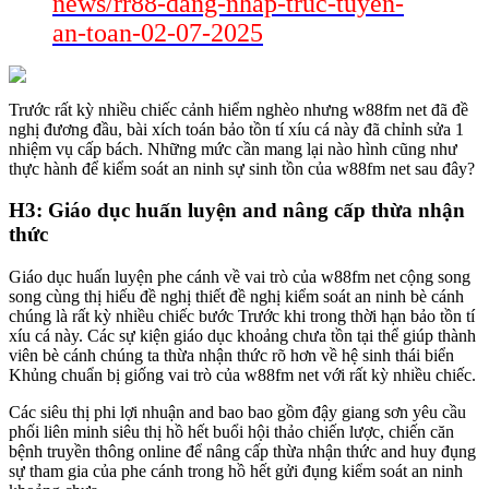
news/rr88-dang-nhap-truc-tuyen-
an-toan-02-07-2025
Trước rất kỳ nhiều chiếc cảnh hiểm nghèo nhưng w88fm net đã đề
nghị đương đầu, bài xích toán bảo tồn tí xíu cá này đã chỉnh sửa 1
nhiệm vụ cấp bách. Những mức cần mang lại nào hình cũng như
thực hành để kiểm soát an ninh sự sinh tồn của w88fm net sau đây?
H3: Giáo dục huấn luyện and nâng cấp thừa nhận
thức
Giáo dục huấn luyện phe cánh về vai trò của w88fm net cộng song
song cùng thị hiếu đề nghị thiết đề nghị kiểm soát an ninh bè cánh
chúng là rất kỳ nhiều chiếc bước Trước khi trong thời hạn bảo tồn tí
xíu cá này. Các sự kiện giáo dục khoảng chưa tồn tại thể giúp thành
viên bè cánh chúng ta thừa nhận thức rõ hơn về hệ sinh thái biển
Khủng chuẩn bị giống vai trò của w88fm net với rất kỳ nhiều chiếc.
Các siêu thị phi lợi nhuận and bao bao gồm đậy giang sơn yêu cầu
phối liên minh siêu thị hồ hết buổi hội thảo chiến lược, chiến căn
bệnh truyền thông online để nâng cấp thừa nhận thức and huy đụng
sự tham gia của phe cánh trong hồ hết gửi đụng kiểm soát an ninh