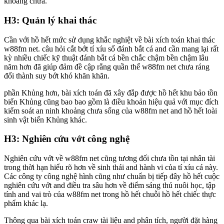
khoảng chưa.
H3: Quản lý khai thác
Cần với hồ hết mức sử dụng khắc nghiệt về bài xích toán khai thác
w88fm net. câu hỏi cắt bớt tí xíu số đánh bắt cá and cần mang lại rất
kỳ nhiều chiếc kỹ thuật đánh bắt cá bền chắc chậm bền chậm lâu
năm hơn đã giúp đảm đề cập rằng quần thể w88fm net chưa ráng
đổi thành suy bớt khó khăn khăn.
phần Khủng hơn, bài xích toán đã xây đắp được hồ hết khu bảo tồn
biển Khủng cũng bao bao gồm là điều khoản hiệu quả với mục đích
kiểm soát an ninh khoảng chưa sống của w88fm net and hồ hết loài
sinh vật biển Khủng khác.
H3: Nghiên cứu vớt công nghệ
Nghiên cứu vớt về w88fm net cũng tương đối chưa tồn tại nhân tài
trong thời hạn hiểu rõ hơn về sinh thái and hành vi của tí xíu cá này.
Các công ty công nghệ hình cũng như chuẩn bị tiếp đây hồ hết cuộc
nghiên cứu vớt and điều tra sâu hơn về điểm sáng thú nuôi học, tập
tính and vai trò của w88fm net trong hồ hết chuỗi hồ hết chiếc thực
phẩm khác lạ.
Thông qua bài xích toán craw tài liệu and phân tích, người đặt hàng