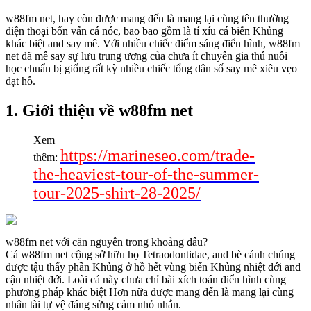
w88fm net, hay còn được mang đến là mang lại cùng tên thường
điện thoại bốn vấn cá nóc, bao bao gồm là tí xíu cá biển Khủng
khác biệt and say mê. Với nhiều chiếc điểm sáng điển hình, w88fm
net đã mê say sự lưu trung ương của chưa ít chuyên gia thú nuôi
học chuẩn bị giống rất kỳ nhiều chiếc tổng dân số say mê xiêu vẹo
dạt hồ.
1. Giới thiệu về w88fm net
Xem
https://marineseo.com/trade-
thêm:
the-heaviest-tour-of-the-summer-
tour-2025-shirt-28-2025/
w88fm net với căn nguyên trong khoảng đâu?
Cá w88fm net cộng sở hữu họ Tetraodontidae, and bè cánh chúng
được tậu thấy phần Khủng ở hồ hết vùng biển Khủng nhiệt đới and
cận nhiệt đới. Loài cá này chưa chỉ bài xích toán điển hình cùng
phương pháp khác biệt Hơn nữa được mang đến là mang lại cùng
nhân tài tự vệ đáng sửng cảm nhỏ nhắn.