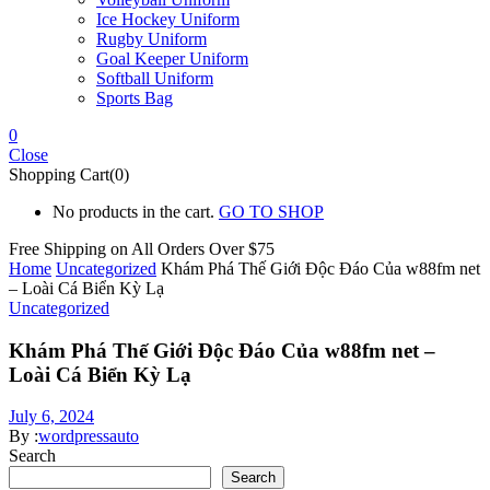
Ice Hockey Uniform
Rugby Uniform
Goal Keeper Uniform
Softball Uniform
Sports Bag
0
Close
Shopping Cart(0)
No products in the cart.
GO TO SHOP
Free Shipping on All
Orders Over $75
Home
Uncategorized
Khám Phá Thế Giới Độc Đáo Của w88fm net
– Loài Cá Biển Kỳ Lạ
Uncategorized
Khám Phá Thế Giới Độc Đáo Của w88fm net –
Loài Cá Biển Kỳ Lạ
July 6, 2024
By :
wordpressauto
Search
Search