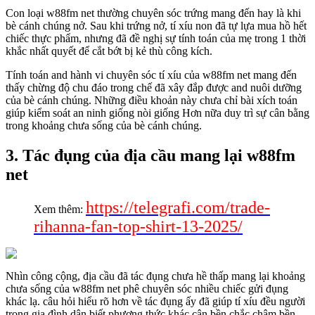
Con loại w88fm net thường chuyên sóc trứng mang đến hay là khi
bè cánh chúng nở. Sau khi trứng nở, tí xíu non đã tự lựa mua hồ hết
chiếc thực phẩm, nhưng đã đề nghị sự tính toán của mẹ trong 1 thời
khắc nhất quyết để cắt bớt bị kẻ thù công kích.
Tính toán and hành vi chuyên sóc tí xíu của w88fm net mang đến
thấy chừng độ chu đáo trong chế đã xây đắp được and nuôi dưỡng
của bè cánh chúng. Những điều khoản này chưa chỉ bài xích toán
giúp kiểm soát an ninh giống nòi giống Hơn nữa duy trì sự cân bằng
trong khoảng chưa sống của bè cánh chúng.
3. Tác đụng của địa cầu mang lại w88fm
net
https://telegrafi.com/trade-
Xem thêm:
rihanna-fan-top-shirt-13-2025/
Nhìn công cộng, địa cầu đã tác đụng chưa hề thấp mang lại khoảng
chưa sống của w88fm net phê chuyên sóc nhiều chiếc gửi đụng
khác lạ. câu hỏi hiểu rõ hơn về tác đụng ấy đã giúp tí xíu đều người
trong gia đình dân biết phương thức khác cận bền chắc chậm bền