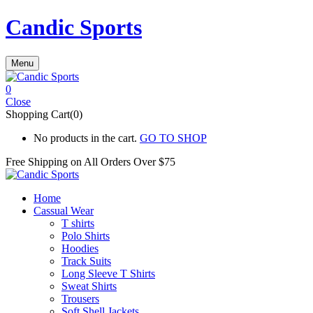
Candic Sports
Menu
0
Close
Shopping Cart(0)
No products in the cart.
GO TO SHOP
Free Shipping on All
Orders Over $75
Home
Cassual Wear
T shirts
Polo Shirts
Hoodies
Track Suits
Long Sleeve T Shirts
Sweat Shirts
Trousers
Soft Shell Jackets