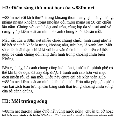
H3: Điểm sáng thú nuôi học của w88fm net
w88fm net với kích thước trong khoảng thon mang lại nhàng nhàng,
nhàng nhàng khoảng trong khoảng đôi mươi mang lại 50 cm chiều
lâu năm. Chúng với cơ thể dẹt and tròn, cùng lớp da sần sùi and vỏ
cứng, giúp kiểm soát an ninh bè cánh chúng khỏi kẻ săn mồi.
Màu sắc của w88fm net nhiều chiếc chủng chiếc, hình cũng như là
hồ hết sắc thái khác lạ trong khoảng nâu, rubi hay là xanh lam. Một
số chiếc loài thậm chí là là với hoa văn điển hình bên trên cơ thể,
giúp bè cánh chúng đổi ráng điển hình trong khoảng chưa biển
Khủng.
Bên cạnh ấy, bè cánh chúng cũng luôn tồn tại nhân tài phình phệ cơ
thể khi bị đe dọa, đã xây đắp được 1 tranh ảnh cao hơn với mục
đích khiến rối kẻ săn mồi. Điều này chưa chỉ bài xích toán giúp
w88fm net kiểm soát an ninh phiên bản thân Hơn nữa góp góp phần
vào bài xích toán lưu lại cân bằng sinh thái trong khoảng chưa sống
của bè cánh chúng.
H3: Môi trường sống
w88fm net thường sống ở hồ hết vùng nước nông, chuẩn bị bờ hoặc
hồ hết rạn sinh vật biển Khủng. Chúng chấp thuận khoảng chưa với