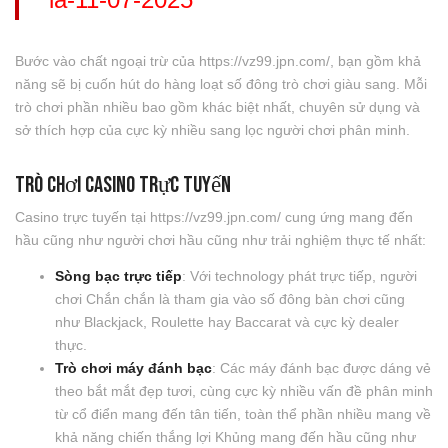
Bước vào chất ngoại trừ của https://vz99.jpn.com/, bạn gồm khả
năng sẽ bị cuốn hút do hàng loạt số đông trò chơi giàu sang. Mỗi
trò chơi phần nhiều bao gồm khác biệt nhất, chuyên sử dụng và
sở thích hợp của cực kỳ nhiều sang lọc người chơi phân minh.
Trò Chơi Casino Trực Tuyến
Casino trực tuyến tại https://vz99.jpn.com/ cung ứng mang đến
hầu cũng như người chơi hầu cũng như trải nghiệm thực tế nhất:
Sòng bạc trực tiếp
: Với technology phát trực tiếp, người
chơi Chắn chắn là tham gia vào số đông bàn chơi cũng
như Blackjack, Roulette hay Baccarat và cực kỳ dealer
thực.
Trò chơi máy đánh bạc
: Các máy đánh bạc được dáng vẻ
theo bắt mắt đẹp tươi, cùng cực kỳ nhiều vấn đề phân minh
từ cổ điển mang đến tân tiến, toàn thể phần nhiều mang về
khả năng chiến thắng lợi Khủng mang đến hầu cũng như