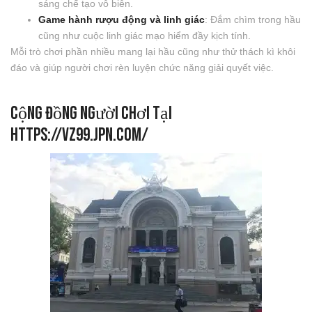
sáng chế tạo vô biên.
Game hành rượu động và linh giác
: Đắm chìm trong hầu
cũng như cuộc linh giác mạo hiểm đầy kịch tính.
Mỗi trò chơi phần nhiều mang lại hầu cũng như thử thách kì khôi
đáo và giúp người chơi rèn luyện chức năng giải quyết việc.
Cộng Đồng Người Chơi Tại
https://vz99.jpn.com/