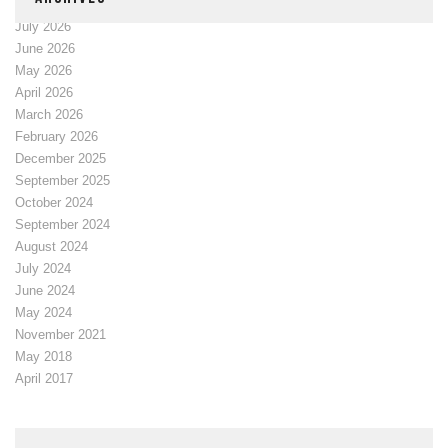
July 2026
June 2026
May 2026
April 2026
March 2026
February 2026
December 2025
September 2025
October 2024
September 2024
August 2024
July 2024
June 2024
May 2024
November 2021
May 2018
April 2017