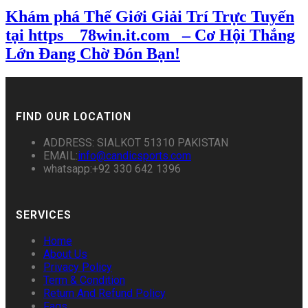
Khám phá Thế Giới Giải Trí Trực Tuyến
tại https__78win.it.com_ – Cơ Hội Thắng
Lớn Đang Chờ Đón Bạn!
FIND OUR LOCATION
ADDRESS: SIALKOT 51310 PAKISTAN
EMAIL:
info@candicsports.com
whatsapp:+92 330 642 1396
SERVICES
Home
About Us
Privacy Policy
Term & Condition
Return And Refund Policy
Faqs