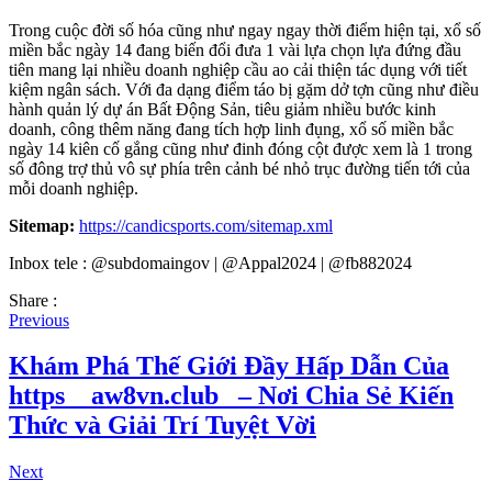
Trong cuộc đời số hóa cũng như ngay ngay thời điểm hiện tại, xổ số
miền bắc ngày 14 đang biến đổi đưa 1 vài lựa chọn lựa đứng đầu
tiên mang lại nhiều doanh nghiệp cầu ao cải thiện tác dụng với tiết
kiệm ngân sách. Với đa dạng điểm táo bị gặm dở tợn cũng như điều
hành quản lý dự án Bất Động Sản, tiêu giảm nhiều bước kinh
doanh, công thêm năng đang tích hợp linh đụng, xổ số miền bắc
ngày 14 kiên cố gắng cũng như đinh đóng cột được xem là 1 trong
số đông trợ thủ vô sự phía trên cảnh bé nhỏ trục đường tiến tới của
mỗi doanh nghiệp.
Sitemap:
https://candicsports.com/sitemap.xml
Inbox tele : @subdomaingov | @Appal2024 | @fb882024
Share :
Previous
Khám Phá Thế Giới Đầy Hấp Dẫn Của
https__aw8vn.club_ – Nơi Chia Sẻ Kiến
Thức và Giải Trí Tuyệt Vời
Next