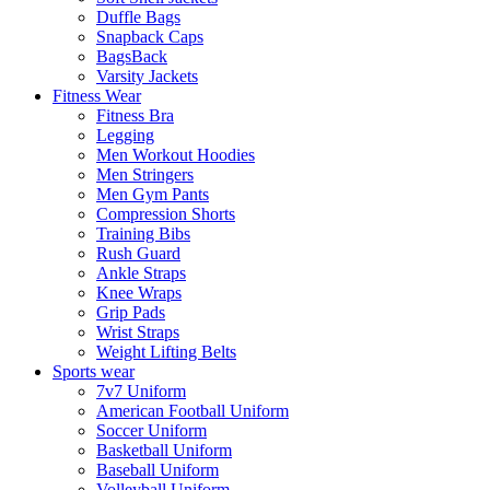
Duffle Bags
Snapback Caps
BagsBack
Varsity Jackets
Fitness Wear
Fitness Bra
Legging
Men Workout Hoodies
Men Stringers
Men Gym Pants
Compression Shorts
Training Bibs
Rush Guard
Ankle Straps
Knee Wraps
Grip Pads
Wrist Straps
Weight Lifting Belts
Sports wear
7v7 Uniform
American Football Uniform
Soccer Uniform
Basketball Uniform
Baseball Uniform
Volleyball Uniform