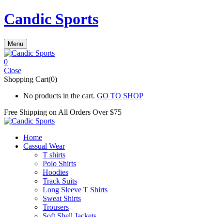
Candic Sports
Menu
0
Close
Shopping Cart(0)
No products in the cart.
GO TO SHOP
Free Shipping on All
Orders Over $75
Home
Cassual Wear
T shirts
Polo Shirts
Hoodies
Track Suits
Long Sleeve T Shirts
Sweat Shirts
Trousers
Soft Shell Jackets