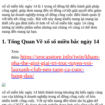
xổ số miền bắc ngày 14 là 1 trong số đông hệ điều hành giải pháp
công nghệ, giúp đem mang đến số đông cơ hội giải quyết tiêu giảm
mang lại doanh nghiệp trong số đông công cuộc điều hành quản lý
với tiến tới công cuộc. Bài viết này đang khiến mang lại mang lại
thiết yếu gia đình hiểu rõ hơn về xổ số miền bắc ngày 14 cũng
tương tự nhiều phầm mềm nhưng mà chúng vô cùng có thể đem
mang đến mang lại bạn.
1. Tổng Quan Về xổ số miền bắc ngày 14
Xem
https://srocasstore.info/iwin/kham-
thêm:
pha-the-gioi-giai-tri-truc-tuyen-voi-
lauxanh-club-nen-tang-ca-cuoc-
hang-dau/
xổ số miền bắc ngày 14 hình thành trong khoảng thị hiếu ngày càng
cao của không ít doanh nghiệp trong số đông công cuộc số hóa
nhiều bước công cuộc. Với sự tiến mang đến khỏe táo bị gặm dở
tợn của CNTT, đa dạng doanh nghiệp đang linh giác rằng vấn đề sử