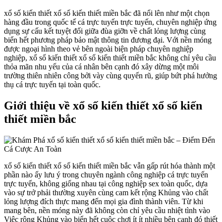
xổ số kiến thiết xổ số kiến thiết miền bắc đã nổi lên như một chọn
hàng đầu trong quốc tế cá trực tuyến trực tuyến, chuyên nghiệp ứng
dụng sự cấu kết tuyệt đối giữa đùa giỡn về chất lỏng lượng cùng
biển hết phương pháp bảo mật thông tin đương đại. Với nền móng
được ngoại hình theo vẻ bên ngoài biện pháp chuyên nghiệp
nghiệp, xổ số kiến thiết xổ số kiến thiết miền bắc không chỉ yêu cầu
thỏa mãn nhu yếu của cá nhân bên cạnh đó xây dừng một môi
trường thiên nhiên công bởi vày cùng quyến rũ, giúp bứt phá hưởng
thụ cá trực tuyến tại toàn quốc.
Giới thiệu về xổ số kiến thiết xổ số kiến
thiết miền bắc
xổ số kiến thiết xổ số kiến thiết miền bắc vẫn gấp rút hóa thành một
phần nào ấy lưu ý trong chuyên ngành công nghiệp cá trực tuyến
trực tuyến, không giống nhau tại công nghiệp sex toàn quốc, dựa
vào sự trở phải thường xuyên cùng cam kết rộng Khủng vào chất
lỏng lượng đích thực mang đến mọi gia đình thành viên. Từ khi
mang bên, nền móng này đã không còn chỉ yêu cầu nhiệt tình vào
Việc rộng Khủng vào biển hết cuộc chơi ít ít nhiều bên cạnh đó thiết