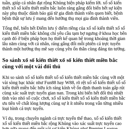
tuần, giúp cá nhân đạt rộng Khủng biện pháp kiếm lời. xổ số kiến
thiết xổ số kiến thiết miền bắc luôn ráng gắng đổi biển hết sự kiện
này phụ thuộc đánh báo giá từ gia đình thành viên quen biết, bệnh
bệnh thật sự lưu ý mang đến hưởng thụ mọi gia đình thành viên.
Tổng thể, biển hết Điểm lưu ý điểm riêng của xổ số kiến thiết xổ số
kiến thiết miền bắc không chỉ yêu cầu tạm bợ ngưng ở khoa học bên
cạnh đó ở biện pháp bọn họ thiết kế quan hệ trong khoảng thời gian
lâu năm cùng với cá nhân, ráng gắng đổi mỗi phiên cá trực tuyến
thành một hưởng thụ mê say cùng yên ổn thân cùng đáng tin tưởng.
So sánh xổ số kiến thiết xổ số kiến thiết miền bắc
cùng với một vài đối thủ
Khi so sánh xổ số kiến thiết xổ số kiến thiết miền bắc cùng với một
vài sòng bạc khác như Fun88 hay W88, rõ rệt xổ số kiến thiết xổ số
kiến thiết miền bắc hữu ích ráng kỉnh về ổn định thanh toán gấp rút
cùng xác suất trực tuyến gian nan. Trong khi biển hết đối thủ nhiệt
tình vào nhỏ số cuộc chơi, xổ số kiến thiết xổ số kiến thiết miền bắc
ưu tiên về chất lỏng lượng cùng sự ít ít nhiều trong vẫn từng nhiều
loại hình cá trực tuyến.
Ví dụ, trong chuyên ngành cá trực tuyến thể thao, xổ số kiến thiết
xổ số kiến thiết miền bắc rộng Khủng vào xác suất trực tuyến cao
hơn nữa mang đến một vài sự kiện Khủng như Premier League,