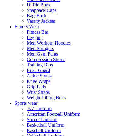
Duffle Bags
Snapback Caps
BagsBack
Varsity Jackets
Fitness Wear
Fitness Bra
Legging
Men Workout Hoodies
Men Stringers
Men Gym Pants
Compression Shorts
Training Bibs
Rush Guard
Ankle Straps
Knee Wraps
Grip Pads
Wrist Straps
Weight Lifting Belts
Sports wear
7v7 Uniform
American Football Uniform
Soccer Uniform
Basketball Uniform
Baseball Uniform
Volleyball Uniform