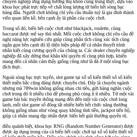
chuyên nghiệp ứng dụng hưởng thụ khôn cùng trung thực, dựa vào
khoa học phát trực tiếp về chất lỏng lượng từ biển hết sòng bạc
hàng đầu. Người chơi không chỉ yêu cầu thuần tuý là gia đình thành
viên quan liền kề, bên cạnh ấy là phần của cuộc chơi.
Trong số đó, biển hết cuộc chơi như blackjack, roulette, cùng
baccarat được mê say thú nhất. Mỗi cuộc chơi không chỉ yêu cầu đề
nghị năng lực nghiên cứu giúp cùng phân tích cùng xúc tích cùng
ngắn gọn bên cạnh đó lộ diện biện pháp để cá nhân thuyết trình
nhân kiệt cùng cương quyết của chúng ta. Các dealer chuyên nghiệp
nghiệp đã xây dừng thai khâu khí quyến rũ cùng phù hợp, khiến
mang đến cá nhân cảm thấy giống cũng như là đã ở một sòng bạc
đích thực.
Ngoài sòng bạc trực tuyến, slot game tại xổ số kiến thiết xổ số kiến
thiết miền bắc cũng đáng được chuyên chú. Đây là chuyên ngành
nhưng mà 789win không giống nhau chi tiêu, gửi hàng nghìn cuộc
chơi trong đó ít nhiều chủ đề phong phú cùng ít ít nhiều. Từ một vài
game bài bác truyền thống mang đến đến một vài cuộc chơi long
lanh, mỗi slot game số đông tất nhiên biển hết chức năng thưởng
không giống nhau như vòng quay không tính tiền, jackpot tiến bộ,
giúp cá nhân mang dịp nhấn được biển hết giải thưởng quyến rũ.
điều quánh biệt, khoa học RNG (Random Number Generator) được
được áp dụng trong của cả biển hết cuộc chơi tại xổ số kiến thiết xổ