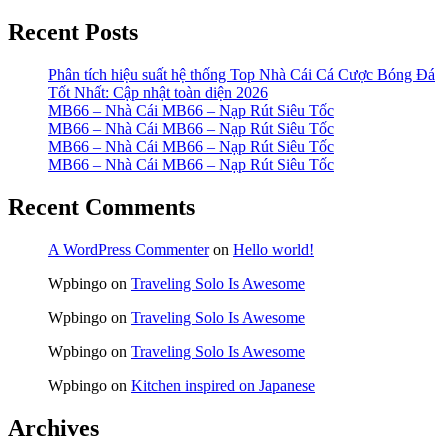
Recent Posts
Phân tích hiệu suất hệ thống Top Nhà Cái Cá Cược Bóng Đá
Tốt Nhất: Cập nhật toàn diện 2026
MB66 – Nhà Cái MB66 – Nạp Rút Siêu Tốc
MB66 – Nhà Cái MB66 – Nạp Rút Siêu Tốc
MB66 – Nhà Cái MB66 – Nạp Rút Siêu Tốc
MB66 – Nhà Cái MB66 – Nạp Rút Siêu Tốc
Recent Comments
A WordPress Commenter
on
Hello world!
Wpbingo
on
Traveling Solo Is Awesome
Wpbingo
on
Traveling Solo Is Awesome
Wpbingo
on
Traveling Solo Is Awesome
Wpbingo
on
Kitchen inspired on Japanese
Archives