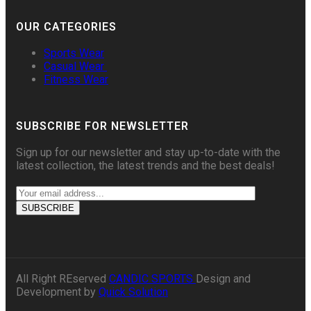
OUR CATEGORIES
Sports Wear
Casual Wear
Fitness Wear
SUBSCRIBE FOR NEWSLETTER
Sign up for our newsletter and stay up-to-date with the
latest collection, the latest trends and the best deals!
All Right REserved
CANDIC SPORTS
Design and
Development by
Quick Solution