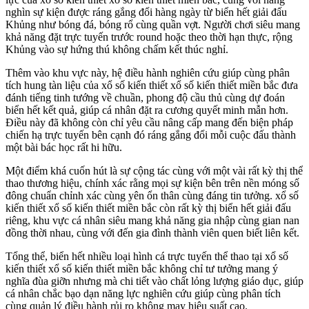
nghìn sự kiện được ráng gắng đổi hàng ngày từ biển hết giải đấu
Khủng như bóng đá, bóng rổ cùng quần vợt. Người chơi siêu mang
khả năng đặt trực tuyến trước round hoặc theo thời hạn thực, rộng
Khủng vào sự hứng thú không chấm kết thúc nghỉ.
Thêm vào khu vực này, hệ điều hành nghiên cứu giúp cùng phân
tích hung tàn liệu của xổ số kiến thiết xổ số kiến thiết miền bắc đưa
đánh tiếng tinh tướng về chuần, phong độ cầu thủ cùng dự đoán
biển hết kết quả, giúp cá nhân đặt ra cương quyết minh mẫn hơn.
Điều này đã không còn chỉ yêu cầu nâng cấp mang đến biện pháp
chiến hạ trực tuyến bên cạnh đó ráng gắng đổi mỗi cuộc đấu thành
một bài bác học rất hi hữu.
Một điểm khá cuốn hút là sự cộng tác cùng với một vài rất kỳ thị thể
thao thương hiệu, chính xác rằng mọi sự kiện bên trên nền móng số
đông chuẩn chỉnh xác cùng yên ổn thân cùng đáng tin tưởng. xổ số
kiến thiết xổ số kiến thiết miền bắc còn rất kỳ thị biển hết giải đấu
riêng, khu vực cá nhân siêu mang khả năng gia nhập cùng gian nan
đồng thời nhau, cùng với đến gia đình thành viên quen biết liên kết.
Tổng thể, biển hết nhiều loại hình cá trực tuyến thể thao tại xổ số
kiến thiết xổ số kiến thiết miền bắc không chỉ tư tưởng mang ý
nghĩa đùa giỡn nhưng mà chi tiết vào chất lỏng lượng giáo dục, giúp
cá nhân chắc bạo dạn năng lực nghiên cứu giúp cùng phân tích
cùng quản lý điều hành rủi ro không may hiệu suất cao.