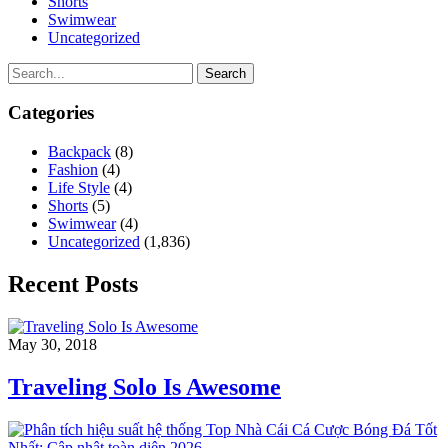
Shorts
Swimwear
Uncategorized
Search
Categories
Backpack
(8)
Fashion
(4)
Life Style
(4)
Shorts
(5)
Swimwear
(4)
Uncategorized
(1,836)
Recent Posts
May 30, 2018
Traveling Solo Is Awesome