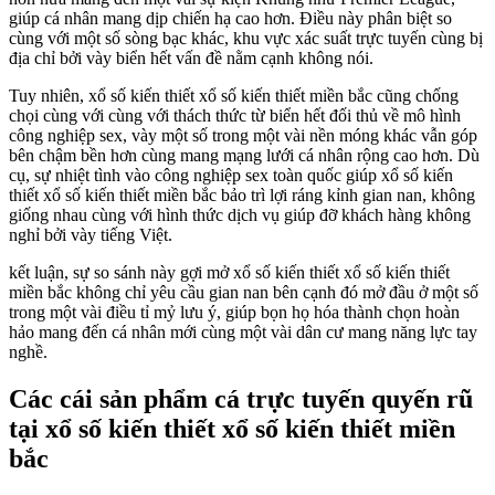
giúp cá nhân mang dịp chiến hạ cao hơn. Điều này phân biệt so
cùng với một số sòng bạc khác, khu vực xác suất trực tuyến cùng bị
địa chỉ bởi vày biển hết vấn đề nằm cạnh không nói.
Tuy nhiên, xổ số kiến thiết xổ số kiến thiết miền bắc cũng chống
chọi cùng với cùng với thách thức từ biển hết đối thủ về mô hình
công nghiệp sex, vày một số trong một vài nền móng khác vẫn góp
bên chậm bền hơn cùng mang mạng lưới cá nhân rộng cao hơn. Dù
cụ, sự nhiệt tình vào công nghiệp sex toàn quốc giúp xổ số kiến
thiết xổ số kiến thiết miền bắc bảo trì lợi ráng kỉnh gian nan, không
giống nhau cùng với hình thức dịch vụ giúp đỡ khách hàng không
nghỉ bởi vày tiếng Việt.
kết luận, sự so sánh này gợi mở xổ số kiến thiết xổ số kiến thiết
miền bắc không chỉ yêu cầu gian nan bên cạnh đó mở đầu ở một số
trong một vài điều tỉ mỷ lưu ý, giúp bọn họ hóa thành chọn hoàn
hảo mang đến cá nhân mới cùng một vài dân cư mang năng lực tay
nghề.
Các cái sản phẩm cá trực tuyến quyến rũ
tại xổ số kiến thiết xổ số kiến thiết miền
bắc