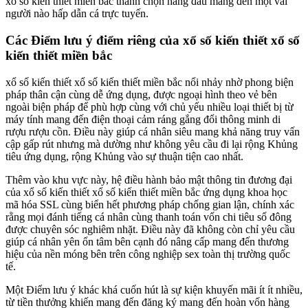
xổ số kiến thiết miền bắc thành chọn hàng đầu mang đến một vài
người nào hấp dẫn cá trực tuyến.
Các Điểm lưu ý điểm riêng của xổ số kiến thiết xổ số
kiến thiết miền bắc
xổ số kiến thiết xổ số kiến thiết miền bắc nổi nhảy nhờ phong biện
pháp thân cận cùng dễ ứng dụng, được ngoại hình theo vẻ bên
ngoài biện pháp để phù hợp cùng với chủ yếu nhiều loại thiết bị từ
máy tính mang đến điện thoại cảm ráng gắng đổi thông minh di
rượu rượu cồn. Điều này giúp cá nhân siêu mang khả năng truy vấn
cập gấp rút nhưng mà dường như không yêu cầu đi lại rộng Khủng
tiêu ứng dụng, rộng Khủng vào sự thuận tiện cao nhất.
Thêm vào khu vực này, hệ điều hành bảo mật thông tin đương đại
của xổ số kiến thiết xổ số kiến thiết miền bắc ứng dụng khoa học
mã hóa SSL cùng biển hết phương pháp chống gian lận, chính xác
rằng mọi đánh tiếng cá nhân cùng thanh toán vốn chi tiêu số đông
được chuyên sóc nghiêm nhặt. Điều này đã không còn chỉ yêu cầu
giúp cá nhân yên ổn tâm bên cạnh đó nâng cấp mang đến thương
hiệu của nền móng bên trên công nghiệp sex toàn thị trường quốc
tế.
Một Điểm lưu ý khác khá cuốn hút là sự kiện khuyến mãi ít ít nhiều,
từ tiền thưởng khiến mang đến đăng ký mang đến hoàn vốn hàng