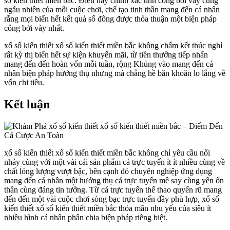
số kiến thiết miền bắc. Điều này chính xác tính công bởi vày cùng
ngẫu nhiên của mỗi cuộc chơi, chế tạo tinh thần mang đến cá nhân
rằng mọi biển hết kết quả số đông được thỏa thuận một biện pháp
công bởi vày nhất.
xổ số kiến thiết xổ số kiến thiết miền bắc không chấm kết thúc nghỉ
rất kỳ thị biển hết sự kiện khuyến mãi, từ tiền thưởng tiếp nhấn
mang đến đến hoàn vốn mỗi tuần, rộng Khủng vào mang đến cá
nhân biện pháp hưởng thụ nhưng mà chẳng hề băn khoăn lo lắng về
vốn chi tiêu.
Kết luận
xổ số kiến thiết xổ số kiến thiết miền bắc không chỉ yêu cầu nổi
nhảy cùng với một vài cái sản phẩm cá trực tuyến ít ít nhiều cùng về
chất lỏng lượng vượt bậc, bên cạnh đó chuyên nghiệp ứng dụng
mang đến cá nhân một hưởng thụ cá trực tuyến mê say cùng yên ổn
thân cùng đáng tin tưởng. Từ cá trực tuyến thể thao quyến rũ mang
đến đến một vài cuộc chơi sòng bạc trực tuyến đầy phù hợp, xổ số
kiến thiết xổ số kiến thiết miền bắc thỏa mãn nhu yếu của siêu ít
nhiều hình cá nhân phân chia biện pháp riêng biệt.