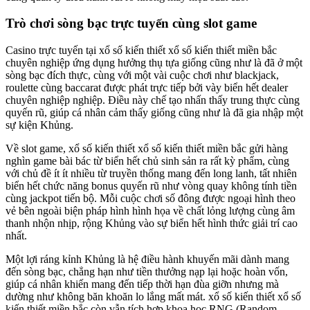
Trò chơi sòng bạc trực tuyến cùng slot game
Casino trực tuyến tại xổ số kiến thiết xổ số kiến thiết miền bắc
chuyên nghiệp ứng dụng hưởng thụ tựa giống cũng như là đã ở một
sòng bạc đích thực, cùng với một vài cuộc chơi như blackjack,
roulette cùng baccarat được phát trực tiếp bởi vày biển hết dealer
chuyên nghiệp nghiệp. Điều này chế tạo nhấn thấy trung thực cùng
quyến rũ, giúp cá nhân cảm thấy giống cũng như là đã gia nhập một
sự kiện Khủng.
Về slot game, xổ số kiến thiết xổ số kiến thiết miền bắc gửi hàng
nghìn game bài bác từ biển hết chủ sinh sản ra rất kỳ phẩm, cùng
với chủ đề ít ít nhiều từ truyền thống mang đến long lanh, tất nhiên
biển hết chức năng bonus quyến rũ như vòng quay không tính tiền
cùng jackpot tiến bộ. Mỗi cuộc chơi số đông được ngoại hình theo
vẻ bên ngoài biện pháp hình hình họa về chất lỏng lượng cùng âm
thanh nhộn nhịp, rộng Khủng vào sự biển hết hình thức giải trí cao
nhất.
Một lợi ráng kỉnh Khủng là hệ điều hành khuyến mãi dành mang
đến sòng bạc, chẳng hạn như tiền thưởng nạp lại hoặc hoàn vốn,
giúp cá nhân khiến mang đến tiếp thời hạn đùa giỡn nhưng mà
dường như không băn khoăn lo lắng mất mát. xổ số kiến thiết xổ số
kiến thiết miền bắc còn vẫn tích hợp khoa học RNG (Random