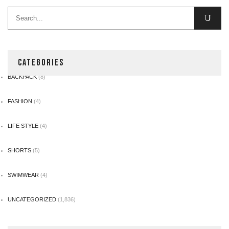
CATEGORIES
BACKPACK
(8)
FASHION
(4)
LIFE STYLE
(4)
SHORTS
(5)
SWIMWEAR
(4)
UNCATEGORIZED
(1,836)