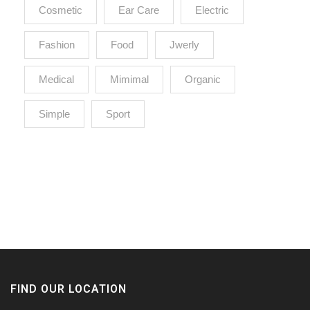
Cosmetic
Ear Care
Electric
Fashion
Food
Jwerly
Medical
Mimimal
Organic
Simple
Sport
FIND OUR LOCATION