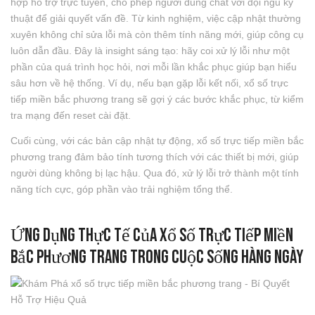
hợp hỗ trợ trực tuyến, cho phép người dùng chat với đội ngũ kỹ
thuật để giải quyết vấn đề. Từ kinh nghiệm, việc cập nhật thường
xuyên không chỉ sửa lỗi mà còn thêm tính năng mới, giúp công cụ
luôn dẫn đầu. Đây là insight sáng tạo: hãy coi xử lý lỗi như một
phần của quá trình học hỏi, nơi mỗi lần khắc phục giúp bạn hiểu
sâu hơn về hệ thống. Ví dụ, nếu bạn gặp lỗi kết nối, xổ số trực
tiếp miền bắc phương trang sẽ gợi ý các bước khắc phục, từ kiểm
tra mạng đến reset cài đặt.
Cuối cùng, với các bản cập nhật tự động, xổ số trực tiếp miền bắc
phương trang đảm bảo tính tương thích với các thiết bị mới, giúp
người dùng không bị lạc hậu. Qua đó, xử lý lỗi trở thành một tính
năng tích cực, góp phần vào trải nghiệm tổng thể.
Ứng Dụng Thực Tế Của xổ số trực tiếp miền
bắc phương trang Trong Cuộc Sống Hàng Ngày