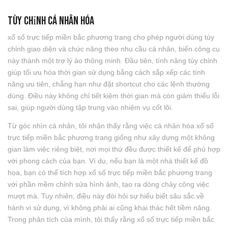
Tùy Chỉnh Cá Nhân Hóa
xổ số trực tiếp miền bắc phương trang cho phép người dùng tùy
chỉnh giao diện và chức năng theo nhu cầu cá nhân, biến công cụ
này thành một trợ lý ảo thông minh. Đầu tiên, tính năng tùy chỉnh
giúp tối ưu hóa thời gian sử dụng bằng cách sắp xếp các tính
năng ưu tiên, chẳng hạn như đặt shortcut cho các lệnh thường
dùng. Điều này không chỉ tiết kiệm thời gian mà còn giảm thiểu lỗi
sai, giúp người dùng tập trung vào nhiệm vụ cốt lõi.
Từ góc nhìn cá nhân, tôi nhận thấy rằng việc cá nhân hóa xổ số
trực tiếp miền bắc phương trang giống như xây dựng một không
gian làm việc riêng biệt, nơi mọi thứ đều được thiết kế để phù hợp
với phong cách của bạn. Ví dụ, nếu bạn là một nhà thiết kế đồ
họa, bạn có thể tích hợp xổ số trực tiếp miền bắc phương trang
với phần mềm chỉnh sửa hình ảnh, tạo ra dòng chảy công việc
mượt mà. Tuy nhiên, điều này đòi hỏi sự hiểu biết sâu sắc về
hành vi sử dụng, vì không phải ai cũng khai thác hết tiềm năng.
Trong phân tích của mình, tôi thấy rằng xổ số trực tiếp miền bắc