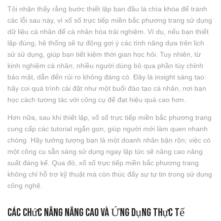
Tôi nhận thấy rằng bước thiết lập ban đầu là chìa khóa để tránh
các lỗi sau này, vì xổ số trực tiếp miền bắc phương trang sử dụng
dữ liệu cá nhân để cá nhân hóa trải nghiệm. Ví dụ, nếu bạn thiết
lập đúng, hệ thống sẽ tự động gợi ý các tính năng dựa trên lịch
sử sử dụng, giúp bạn tiết kiệm thời gian học hỏi. Tuy nhiên, từ
kinh nghiệm cá nhân, nhiều người dùng bỏ qua phần tùy chỉnh
bảo mật, dẫn đến rủi ro không đáng có. Đây là insight sáng tạo:
hãy coi quá trình cài đặt như một buổi đào tạo cá nhân, nơi bạn
học cách tương tác với công cụ để đạt hiệu quả cao hơn.
Hơn nữa, sau khi thiết lập, xổ số trực tiếp miền bắc phương trang
cung cấp các tutorial ngắn gọn, giúp người mới làm quen nhanh
chóng. Hãy tưởng tượng bạn là một doanh nhân bận rộn; việc có
một công cụ sẵn sàng sử dụng ngay lập tức sẽ nâng cao năng
suất đáng kể. Qua đó, xổ số trực tiếp miền bắc phương trang
không chỉ hỗ trợ kỹ thuật mà còn thúc đẩy sự tự tin trong sử dụng
công nghệ.
Các Chức Năng Nâng Cao Và Ứng Dụng Thực Tế