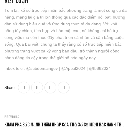
Kết luận
Tóm lại, xổ số trực tiếp miền bắc phương trang là một công cụ đa
năng, mang lại giá trị lớn thông qua các đặc điểm nổi bật, hướng
dẫn sử dụng hiệu quả và ứng dụng thực tế đa dạng. Với khả
năng tùy chỉnh, tích hợp và bảo mật cao, nó không chỉ hỗ trợ
công việc mà còn thúc đẩy phát triển cá nhân và cân bằng cuộc
sống. Qua bài viết, chúng ta thấy rằng xổ số trực tiếp miền bắc
phương trang vượt xa kỳ vọng ban đầu, trở thành người đồng
hành đáng tin cậy trong thế giới số hóa ngày nay.
Inbox tele : @subdomaingov | @Appal2024 | @fb882024
Share :
Previous
Khám Phá Sức Mạnh Thâm Nhập Của Thử Xổ Số Miền Bắc Hành Trình Đến Với Những Ý Tưởng Sáng Tạo Vượt Trội