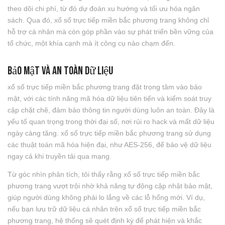
theo dõi chi phí, từ đó dự đoán xu hướng và tối ưu hóa ngân
sách. Qua đó, xổ số trực tiếp miền bắc phương trang không chỉ
hỗ trợ cá nhân mà còn góp phần vào sự phát triển bền vững của
tổ chức, một khía cạnh mà ít công cụ nào chạm đến.
Bảo Mật Và An Toàn Dữ Liệu
xổ số trực tiếp miền bắc phương trang đặt trọng tâm vào bảo
mật, với các tính năng mã hóa dữ liệu tiên tiến và kiểm soát truy
cập chặt chẽ, đảm bảo thông tin người dùng luôn an toàn. Đây là
yếu tố quan trọng trong thời đại số, nơi rủi ro hack và mất dữ liệu
ngày càng tăng. xổ số trực tiếp miền bắc phương trang sử dụng
các thuật toán mã hóa hiện đại, như AES-256, để bảo vệ dữ liệu
ngay cả khi truyền tải qua mạng.
Từ góc nhìn phân tích, tôi thấy rằng xổ số trực tiếp miền bắc
phương trang vượt trội nhờ khả năng tự động cập nhật bảo mật,
giúp người dùng không phải lo lắng về các lỗ hổng mới. Ví dụ,
nếu bạn lưu trữ dữ liệu cá nhân trên xổ số trực tiếp miền bắc
phương trang, hệ thống sẽ quét định kỳ để phát hiện và khắc