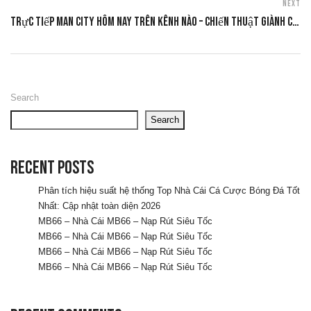
Next
Trực Tiếp Man City Hôm Nay Trên Kênh Nào – Chiến Thuật Giành Chiến Thắng Trong Cá Cược Thể Thao
Search
Search
Recent Posts
Phân tích hiệu suất hệ thống Top Nhà Cái Cá Cược Bóng Đá Tốt
Nhất: Cập nhật toàn diện 2026
MB66 – Nhà Cái MB66 – Nạp Rút Siêu Tốc
MB66 – Nhà Cái MB66 – Nạp Rút Siêu Tốc
MB66 – Nhà Cái MB66 – Nạp Rút Siêu Tốc
MB66 – Nhà Cái MB66 – Nạp Rút Siêu Tốc