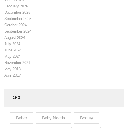
February 2026
December 2025
September 2025
October 2024
September 2024
August 2024
July 2024
June 2024
May 2024
November 2021
May 2018
April 2017
TAGS
Baber
Baby Needs
Beauty