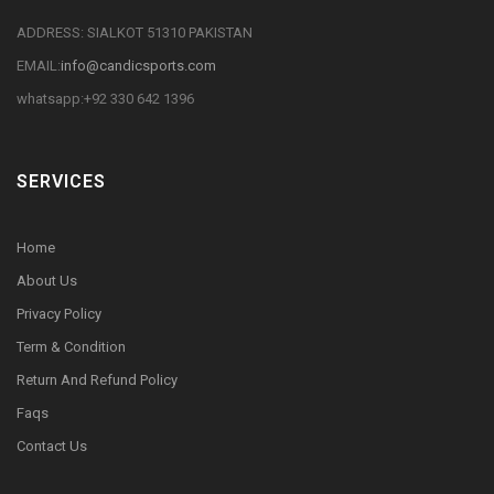
ADDRESS: SIALKOT 51310 PAKISTAN
EMAIL:
info@candicsports.com
whatsapp:+92 330 642 1396
SERVICES
Home
About Us
Privacy Policy
Term & Condition
Return And Refund Policy
Faqs
Contact Us