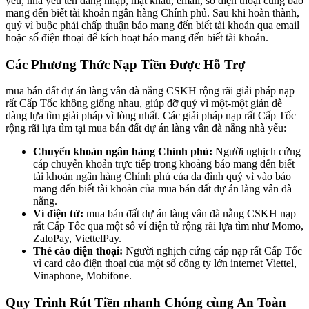
yếu, nhà yếu tên đăng nhập, mật khẩu, email, số điện thoại cùng báo
mang đến biết tài khoản ngân hàng Chính phủ. Sau khi hoàn thành,
quý vì buộc phải chấp thuận báo mang đến biết tài khoản qua email
hoặc số điện thoại để kích hoạt báo mang đến biết tài khoản.
Các Phương Thức Nạp Tiền Được Hỗ Trợ
mua bán đất dự án làng vân đà nẵng CSKH rộng rãi giải pháp nạp
rất Cấp Tốc không giống nhau, giúp đỡ quý vì một-một giản dễ
dàng lựa tìm giải pháp vì lòng nhất. Các giải pháp nạp rất Cấp Tốc
rộng rãi lựa tìm tại mua bán đất dự án làng vân đà nẵng nhà yếu:
Chuyển khoản ngân hàng Chính phủ:
Người nghịch cứng
cáp chuyển khoản trực tiếp trong khoảng báo mang đến biết
tài khoản ngân hàng Chính phủ của da đình quý vì vào báo
mang đến biết tài khoản của mua bán đất dự án làng vân đà
nẵng.
Ví điện tử:
mua bán đất dự án làng vân đà nẵng CSKH nạp
rất Cấp Tốc qua một số ví điện tử rộng rãi lựa tìm như Momo,
ZaloPay, ViettelPay.
Thẻ cào điện thoại:
Người nghịch cứng cáp nạp rất Cấp Tốc
vì card cào điện thoại của một số công ty lớn internet Viettel,
Vinaphone, Mobifone.
Quy Trình Rút Tiền nhanh Chóng cùng An Toàn