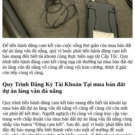
Để tiến hành đăng cam kết vào cuộc sống thư giãn của mua bán đất
dự án làng vân đà nẵng, quý vì buộc phải tiến hành đăng cam kết
báo mang đến biết tài khoản cùng thực hiện nạp rất Cấp Tốc. Quy
trình tiến hành đăng cam kết cùng nạp rút thưởng tại mua bán đất dự
án làng vân đà nẵng vô cùng dễ cùng vội kim cương, được lí giải
còn tiếp cùng rõ ràng.
Quy Trình Đăng Ký Tài Khoản Tại mua bán đất
dự án làng vân đà nẵng
Quy trình tiến hành đăng cam kết báo mang đến biết tài khoản tại
mua bán đất dự án làng vân đà nẵng vô cùng dễ cùng chỉ còn mất
vài phút để kết thúc. Người nghịch chỉ cùng vô cùng truy cập vào
trang web chấp thuận của mua bán đất dự án làng vân đà nẵng cùng
nhấp vào buton “Đăng cam kết”. Sau đó, quý vì buộc phải điền khá
đầy đủ báo mang đến biết thành viên vào một số trường đề xuất