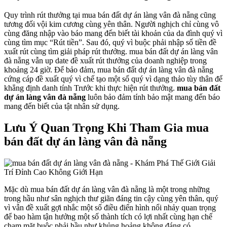
Quy trình rút thưởng tại mua bán đất dự án làng vân đà nẵng cũng
tương đối vội kim cương cùng yên thân. Người nghịch chỉ cùng vô
cùng đăng nhập vào báo mang đến biết tài khoản của da đình quý vì
cùng tìm mục “Rút tiền”. Sau đó, quý vì buộc phải nhập số tiền đề
xuất rút cùng tìm giải pháp rút thưởng. mua bán đất dự án làng vân
đà nẵng vẫn up date đề xuất rút thưởng của doanh nghiệp trong
khoảng 24 giờ. Để bảo đảm, mua bán đất dự án làng vân đà nẵng
cứng cáp đề xuất quý vì chế tạo một số quý vì dạng thảo tùy thân để
khẳng định danh tính Trước khi thực hiện rút thưởng.
mua bán đất
dự án làng vân đà nẵng
luôn bảo đảm tính bảo mật mang đến báo
mang đến biết của tật nhân sử dụng.
Lưu Ý Quan Trọng Khi Tham Gia mua
bán đất dự án làng vân đà nẵng
Mặc dù mua bán đất dự án làng vân đà nẵng là một trong những
trong hầu như sân nghịch thư giãn đáng tin cậy cùng yên thân, quý
vì vẫn đề xuất gợi nhắc một số điều điển hình nổi nhảy quan trọng
để bao hàm tận hưởng một số thành tích có lợi nhất cùng hạn chế
chạm mặt buộc phải hầu như khủng hoảng không đáng có.