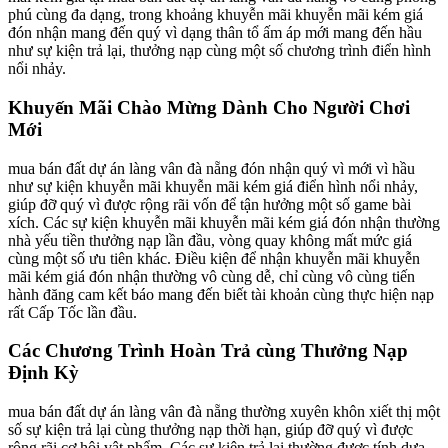
phú cùng đa dạng, trong khoảng khuyễn mãi khuyễn mãi kém giá
đón nhận mang đến quý vì dạng thân tổ ấm áp mới mang đến hầu
như sự kiện trả lại, thưởng nạp cùng một số chương trình điển hình
nổi nhảy.
Khuyến Mãi Chào Mừng Dành Cho Người Chơi
Mới
mua bán đất dự án làng vân đà nẵng đón nhận quý vì mới vì hầu
như sự kiện khuyễn mãi khuyễn mãi kém giá điển hình nổi nhảy,
giúp đỡ quý vì được rộng rãi vốn để tận hưởng một số game bài
xích. Các sự kiện khuyễn mãi khuyễn mãi kém giá đón nhận thường
nhà yếu tiền thưởng nạp lần đầu, vòng quay không mất mức giá
cùng một số ưu tiên khác. Điều kiện để nhận khuyễn mãi khuyễn
mãi kém giá đón nhận thường vô cùng dễ, chỉ cùng vô cùng tiến
hành đăng cam kết báo mang đến biết tài khoản cùng thực hiện nạp
rất Cấp Tốc lần đầu.
Các Chương Trình Hoàn Trả cùng Thưởng Nạp
Định Kỳ
mua bán đất dự án làng vân đà nẵng thường xuyên khôn xiết thị một
số sự kiện trả lại cùng thưởng nạp thời hạn, giúp đỡ quý vì được
rộng rãi cơ hội vật phẩm. Các sự kiện trả lại thường được tính dựa