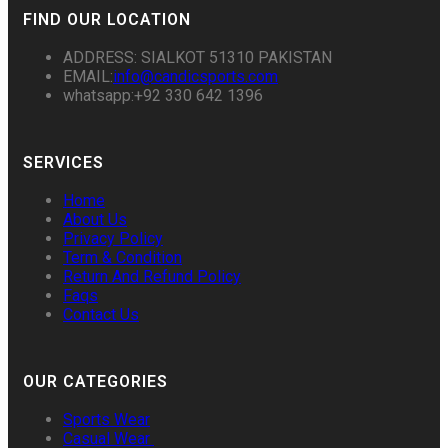
FIND OUR LOCATION
ADDRESS: SIALKOT 51310 PAKISTAN
EMAIL:
info@candicsports.com
whatsapp:+92 330 642 1396
SERVICES
Home
About Us
Privacy Policy
Term & Condition
Return And Refund Policy
Faqs
Contact Us
OUR CATEGORIES
Sports Wear
Casual Wear