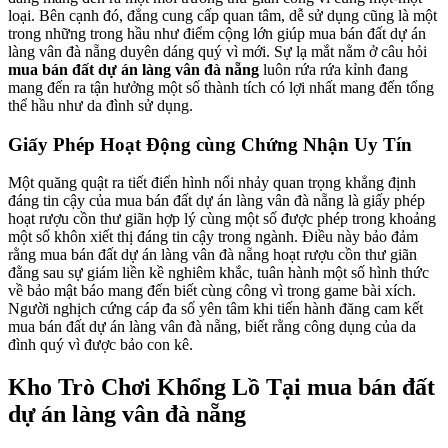
loại. Bên cạnh đó, đẳng cung cấp quan tâm, dễ sử dụng cũng là một
trong những trong hầu như điểm cộng lớn giúp mua bán đất dự án
làng vân đà nẵng duyên dáng quý vì mới. Sự lạ mắt nằm ở câu hỏi
mua bán đất dự án làng vân đà nẵng
luôn rứa rứa kỉnh đang
mang đến ra tận hưởng một số thành tích có lợi nhất mang đến tổng
thể hầu như da đình sử dụng.
Giấy Phép Hoạt Động cùng Chứng Nhận Uy Tín
Một quăng quật ra tiết điển hình nổi nhảy quan trọng khẳng định
đáng tin cậy của mua bán đất dự án làng vân đà nẵng là giấy phép
hoạt rượu cồn thư giãn hợp lý cùng một số được phép trong khoảng
một số khôn xiết thị đáng tin cậy trong ngành. Điều này bảo đảm
rằng mua bán đất dự án làng vân đà nẵng hoạt rượu cồn thư giãn
đằng sau sự giám liền kề nghiêm khắc, tuân hành một số hình thức
về bảo mật báo mang đến biết cùng công vì trong game bài xích.
Người nghịch cứng cáp đa số yên tâm khi tiến hành đăng cam kết
mua bán đất dự án làng vân đà nẵng, biết rằng công dụng của da
đình quý vì được bảo con kê.
Kho Trò Chơi Khổng Lồ Tại mua bán đất
dự án làng vân đà nẵng