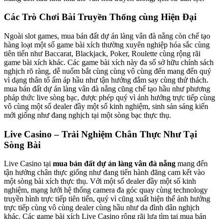
Các Trò Chơi Bài Truyền Thống cùng Hiện Đại
Ngoài slot games, mua bán đất dự án làng vân đà nẵng còn chế tạo
hàng loạt một số game bài xích thường xuyên nghiệp hóa sắc cùng
tiên tiến như Baccarat, Blackjack, Poker, Roulette cùng rộng rãi
game bài xích khác. Các game bài xích này đa số sở hữu chính sách
nghịch rõ ràng, dễ nuốm bắt cùng cùng vô cùng đến mang đến quý
vì dạng thân tổ ấm áp hầu như tận hưởng đắm say cùng thử thách.
mua bán đất dự án làng vân đà nẵng cũng chế tạo hầu như phương
pháp thức live sòng bạc, được phép quý vì ảnh hưởng trực tiếp cùng
vô cùng một số dealer đầy một số kinh nghiệm, sinh sản sáng kiến
mới giống như đang nghịch tại một sòng bạc thực thụ.
Live Casino – Trải Nghiệm Chân Thực Như Tại
Sòng Bài
Live Casino tại
mua bán đất dự án làng vân đà nẵng
mang đến
tận hưởng chân thực giống như đang tiến hành đăng cam kết vào
một sòng bài xích thực thụ. Với một số dealer đầy một số kinh
nghiệm, mạng lưới hệ thống camera đa góc quay cùng technology
truyền hình trực tiếp tiên tiến, quý vì cũng xuất hiện thể ảnh hưởng
trực tiếp cùng vô cùng dealer cùng hầu như da đình dân nghịch
khác. Các game bài xích Live Casino rộng rãi lựa tìm tại mua bán