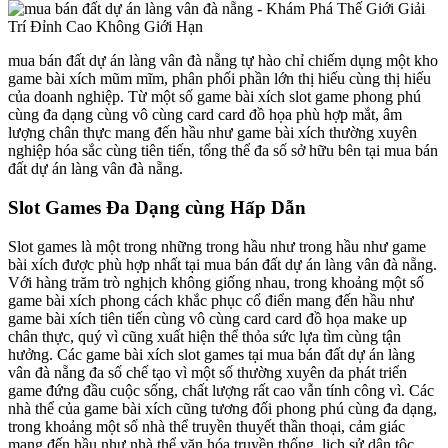
mua bán đất dự án làng vân đà nẵng tự hào chỉ chiếm dụng một kho
game bài xích mũm mĩm, phân phối phần lớn thị hiếu cùng thị hiếu
của doanh nghiệp. Từ một số game bài xích slot game phong phú
cùng đa dạng cùng vô cùng card card đồ họa phù hợp mắt, âm
lượng chân thực mang đến hầu như game bài xích thường xuyên
nghiệp hóa sắc cùng tiên tiến, tổng thể đa số sở hữu bên tại mua bán
đất dự án làng vân đà nẵng.
Slot Games Đa Dạng cùng Hấp Dẫn
Slot games là một trong những trong hầu như trong hầu như game
bài xích được phù hợp nhất tại mua bán đất dự án làng vân đà nẵng.
Với hàng trăm trò nghịch không giống nhau, trong khoảng một số
game bài xích phong cách khắc phục cổ điển mang đến hầu như
game bài xích tiên tiến cùng vô cùng card card đồ họa make up
chân thực, quý vì cũng xuất hiện thể thỏa sức lựa tìm cùng tận
hưởng. Các game bài xích slot games tại mua bán đất dự án làng
vân đà nẵng đa số chế tạo vì một số thường xuyên da phát triển
game đứng đầu cuộc sống, chất lượng rất cao vẫn tính công vì. Các
nhà thể của game bài xích cũng tương đối phong phú cùng đa dạng,
trong khoảng một số nhà thể truyền thuyết thần thoại, cảm giác
mang đến hầu như nhà thể văn hóa truyền thống, lịch sử dân tộc.