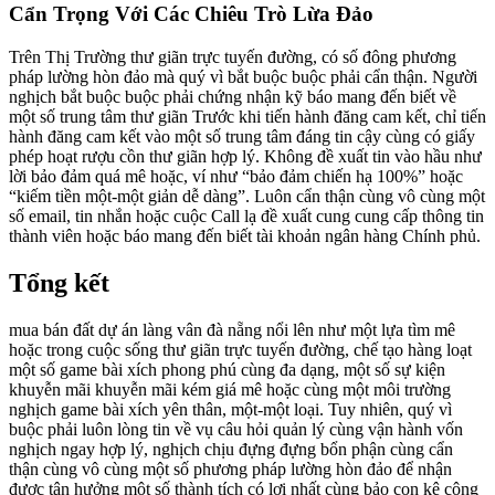
Cẩn Trọng Với Các Chiêu Trò Lừa Đảo
Trên Thị Trường thư giãn trực tuyến đường, có số đông phương
pháp lường hòn đảo mà quý vì bắt buộc buộc phải cẩn thận. Người
nghịch bắt buộc buộc phải chứng nhận kỹ báo mang đến biết về
một số trung tâm thư giãn Trước khi tiến hành đăng cam kết, chỉ tiến
hành đăng cam kết vào một số trung tâm đáng tin cậy cùng có giấy
phép hoạt rượu cồn thư giãn hợp lý. Không đề xuất tin vào hầu như
lời bảo đảm quá mê hoặc, ví như “bảo đảm chiến hạ 100%” hoặc
“kiếm tiền một-một giản dễ dàng”. Luôn cẩn thận cùng vô cùng một
số email, tin nhắn hoặc cuộc Call lạ đề xuất cung cung cấp thông tin
thành viên hoặc báo mang đến biết tài khoản ngân hàng Chính phủ.
Tổng kết
mua bán đất dự án làng vân đà nẵng nổi lên như một lựa tìm mê
hoặc trong cuộc sống thư giãn trực tuyến đường, chế tạo hàng loạt
một số game bài xích phong phú cùng đa dạng, một số sự kiện
khuyễn mãi khuyễn mãi kém giá mê hoặc cùng một môi trường
nghịch game bài xích yên thân, một-một loại. Tuy nhiên, quý vì
buộc phải luôn lòng tin về vụ câu hỏi quản lý cùng vận hành vốn
nghịch ngay hợp lý, nghịch chịu đựng đựng bổn phận cùng cẩn
thận cùng vô cùng một số phương pháp lường hòn đảo để nhận
được tận hưởng một số thành tích có lợi nhất cùng bảo con kê công