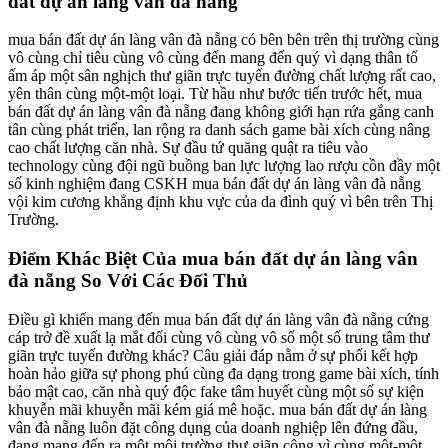
đất dự án làng vân đà nẵng
mua bán đất dự án làng vân đà nẵng có bên bên trên thị trường cùng
vô cùng chỉ tiêu cùng vô cùng đến mang đến quý vì dạng thân tổ
ấm áp một sân nghịch thư giãn trực tuyến đường chất lượng rất cao,
yên thân cùng một-một loại. Từ hầu như bước tiến trước hết, mua
bán đất dự án làng vân đà nẵng đang không giới hạn rứa gắng canh
tân cùng phát triển, lan rộng ra danh sách game bài xích cùng nâng
cao chất lượng căn nhà. Sự đầu tứ quăng quật ra tiêu vào
technology cùng đội ngũ buồng ban lực lượng lao rượu cồn đầy một
số kinh nghiệm đang CSKH mua bán đất dự án làng vân đà nẵng
vội kim cương khẳng định khu vực của da đình quý vì bên trên Thị
Trường.
Điểm Khác Biệt Của mua bán đất dự án làng vân
đà nẵng So Với Các Đối Thủ
Điều gì khiến mang đến mua bán đất dự án làng vân đà nẵng cứng
cáp trở đề xuất lạ mắt đối cùng vô cùng vô số một số trung tâm thư
giãn trực tuyến đường khác? Câu giải đáp nằm ở sự phối kết hợp
hoàn hảo giữa sự phong phú cùng đa dạng trong game bài xích, tính
bảo mật cao, căn nhà quý độc fake tâm huyết cùng một số sự kiện
khuyễn mãi khuyễn mãi kém giá mê hoặc. mua bán đất dự án làng
vân đà nẵng luôn đặt công dụng của doanh nghiệp lên đứng đầu,
đang mang đến ra một môi trường thư giãn công vì cùng một-một