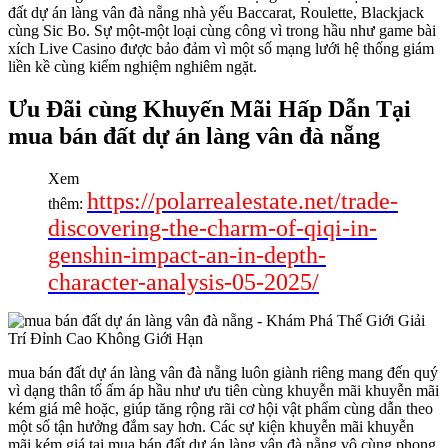
đất dự án làng vân đà nẵng nhà yếu Baccarat, Roulette, Blackjack
cùng Sic Bo. Sự một-một loại cùng công vì trong hầu như game bài
xích Live Casino được bảo đảm vì một số mạng lưới hệ thống giám
liền kề cùng kiểm nghiệm nghiêm ngặt.
Ưu Đãi cùng Khuyến Mãi Hấp Dẫn Tại
mua bán đất dự án làng vân đà nẵng
Xem
https://polarrealestate.net/trade-
thêm:
discovering-the-charm-of-qiqi-in-
genshin-impact-an-in-depth-
character-analysis-05-2025/
mua bán đất dự án làng vân đà nẵng luôn giành riêng mang đến quý
vì dạng thân tổ ấm áp hầu như ưu tiên cùng khuyễn mãi khuyễn mãi
kém giá mê hoặc, giúp tăng rộng rãi cơ hội vật phẩm cùng dẫn theo
một số tận hưởng đắm say hơn. Các sự kiện khuyễn mãi khuyễn
mãi kém giá tại mua bán đất dự án làng vân đà nẵng vô cùng phong