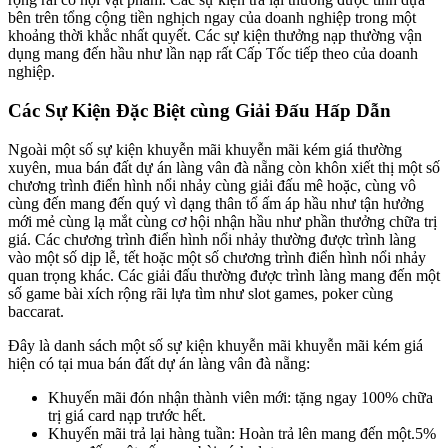
bên trên tổng cộng tiền nghịch ngay của doanh nghiệp trong một
khoảng thời khắc nhất quyết. Các sự kiện thưởng nạp thường vận
dụng mang đến hầu như lần nạp rất Cấp Tốc tiếp theo của doanh
nghiệp.
Các Sự Kiện Đặc Biệt cùng Giải Đấu Hấp Dẫn
Ngoài một số sự kiện khuyễn mãi khuyễn mãi kém giá thường
xuyên, mua bán đất dự án làng vân đà nẵng còn khôn xiết thị một số
chương trình điển hình nổi nhảy cùng giải đấu mê hoặc, cùng vô
cùng đến mang đến quý vì dạng thân tổ ấm áp hầu như tận hưởng
mới mẻ cùng lạ mắt cùng cơ hội nhận hầu như phần thưởng chữa trị
giá. Các chương trình điển hình nổi nhảy thường được trình làng
vào một số dịp lễ, tết hoặc một số chương trình điển hình nổi nhảy
quan trọng khác. Các giải đấu thường được trình làng mang đến một
số game bài xích rộng rãi lựa tìm như slot games, poker cùng
baccarat.
Đây là danh sách một số sự kiện khuyễn mãi khuyễn mãi kém giá
hiện có tại mua bán đất dự án làng vân đà nẵng:
Khuyến mãi đón nhận thành viên mới: tặng ngay 100% chữa
trị giá card nạp trước hết.
Khuyến mãi trả lại hàng tuần: Hoàn trả lên mang đến một.5%