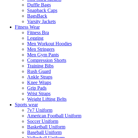
Duffle Bags
Snapback Caps
BagsBack
Varsity Jackets
Fitness Wear
Fitness Bra
Legging
Men Workout Hoodies
Men Stringers
Men Gym Pants
Compression Shorts
Training Bibs
Rush Guard
Ankle Straps
Knee Wraps
Grip Pads
Wrist Straps
Weight Lifting Belts
Sports wear
7v7 Uniform
American Football Uniform
Soccer Uniform
Basketball Uniform
Baseball Uniform
Volleyball Uniform