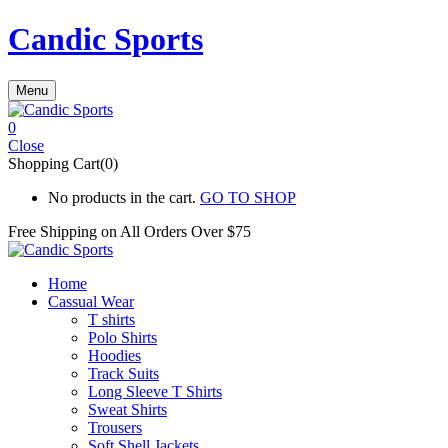
Candic Sports
Menu
0
Close
Shopping Cart(0)
No products in the cart.
GO TO SHOP
Free Shipping on All
Orders Over $75
Home
Cassual Wear
T shirts
Polo Shirts
Hoodies
Track Suits
Long Sleeve T Shirts
Sweat Shirts
Trousers
Soft Shell Jackets