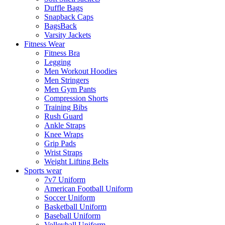
Duffle Bags
Snapback Caps
BagsBack
Varsity Jackets
Fitness Wear
Fitness Bra
Legging
Men Workout Hoodies
Men Stringers
Men Gym Pants
Compression Shorts
Training Bibs
Rush Guard
Ankle Straps
Knee Wraps
Grip Pads
Wrist Straps
Weight Lifting Belts
Sports wear
7v7 Uniform
American Football Uniform
Soccer Uniform
Basketball Uniform
Baseball Uniform
Volleyball Uniform