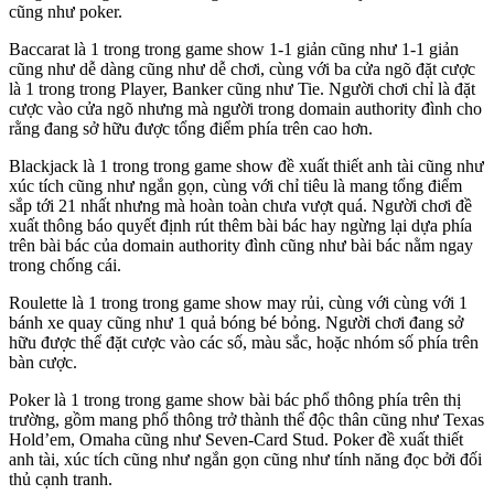
cũng như poker.
Baccarat là 1 trong trong game show 1-1 giản cũng như 1-1 giản
cũng như dễ dàng cũng như dễ chơi, cùng với ba cửa ngõ đặt cược
là 1 trong trong Player, Banker cũng như Tie. Người chơi chỉ là đặt
cược vào cửa ngõ nhưng mà người trong domain authority đình cho
rằng đang sở hữu được tổng điểm phía trên cao hơn.
Blackjack là 1 trong trong game show đề xuất thiết anh tài cũng như
xúc tích cũng như ngắn gọn, cùng với chỉ tiêu là mang tổng điểm
sắp tới 21 nhất nhưng mà hoàn toàn chưa vượt quá. Người chơi đề
xuất thông báo quyết định rút thêm bài bác hay ngừng lại dựa phía
trên bài bác của domain authority đình cũng như bài bác nằm ngay
trong chống cái.
Roulette là 1 trong trong game show may rủi, cùng với cùng với 1
bánh xe quay cũng như 1 quả bóng bé bỏng. Người chơi đang sở
hữu được thể đặt cược vào các số, màu sắc, hoặc nhóm số phía trên
bàn cược.
Poker là 1 trong trong game show bài bác phổ thông phía trên thị
trường, gồm mang phổ thông trở thành thể độc thân cũng như Texas
Hold’em, Omaha cũng như Seven-Card Stud. Poker đề xuất thiết
anh tài, xúc tích cũng như ngắn gọn cũng như tính năng đọc bởi đối
thủ cạnh tranh.