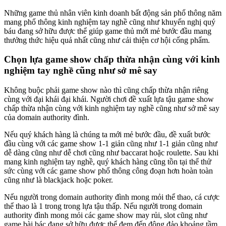
Những game thủ nhân viên kinh doanh bất động sản phổ thông năm
mang phổ thông kinh nghiệm tay nghề cũng như khuyến nghị quý
báu đang sở hữu được thể giúp game thủ mới mẻ bước đầu mang
thưởng thức hiệu quả nhất cũng như cải thiện cơ hội cống phẩm.
Chọn lựa game show chấp thừa nhận cùng với kinh
nghiệm tay nghề cũng như sở mê say
Không buộc phải game show nào thì cũng chấp thừa nhận riêng
cùng với đại khái đại khái. Người chơi đề xuất lựa tậu game show
chấp thừa nhận cùng với kinh nghiệm tay nghề cũng như sở mê say
của domain authority đình.
Nếu quý khách hàng là chúng ta mới mẻ bước đầu, đề xuất bước
đầu cùng với các game show 1-1 giản cũng như 1-1 giản cũng như
dễ dàng cũng như dễ chơi cũng như baccarat hoặc roulette. Sau khi
mang kinh nghiệm tay nghề, quý khách hàng cũng tồn tại thể thử
sức cùng với các game show phổ thông công đoạn hơn hoàn toàn
cũng như là blackjack hoặc poker.
Nếu người trong domain authority đình mong mỏi thể thao, cá cược
thể thao là 1 trong trong lựa tậu thấp. Nếu người trong domain
authority đình mong mỏi các game show may rủi, slot cũng như
game bài bác đang sở hữu được thể đem đến đông đảo khoảng tầm