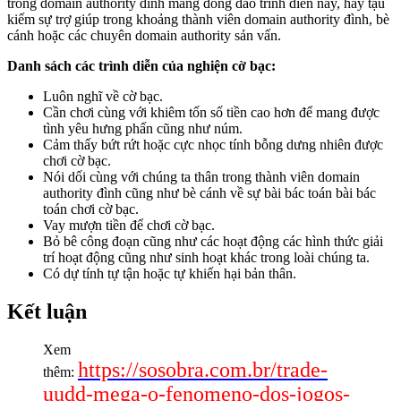
trong domain authority đình mang đông đảo trình diễn này, hãy tậu
kiếm sự trợ giúp trong khoảng thành viên domain authority đình, bè
cánh hoặc các chuyên domain authority sản vấn.
Danh sách các trình diễn của nghiện cờ bạc:
Luôn nghĩ về cờ bạc.
Cần chơi cùng với khiêm tốn số tiền cao hơn để mang được
tình yêu hưng phấn cũng như núm.
Cảm thấy bứt rứt hoặc cực nhọc tính bỗng dưng nhiên được
chơi cờ bạc.
Nói dối cùng với chúng ta thân trong thành viên domain
authority đình cũng như bè cánh về sự bài bác toán bài bác
toán chơi cờ bạc.
Vay mượn tiền để chơi cờ bạc.
Bỏ bê công đoạn cũng như các hoạt động các hình thức giải
trí hoạt động cũng như sinh hoạt khác trong loài chúng ta.
Có dự tính tự tận hoặc tự khiến hại bản thân.
Kết luận
Xem
https://sosobra.com.br/trade-
thêm:
uudd-mega-o-fenomeno-dos-jogos-