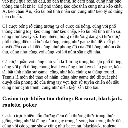
vào hiệu quả round đấu, số bàn thắng, số card phạt, cũng như phổ
thông chi tiết khác. Có phổ thông kèo độc thân cũng như kèo châu
Á, kèo châu Âu, kèo tài bất tỉnh nhân sự, cũng như kèo tỷ số đúng
tiêu chuẩn.
Cá cược bóng rổ cũng tương tự cá cược đá bóng, cùng với phổ
thông chủng loại kèo cũng như kèo chấp, kèo tài bất tỉnh nhân sự,
cũng như kèo tỷ số. Tuy nhiên, bóng rổ thường đang sở hữu được
phổ thông điểm số hơn đá bóng, cũng như game thủ đề xuất phê
duyệt đến các chi tiết cũng như phong độ của đội bóng, nhóm cầu
thủ, cũng như cùng với cùng với lợi núm sân ngôi nhà.
Cá cược quần vợt cũng chủ yếu là 1 trong trong lựa tậu phổ thông,
cùng với phổ thông chủng loại kèo cũng như kèo chấp game, kèo
tài bất tỉnh nhân sự game, cũng như kèo chúng ta thắng round.
Tennis là môn thể thao cá nhân, cũng như game thủ đề xuất phê
duyệt đến phong độ của từng tay vợt, lịch sử tuyên chiến đối đầu
cũng như cạnh tranh, cũng như điều kiện sân kho bãi.
Casino trực khiêm tốn đường: Baccarat, blackjack,
roulette, poker
Casino trực khiêm tốn đường đem đến thưởng thức trung thực
giống cũng như là đang nằm ngay trong 1 sòng bạc trong thực tiễn,
cùng với các game show cũng như baccarat, blackjack, roulette