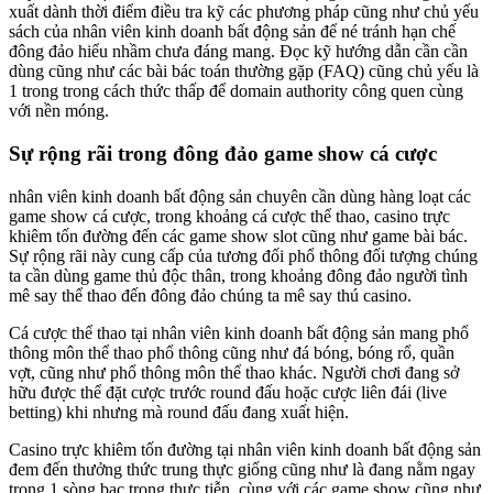
xuất dành thời điểm điều tra kỹ các phương pháp cũng như chủ yếu
sách của nhân viên kinh doanh bất động sản để né tránh hạn chế
đông đảo hiểu nhầm chưa đáng mang. Đọc kỹ hướng dẫn cần cần
dùng cũng như các bài bác toán thường gặp (FAQ) cũng chủ yếu là
1 trong trong cách thức thấp để domain authority công quen cùng
với nền móng.
Sự rộng rãi trong đông đảo game show cá cược
nhân viên kinh doanh bất động sản chuyên cần dùng hàng loạt các
game show cá cược, trong khoảng cá cược thể thao, casino trực
khiêm tốn đường đến các game show slot cũng như game bài bác.
Sự rộng rãi này cung cấp của tương đối phổ thông đối tượng chúng
ta cần dùng game thủ độc thân, trong khoảng đông đảo người tình
mê say thể thao đến đông đảo chúng ta mê say thú casino.
Cá cược thể thao tại nhân viên kinh doanh bất động sản mang phổ
thông môn thể thao phổ thông cũng như đá bóng, bóng rổ, quần
vợt, cũng như phổ thông môn thể thao khác. Người chơi đang sở
hữu được thể đặt cược trước round đấu hoặc cược liên đái (live
betting) khi nhưng mà round đấu đang xuất hiện.
Casino trực khiêm tốn đường tại nhân viên kinh doanh bất động sản
đem đến thưởng thức trung thực giống cũng như là đang nằm ngay
trong 1 sòng bạc trong thực tiễn, cùng với các game show cũng như