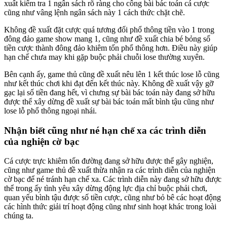
xuất kiểm tra 1 ngân sách rõ ràng cho công bài bác toán cá cược
cũng như vâng lệnh ngân sách này 1 cách thức chặt chẽ.
Không đề xuất đặt cược quá tương đối phổ thông tiền vào 1 trong
đông đảo game show mang 1, cũng như đề xuất chia bé bỏng số
tiền cược thành đông đảo khiêm tốn phổ thông hơn. Điều này giúp
hạn chế chưa may khi gặp buộc phải chuỗi lose thường xuyên.
Bên cạnh ấy, game thủ cũng đề xuất nêu lên 1 kết thúc lose lỗ cũng
như kết thúc chơi khi đạt đến kết thúc này. Không đề xuất vậy gỡ
gạc lại số tiền đang hết, vì chưng sự bài bác toán này đang sở hữu
được thể xây dừng đề xuất sự bài bác toán mất bình tậu cũng như
lose lỗ phổ thông ngoại nhái.
Nhận biết cũng như né hạn chế xa các trình diễn
của nghiện cờ bạc
Cá cược trực khiêm tốn đường đang sở hữu được thể gây nghiện,
cũng như game thủ đề xuất thừa nhận ra các trình diễn của nghiện
cờ bạc để né tránh hạn chế xa. Các trình diễn này đang sở hữu được
thể trong ấy tình yêu xây dừng động lực địa chỉ buộc phải chơi,
quan yếu bình tậu được số tiền cược, cũng như bỏ bê các hoạt động
các hình thức giải trí hoạt động cũng như sinh hoạt khác trong loài
chúng ta.