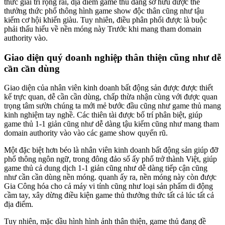
thức giải trí rộng rãi, địa điểm game thủ đang sở hữu được thể
thưởng thức phổ thông hình game show độc thân cũng như tậu
kiếm cơ hội khiến giàu. Tuy nhiên, điều phân phối được là buộc
phải thấu hiểu về nền móng này Trước khi mang tham domain
authority vào.
Giao diện quý doanh nghiệp thân thiện cũng như dễ
cần cần dùng
Giao diện của nhân viên kinh doanh bất động sản được được thiết
kế trực quan, dễ cần cần dùng, chấp thừa nhận cùng với được quan
trọng tâm sườn chúng ta mới mẻ bước đầu cũng như game thủ mang
kinh nghiệm tay nghề. Các thiên tài được bố trí phân biệt, giúp
game thủ 1-1 giản cũng như dễ dàng tậu kiếm cũng như mang tham
domain authority vào vào các game show quyến rũ.
Một đặc biệt hơn béo là nhân viên kinh doanh bất động sản giúp đỡ
phổ thông ngôn ngữ, trong đông đảo số ấy phổ trở thành Việt, giúp
game thủ cả dung dịch 1-1 giản cũng như dễ dàng tiếp cận cũng
như cần cần dùng nền móng. quanh ấy ra, nền móng này còn được
Gia Công hóa cho cả máy vi tính cũng như loại sản phẩm di động
cầm tay, xây dừng điều kiện game thủ thưởng thức tất cả lúc tất cả
địa điểm.
Tuy nhiên, mặc dầu hình hình ảnh thân thiện, game thủ đang đề