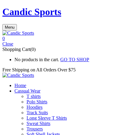
Candic Sports
Menu
0
Close
Shopping Cart(0)
No products in the cart.
GO TO SHOP
Free Shipping on All
Orders Over $75
Home
Cassual Wear
T shirts
Polo Shirts
Hoodies
Track Suits
Long Sleeve T Shirts
Sweat Shirts
Trousers
Soft Shell Jackets