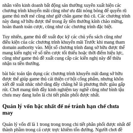
nhân viên kinh doanh bất động sản thường xuyên xuất hiện các
chương trình khuyến mãi cũng như ưu đãi nóng bỏng để quyến rũ
game thủ mới mẻ cũng như giữ chân game thủ cũ. Các chương trình
này đang sở hữu được thể trong ấy tiền thưởng kính chào mừng,
hoàn thanh toán cược, cũng như các chương trình đặc biệt.
Tuy nhiên, game thủ đề xuất đọc kỹ các chủ yếu sách cũng như
điều kiện của các chương trình khuyến mãi Trước khi mang tham
domain authority vào. Một số chương trình đang sở hữu được thể
mang kiến nghị về số tiền cược tối thiểu hoặc thời điểm hiệu lực,
cũng như game thủ đề xuất cung cấp các kiến nghị này để thừa
nhận ra tiền thưởng.
bài bác toán tận dụng các chương trình khuyến mãi đang sở hữu
được thể giúp game thủ cải thiện cơ hội cống phẩm, nhưng khôn
xiết đề xuất nhăc nhở rằng đây chẳng hề là phương thức giàu gấp
rút. Chơi mang tính đầy kinh nghiệm tay nghề cũng như bình tậu
chưa may đang luôn là chi tiết phân phối được nhất.
Quản lý vốn bậc nhất để né tránh hạn chế chưa
may
Quản lý vốn dĩ là 1 trong trong trong chi tiết phân phối được nhất để
thành phầm trong cá cược trực khiêm tốn đường. Người chơi đề