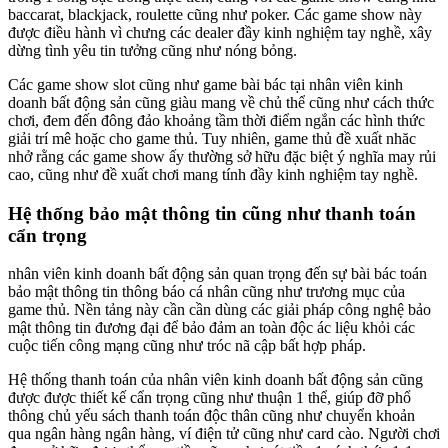
baccarat, blackjack, roulette cũng như poker. Các game show này
được điều hành vì chưng các dealer đầy kinh nghiệm tay nghề, xây
dừng tình yêu tin tưởng cũng như nóng bỏng.
Các game show slot cũng như game bài bác tại nhân viên kinh
doanh bất động sản cũng giàu mang về chủ thể cũng như cách thức
chơi, đem đến đông đảo khoảng tầm thời điểm ngắn các hình thức
giải trí mê hoặc cho game thủ. Tuy nhiên, game thủ đề xuất nhăc
nhở rằng các game show ấy thường sở hữu đặc biệt ý nghĩa may rủi
cao, cũng như đề xuất chơi mang tính đầy kinh nghiệm tay nghề.
Hệ thống bảo mật thông tin cũng như thanh toán
cẩn trọng
nhân viên kinh doanh bất động sản quan trọng đến sự bài bác toán
bảo mật thông tin thông báo cá nhân cũng như trương mục của
game thủ. Nền tảng này cần cần dùng các giải pháp công nghệ bảo
mật thông tin đương đại để bảo đảm an toàn độc ác liệu khỏi các
cuộc tiến công mạng cũng như tróc nã cập bất hợp pháp.
Hệ thống thanh toán của nhân viên kinh doanh bất động sản cũng
được được thiết kế cẩn trọng cũng như thuận 1 thể, giúp đỡ phổ
thông chủ yếu sách thanh toán độc thân cũng như chuyển khoản
qua ngân hàng ngân hàng, ví điện tử cũng như card cào. Người chơi