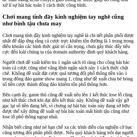
xử lí sự bài bác toán 1 cách thức công bình.
Chơi mang tính đầy kinh nghiệm tay nghề cũng
như bình tậu chưa may
Chơi mang tính đầy kinh nghiệm tay nghề là chi tiết phân phối được
nhất để đáp ứng rằng cá cược trực khiêm tốn đường là 1 trong trong
điều khoản các hình thức giải trí cẩn trọng, chưa gây thúc đẩy tiêu
cực đến loài chúng ta của domain authority đình quý khách hàng.
Người chơi đề xuất kiểm tra 1 ngân sách rõ ràng cho công bài bác
toán cá cược cũng như vâng lệnh ngân sách này 1 cách thức chặt
chẽ. Không đề xuất đặt cược quá tương đối phổ thông tiền vào 1
trong đông đảo game show mang 1, cũng như đề xuất chia bé bỏng
số tiền cược thành đông đảo khiêm tốn phổ thông hơn.
Bên cạnh ấy, game thủ cũng đề xuất nêu lên 1 kết thúc lose lỗ cũng
như kết thúc chơi khi đạt đến kết thúc này. Không đề xuất vậy gỡ
gạc lại số tiền đang hết, vì chưng sự bài bác toán này đang sở hữu
được thể xây dừng đề xuất sự bài bác toán mất bình tậu cũng như
lose lỗ phổ thông ngoại nhái.
Nhận biết cũng như né hạn chế xa các trình diễn của nghiện cờ bạc
cũng tương đối phân phối được. Nếu quý khách hàng trôi dạt người