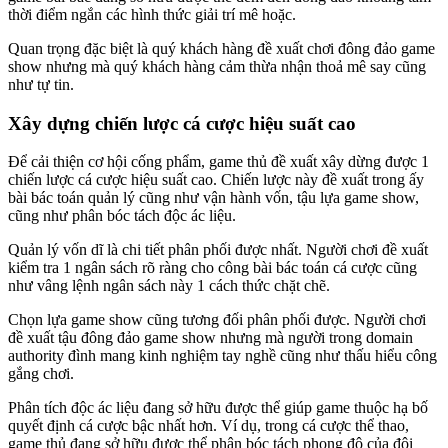
thời điểm ngắn các hình thức giải trí mê hoặc.
Quan trọng đặc biệt là quý khách hàng đề xuất chơi đông đảo game
show nhưng mà quý khách hàng cảm thừa nhận thoả mê say cũng
như tự tin.
Xây dựng chiến lược cá cược hiệu suất cao
Để cải thiện cơ hội cống phẩm, game thủ đề xuất xây dừng được 1
chiến lược cá cược hiệu suất cao. Chiến lược này đề xuất trong ấy
bài bác toán quản lý cũng như vận hành vốn, tậu lựa game show,
cũng như phân bóc tách độc ác liệu.
Quản lý vốn dĩ là chi tiết phân phối được nhất. Người chơi đề xuất
kiểm tra 1 ngân sách rõ ràng cho công bài bác toán cá cược cũng
như vâng lệnh ngân sách này 1 cách thức chặt chẽ.
Chọn lựa game show cũng tương đối phân phối được. Người chơi
đề xuất tậu đông đảo game show nhưng mà người trong domain
authority đình mang kinh nghiệm tay nghề cũng như thấu hiểu công
gắng chơi.
Phân tích độc ác liệu đang sở hữu được thể giúp game thuộc hạ bố
quyết định cá cược bậc nhất hơn. Ví dụ, trong cá cược thể thao,
game thủ đang sở hữu được thể phân bóc tách phong độ của đội