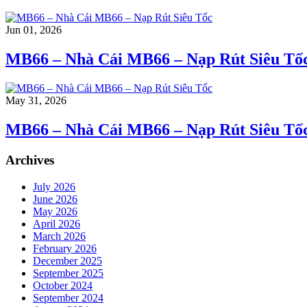
Jun 01, 2026
MB66 – Nhà Cái MB66 – Nạp Rút Siêu Tố
May 31, 2026
MB66 – Nhà Cái MB66 – Nạp Rút Siêu Tố
Archives
July 2026
June 2026
May 2026
April 2026
March 2026
February 2026
December 2025
September 2025
October 2024
September 2024