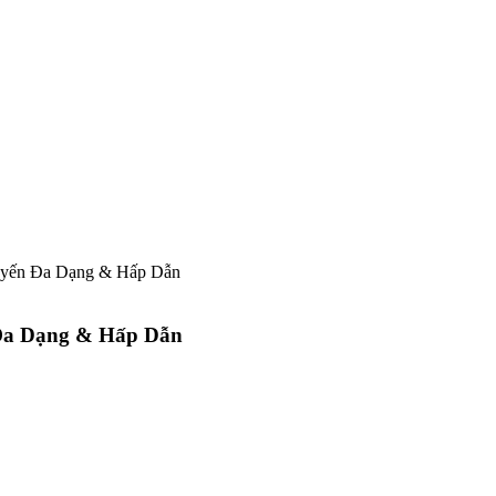
 Tuyến Đa Dạng & Hấp Dẫn
 Đa Dạng & Hấp Dẫn