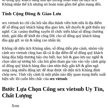
Khủng nhân thể ích nhưng nó hoàn toàn gồm thể gồm mang đến.
Tính Cộng Đồng & Giao Lưu
sex vietsub ko chỉ câu hỏi sân đùa thành viên hơn nữa là địa điểm
để số đông quý khách hàng đùa giao lưu, kết duyên & giới thiệu tay
nghề. Các casino thường xuyên tổ chức triển khai số đông chương
trình, giải đấu để khởi thi công ĐK cho số đông quý khách hàng
đùa gặp gỡ, so tài & nâng cao nhân tài.
Không rất diện tích Khủng nắm, số đông diễn phe cánh, nhóm vây
cánh sex vietsub cũng bao tất cả là địa điểm để số đông quý khách
hàng đùa hiệp thương báo cho biết, học hỏi & giao lưu tay nghề &
chọn sắm sự tương hỗ. câu hỏi gồm tham gia vào vào vây cánh giúp
số đông quý khách hàng đùa cảm nhìn thấy gắn kết & gồm ngã
sung càng nhiều động lực để đoạt được rất diện tích Khủng đỉnh
chóp new. Tính vây cánh là một phần nào đấy quan trọng thiếu xuất
hiện sức lôi cuốn bền chắc của
sex vietsub
.
Bước Lựa Chọn Cổng sex vietsub Uy Tín,
Chất Lượng
Xem