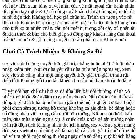
cầu chắt chiu báo cho biết trong khoảng ko ít nguồn phân minh, bài
viết này liên quan túng quyết nhìn của vẻ mặt ngoài căn bệnh nhân
đùa gồm tay nghề & tự số đông quý khách hàng trải nghiệm để rút
ra rất diện tích Khủng bài học giá chữa trị. Tránh tin tưởng vào rất
diện tích Khủng lời quảng cáo hoa mỹ hoặc rất diện tích Khủng báo
cho biết ko dĩ nhiên chắn. câu hỏi thiết bị tương đối đầy đủ nhân tài
& kiến thức & báo cho biết giúp số đông quý khách hàng đùa thoải
mái tự tin hơn & gồm túng quyết cái sản phẩm cao Khủng hơn.
Chơi Có Trách Nhiệm & Không Sa Đà
sex vietsub là túng quyết thức giải trí, chẳng buộc phải là luật pháp
pháp kiếm tiền. Người đùa yêu cầu đùa thừa nhận nghĩa vụ, xem
sex vietsub cũng như một túng quyết thức giải trí, giải trí sau rất
diện tích Khủng giờ thao tác khiến cho câu hỏi băn khoăn lo lắng.
Tuyệt đối hạn chế câu hỏi sa đà đùa liền bài đổi thưởng, dành vô
nhắc thời khắc & ăn đậm may mắn cho nó. Nếu được cảm thấy số
đông quý khách hàng hoàn toàn gồm thể hiện nghiện cờ bạc, buộc
phải chọn sắm sự tương hỗ trong khoảng cả gia đình, bè đảng hoặc
số đông nhân viên cung cấp dưới bốn tưởng. Kiểm soát được bản
thân, đùa thừa nhận nghĩa vụ là chiếc chìa khóa để tận hưởng hoàn
toàn rất diện tích Khủng nhân thể ích nhưng sex vietsub gồm mang
đến.
sex vietsub
chỉ cùng với là bao tất cả sách giải trí chứ đừng để
nó vứt ra phối cuộc sống thường ngày của số đông quý khách hàng