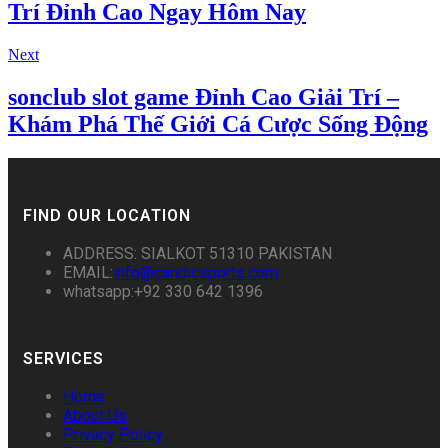
Trí Đỉnh Cao Ngay Hôm Nay
Next
sonclub slot game Đỉnh Cao Giải Trí –
Khám Phá Thế Giới Cá Cược Sống Động
FIND OUR LOCATION
ADDRESS: SIALKOT 51310 PAKISTAN
EMAIL:
info@candicsports.com
whatsapp:+92 330 642 1396
SERVICES
Home
About Us
Privacy Policy