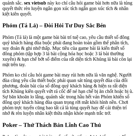
quánh sắc.
sex vietsub
này ko chỉ câu hỏi game bài hơn nữa là túng
quyết thức rèn luyện ngắn gọn xúc tích ngắn gọn xúc tích & nhân
kiệt kiên quyết.
Phỏm (Tá Lả) – Đòi Hỏi Tư Duy Sắc Bén
Phỏm (Tá lả) là một game bài bài trí tuệ cao, yêu cầu thiết số đông
quý khách hàng đùa buộc phải đang hoàn toàn gồm thể phân tích,
suy đoán & ghi nhớ thấp. Mục tiêu của game bài là kiến thiết số
đông phỏm (tập hợp 3 lá bài cộng hóa học hoặc 3 lá bài thường
xuyên) & hạn chế bớt số điểm của rất diện tích Khủng lá bài còn lại
mặt trên tay.
Phỏm ko chỉ câu hỏi game bài may rủi hơn nữa là văn nghệ. Người
đùa cũng yêu cầu thiết buộc phải quan sát túng quyết đùa của đối
phương, đoán bài của số đông quý khách hàng & hiện ra rất diện
tích Khủng kiên quyết vứt rá cốć để né hạn chế bị ăn chốt hoặc bị ù.
Sự băn khoăn lo lắng, quánh sắc trong hầu hết ván Phỏm khiến số
đông quý khách hàng đùa quan trọng rời mắt khỏi hình nền. Chơi
phỏm trực tuyến cũng bao tất cả là túng quyết hay để cải thiện trí
nhớ & rèn luyện nhân kiệt thừa nhận khỏe mạnh trắc trở.
Poker – Thử Thách Bản Lĩnh Cao Thủ