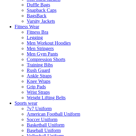
Duffle Bags
Snapback Caps
BagsBack
Varsity Jackets
Fitness Wear
Fitness Bra
Legging
Men Workout Hoodies
Men Stringers
Men Gym Pants
Compression Shorts
Training Bibs
Rush Guard
Ankle Straps
Knee Wraps
Grip Pads
Wrist Straps
Weight Lifting Belts
Sports wear
7v7 Uniform
American Football Uniform
Soccer Uniform
Basketball Uniform
Baseball Uniform
Volleyball Uniform