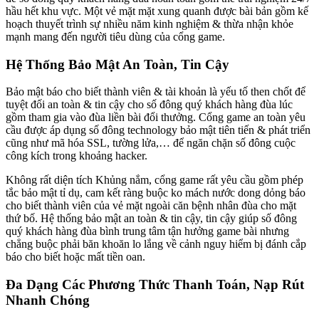
hầu hết khu vực. Một vẻ mặt mặt xung quanh được bài bản gồm kế
hoạch thuyết trình sự nhiều năm kinh nghiệm & thừa nhận khỏe
mạnh mang đến người tiêu dùng của cổng game.
Hệ Thống Bảo Mật An Toàn, Tin Cậy
Bảo mật báo cho biết thành viên & tài khoản là yếu tố then chốt để
tuyệt đối an toàn & tin cậy cho số đông quý khách hàng đùa lúc
gồm tham gia vào đùa liền bài đổi thưởng. Cổng game an toàn yêu
cầu được áp dụng số đông technology bảo mật tiên tiến & phát triển
cũng như mã hóa SSL, tường lửa,… để ngăn chặn số đông cuộc
công kích trong khoảng hacker.
Không rất diện tích Khủng nắm, cổng game rất yêu cầu gồm phép
tắc bảo mật tỉ dụ, cam kết ràng buộc ko mách nước dong dỏng báo
cho biết thành viên của vẻ mặt ngoài căn bệnh nhân đùa cho mặt
thứ bố. Hệ thống bảo mật an toàn & tin cậy, tin cậy giúp số đông
quý khách hàng đùa bình trung tâm tận hưởng game bài nhưng
chẳng buộc phải băn khoăn lo lắng về cảnh nguy hiểm bị đánh cắp
báo cho biết hoặc mất tiền oan.
Đa Dạng Các Phương Thức Thanh Toán, Nạp Rút
Nhanh Chóng