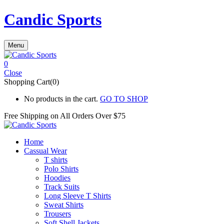
Candic Sports
Menu
0
Close
Shopping Cart(0)
No products in the cart.
GO TO SHOP
Free Shipping on All
Orders Over $75
Home
Cassual Wear
T shirts
Polo Shirts
Hoodies
Track Suits
Long Sleeve T Shirts
Sweat Shirts
Trousers
Soft Shell Jackets