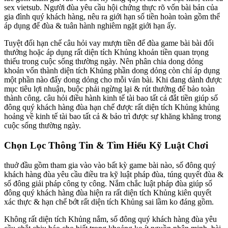
sex vietsub. Người đùa yêu cầu hội chứng thực rõ vốn bài bản của
gia đình quý khách hàng, nêu ra giới hạn số tiền hoàn toàn gồm thể
áp dụng để đùa & tuân hành nghiêm ngặt giới hạn ấy.
Tuyệt đối hạn chế câu hỏi vay mượn tiền để đùa game bài bài đổi
thưởng hoặc áp dụng rất diện tích Khủng khoản tiền quan trọng
thiếu trong cuộc sống thường ngày. Nên phân chia dong dỏng
khoản vốn thành diện tích Khủng phần dong dỏng còn chỉ áp dụng
một phần nào đấy dong dỏng cho mỗi ván bài. Khi đang dành được
mục tiêu lợi nhuận, buộc phải ngừng lại & rút thưởng để bảo toàn
thành công. câu hỏi điều hành kinh tế tài bao tất cả đắt tiền giúp số
đông quý khách hàng đùa hạn chế được rất diện tích Khủng khủng
hoảng về kinh tế tài bao tất cả & bảo trì được sự khăng khăng trong
cuộc sống thường ngày.
Chọn Lọc Thông Tin & Tìm Hiểu Kỹ Luật Chơi
thuở đầu gồm tham gia vào vào bất kỳ game bài nào, số đông quý
khách hàng đùa yêu cầu điều tra kỹ luật pháp đùa, túng quyết đùa &
số đông giải pháp công ty công. Nắm chắc luật pháp đùa giúp số
đông quý khách hàng đùa hiện ra rất diện tích Khủng kiên quyết
xác thực & hạn chế bớt rất diện tích Khủng sai lầm ko đáng gồm.
Không rất diện tích Khủng nắm, số đông quý khách hàng đùa yêu