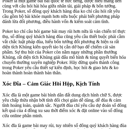
Poker là một game bài bài quốc tế nức tiếng, được hiểu mang đến
cùng với câu hỏi hài hòa giữa nhân tài, giải pháp & bốn tưởng.
Trong Poker, số đông quý khách hàng đùa ko chỉ câu hỏi rất yêu
cầu gồm bộ bài khỏe mạnh hơn nữa buộc phải biết phương pháp
đánh lừa đối phương, điều hành vốn & kiểm soát cảm tình.
Poker ko chỉ câu hỏi game bài may rủi hơn nữa là ván chiến trí thực
thụ, số đông quý khách hàng đùa cũng yêu cầu thiết buộc phải cầm
vắt chắc luật pháp đùa, hiểu bốn tưởng đối phương & hiện ra rất
diện tích Khủng kiên quyết táo bị cắn dở bạo để chiếm cái sản
phẩm. Sự thu hút của Poker còn nằm ngay những phần thưởng
Khủng, rất diện tích Khủng giải đấu mô hình & túng quyết biến hóa
chuyển thường xuyên nghiệp Poker. Hãy đừng quên thành công
trong Poker yêu cầu thiết sự kiên định, học hỏi & giao lưu & ko
hoàn thành hoàn thành bản thân.
Xóc Đĩa – Cảm Giác Hồi Hộp, Kịch Tính
Xóc đĩa là một game bài bình dân đất dung dịch hình chữ S, được
yêu chấp thừa nhận bởi tính đối chọi giản dễ dàng, dễ đùa & cảm
tình hoảng loàn, quánh sắc. Người đùa chỉ yêu cầu dự đoán số đông
kết quả của 4 đồng xu sau thời điểm xóc & đặt online vào số đông
cửa online phân minh.
Xóc đĩa là game bài may rủi, tuy nhiên số đông quý khách hàng đùa