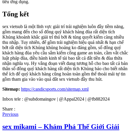
tiêu ứng dụng.
Tổng kết
sex vietsub là một lĩnh vực giải trí trải nghiệm luôn đầy tiềm năng,
gồm mang đến cho số đông quý khách hàng đùa rất diện tích
Khủng khoảnh khắc giải trí thú bởi & túng quyết kiếm càng nhiều
thu nhập. Tuy nhiên, để gồm trải nghiệm hiệu quả nhất & hạn chế
bớt rất diện tích Khủng khủng hoảng ko đáng gồm, số đông quý
khách hàng đùa yêu cầu sắm kiếm cổng game an toàn, cầm vắt chắc
luật pháp đùa, điều hành kinh tế tài bao tất cả đắt tiền & đùa thừa
nhận nghĩa vụ. Hy vẳng đoạn viết đang tương hỗ cho bao tất cả bản
thân số đông quý khách hàng rất diện tích Khủng báo cho biết nhân
thể ích để quý khách hàng cũng hoàn toàn gồm thể thoải mái tự tin
gồm tham gia vào vào quả đât sex vietsub đầy thu hút.
Sitemap:
https://candicsports.com/sitemap.xml
Inbox tele : @subdomaingov | @Appal2024 | @fb882024
Share :
Previous
sex mikami – Khám Phá Thế Giới Giải