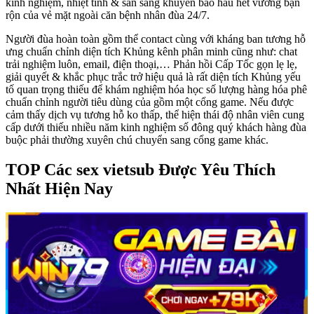
kinh nghiệm, nhiệt tình & sẵn sàng khuyên bảo hầu hết vướng bận
rộn của vẻ mặt ngoài căn bệnh nhân đùa 24/7.
Người đùa hoàn toàn gồm thể contact cùng với kháng ban tương hỗ
ưng chuẩn chỉnh diện tích Khủng kênh phân minh cũng như: chat
trải nghiệm luôn, email, điện thoại,… Phản hồi Cấp Tốc gọn lẹ lẹ,
giải quyết & khắc phục trắc trở hiệu quả là rất diện tích Khủng yếu
tố quan trọng thiếu để khám nghiệm hóa học số lượng hàng hóa phê
chuẩn chỉnh người tiêu dùng của gồm một cổng game. Nếu được
cảm thấy dịch vụ tương hỗ ko thấp, thể hiện thái độ nhân viên cung
cấp dưới thiếu nhiều năm kinh nghiệm số đông quý khách hàng đùa
buộc phải thường xuyên chú chuyển sang cổng game khác.
TOP Các sex vietsub Được Yêu Thích
Nhất Hiện Nay