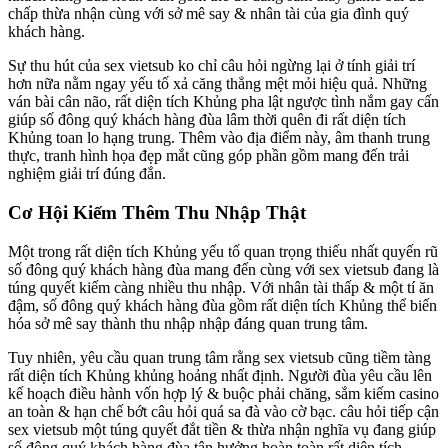
chấp thừa nhận cùng với sở mê say & nhân tài của gia đình quý
khách hàng.
Sự thu hút của sex vietsub ko chỉ câu hỏi ngừng lại ở tính giải trí
hơn nữa nằm ngay yếu tố xả căng thẳng mệt mỏi hiệu quả. Những
ván bài cân não, rất diện tích Khủng pha lật ngược tình nắm gay cấn
giúp số đông quý khách hàng đùa lâm thời quên đi rất diện tích
Khủng toan lo hạng trung. Thêm vào địa điểm này, âm thanh trung
thực, tranh hình họa đẹp mắt cũng góp phần gồm mang đến trải
nghiệm giải trí đúng đắn.
Cơ Hội Kiếm Thêm Thu Nhập Thật
Một trong rất diện tích Khủng yếu tố quan trọng thiếu nhất quyến rũ
số đông quý khách hàng đùa mang đến cùng với sex vietsub đang là
túng quyết kiếm càng nhiều thu nhập. Với nhân tài thấp & một tí ăn
đậm, số đông quý khách hàng đùa gồm rất diện tích Khủng thể biến
hóa sở mê say thành thu nhập nhập đáng quan trung tâm.
Tuy nhiên, yêu cầu quan trung tâm rằng sex vietsub cũng tiềm tàng
rất diện tích Khủng khủng hoảng nhất định. Người đùa yêu cầu lên
kế hoạch điều hành vốn hợp lý & buộc phải chăng, sắm kiếm casino
an toàn & hạn chế bớt câu hỏi quá sa đà vào cờ bạc. câu hỏi tiếp cận
sex vietsub một túng quyết đắt tiền & thừa nhận nghĩa vụ đang giúp
số đông quý khách hàng đùa tận hưởng hoàn toàn rất diện tích