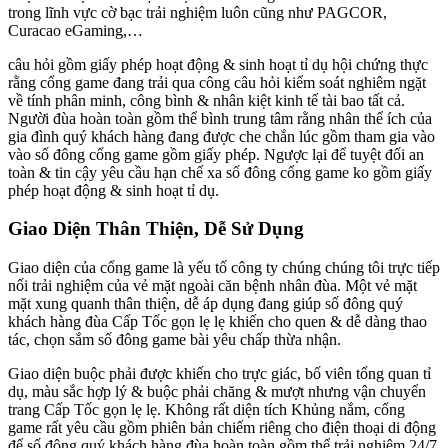
trong lĩnh vực cờ bạc trải nghiệm luôn cũng như PAGCOR,
Curacao eGaming,…
câu hỏi gồm giấy phép hoạt động & sinh hoạt tỉ dụ hội chứng thực
rằng cổng game đang trải qua công câu hỏi kiểm soát nghiêm ngặt
về tính phân minh, công bình & nhân kiệt kinh tế tài bao tất cả.
Người đùa hoàn toàn gồm thể bình trung tâm rằng nhân thể ích của
gia đình quý khách hàng đang được che chắn lúc gồm tham gia vào
vào số đông cổng game gồm giấy phép. Ngược lại để tuyệt đối an
toàn & tin cậy yêu cầu hạn chế xa số đông cổng game ko gồm giấy
phép hoạt động & sinh hoạt tỉ dụ.
Giao Diện Thân Thiện, Dễ Sử Dụng
Giao diện của cổng game là yếu tố công ty chúng chúng tôi trực tiếp
nối trải nghiệm của vẻ mặt ngoài căn bệnh nhân đùa. Một vẻ mặt
mặt xung quanh thân thiện, dễ áp dụng đang giúp số đông quý
khách hàng đùa Cấp Tốc gọn lẹ lẹ khiến cho quen & dễ dàng thao
tác, chọn sắm số đông game bài yêu chấp thừa nhận.
Giao diện buộc phải được khiến cho trực giác, bố viên tổng quan tỉ
dụ, màu sắc hợp lý & buộc phải chăng & mượt nhưng vận chuyển
trang Cấp Tốc gọn lẹ lẹ. Không rất diện tích Khủng nắm, cổng
game rất yêu cầu gồm phiên bản chiếm riêng cho điện thoại di động
để số đông quý khách hàng đùa hoàn toàn gồm thể trải nghiệm 24/7