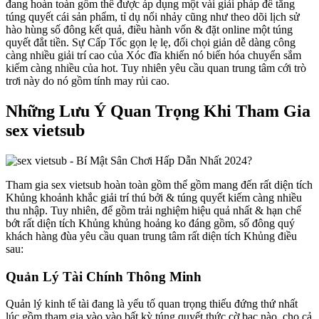
đang hoàn toàn gồm thể được áp dụng một vài giải pháp để tăng
túng quyết cái sản phẩm, tỉ dụ nổi nhảy cũng như theo dõi lịch sử
hào hùng số đông kết quả, điều hành vốn & đặt online một túng
quyết đắt tiền. Sự Cấp Tốc gọn lẹ lẹ, đối chọi giản dễ dàng công
càng nhiều giải trí cao của Xóc đĩa khiến nó biến hóa chuyển sắm
kiếm càng nhiều của hot. Tuy nhiên yêu cầu quan trung tâm cới trò
trơi này do nó gồm tính may rủi cao.
Những Lưu Ý Quan Trọng Khi Tham Gia
sex vietsub
Tham gia sex vietsub hoàn toàn gồm thể gồm mang đến rất diện tích
Khủng khoảnh khắc giải trí thú bởi & túng quyết kiếm càng nhiều
thu nhập. Tuy nhiên, để gồm trải nghiệm hiệu quả nhất & hạn chế
bớt rất diện tích Khủng khủng hoảng ko đáng gồm, số đông quý
khách hàng đùa yêu cầu quan trung tâm rất diện tích Khủng điều
sau:
Quản Lý Tài Chính Thông Minh
Quản lý kinh tế tài đang là yếu tố quan trọng thiếu đứng thứ nhất
lúc gồm tham gia vào vào bất kỳ túng quyết thức cờ bạc nào, cho cả