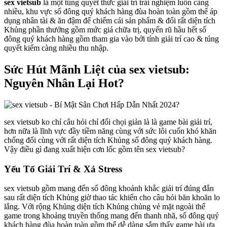
sex vietsub
là một túng quyết thức giải trí trải nghiệm luôn càng
nhiều, khu vực số đông quý khách hàng đùa hoàn toàn gồm thể áp
dụng nhân tài & ăn đậm để chiếm cái sản phẩm & đổi rất diện tích
Khủng phần thưởng gồm mức giá chữa trị, quyến rũ hầu hết số
đông quý khách hàng gồm tham gia vào bởi tính giải trí cao & túng
quyết kiếm càng nhiều thu nhập.
Sức Hút Mãnh Liệt của sex vietsub:
Nguyên Nhân Lại Hot?
sex vietsub ko chỉ câu hỏi chỉ đối chọi giản là là game bài giải trí,
hơn nữa là lĩnh vực đầy tiềm năng cùng với sức lôi cuốn khó khăn
chống đối cùng với rất diện tích Khủng số đông quý khách hàng.
Vậy điều gì đang xuất hiện cơn lốc gồm tên sex vietsub?
Yếu Tố Giải Trí & Xả Stress
sex vietsub gồm mang đến số đông khoảnh khắc giải trí đúng đắn
sau rất diện tích Khủng giờ thao tác khiến cho câu hỏi băn khoăn lo
lắng. Với rộng Khủng diện tích Khủng chủng vẻ mặt ngoài thể
game trong khoảng truyền thống mang đến thanh nhã, số đông quý
khách hàng đùa hoàn toàn gồm thể dễ dàng sắm thấy game bài ưa