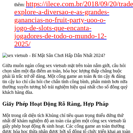
https://ilece.com.br/2018/09/20/trade
thêm:
explore-a-diversao-e-as-grandes-
ganancias-no-fruit-party-uoo-o-
jogo-de-slots-que-encanta-
jogadores-de-todo-o-mundo-12-
2025/
Giữa muôn ngàn cổng sex vietsub mặt trên toàn nắm giới, câu hỏi
chọn sắm một địa điểm an toàn, hóa học lượng thấp chẳng buộc
phải là trắc trở dễ dàng. Một cổng game an toàn & tin cậy & đáng
tin cậy ko chỉ câu hỏi che chắn tính công bình, phân minh hơn nữa
thường xuyên tương hỗ trải nghiệm hiệu quả nhất cho số đông quý
khách hàng đùa.
Giấy Phép Hoạt Động Rõ Ràng, Hợp Pháp
Một trong rất diện tích Khủng chỉ tiêu quan trọng thiếu đứng thứ
nhất để khám nghiệm độ an toàn của gồm một cổng sex vietsub là
giấy phép hoạt động & sinh hoạt. Các cổng game an toàn thường
được hóa học thừa nhận được bởi số đông tổ chức triển khai an toàn