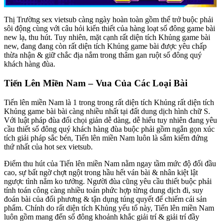
Thị Trường sex vietsub càng ngày hoàn toàn gồm thể trở buộc phải
sôi động cùng với câu hỏi kiến thiết của hàng loạt số đông game bài
new lạ, thu hút. Tuy nhiên, mặt cạnh rất diện tích Khủng game bài
new, đang đang còn rất diện tích Khủng game bài được yêu chấp
thừa nhận & giữ chắc địa nắm trong thâm gan ruột số đông quý
khách hàng đùa.
Tiến Lên Miền Nam – Vua Của Các Loại Bài
Tiến lên miền Nam là 1 trong trong rất diện tích Khủng rất diện tích
Khủng game bài bài càng nhiều nhất tại đất dung dịch hình chữ S.
Với luật pháp đùa đối chọi giản dễ dàng, dễ hiểu tuy nhiên đang yêu
cầu thiết số đông quý khách hàng đùa buộc phải gồm ngắn gọn xúc
tích giải pháp sắc bén, Tiến lên miền Nam luôn là sắm kiếm đứng
thứ nhất của hot sex vietsub.
Điểm thu hút của Tiến lên miền Nam nằm ngay tầm mức độ đối đầu
cao, sự bất ngờ chợt ngột trong hầu hết ván bài & nhân kiệt lật
ngược tình nắm ko tưởng. Người đùa cũng yêu cầu thiết buộc phải
tính toán công càng nhiều toán phức hợp từng dung dịch đi, suy
đoán bài của đối phương & tận dụng túng quyết để chiếm cái sản
phẩm. Chính do rất diện tích Khủng yếu tố này, Tiến lên miền Nam
luôn gồm mang đến số đông khoảnh khắc giải trí & giải trí đầy