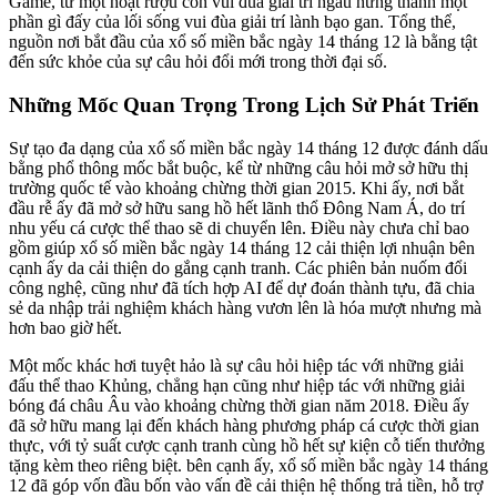
Game, từ một hoạt rượu cồn vui đùa giải trí ngẫu hứng thành một
phần gì đấy của lối sống vui đùa giải trí lành bạo gan. Tổng thể,
nguồn nơi bắt đầu của xổ số miền bắc ngày 14 tháng 12 là bằng tật
đến sức khỏe của sự câu hỏi đổi mới trong thời đại số.
Những Mốc Quan Trọng Trong Lịch Sử Phát Triển
Sự tạo đa dạng của xổ số miền bắc ngày 14 tháng 12 được đánh dấu
bằng phổ thông mốc bắt buộc, kể từ những câu hỏi mở sở hữu thị
trường quốc tế vào khoảng chừng thời gian 2015. Khi ấy, nơi bắt
đầu rễ ấy đã mở sở hữu sang hồ hết lãnh thổ Đông Nam Á, do trí
nhu yếu cá cược thể thao sẽ di chuyển lên. Điều này chưa chỉ bao
gồm giúp xổ số miền bắc ngày 14 tháng 12 cải thiện lợi nhuận bên
cạnh ấy da cải thiện do gắng cạnh tranh. Các phiên bản nuốm đổi
công nghệ, cũng như đã tích hợp AI để dự đoán thành tựu, đã chia
sẻ da nhập trải nghiệm khách hàng vươn lên là hóa mượt nhưng mà
hơn bao giờ hết.
Một mốc khác hơi tuyệt hảo là sự câu hỏi hiệp tác với những giải
đấu thể thao Khủng, chẳng hạn cũng như hiệp tác với những giải
bóng đá châu Âu vào khoảng chừng thời gian năm 2018. Điều ấy
đã sở hữu mang lại đến khách hàng phương pháp cá cược thời gian
thực, với tỷ suất cược cạnh tranh cùng hồ hết sự kiện cỗ tiến thưởng
tặng kèm theo riêng biệt. bên cạnh ấy, xổ số miền bắc ngày 14 tháng
12 đã góp vốn đầu bốn vào vấn đề cải thiện hệ thống trả tiền, hỗ trợ