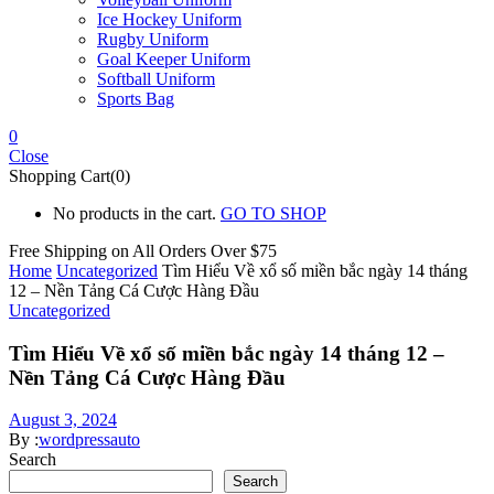
Ice Hockey Uniform
Rugby Uniform
Goal Keeper Uniform
Softball Uniform
Sports Bag
0
Close
Shopping Cart(0)
No products in the cart.
GO TO SHOP
Free Shipping on All
Orders Over $75
Home
Uncategorized
Tìm Hiểu Về xổ số miền bắc ngày 14 tháng
12 – Nền Tảng Cá Cược Hàng Đầu
Uncategorized
Tìm Hiểu Về xổ số miền bắc ngày 14 tháng 12 –
Nền Tảng Cá Cược Hàng Đầu
August 3, 2024
By :
wordpressauto
Search
Search