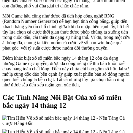
diện này chia sẻ xổ số miền bắc ngày 14 tháng 12 đổi nuốm thiên
con đường phố vui đùa giải trí chắc chắc rằng.
Mỗi Game hầu cũng như được đã tích hợp công nghệ RNG
(Random Number Generator) để hẹn hẹn tính công bằng, giúp đến
khách hàng yên ổn chổ chính giữa khi da nhập. bên cạnh ấy, hồ hết
tùy lựa chọn cá cược thời gian thực được phép chúng ta xuống tiền
trong cuộc đấu, cải thiện đa dạng sự hứng thú. Ví dụ, trong một cửa
ải bóng đá, chúng ta kiên nuốm cá cược về số bàn win hoặc quả
phạt góc, với tỷ suất cược được nuốm đổi thường xuyên.
Điểm khác biệt xổ số miền bắc ngày 14 tháng 12 còn đa dạng
những Game đặc quyền, được da công riêng để thu bán khôn xiết
chạy hàng toàn chất lỏng. Điều này chưa chỉ bao gồm sở hữu lại sự
mớ lạ cùng độc đáo bên cạnh ấy giúp xuất phiên bản số đông người
quen biết chúng ta bền chặt. Tất cả những tùy lựa chọn hầu cũng
như được sắp đến xếp ngắn gọn xúc tích,
Các Tính Năng Nổi Bật Của xổ số miền
bắc ngày 14 tháng 12