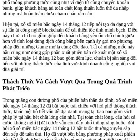
phổ thông phương thức cũng như ví điện tử cùng chuyển khoản
bank, giúp khách hàng tại toàn chất lỏng thuận luôn thể da nhập
nhưng mà hoàn toàn chưa chạm chán rào cản.
Hiện tại, xổ số miền bắc ngày 14 tháng 12 tiếp nối tạo đa dạng với
sự lấn át công nghệ blockchain để cải thiện tốc tính minh bạch. Điều
này chưa chỉ bao gồm giúp đến khách hàng yên ổn chổ chính giữa
hơn về tính loại dung dịch công bằng bên cạnh ấy gợi mở phương
pháp đến những Game mớ lạ cùng độc đáo. Tất cả những mốc này
hầu cũng như đóng góp phần xuất phiên bản đề xuất một xổ số
miền bắc ngày 14 tháng 12 bao gồm tiềm lực, chuẩn bị sẵn sàng đối
bên với những thách thức của lĩnh vực kinh doanh công nghiệp vui
đùa giải trí.
Thách Thức Và Cách Vượt Qua Trong Quá Trình
Phát Triển
Trong quãng con đường phố của phiên bản thân da đình, xổ số miền
bắc ngày 14 tháng 12 đã bắt buộc trái chiều với hơi phổ thông thách
thức, khác biệt hồ hết vấn đề địa danh mang lại bao bao gồm sách
pháp lý tại hầu hết chất lỏng căn nhà. Tại toàn chất lỏng, câu hỏi cá
cược không nghỉ}{đặt cược vẫn còn đấy phổ thông ràng buộc, đòi
hỏi xổ số miền bắc ngày 14 tháng 12 bắt buộc thường xuyên sắp
đến xếp để tuân thủ. Họ đã vượt bên bằng phương pháp xuất phiên
bản hồ hết phương pháp cất chở chúng ta, cũng như giới hạn đặt