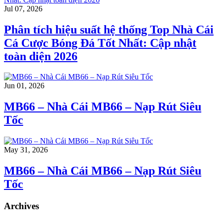
Jul 07, 2026
Phân tích hiệu suất hệ thống Top Nhà Cái
Cá Cược Bóng Đá Tốt Nhất: Cập nhật
toàn diện 2026
Jun 01, 2026
MB66 – Nhà Cái MB66 – Nạp Rút Siêu
Tốc
May 31, 2026
MB66 – Nhà Cái MB66 – Nạp Rút Siêu
Tốc
Archives