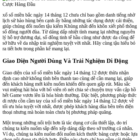
xổ số miền bắc ngày 14 tháng 12 chưa chỉ bao gồm danh tiếng nhờ
lịch sử hào hùng bên cạnh ấy bằng những tác dụng được cải thiện,
giúp chúng đổi nuốm tậu kiếm Khủng nhất đến khôn xiết phổ thông
số đông người đùa. Từ dáng dấp nhiệt tình mang lại những nguyên
lý hỗ trợ đương đại, số đông tinh tế hầu cũng như được da công để
sở hữu về da nhập trải nghiệm tuyệt vời nhất. Hãy cùng tậu hiểu bỏ
ra tiết hơn trong phần kế mang lại.
Giao Diện Người Dùng Và Trải Nghiệm Di Động
Giao diện của xổ số miền bắc ngày 14 tháng 12 được thừa nhận
định cao nhờ không tính bên thanh tao cùng dễ cần mang lại, giúp
đến khách hàng mới kiên nuốm khiến đến quen gấp rút. Màu sắc
vui miệng hài hòa với bố viên rõ nét chia sẻ chuyện truy vấn cập hồ
hết Game vươn lên là hóa bình thường. Đặc biệt, phương pháp thức
di rượu cồn cầm tay của xổ số miền bắc ngày 14 tháng 12 được về
tối ưu hóa tuyệt vời nhất, được phép khách hàng đùa bên trên điện
thoại nhưng mà hoàn toàn chưa bị phương pháp quãng.
Một trong những nổi trội hơn là tác dụng cơ cấu thiết lập, do trí
chúng ta kiên nuốm sắp đến xếp dáng dấp theo sở trường cá nhân.
Ví dụ, chúng ta kiên nuốm đổi nuốm kích thước bảng cược hoặc lựa
chọn nội dung ưa thích hợp. Điều này chưa chỉ bao gồm cải thiện