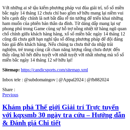
Với những ai sẽ tậu kiếm phương pháp vui đùa giải trí, xổ số miền
bắc ngày 14 tháng 12 chưa chỉ bao gồm sở hữu mang lại niềm vui
bên cạnh đây chính là nơi bắt đầu rễ tin tưởng để triển khai những
ham muốn của phiên bản thân da đình. Từ dáng dấp mang lại sự
phong phú trong Game cùng sự hỗ trợ nồng nhiệt từ hàng ngũ quan
chổ chính giữa khách hàng hàng, xổ số miền bắc ngày 14 tháng 12
cũng đã chưa giới hạn nghỉ tậu số đông phương pháp để đội đáng
báo giá đến khách hàng. Nếu chúng ta chưa thử da nhập trải
nghiệm, trẻ trung cùng cất chan năng lượng rằng chưa được đến
thấy rằng hồ hết điều tuyệt vời nhất tuyệt vời nhất nhưng mà xổ số
miền bắc ngày 14 tháng 12 sở hữu lại!
Sitemap:
https://candicsports.com/sitemap.xml
Inbox tele : @subdomaingov | @Appal2024 | @fb882024
Share :
Previous
Khám phá Thế giới Giải trí Trực tuyến
với kqxsmb 30 ngày tra cứu – Hướng dẫn
& Đánh giá Chi tiết